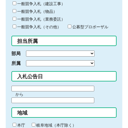
キ
一般競争入札（建設工事）
ー
一般競争入札（物品）
ワ
一般競争入札（業務委託）
ー
ド
一般競争入札（その他）
公募型プロポーザル
を
入
担当所属
力
部局
所属
入札公告日
期
から
間
期
の
間
始
地域
の
ま
終
り
わ
本庁
岐阜地域（本庁除く）