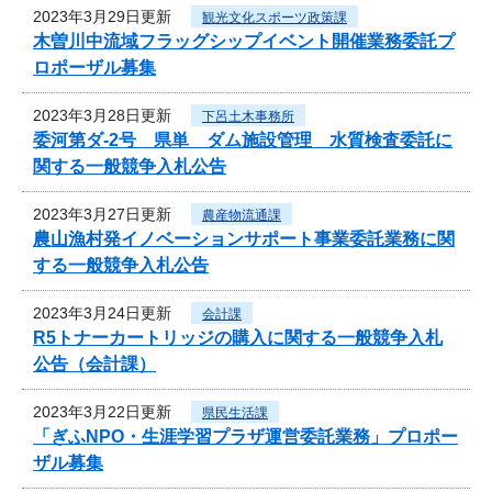
2023年3月29日更新
観光文化スポーツ政策課
木曽川中流域フラッグシップイベント開催業務委託プ
ロポーザル募集
2023年3月28日更新
下呂土木事務所
委河第ダ-2号 県単 ダム施設管理 水質検査委託に
関する一般競争入札公告
2023年3月27日更新
農産物流通課
農山漁村発イノベーションサポート事業委託業務に関
する一般競争入札公告
2023年3月24日更新
会計課
R5トナーカートリッジの購入に関する一般競争入札
公告（会計課）
2023年3月22日更新
県民生活課
「ぎふNPO・生涯学習プラザ運営委託業務」プロポー
ザル募集