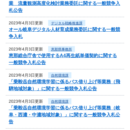
業 流量観測高度化検討業務委託に関する一般競争入
札公告
2023年4月3日更新
デジタル戦略推進課
オール岐阜デジタル人材育成業務委託に関する一般競
争入札
2023年4月3日更新
恵那県事務所
恵那総合庁舎で使用するA4再生紙単価契約に関する
一般競争入札公告
2023年4月3日更新
自然環境課
「乗鞍岳自然環境学習に係るバス借り上げ等業務（飛
騨地域対象）」に関する一般競争入札公告
2023年4月3日更新
自然環境課
「乗鞍岳自然環境学習に係るバス借り上げ等業務（岐
阜・西濃・中濃地域対象）」に関する一般競争入札公
告