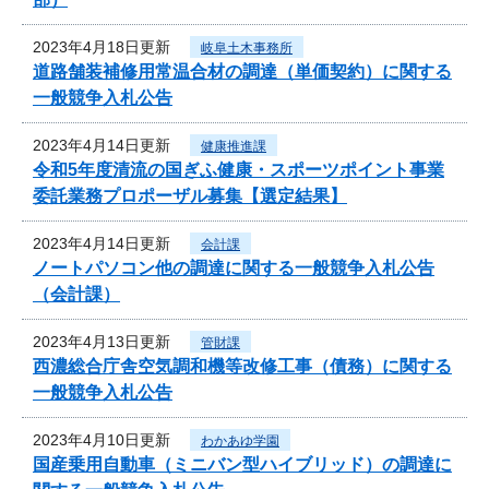
2023年4月18日更新
岐阜土木事務所
道路舗装補修用常温合材の調達（単価契約）に関する
一般競争入札公告
2023年4月14日更新
健康推進課
令和5年度清流の国ぎふ健康・スポーツポイント事業
委託業務プロポーザル募集【選定結果】
2023年4月14日更新
会計課
ノートパソコン他の調達に関する一般競争入札公告
（会計課）
2023年4月13日更新
管財課
西濃総合庁舎空気調和機等改修工事（債務）に関する
一般競争入札公告
2023年4月10日更新
わかあゆ学園
国産乗用自動車（ミニバン型ハイブリッド）の調達に