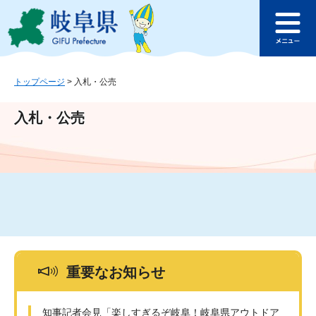
ペ
メ
このページの本文へ
ー
ニ
メ
ジ
ュ
ニ
の
ー
ュ
先
を
ー
頭
飛
トップページ
>
入札・公売
で
ば
す
し
入札・公売
。
て
本
文
へ
重要なお知らせ
知事記者会見「楽しすぎるぞ岐阜！岐阜県アウトドア