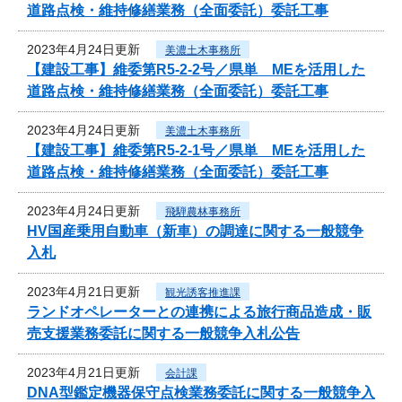
道路点検・維持修繕業務（全面委託）委託工事
2023年4月24日更新
美濃土木事務所
【建設工事】維委第R5-2-2号／県単 MEを活用した
道路点検・維持修繕業務（全面委託）委託工事
2023年4月24日更新
美濃土木事務所
【建設工事】維委第R5-2-1号／県単 MEを活用した
道路点検・維持修繕業務（全面委託）委託工事
2023年4月24日更新
飛騨農林事務所
HV国産乗用自動車（新車）の調達に関する一般競争
入札
2023年4月21日更新
観光誘客推進課
ランドオペレーターとの連携による旅行商品造成・販
売支援業務委託に関する一般競争入札公告
2023年4月21日更新
会計課
DNA型鑑定機器保守点検業務委託に関する一般競争入