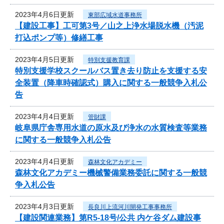
2023年4月6日更新
東部広域水道事務所
【建設工事】工可第3号／山之上浄水場脱水機（汚泥
打込ポンプ等）修繕工事
2023年4月5日更新
特別支援教育課
特別支援学校スクールバス置き去り防止を支援する安
全装置（降車時確認式）購入に関する一般競争入札公
告
2023年4月4日更新
管財課
岐阜県庁舎専用水道の原水及び浄水の水質検査等業務
に関する一般競争入札公告
2023年4月4日更新
森林文化アカデミー
森林文化アカデミー機械警備業務委託に関する一般競
争入札公告
2023年4月3日更新
長良川上流河川開発工事事務所
【建設関連業務】第R5-18号/公共 内ケ谷ダム建設事