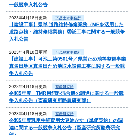
一般競争入札公告
2023年4月18日更新
下呂土木事務所
【建設工事】県単 道路維持修繕業務（MEを活用した
道路点検・維持修繕業務）委託工事に関する一般競争
入札公告
2023年4月18日更新
可茂農林事務所
【建設工事】可池工第0501号／県営ため池等整備事業
真名田地区真名田ため池取水設備工事に関する一般競
争入札公告
2023年4月18日更新
畜産研究所
令和5年度 TMR用飼料混合機の調達に関する一般競
争入札公告（畜産研究所酪農研究部）
2023年4月18日更新
畜産研究所
令和5年度乳用牛飼育用大豆油かす（単価契約）の調
達に関する一般競争入札公告（畜産研究所酪農研究
部）