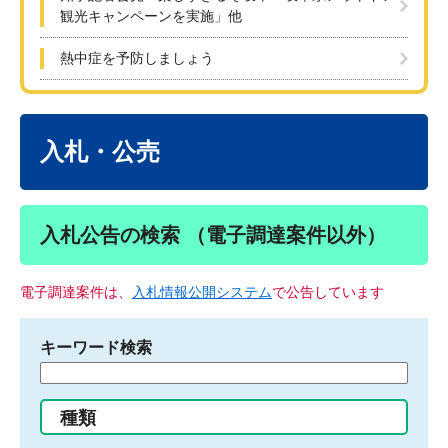
観光キャンペーンを実施」他
熱中症を予防しましょう
本
文
入札・公売
入札公告の検索 （電子調達案件以外）
電子調達案件は、
入札情報公開システム
で公告しています
キーワード検索
検
索
す
種類
る