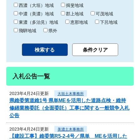
り
西濃（大垣）地域
揖斐地域
中濃（美濃）地域
郡上地域
可茂地域
東濃（多治見）地域
恵那地域
下呂地域
飛騨地域
県外
入札公告一覧
2023年4月24日更新
大垣土木事務所
県維委第道維1号 県単MEを活用した道路点検・維持
修繕業務委託（全面委託）工事に関する一般競争入札
公告
2023年4月24日更新
美濃土木事務所
【建設工事】維委第R5-2-4号／県単 MEを活用した