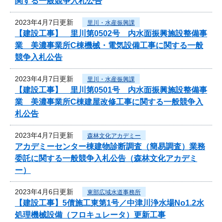
関する一般競争入札公告
2023年4月7日更新
里川・水産振興課
【建設工事】 里川第0502号 内水面振興施設整備事
業 美濃事業所C棟機械・電気設備工事に関する一般
競争入札公告
2023年4月7日更新
里川・水産振興課
【建設工事】 里川第0501号 内水面振興施設整備事
業 美濃事業所C棟建屋改修工事に関する一般競争入
札公告
2023年4月7日更新
森林文化アカデミー
アカデミーセンター棟建物診断調査（簡易調査）業務
委託に関する一般競争入札公告（森林文化アカデミ
ー）
2023年4月6日更新
東部広域水道事務所
【建設工事】5債施工東第1号／中津川浄水場No1.2水
処理機械設備（フロキュレータ）更新工事