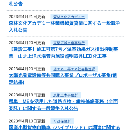
札公告
2023年4月21日更新
森林文化アカデミー
森林文化アカデミー林業機械賃貸借に関する一般競争
入札公告
2023年4月20日更新
東部広域水道事務所
【建設工事】施工可第7号／温室効果ガス排出抑制事
業 山之上浄水場管内施設照明器具LED化工事
2023年4月20日更新
省エネ・再エネ社会推進課
太陽光発電設備等共同購入事業プロポーザル募集(選
定結果)
2023年4月19日更新
恵那土木事務所
県単 MEを活用した道路点検・維持修繕業務（全面
委託）に関する一般競争入札公告
2023年4月19日更新
可茂保健所
国産小型貨物自動車（ハイブリッド）の調達に関する