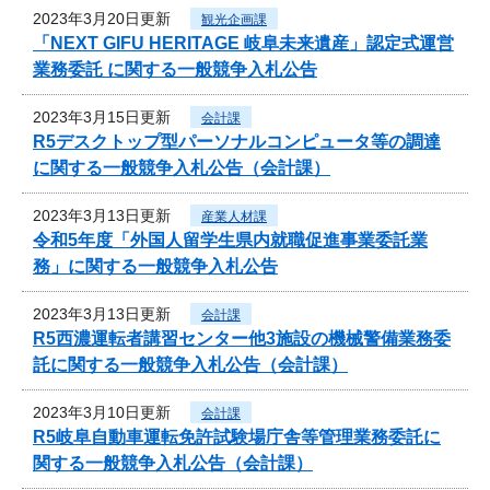
2023年3月20日更新
観光企画課
「NEXT GIFU HERITAGE 岐阜未来遺産」認定式運営
業務委託 に関する一般競争入札公告
2023年3月15日更新
会計課
R5デスクトップ型パーソナルコンピュータ等の調達
に関する一般競争入札公告（会計課）
2023年3月13日更新
産業人材課
令和5年度「外国人留学生県内就職促進事業委託業
務」に関する一般競争入札公告
2023年3月13日更新
会計課
R5西濃運転者講習センター他3施設の機械警備業務委
託に関する一般競争入札公告（会計課）
2023年3月10日更新
会計課
R5岐阜自動車運転免許試験場庁舎等管理業務委託に
関する一般競争入札公告（会計課）