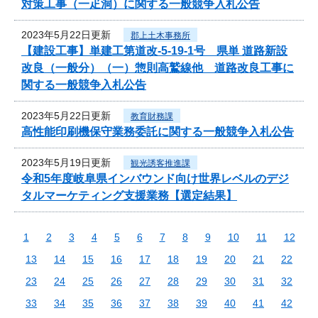
対策工事（一疋洞）に関する一般競争入札公告
2023年5月22日更新
郡上土木事務所
【建設工事】単建工第道改-5-19-1号 県単 道路新設
改良（一般分）（一）惣則高鷲線他 道路改良工事に
関する一般競争入札公告
2023年5月22日更新
教育財務課
高性能印刷機保守業務委託に関する一般競争入札公告
2023年5月19日更新
観光誘客推進課
令和5年度岐阜県インバウンド向け世界レベルのデジ
タルマーケティング支援業務【選定結果】
1
2
3
4
5
6
7
8
9
10
11
12
13
14
15
16
17
18
19
20
21
22
23
24
25
26
27
28
29
30
31
32
33
34
35
36
37
38
39
40
41
42