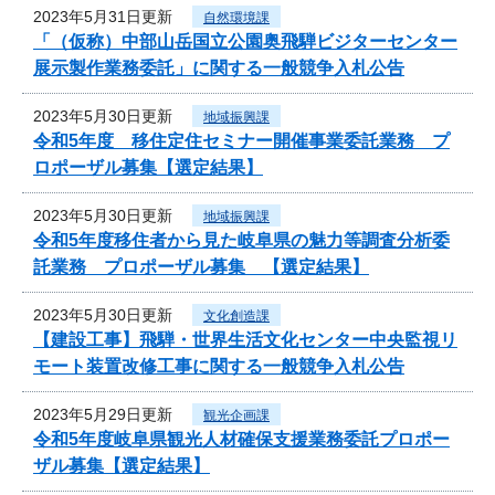
2023年5月31日更新
自然環境課
「（仮称）中部山岳国立公園奥飛騨ビジターセンター
展示製作業務委託」に関する一般競争入札公告
2023年5月30日更新
地域振興課
令和5年度 移住定住セミナー開催事業委託業務 プ
ロポーザル募集【選定結果】
2023年5月30日更新
地域振興課
令和5年度移住者から見た岐阜県の魅力等調査分析委
託業務 プロポーザル募集 【選定結果】
2023年5月30日更新
文化創造課
【建設工事】飛騨・世界生活文化センター中央監視リ
モート装置改修工事に関する一般競争入札公告
2023年5月29日更新
観光企画課
令和5年度岐阜県観光人材確保支援業務委託プロポー
ザル募集【選定結果】