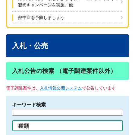
観光キャンペーンを実施」他
熱中症を予防しましょう
本
文
入札・公売
入札公告の検索 （電子調達案件以外）
電子調達案件は、
入札情報公開システム
で公告しています
キーワード検索
検
索
す
種類
る