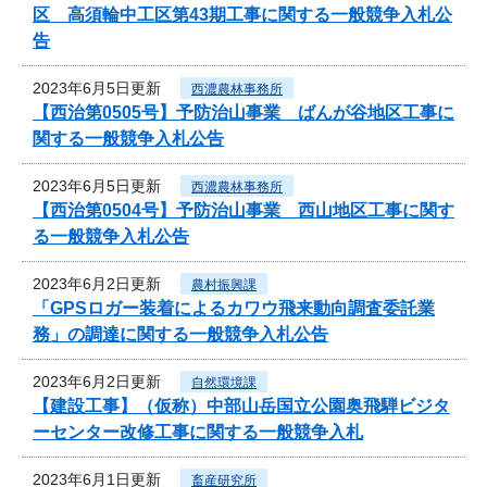
区 高須輪中工区第43期工事に関する一般競争入札公
告
2023年6月5日更新
西濃農林事務所
【西治第0505号】予防治山事業 ばんが谷地区工事に
関する一般競争入札公告
2023年6月5日更新
西濃農林事務所
【西治第0504号】予防治山事業 西山地区工事に関す
る一般競争入札公告
2023年6月2日更新
農村振興課
「GPSロガー装着によるカワウ飛来動向調査委託業
務」の調達に関する一般競争入札公告
2023年6月2日更新
自然環境課
【建設工事】（仮称）中部山岳国立公園奥飛騨ビジタ
ーセンター改修工事に関する一般競争入札
2023年6月1日更新
畜産研究所