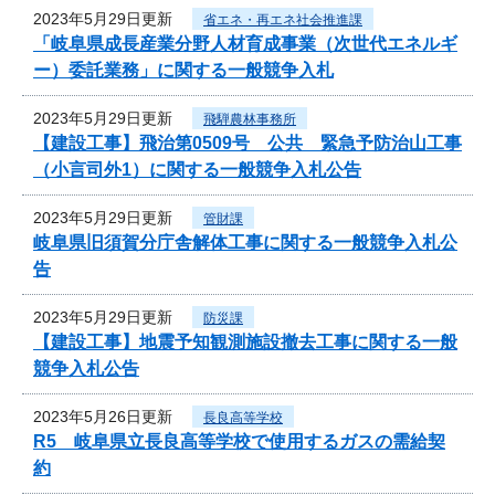
2023年5月29日更新
省エネ・再エネ社会推進課
「岐阜県成長産業分野人材育成事業（次世代エネルギ
ー）委託業務」に関する一般競争入札
2023年5月29日更新
飛騨農林事務所
【建設工事】飛治第0509号 公共 緊急予防治山工事
（小言司外1）に関する一般競争入札公告
2023年5月29日更新
管財課
岐阜県旧須賀分庁舎解体工事に関する一般競争入札公
告
2023年5月29日更新
防災課
【建設工事】地震予知観測施設撤去工事に関する一般
競争入札公告
2023年5月26日更新
長良高等学校
R5 岐阜県立長良高等学校で使用するガスの需給契
約