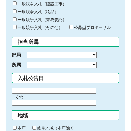
キ
一般競争入札（建設工事）
ー
一般競争入札（物品）
ワ
一般競争入札（業務委託）
ー
ド
一般競争入札（その他）
公募型プロポーザル
を
入
担当所属
力
部局
所属
入札公告日
期
から
間
期
の
間
始
地域
の
ま
終
り
わ
本庁
岐阜地域（本庁除く）