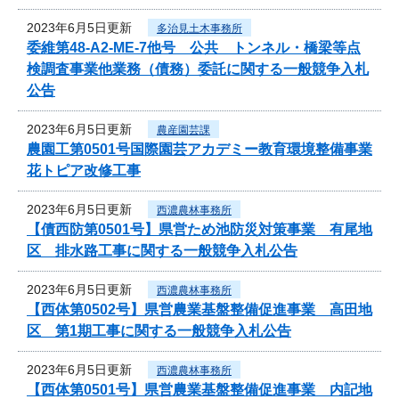
2023年6月5日更新
多治見土木事務所
委維第48-A2-ME-7他号 公共 トンネル・橋梁等点
検調査事業他業務（債務）委託に関する一般競争入札
公告
2023年6月5日更新
農産園芸課
農園工第0501号国際園芸アカデミー教育環境整備事業
花トピア改修工事
2023年6月5日更新
西濃農林事務所
【債西防第0501号】県営ため池防災対策事業 有尾地
区 排水路工事に関する一般競争入札公告
2023年6月5日更新
西濃農林事務所
【西体第0502号】県営農業基盤整備促進事業 高田地
区 第1期工事に関する一般競争入札公告
2023年6月5日更新
西濃農林事務所
【西体第0501号】県営農業基盤整備促進事業 内記地