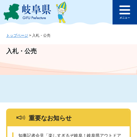
ペ
メ
このページの本文へ
ー
ニ
メ
ジ
ュ
ニ
の
ー
ュ
先
を
ー
頭
飛
トップページ
>
入札・公売
で
ば
す
し
入札・公売
。
て
本
文
へ
重要なお知らせ
知事記者会見「楽しすぎるぞ岐阜！岐阜県アウトドア