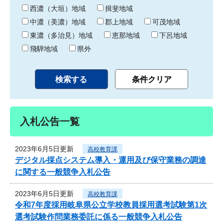
り
西濃（大垣）地域
揖斐地域
中濃（美濃）地域
郡上地域
可茂地域
東濃（多治見）地域
恵那地域
下呂地域
飛騨地域
県外
入札公告一覧
2023年6月5日更新
高校教育課
デジタル採点システム導入・運用及び保守業務の調達
に関する一般競争入札公告
2023年6月5日更新
高校教育課
令和7年度採用岐阜県公立学校教員採用選考試験第1次
選考試験作問業務委託に係る一般競争入札公告