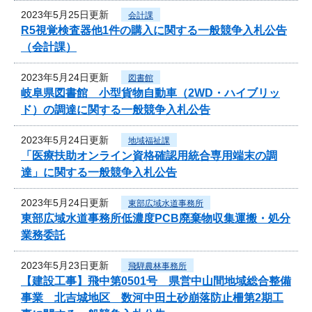
2023年5月25日更新
会計課
R5視覚検査器他1件の購入に関する一般競争入札公告
（会計課）
2023年5月24日更新
図書館
岐阜県図書館 小型貨物自動車（2WD・ハイブリッ
ド）の調達に関する一般競争入札公告
2023年5月24日更新
地域福祉課
「医療扶助オンライン資格確認用統合専用端末の調
達」に関する一般競争入札公告
2023年5月24日更新
東部広域水道事務所
東部広域水道事務所低濃度PCB廃棄物収集運搬・処分
業務委託
2023年5月23日更新
飛騨農林事務所
【建設工事】飛中第0501号 県営中山間地域総合整備
事業 北吉城地区 数河中田土砂崩落防止柵第2期工