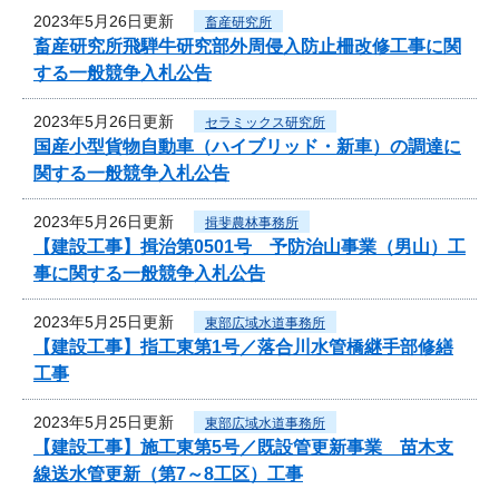
2023年5月26日更新
畜産研究所
畜産研究所飛騨牛研究部外周侵入防止柵改修工事に関
する一般競争入札公告
2023年5月26日更新
セラミックス研究所
国産小型貨物自動車（ハイブリッド・新車）の調達に
関する一般競争入札公告
2023年5月26日更新
揖斐農林事務所
【建設工事】揖治第0501号 予防治山事業（男山）工
事に関する一般競争入札公告
2023年5月25日更新
東部広域水道事務所
【建設工事】指工東第1号／落合川水管橋継手部修繕
工事
2023年5月25日更新
東部広域水道事務所
【建設工事】施工東第5号／既設管更新事業 苗木支
線送水管更新（第7～8工区）工事