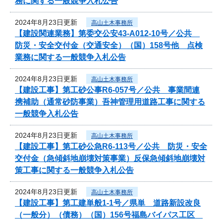
務に関する一般競争入札公告
2024年8月23日更新
高山土木事務所
【建設関連業務】第委交公安43-A012-10号／公共
防災・安全交付金（交通安全）（国）158号他 点検
業務に関する一般競争入札公告
2024年8月23日更新
高山土木事務所
【建設工事】第工砂公事R6-057号／公共 事業間連
携補助（通常砂防事業）吾神管理用道路工事に関する
一般競争入札公告
2024年8月23日更新
高山土木事務所
【建設工事】第工砂公急R6-113号／公共 防災・安全
交付金（急傾斜地崩壊対策事業）反保急傾斜地崩壊対
策工事に関する一般競争入札公告
2024年8月23日更新
高山土木事務所
【建設工事】第工建単般1-1号／県単 道路新設改良
（一般分）（債務）（国）156号福島バイパス工区