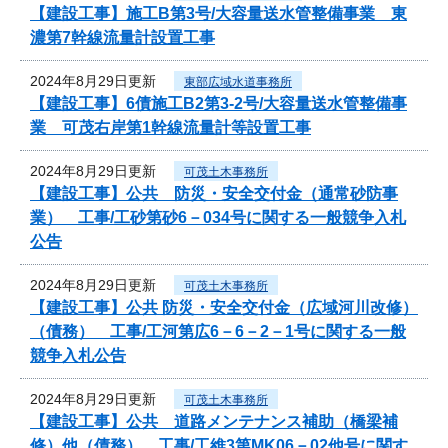
【建設工事】施工B第3号/大容量送水管整備事業 東
濃第7幹線流量計設置工事
2024年8月29日更新
東部広域水道事務所
【建設工事】6債施工B2第3-2号/大容量送水管整備事
業 可茂右岸第1幹線流量計等設置工事
2024年8月29日更新
可茂土木事務所
【建設工事】公共 防災・安全交付金（通常砂防事
業） 工事/工砂第砂6－034号に関する一般競争入札
公告
2024年8月29日更新
可茂土木事務所
【建設工事】公共 防災・安全交付金（広域河川改修）
（債務） 工事/工河第広6－6－2－1号に関する一般
競争入札公告
2024年8月29日更新
可茂土木事務所
【建設工事】公共 道路メンテナンス補助（橋梁補
修）他（債務） 工事/工維3第MK06－02他号に関す