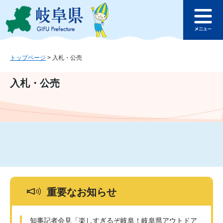
ペ
メ
このページの本文へ
ー
ニ
メ
ジ
ュ
ニ
の
ー
ュ
先
を
ー
頭
飛
トップページ
>
入札・公売
で
ば
す
し
入札・公売
。
て
本
文
へ
重要なお知らせ
知事記者会見「楽しすぎるぞ岐阜！岐阜県アウトドア