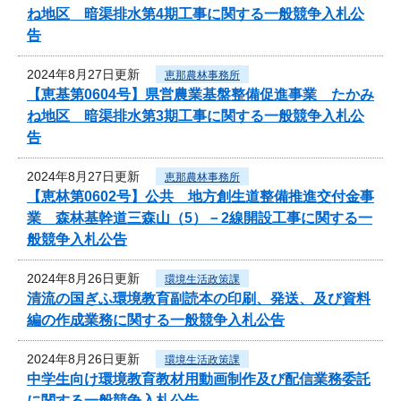
ね地区 暗渠排水第4期工事に関する一般競争入札公
告
2024年8月27日更新
恵那農林事務所
【恵基第0604号】県営農業基盤整備促進事業 たかみ
ね地区 暗渠排水第3期工事に関する一般競争入札公
告
2024年8月27日更新
恵那農林事務所
【恵林第0602号】公共 地方創生道整備推進交付金事
業 森林基幹道三森山（5）－2線開設工事に関する一
般競争入札公告
2024年8月26日更新
環境生活政策課
清流の国ぎふ環境教育副読本の印刷、発送、及び資料
編の作成業務に関する一般競争入札公告
2024年8月26日更新
環境生活政策課
中学生向け環境教育教材用動画制作及び配信業務委託
に関する一般競争入札公告