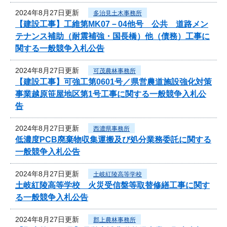
2024年8月27日更新
多治見土木事務所
【建設工事】工維第MK07－04他号 公共 道路メン
テナンス補助（耐震補強・国長橋）他（債務）工事に
関する一般競争入札公告
2024年8月27日更新
可茂農林事務所
【建設工事】可強工第0601号／県営農道施設強化対策
事業越原笹屋地区第1号工事に関する一般競争入札公
告
2024年8月27日更新
西濃県事務所
低濃度PCB廃棄物収集運搬及び処分業務委託に関する
一般競争入札公告
2024年8月27日更新
土岐紅陵高等学校
土岐紅陵高等学校 火災受信盤等取替修繕工事に関す
る一般競争入札公告
2024年8月27日更新
郡上農林事務所