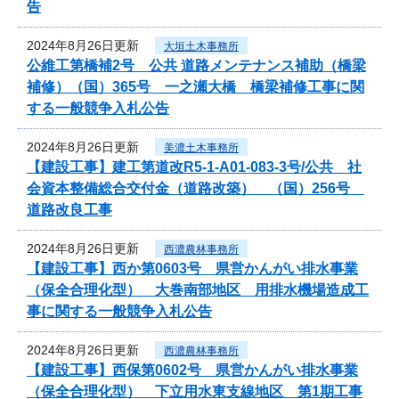
告
2024年8月26日更新
大垣土木事務所
公維工第橋補2号 公共 道路メンテナンス補助（橋梁
補修）（国）365号 一之瀬大橋 橋梁補修工事に関
する一般競争入札公告
2024年8月26日更新
美濃土木事務所
【建設工事】建工第道改R5-1-A01-083-3号/公共 社
会資本整備総合交付金（道路改築） （国）256号
道路改良工事
2024年8月26日更新
西濃農林事務所
【建設工事】西か第0603号 県営かんがい排水事業
（保全合理化型） 大巻南部地区 用排水機場造成工
事に関する一般競争入札公告
2024年8月26日更新
西濃農林事務所
【建設工事】西保第0602号 県営かんがい排水事業
（保全合理化型） 下立用水東支線地区 第1期工事