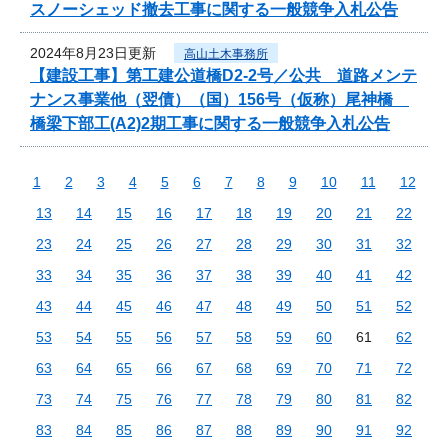
スノーシェッド撤去工事に関する一般競争入札公告
2024年8月23日更新
高山土木事務所
【建設工事】第工建公道橋D2-2号／公共 道路メンテ
ナンス事業他（翌債）（国）156号（仮称）尾神橋
橋梁下部工(A2)2期工事に関する一般競争入札公告
1
2
3
4
5
6
7
8
9
10
11
12
13
14
15
16
17
18
19
20
21
22
23
24
25
26
27
28
29
30
31
32
33
34
35
36
37
38
39
40
41
42
43
44
45
46
47
48
49
50
51
52
53
54
55
56
57
58
59
60
61
62
63
64
65
66
67
68
69
70
71
72
73
74
75
76
77
78
79
80
81
82
83
84
85
86
87
88
89
90
91
92