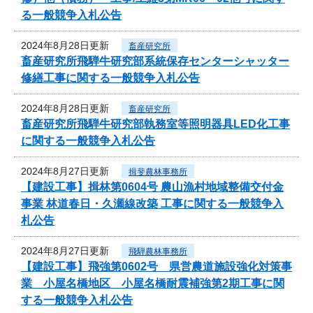
る一般競争入札公告
2024年8月28日更新
畜産研究所
畜産研究所飛騨牛研究部系統保存センターシャッター
修繕工事に関する一般競争入札公告
2024年8月28日更新
畜産研究所
畜産研究所飛騨牛研究部執務室等照明器具LED化工事
に関する一般競争入札公告
2024年8月27日更新
揖斐農林事務所
【建設工事】揖林第0604号 農山漁村地域整備交付金
事業 林道春日・久瀬線改築 工事に関する一般競争入
札公告
2024年8月27日更新
飛騨農林事務所
【建設工事】飛強第0602号 県営農道施設強化対策事
業 小屋名橋地区 小屋名橋耐震補強第2期工事に関
する一般競争入札公告