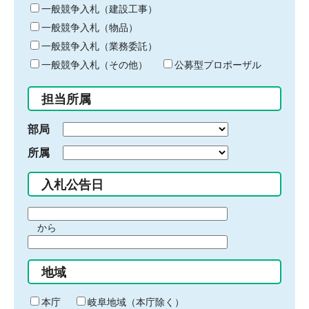
キ
一般競争入札（建設工事）
ー
一般競争入札（物品）
ワ
一般競争入札（業務委託）
ー
ド
一般競争入札（その他）
公募型プロポーザル
を
入
担当所属
力
部局
所属
入札公告日
期
から
間
期
の
間
始
地域
の
ま
終
り
わ
本庁
岐阜地域（本庁除く）