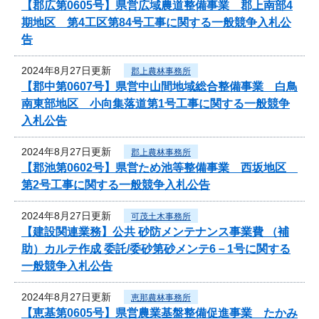
【郡広第0605号】県営広域農道整備事業 郡上南部4
期地区 第4工区第84号工事に関する一般競争入札公
告
2024年8月27日更新
郡上農林事務所
【郡中第0607号】県営中山間地域総合整備事業 白鳥
南東部地区 小向集落道第1号工事に関する一般競争
入札公告
2024年8月27日更新
郡上農林事務所
【郡池第0602号】県営ため池等整備事業 西坂地区
第2号工事に関する一般競争入札公告
2024年8月27日更新
可茂土木事務所
【建設関連業務】公共 砂防メンテナンス事業費 （補
助）カルテ作成 委託/委砂第砂メンテ6－1号に関する
一般競争入札公告
2024年8月27日更新
恵那農林事務所
【恵基第0605号】県営農業基盤整備促進事業 たかみ