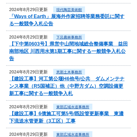
2024年8月29日更新
現代陶芸美術館
「Ways of Earth」展海外作家招聘等業務委託に関す
る一般競争入札公告
2024年8月29日更新
下呂農林事務所
【下中第0603号】県営中山間地域総合整備事業 益田
南部地区 川西用水第1期工事に関する一般競争入札公
告
2024年8月29日更新
恵那土木事務所
【建設工事】河工第公堰H6他号/公共 ダムメンテナ
ンス事業（R5国補正）他（中野方ダム）空調設備更
新工事に関する一般競争入札
2024年8月29日更新
東部広域水道事務所
【建設工事】6債施工可第5号/既設管更新事業 東濃
下流送水管更新（3工区）工事
2024年8月29日更新
東部広域水道事務所