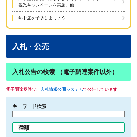
観光キャンペーンを実施」他
熱中症を予防しましょう
本
文
入札・公売
入札公告の検索 （電子調達案件以外）
電子調達案件は、
入札情報公開システム
で公告しています
キーワード検索
検
索
す
種類
る