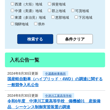
り
西濃（大垣）地域
揖斐地域
中濃（美濃）地域
郡上地域
可茂地域
東濃（多治見）地域
恵那地域
下呂地域
飛騨地域
県外
入札公告一覧
2024年8月30日更新
中濃農林事務所
国産軽自動車（ハイブリッド・4WD）の調達に関する
一般競争入札公告
2024年8月30日更新
中津川工業高等学校
令和6年度 中津川工業高等学校 備機械01 産振備
品 シーケンス制御実習装置の調達