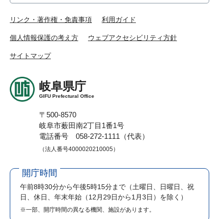
リンク・著作権・免責事項
利用ガイド
個人情報保護の考え方
ウェブアクセシビリティ方針
サイトマップ
岐阜県庁
GIFU Prefectural Office
〒500-8570
岐阜市薮田南2丁目1番1号
電話番号 058-272-1111（代表）
（法人番号4000020210005）
開庁時間
午前8時30分から午後5時15分まで
（土曜日、日曜日、祝
日、休日、年末年始（12月29日から1月3日）を除く）
※一部、開庁時間の異なる機関、施設があります。