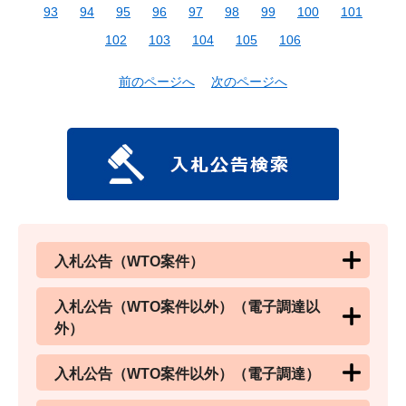
93
94
95
96
97
98
99
100
101
102
103
104
105
106
前のページへ
次のページへ
入札公告（WTO案件）
入札公告（WTO案件以外）（電子調達以
外）
入札公告（WTO案件以外）（電子調達）