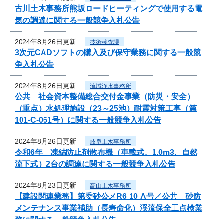
古川土木事務所熊坂ロードヒーティングで使用する電
気の調達に関する一般競争入札公告
2024年8月26日更新
技術検査課
3次元CADソフトの購入及び保守業務に関する一般競
争入札公告
2024年8月26日更新
流域浄水事務所
公共 社会資本整備総合交付金事業（防災・安全）
（重点）水処理施設（23～25池）耐震対策工事（第
101-C-061号）に関する一般競争入札公告
2024年8月26日更新
岐阜土木事務所
令和6年 凍結防止剤散布機（車載式、1.0m3、自然
流下式）2台の調達に関する一般競争入札公告
2024年8月23日更新
高山土木事務所
【建設関連業務】第委砂公メR6-10-A号／公共 砂防
メンテナンス事業補助（長寿命化）渓流保全工点検業