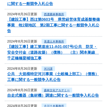
に関する一般競争入札公告
2024年8月26日更新
西濃農林事務所
【建設工事】西ほ第0603号 県営経営体育成基盤整備
事業 牧2期地区 第2期工事に関する一般競争入札公
告
2024年8月26日更新
美濃土木事務所
【建設工事】建工第道改11-A01-007号/公共 防災・
安全交付金（道路改築）（債務） （主）関本巣線
千疋橋橋梁補強工事
2024年8月26日更新
河川課
公共 大規模特定河川事業（土岐橋上部工）（債務）
工事に関する一般競争入札公告
2024年8月26日更新
森林文化アカデミー
自走式搬器（集材機）調達に関する一般競争入札公告
2024年8月26日更新
古川土木事務所