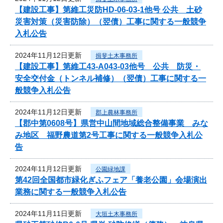
【建設工事】第維工災防HD-06-03-1他号 公共 土砂
災害対策（災害防除）（翌債）工事に関する一般競争
入札公告
2024年11月12日更新
揖斐土木事務所
【建設工事】第維工43-A043-03他号 公共 防災・
安全交付金（トンネル補修）（翌債）工事に関する一
般競争入札公告
2024年11月12日更新
郡上農林事務所
【郡中第0608号】県営中山間地域総合整備事業 みな
み地区 福野農道第2号工事に関する一般競争入札公
告
2024年11月12日更新
公園緑地課
第42回全国都市緑化ぎふフェア「養老公園」会場演出
業務に関する一般競争入札公告
2024年11月11日更新
大垣土木事務所