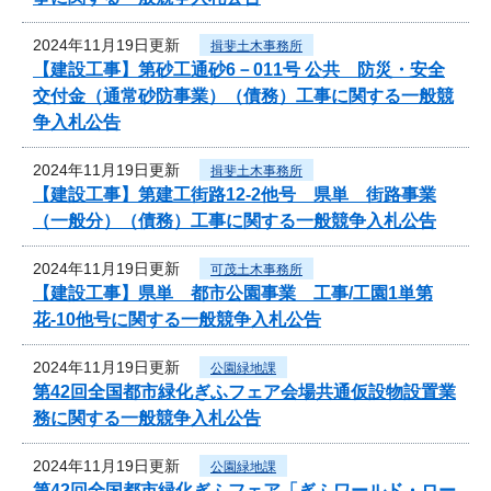
2024年11月19日更新
揖斐土木事務所
【建設工事】第砂工通砂6－011号 公共 防災・安全
交付金（通常砂防事業）（債務）工事に関する一般競
争入札公告
2024年11月19日更新
揖斐土木事務所
【建設工事】第建工街路12-2他号 県単 街路事業
（一般分）（債務）工事に関する一般競争入札公告
2024年11月19日更新
可茂土木事務所
【建設工事】県単 都市公園事業 工事/工園1単第
花-10他号に関する一般競争入札公告
2024年11月19日更新
公園緑地課
第42回全国都市緑化ぎふフェア会場共通仮設物設置業
務に関する一般競争入札公告
2024年11月19日更新
公園緑地課
第42回全国都市緑化ぎふフェア「ぎふワールド・ロー