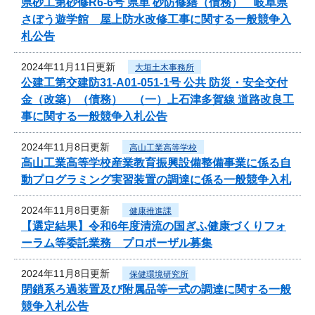
県砂工第砂修R6-6号 県単 砂防修繕（債務） 岐阜県
さぼう遊学館 屋上防水改修工事に関する一般競争入
札公告
2024年11月11日更新
大垣土木事務所
公建工第交建防31-A01-051-1号 公共 防災・安全交付
金（改築）（債務） （一）上石津多賀線 道路改良工
事に関する一般競争入札公告
2024年11月8日更新
高山工業高等学校
高山工業高等学校産業教育振興設備整備事業に係る自
動プログラミング実習装置の調達に係る一般競争入札
2024年11月8日更新
健康推進課
【選定結果】令和6年度清流の国ぎふ健康づくりフォ
ーラム等委託業務 プロポーザル募集
2024年11月8日更新
保健環境研究所
閉鎖系ろ過装置及び附属品等一式の調達に関する一般
競争入札公告