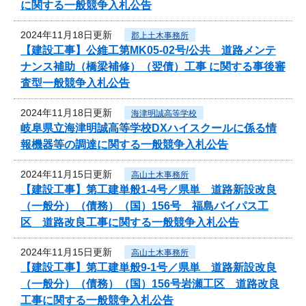
に関する一般競争入札公告
2024年11月18日更新
郡上土木事務所
【建設工事】公維工第MK05-02号/公共 道路メンテ
ナンス補助（橋梁補修）（翌債）工事 に関する事後審
査型一般競争入札公告
2024年11月18日更新
海津明誠高等学校
岐阜県立海津明誠高等学校DXハイスクールに係る情
報機器等の調達に関する一般競争入札公告
2024年11月15日更新
高山土木事務所
【建設工事】第工建単般1-4号／県単 道路新設改良
（一般分）（債務）（国）156号 福島バイパス工
区 道路改良工事に関する一般競争入札公告
2024年11月15日更新
高山土木事務所
【建設工事】第工建単般9-1号／県単 道路新設改良
（一般分）（債務）（国）156号岩瀬工区 道路改良
工事に関する一般競争入札公告