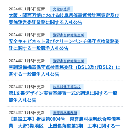
2024年11月6日更新
文化創造課
大阪・関西万博における岐阜県催事運営計画策定及び
実施運営委託業務に関する入札公告
2024年11月6日更新
飛騨家畜保健衛生所
安全キャビネット及びクリーンベンチ保守点検業務委
託に関する一般競争入札公告
2024年11月6日更新
飛騨家畜保健衛生所
空調設備機器保守点検業務委託（BSL3及びBSL2）に
関する一般競争入札公告
2024年11月6日更新
岐阜城北高等学校
第1文書デザイン実習室装置一式の調達に関する一般
競争入札公告
2024年11月5日更新
揖斐農林事務所
【建設工事】揖振第0604号 県営農村振興総合整備事
業 大野3期地区 上磯集落道第1期 工事に関する一