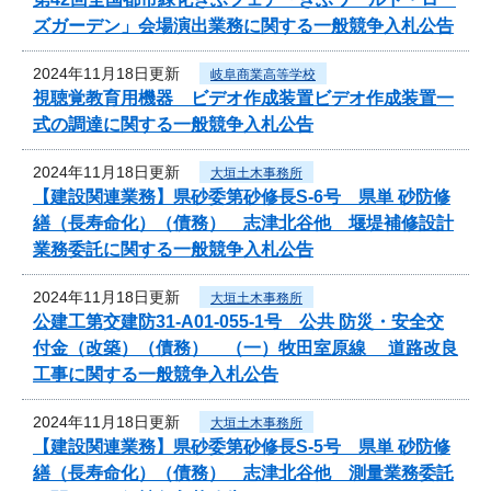
ズガーデン」会場演出業務に関する一般競争入札公告
2024年11月18日更新
岐阜商業高等学校
視聴覚教育用機器 ビデオ作成装置ビデオ作成装置一
式の調達に関する一般競争入札公告
2024年11月18日更新
大垣土木事務所
【建設関連業務】県砂委第砂修長S-6号 県単 砂防修
繕（長寿命化）（債務） 志津北谷他 堰堤補修設計
業務委託に関する一般競争入札公告
2024年11月18日更新
大垣土木事務所
公建工第交建防31-A01-055-1号 公共 防災・安全交
付金（改築）（債務） （一）牧田室原線 道路改良
工事に関する一般競争入札公告
2024年11月18日更新
大垣土木事務所
【建設関連業務】県砂委第砂修長S-5号 県単 砂防修
繕（長寿命化）（債務） 志津北谷他 測量業務委託