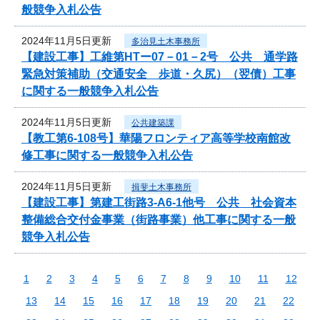
般競争入札公告
2024年11月5日更新
多治見土木事務所
【建設工事】工維第HTー07－01－2号 公共 通学路
緊急対策補助（交通安全 歩道・久尻）（翌債）工事
に関する一般競争入札公告
2024年11月5日更新
公共建築課
【教工第6-108号】華陽フロンティア高等学校南館改
修工事に関する一般競争入札公告
2024年11月5日更新
揖斐土木事務所
【建設工事】第建工街路3-A6-1他号 公共 社会資本
整備総合交付金事業（街路事業）他工事に関する一般
競争入札公告
1
2
3
4
5
6
7
8
9
10
11
12
13
14
15
16
17
18
19
20
21
22