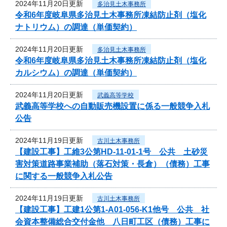
2024年11月20日更新
多治見土木事務所
令和6年度岐阜県多治見土木事務所凍結防止剤（塩化
ナトリウム）の調達（単価契約）
2024年11月20日更新
多治見土木事務所
令和6年度岐阜県多治見土木事務所凍結防止剤（塩化
カルシウム）の調達（単価契約）
2024年11月20日更新
武義高等学校
武義高等学校への自動販売機設置に係る一般競争入札
公告
2024年11月19日更新
古川土木事務所
【建設工事】工維3公第HD-11-01-1号 公共 土砂災
害対策道路事業補助（落石対策・長倉）（債務）工事
に関する一般競争入札公告
2024年11月19日更新
古川土木事務所
【建設工事】工建1公第1-A01-056-K1他号 公共 社
会資本整備総合交付金他 八日町工区（債務）工事に