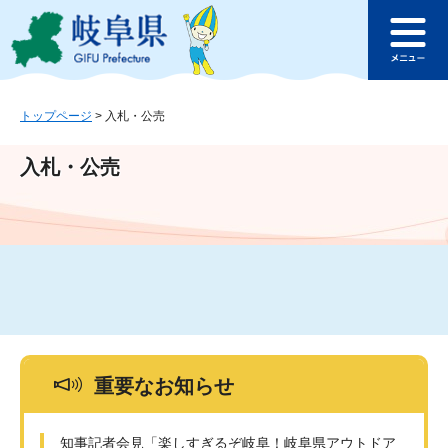
ペ
メ
このページの本文へ
ー
ニ
メ
ジ
ュ
ニ
の
ー
ュ
先
を
ー
頭
飛
トップページ
>
入札・公売
で
ば
す
し
入札・公売
。
て
本
文
へ
重要なお知らせ
知事記者会見「楽しすぎるぞ岐阜！岐阜県アウトドア