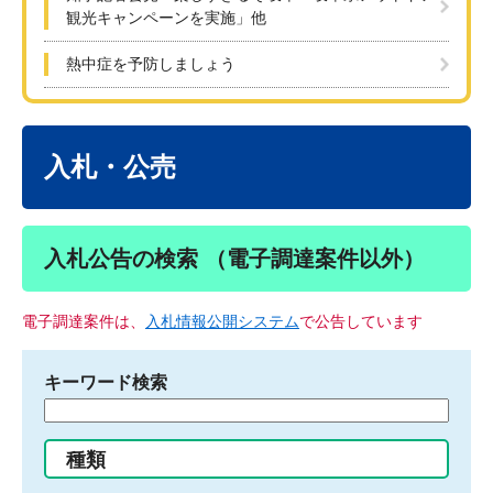
観光キャンペーンを実施」他
熱中症を予防しましょう
本
文
入札・公売
入札公告の検索 （電子調達案件以外）
電子調達案件は、
入札情報公開システム
で公告しています
キーワード検索
検
索
す
種類
る