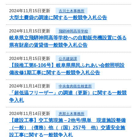
2024年11月15日更新
古川土木事務所
大型土嚢袋の調達に関する一般競争入札公告
2024年11月15日更新
飛騨神岡高等学校
岐阜県立飛騨神岡高等学校への自動販売機設置に係る
県有財産の賃貸借一般競争入札公告
2024年11月15日更新
公共建築課
【脱推工第6-106号】岐阜県県民ふれあい会館照明設
備改修1期工事に関する一般競争入札公告
2024年11月14日更新
中央食肉衛生検査所
「超低温フリーザー」の調達（更新）に関する一般競
争入札
2024年11月14日更新
恵那土木事務所
【建設工事】交工第現施－2他号/県単 現道施設整備
（一般）（債務）他（（国）257号 他）交通安全施
設工事に関する一般競争入札