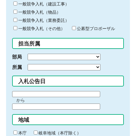
キ
一般競争入札（建設工事）
ー
一般競争入札（物品）
ワ
一般競争入札（業務委託）
ー
ド
一般競争入札（その他）
公募型プロポーザル
を
入
担当所属
力
部局
所属
入札公告日
期
から
間
期
の
間
始
地域
の
ま
終
り
わ
本庁
岐阜地域（本庁除く）