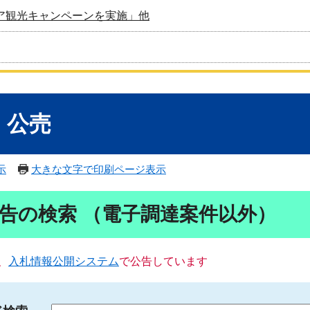
ア観光キャンペーンを実施」他
・公売
示
大きな文字で印刷ページ表示
告の検索 （電子調達案件以外）
、
入札情報公開システム
で公告しています