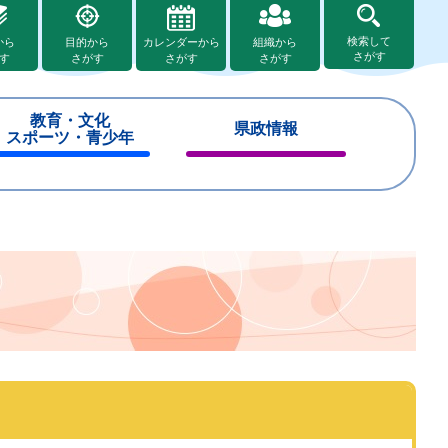
検索して
から
目的から
カレンダーから
組織から
さがす
す
さがす
さがす
さがす
教育・文化
県政情報
スポーツ・青少年
閉
閉
じ
じ
る
る