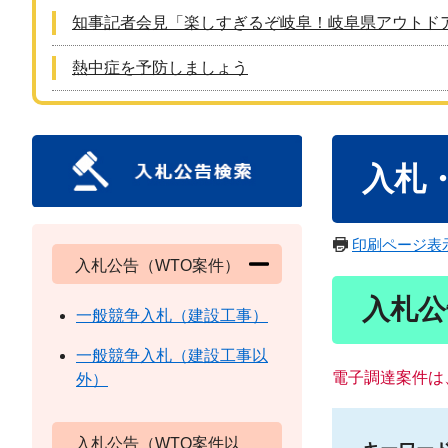
知事記者会見「楽しすぎるぞ岐阜！岐阜県アウトド
熱中症を予防しましょう
本
入札
文
印刷ページ表
入札公告（WTO案件）
入札公
一般競争入札（建設工事）
一般競争入札（建設工事以
電子調達案件は
外）
入札公告（WTO案件以