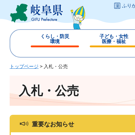
ペ
メ
ふり
ー
ニ
ジ
ュ
の
ー
先
を
くらし・防災
子ども・女性
頭
飛
環境
医療・福祉
で
ば
閉
閉
す
し
じ
じ
。
て
る
る
トップページ
>
入札・公売
本
文
へ
入札・公売
重要なお知らせ