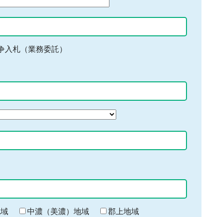
争入札（業務委託）
地域
中濃（美濃）地域
郡上地域