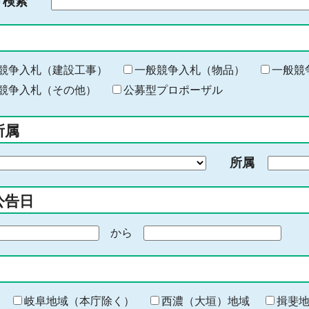
ド検索
検
索
す
る
キ
競争入札（建設工事）
一般競争入札（物品）
一般競
ー
競争入札（その他）
公募型プロポーザル
ワ
ー
所属
ド
を
所属
入
力
公告日
から
期
間
の
終
わ
岐阜地域（本庁除く）
西濃（大垣）地域
揖斐