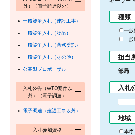
キーワー
外）（電子調達以外）
種類
一般競争入札（建設工事）
一般
一般競争入札（物品）
一般
一般競争入札（業務委託）
担当
一般競争入札（その他）
公募型プロポーザル
部局
入札
入札公告（WTO案件以
外）（電子調達）
期
間
電子調達（建設工事以外）
の
地域
始
入札参加資格
ま
本庁