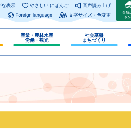
このページの本文へ
がな表示
やさしい にほんご
音声読み上げ
分類
Foreign language
文字サイズ・色変更
さが
産業・農林水産
社会基盤
労働・観光
まちづくり
閉
閉
じ
じ
る
る