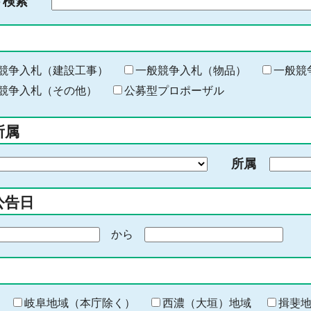
ド検索
検
索
す
る
キ
競争入札（建設工事）
一般競争入札（物品）
一般競
ー
競争入札（その他）
公募型プロポーザル
ワ
ー
所属
ド
を
所属
入
力
公告日
から
期
間
の
終
わ
岐阜地域（本庁除く）
西濃（大垣）地域
揖斐