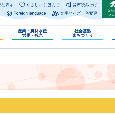
このページの本文へ
がな表示
やさしい にほんご
音声読み上げ
分類
Foreign language
文字サイズ・色変更
さが
産業・農林水産
社会基盤
労働・観光
まちづくり
閉
閉
じ
じ
る
る