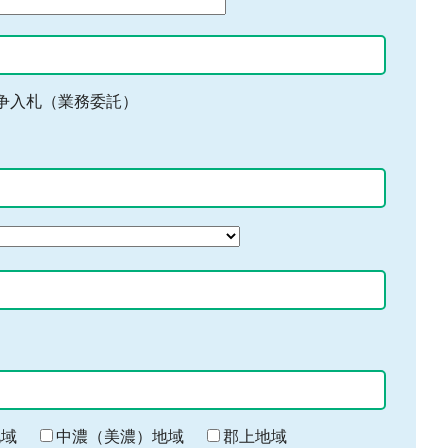
争入札（業務委託）
地域
中濃（美濃）地域
郡上地域