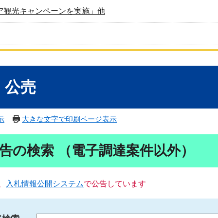
ア観光キャンペーンを実施」他
・公売
示
大きな文字で印刷ページ表示
告の検索 （電子調達案件以外）
、
入札情報公開システム
で公告しています