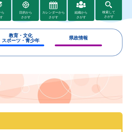
検索して
から
目的から
カレンダーから
組織から
さがす
す
さがす
さがす
さがす
教育・文化
県政情報
スポーツ・青少年
閉
閉
じ
じ
る
る