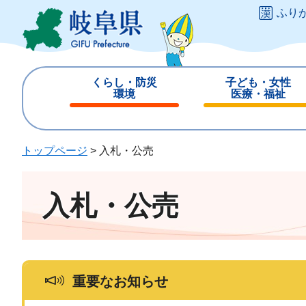
ペ
メ
ふり
ー
ニ
ジ
ュ
の
ー
先
を
くらし・防災
子ども・女性
頭
飛
環境
医療・福祉
で
ば
閉
閉
す
し
じ
じ
。
て
る
る
トップページ
>
入札・公売
本
文
へ
入札・公売
重要なお知らせ