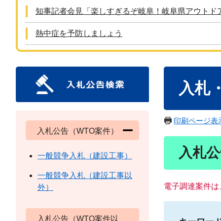
知事記者会見「楽しすぎるぞ岐阜！岐阜県アウトド
熱中症を予防しましょう
本
入札
文
印刷ページ表
入札公告（WTO案件）
入札公
一般競争入札（建設工事）
一般競争入札（建設工事以
電子調達案件は
外）
入札公告（WTO案件以