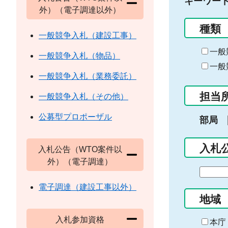
キーワー
外）（電子調達以外）
種類
一般競争入札（建設工事）
一般
一般競争入札（物品）
一般
一般競争入札（業務委託）
担当
一般競争入札（その他）
公募型プロポーザル
部局
入札
入札公告（WTO案件以
外）（電子調達）
期
間
電子調達（建設工事以外）
の
地域
始
入札参加資格
ま
本庁