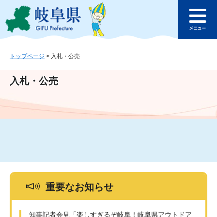
ペ
メ
このページの本文へ
ー
ニ
メ
ジ
ュ
ニ
の
ー
ュ
先
を
ー
頭
飛
トップページ
>
入札・公売
で
ば
す
し
入札・公売
。
て
本
文
へ
重要なお知らせ
知事記者会見「楽しすぎるぞ岐阜！岐阜県アウトドア