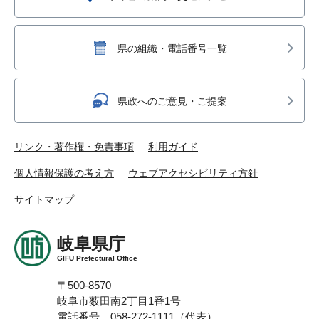
県の組織・電話番号一覧
県政へのご意見・ご提案
リンク・著作権・免責事項
利用ガイド
個人情報保護の考え方
ウェブアクセシビリティ方針
サイトマップ
岐阜県庁
GIFU Prefectural Office
〒500-8570
岐阜市薮田南2丁目1番1号
電話番号 058-272-1111（代表）