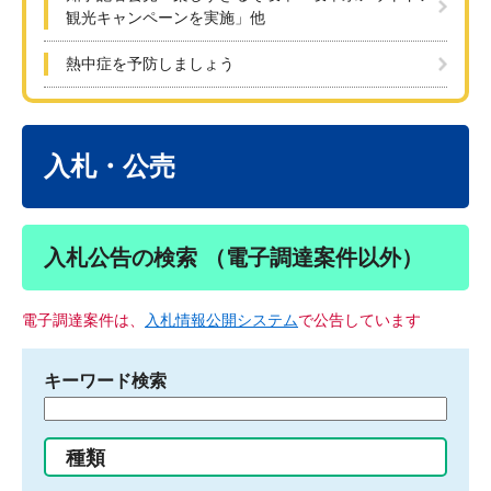
観光キャンペーンを実施」他
熱中症を予防しましょう
本
文
入札・公売
入札公告の検索 （電子調達案件以外）
電子調達案件は、
入札情報公開システム
で公告しています
キーワード検索
検
索
す
種類
る