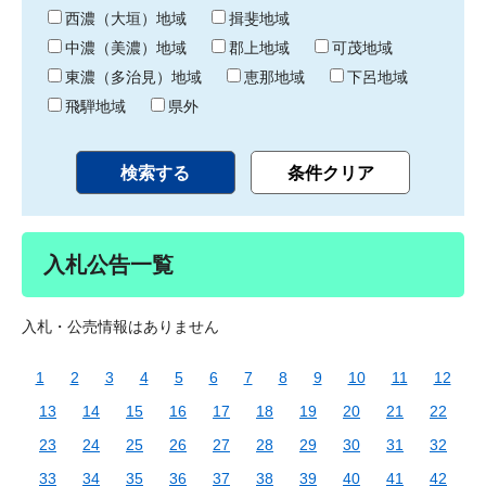
り
西濃（大垣）地域
揖斐地域
中濃（美濃）地域
郡上地域
可茂地域
東濃（多治見）地域
恵那地域
下呂地域
飛騨地域
県外
入札公告一覧
入札・公売情報はありません
1
2
3
4
5
6
7
8
9
10
11
12
13
14
15
16
17
18
19
20
21
22
23
24
25
26
27
28
29
30
31
32
33
34
35
36
37
38
39
40
41
42