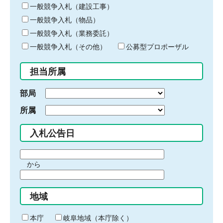
キ
一般競争入札（建設工事）
ー
一般競争入札（物品）
ワ
一般競争入札（業務委託）
ー
ド
一般競争入札（その他）
公募型プロポーザル
を
入
担当所属
力
部局
所属
入札公告日
期
から
間
期
の
間
始
地域
の
ま
終
り
わ
本庁
岐阜地域（本庁除く）