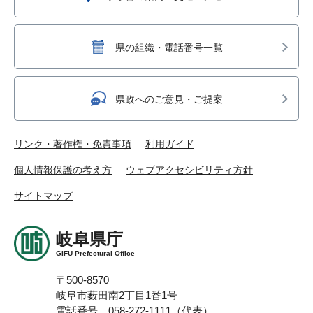
県の組織・電話番号一覧
県政へのご意見・ご提案
リンク・著作権・免責事項
利用ガイド
個人情報保護の考え方
ウェブアクセシビリティ方針
サイトマップ
岐阜県庁
GIFU Prefectural Office
〒500-8570
岐阜市薮田南2丁目1番1号
電話番号 058-272-1111（代表）