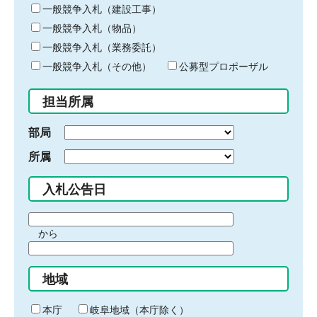
キ
一般競争入札（建設工事）
ー
一般競争入札（物品）
ワ
一般競争入札（業務委託）
ー
ド
一般競争入札（その他）
公募型プロポーザル
を
入
担当所属
力
部局
所属
入札公告日
期
から
間
期
の
間
始
地域
の
ま
終
り
わ
本庁
岐阜地域（本庁除く）