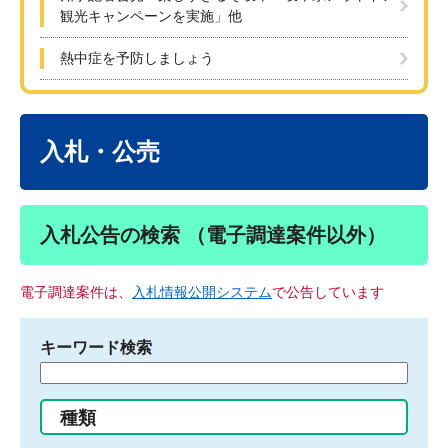
観光キャンペーンを実施」他
熱中症を予防しましょう
本
文
入札・公売
入札公告の検索 （電子調達案件以外）
電子調達案件は、
入札情報公開システム
で公告しています
キーワード検索
検
索
す
種類
る