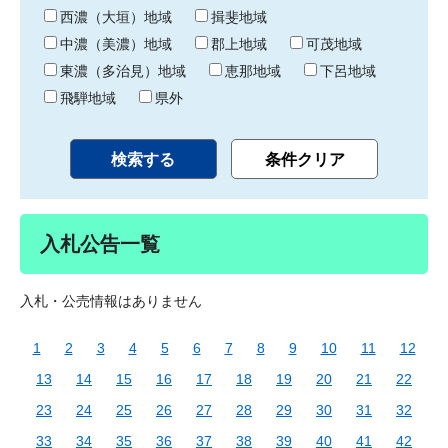
り
西濃（大垣）地域
揖斐地域
中濃（美濃）地域
郡上地域
可茂地域
東濃（多治見）地域
恵那地域
下呂地域
飛騨地域
県外
入札公告一覧
入札・公売情報はありません
1
2
3
4
5
6
7
8
9
10
11
12
13
14
15
16
17
18
19
20
21
22
23
24
25
26
27
28
29
30
31
32
33
34
35
36
37
38
39
40
41
42