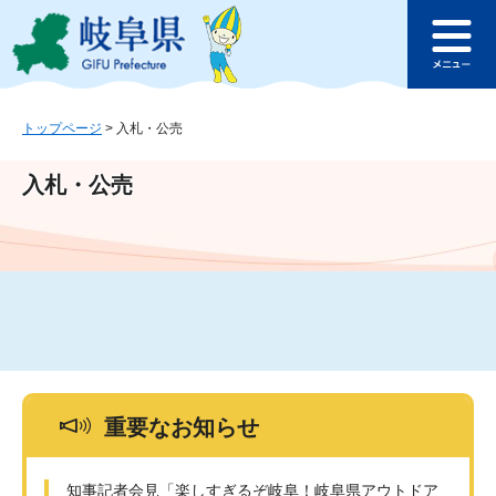
ペ
メ
このページの本文へ
ー
ニ
メ
ジ
ュ
ニ
の
ー
ュ
先
を
ー
頭
飛
トップページ
>
入札・公売
で
ば
す
し
入札・公売
。
て
本
文
へ
重要なお知らせ
知事記者会見「楽しすぎるぞ岐阜！岐阜県アウトドア