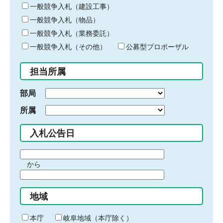
キ
一般競争入札（建設工事）
ー
一般競争入札（物品）
ワ
一般競争入札（業務委託）
ー
ド
一般競争入札（その他）
公募型プロポーザル
を
入
担当所属
力
部局
所属
入札公告日
期
から
間
期
の
間
始
地域
の
ま
終
り
わ
本庁
岐阜地域（本庁除く）