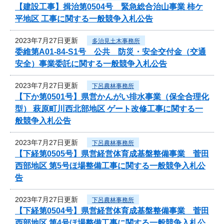
【建設工事】揖治第0504号 緊急総合治山事業 柿ケ
平地区 工事に関する一般競争入札公告
2023年7月27日更新
多治見土木事務所
委維第A01-84-S1号 公共 防災・安全交付金（交通
安全）事業委託に関する一般競争入札公告
2023年7月27日更新
下呂農林事務所
【下か第0501号】県営かんがい排水事業（保全合理化
型） 萩原町川西北部地区 ゲート改修工事に関する一
般競争入札公告
2023年7月27日更新
下呂農林事務所
【下経第0505号】県営経営体育成基盤整備事業 菅田
西部地区 第5号ほ場整備工事に関する一般競争入札公
告
2023年7月27日更新
下呂農林事務所
【下経第0504号】県営経営体育成基盤整備事業 菅田
西部地区 第4号ほ場整備工事に関する一般競争入札公