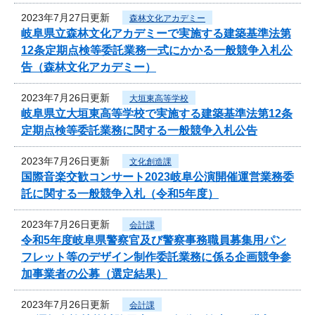
2023年7月27日更新
森林文化アカデミー
岐阜県立森林文化アカデミーで実施する建築基準法第
12条定期点検等委託業務一式にかかる一般競争入札公
告（森林文化アカデミー）
2023年7月26日更新
大垣東高等学校
岐阜県立大垣東高等学校で実施する建築基準法第12条
定期点検等委託業務に関する一般競争入札公告
2023年7月26日更新
文化創造課
国際音楽交歓コンサート2023岐阜公演開催運営業務委
託に関する一般競争入札（令和5年度）
2023年7月26日更新
会計課
令和5年度岐阜県警察官及び警察事務職員募集用パン
フレット等のデザイン制作委託業務に係る企画競争参
加事業者の公募（選定結果）
2023年7月26日更新
会計課