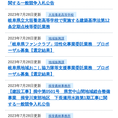
関する一般競争入札公告
2023年7月28日更新
大垣養老高等学校
岐阜県立大垣養老高等学校で実施する建築基準法第12
条定期点検等委託業務
2023年7月28日更新
地域振興課
「岐阜県ファンクラブ」活性化事業委託業務 プロポ
ーザル募集【選定結果】
2023年7月28日更新
地域振興課
岐阜県地域おこし協力隊等支援事業委託業務 プロポ
ーザル募集【選定結果】
2023年7月28日更新
揖斐農林事務所
【建設工事】揖中第0501号 県営中山間地域総合整備
事業 揖斐川東部地区 下長瀬用水路第1期工事に関
する一般競争入札公告
2023年7月28日更新
揖斐農林事務所