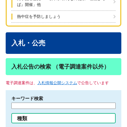
ば』開催」他
熱中症を予防しましょう
本
文
入札・公売
入札公告の検索 （電子調達案件以外）
電子調達案件は、
入札情報公開システム
で公告しています
キーワード検索
検
索
す
種類
る