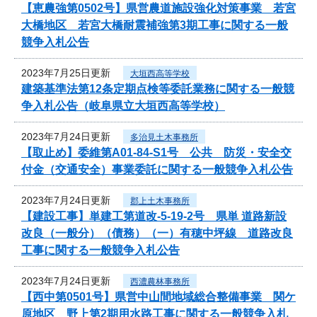
【恵農強第0502号】県営農道施設強化対策事業 若宮
大橋地区 若宮大橋耐震補強第3期工事に関する一般
競争入札公告
2023年7月25日更新
大垣西高等学校
建築基準法第12条定期点検等委託業務に関する一般競
争入札公告（岐阜県立大垣西高等学校）
2023年7月24日更新
多治見土木事務所
【取止め】委維第A01-84-S1号 公共 防災・安全交
付金（交通安全）事業委託に関する一般競争入札公告
2023年7月24日更新
郡上土木事務所
【建設工事】単建工第道改-5-19-2号 県単 道路新設
改良（一般分）（債務）（一）有穂中坪線 道路改良
工事に関する一般競争入札公告
2023年7月24日更新
西濃農林事務所
【西中第0501号】県営中山間地域総合整備事業 関ケ
原地区 野上第2期用水路工事に関する一般競争入札