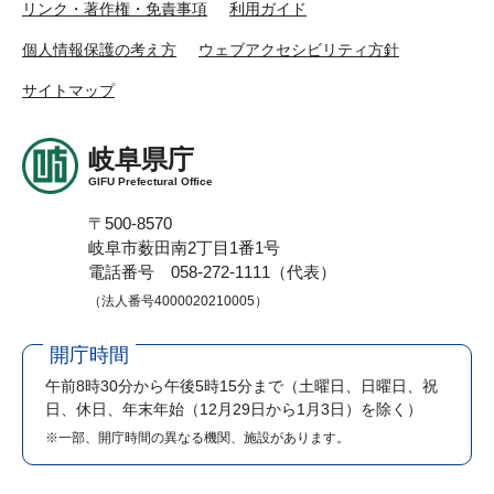
リンク・著作権・免責事項
利用ガイド
個人情報保護の考え方
ウェブアクセシビリティ方針
サイトマップ
岐阜県庁
GIFU Prefectural Office
〒500-8570
岐阜市薮田南2丁目1番1号
電話番号 058-272-1111（代表）
（法人番号4000020210005）
開庁時間
午前8時30分から午後5時15分まで
（土曜日、日曜日、祝
日、休日、年末年始（12月29日から1月3日）を除く）
※一部、開庁時間の異なる機関、施設があります。