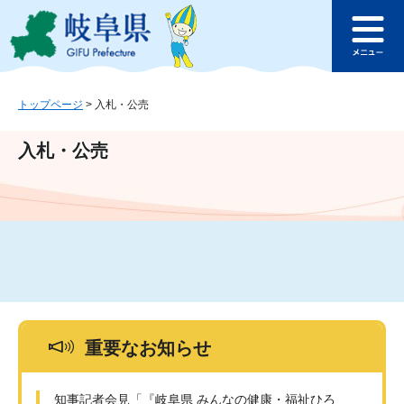
ペ
メ
このページの本文へ
ー
ニ
メ
ジ
ュ
ニ
の
ー
ュ
先
を
ー
頭
飛
トップページ
>
入札・公売
で
ば
す
し
入札・公売
。
て
本
文
へ
重要なお知らせ
知事記者会見「『岐阜県 みんなの健康・福祉ひろ