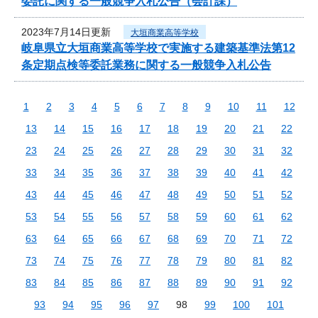
委託に関する一般競争入札公告（会計課）
2023年7月14日更新
大垣商業高等学校
岐阜県立大垣商業高等学校で実施する建築基準法第12
条定期点検等委託業務に関する一般競争入札公告
1
2
3
4
5
6
7
8
9
10
11
12
13
14
15
16
17
18
19
20
21
22
23
24
25
26
27
28
29
30
31
32
33
34
35
36
37
38
39
40
41
42
43
44
45
46
47
48
49
50
51
52
53
54
55
56
57
58
59
60
61
62
63
64
65
66
67
68
69
70
71
72
73
74
75
76
77
78
79
80
81
82
83
84
85
86
87
88
89
90
91
92
93
94
95
96
97
98
99
100
101