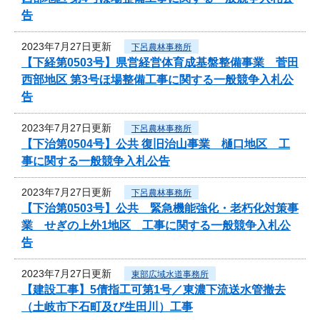
告
2023年7月27日更新
下呂農林事務所
【下経第0503号】県営経営体育成基盤整備事業 菅田
西部地区 第3号ほ場整備工事に関する一般競争入札公
告
2023年7月27日更新
下呂農林事務所
【下治第0504号】公共 復旧治山事業 樋口地区 工
事に関する一般競争入札公告
2023年7月27日更新
下呂農林事務所
【下治第0503号】公共 緊急機能強化・老朽化対策事
業 せぎの上外1地区 工事に関する一般競争入札公
告
2023年7月27日更新
東部広域水道事務所
【建設工事】5債指工可第1号／東濃下流送水管撤去
（土岐市下石町及び生田川）工事