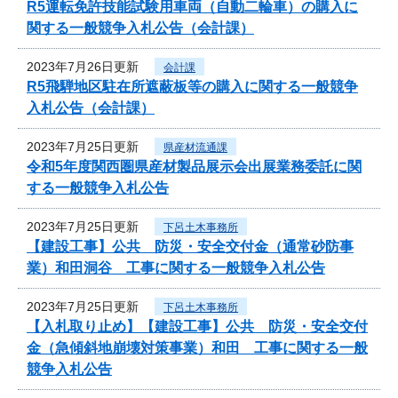
R5運転免許技能試験用車両（自動二輪車）の購入に
関する一般競争入札公告（会計課）
2023年7月26日更新
会計課
R5飛騨地区駐在所遮蔽板等の購入に関する一般競争
入札公告（会計課）
2023年7月25日更新
県産材流通課
令和5年度関西圏県産材製品展示会出展業務委託に関
する一般競争入札公告
2023年7月25日更新
下呂土木事務所
【建設工事】公共 防災・安全交付金（通常砂防事
業）和田洞谷 工事に関する一般競争入札公告
2023年7月25日更新
下呂土木事務所
【入札取り止め】【建設工事】公共 防災・安全交付
金（急傾斜地崩壊対策事業）和田 工事に関する一般
競争入札公告