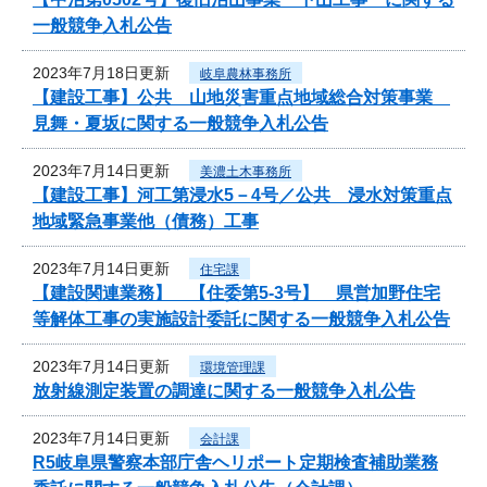
一般競争入札公告
2023年7月18日更新
岐阜農林事務所
【建設工事】公共 山地災害重点地域総合対策事業
見舞・夏坂に関する一般競争入札公告
2023年7月14日更新
美濃土木事務所
【建設工事】河工第浸水5－4号／公共 浸水対策重点
地域緊急事業他（債務）工事
2023年7月14日更新
住宅課
【建設関連業務】 【住委第5-3号】 県営加野住宅
等解体工事の実施設計委託に関する一般競争入札公告
2023年7月14日更新
環境管理課
放射線測定装置の調達に関する一般競争入札公告
2023年7月14日更新
会計課
R5岐阜県警察本部庁舎ヘリポート定期検査補助業務