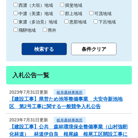
り
西濃（大垣）地域
揖斐地域
中濃（美濃）地域
郡上地域
可茂地域
東濃（多治見）地域
恵那地域
下呂地域
飛騨地域
県外
入札公告一覧
2023年7月31日更新
岐阜農林事務所
【建設工事】県営ため池等整備事業 大安寺新池地
区 第2号工事に関する一般競争入札公告
2023年7月31日更新
岐阜農林事務所
【建設工事】公共 森林環境保全整備事業（山村強靭
化林道） 林道伊自良 根尾線 根尾工区開設工事に