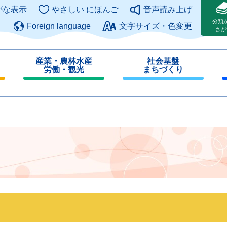
このページの本文へ
がな表示
やさしい にほんご
音声読み上げ
分類
Foreign language
文字サイズ・色変更
さが
産業・農林水産
社会基盤
労働・観光
まちづくり
閉
閉
じ
じ
る
る