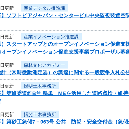
7日更新
産業デジタル推進課
事】ソフトピアジャパン・センタービル中央監視装置空調
7日更新
産業イノベーション推進課
果）スタートアップとのオープンイノベーション促進支
のオープンイノベーション促進支援事業プロポーザル募
7日更新
森林文化アカデミー
動計（常時微動測定器）の調達に関する一般競争入札公
7日更新
揖斐土木事務所
事】第維委道維B号 県単 MEを活用した道路点検・維
告
7日更新
揖斐土木事務所
】第砂工急傾7－063号 公共 防災・安全交付金（急