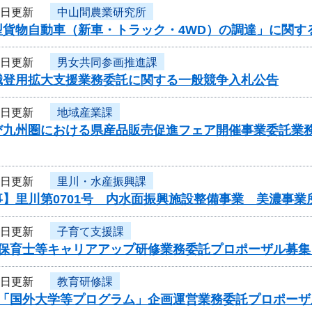
9日更新
中山間農業研究所
型貨物自動車（新車・トラック・4WD）の調達」に関す
9日更新
男女共同参画推進課
職登用拡大支援業務委託に関する一般競争入札公告
9日更新
地域産業課
び九州圏における県産品販売促進フェア開催事業委託業
9日更新
里川・水産振興課
事】里川第0701号 内水面振興施設整備事業 美濃事
8日更新
子育て支援課
度保育士等キャリアアップ研修業務委託プロポーザル募集
8日更新
教育研修課
度「国外大学等プログラム」企画運営業務委託プロポーザ