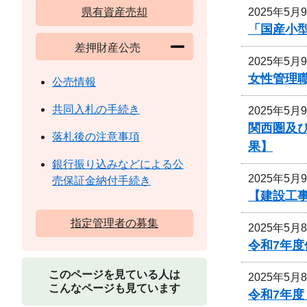
2025年5月
県有資産売却
「国産小
差押財産公売
2025年5月
女性管理
公売情報
共同入札の手続き
2025年5月
関西圏及
落札後の注意事項
果】
銀行振り込みなどによる公
2025年5月
売保証金納付手続き
【建設工
指定管理者の募集
2025年5月
令和7年
このページを見ている人は
2025年5月
こんなページも見ています
令和7年