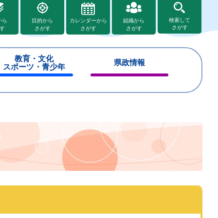
検索して
から
目的から
カレンダーから
組織から
さがす
す
さがす
さがす
さがす
教育・文化
県政情報
スポーツ・青少年
閉
閉
じ
じ
る
る