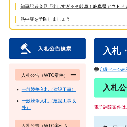
知事記者会見「楽しすぎるぞ岐阜！岐阜県アウトド
熱中症を予防しましょう
本
入札
文
印刷ページ表
入札公告（WTO案件）
入札公
一般競争入札（建設工事）
一般競争入札（建設工事以
電子調達案件は
外）
入札公告（WTO案件以