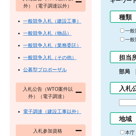
キーワー
外）（電子調達以外）
種類
一般競争入札（建設工事）
一般
一般競争入札（物品）
一般
一般競争入札（業務委託）
担当
一般競争入札（その他）
公募型プロポーザル
部局
入札
入札公告（WTO案件以
外）（電子調達）
期
間
電子調達（建設工事以外）
の
地域
始
入札参加資格
ま
本庁