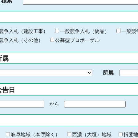
ド検索
検
索
す
る
キ
競争入札（建設工事）
一般競争入札（物品）
一般競
ー
競争入札（その他）
公募型プロポーザル
ワ
ー
所属
ド
を
所属
入
力
公告日
から
期
間
の
終
わ
岐阜地域（本庁除く）
西濃（大垣）地域
揖斐