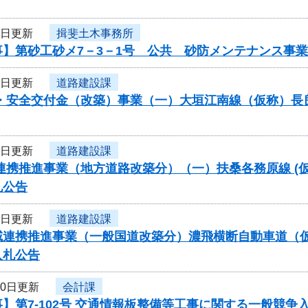
7日更新
揖斐土木事務所
事】第砂工砂メ7－3－1号 公共 砂防メンテナンス事
2日更新
道路建設課
災・安全交付金（改築）事業（一）大垣江南線（仮称）長
2日更新
道路建設課
連携推進事業（地方道路改築分）（一）扶桑各務原線 (仮
札公告
2日更新
道路建設課
連携推進事業（一般国道改築分）濃飛横断自動車道（仮称
入札公告
30日更新
会計課
】第7-102号 交通情報板整備等工事に関する一般競争