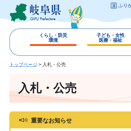
ペ
メ
ふり
ー
ニ
ジ
ュ
の
ー
先
を
くらし・防災
子ども・女性
頭
飛
環境
医療・福祉
で
ば
閉
閉
す
し
じ
じ
。
て
る
る
トップページ
>
入札・公売
本
文
へ
入札・公売
重要なお知らせ