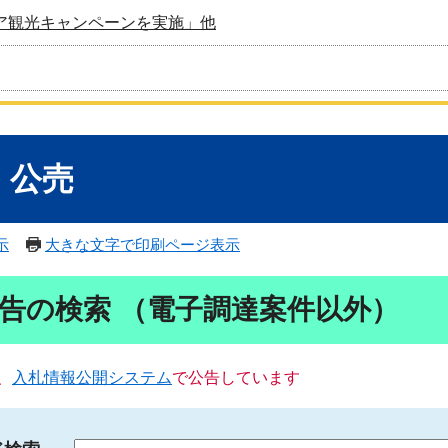
ア観光キャンペーンを実施」他
・公売
示
大きな文字で印刷ページ表示
告の検索 （電子調達案件以外）
、
入札情報公開システム
で公告しています