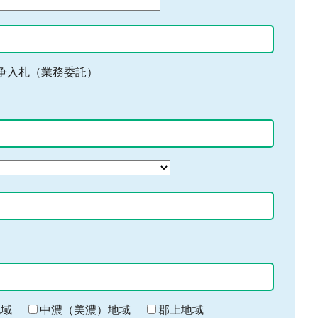
争入札（業務委託）
地域
中濃（美濃）地域
郡上地域