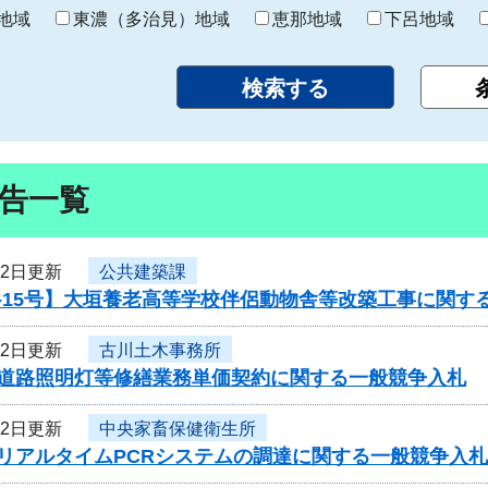
り
地域
東濃（多治見）地域
恵那地域
下呂地域
告一覧
12日更新
公共建築課
-15号】大垣養老高等学校伴侶動物舎等改築工事に関す
12日更新
古川土木事務所
度道路照明灯等修繕業務単価契約に関する一般競争入札
12日更新
中央家畜保健衛生所
度リアルタイムPCRシステムの調達に関する一般競争入