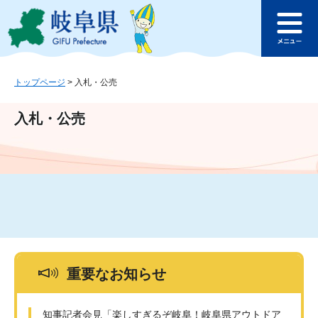
ペ
メ
このページの本文へ
ー
ニ
メ
ジ
ュ
ニ
の
ー
ュ
先
を
ー
頭
飛
トップページ
>
入札・公売
で
ば
す
し
入札・公売
。
て
本
文
へ
重要なお知らせ
知事記者会見「楽しすぎるぞ岐阜！岐阜県アウトドア