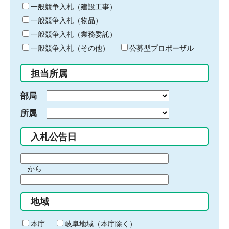
キ
一般競争入札（建設工事）
ー
一般競争入札（物品）
ワ
一般競争入札（業務委託）
ー
ド
一般競争入札（その他）
公募型プロポーザル
を
入
担当所属
力
部局
所属
入札公告日
期
から
間
期
の
間
始
地域
の
ま
終
り
わ
本庁
岐阜地域（本庁除く）