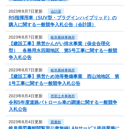
2023年8月7日更新
会計課
R5指揮用車（SUV型・プラグインハイブリッド）の
購入に関する一般競争入札公告（会計課）
2023年8月7日更新
岐阜農林事務所
【建設工事】県営かんがい排水事業（保全合理化
型） 各務用水四期地区 第5号工事に関する一般競
争入札公告
2023年8月7日更新
岐阜農林事務所
【建設工事】県営ため池等整備事業 西山池地区 第
1号工事に関する一般競争入札公告
2023年8月4日更新
恵那土木事務所
令和5年度道路パトロール車の調達に関する一般競争
入札公告
2023年8月4日更新
図書館
岐阜県図書館閲覧室公衆無線LANサービス提供業務に