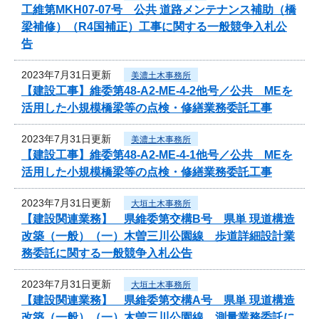
工維第MKH07-07号 公共 道路メンテナンス補助（橋
梁補修）（R4国補正）工事に関する一般競争入札公
告
2023年7月31日更新
美濃土木事務所
【建設工事】維委第48-A2-ME-4-2他号／公共 MEを
活用した小規模橋梁等の点検・修繕業務委託工事
2023年7月31日更新
美濃土木事務所
【建設工事】維委第48-A2-ME-4-1他号／公共 MEを
活用した小規模橋梁等の点検・修繕業務委託工事
2023年7月31日更新
大垣土木事務所
【建設関連業務】 県維委第交構B号 県単 現道構造
改築（一般）（一）木曽三川公園線 歩道詳細設計業
務委託に関する一般競争入札公告
2023年7月31日更新
大垣土木事務所
【建設関連業務】 県維委第交構A号 県単 現道構造
改築（一般）（一）木曽三川公園線 測量業務委託に