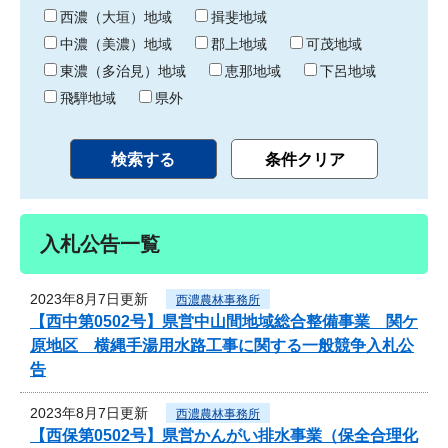
り
西濃（大垣）地域
揖斐地域
中濃（美濃）地域
郡上地域
可茂地域
東濃（多治見）地域
恵那地域
下呂地域
飛騨地域
県外
入札公告一覧
2023年8月7日更新
西濃農林事務所
【西中第0502号】県営中山間地域総合整備事業 関ケ
原地区 横縄手湯用水路工事に関する一般競争入札公
告
2023年8月7日更新
西濃農林事務所
【西保第0502号】県営かんがい排水事業（保全合理化