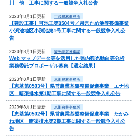
川 他 工事に関する一般競争入札公告
2023年8月1日更新
可茂農林事務所
【建設工事】可池工第0504号／県営ため池等整備事業
小渕池地区小渕池第1号工事に関する一般競争入札公
告
2023年8月1日更新
観光誘客推進課
Web マップデータ等を活用した県内観光動向等分析
業務委託プロポーザル募集【選定結果】
2023年8月1日更新
恵那農林事務所
【恵基第0503号】県営農業基盤整備促進事業 エナ地
区 暗渠排水第1期工事に関する一般競争入札公告
2023年8月1日更新
恵那農林事務所
【恵基第0502号】県営農業基盤整備促進事業 たかみ
ね地区 暗渠排水第2期工事に関する一般競争入札公
告