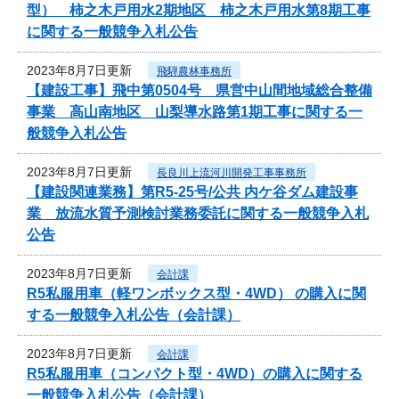
型） 柿之木戸用水2期地区 柿之木戸用水第8期工事
に関する一般競争入札公告
2023年8月7日更新
飛騨農林事務所
【建設工事】飛中第0504号 県営中山間地域総合整備
事業 高山南地区 山梨導水路第1期工事に関する一
般競争入札公告
2023年8月7日更新
長良川上流河川開発工事事務所
【建設関連業務】第R5-25号/公共 内ケ谷ダム建設事
業 放流水質予測検討業務委託に関する一般競争入札
公告
2023年8月7日更新
会計課
R5私服用車（軽ワンボックス型・4WD） の購入に関
する一般競争入札公告（会計課）
2023年8月7日更新
会計課
R5私服用車（コンパクト型・4WD）の購入に関する
一般競争入札公告（会計課）