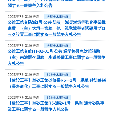
関する一般競争入札公告
2023年7月31日更新
大垣土木事務所
公維工第交防減1号 公共 防災・減災対策等強化事業推
進費 （主）大垣一宮線 他 視覚障害者誘導用ブロ
ック設置工事に関する一般競争入札公告
2023年7月31日更新
大垣土木事務所
公維工第交維HT-02-01号 公共 通学路緊急対策補助
（主）南濃関ケ原線 歩道整備工事に関する一般競争
入札公告
2023年7月31日更新
郡上土木事務所
【建設工事】単砂工第砂修長R5ー1号 県単 砂防修繕
（長寿命化）工事に関する一般競争入札公告
2023年7月31日更新
郡上土木事務所
【建設工事】単砂工第R5-通砂-1号 県単 通常砂防事
業工事に関する一般競争入札公告