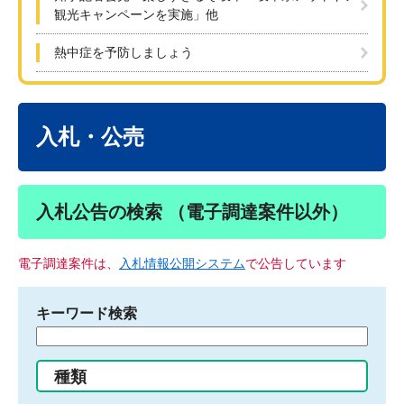
観光キャンペーンを実施」他
熱中症を予防しましょう
本
文
入札・公売
入札公告の検索 （電子調達案件以外）
電子調達案件は、
入札情報公開システム
で公告しています
キーワード検索
検
索
す
種類
る