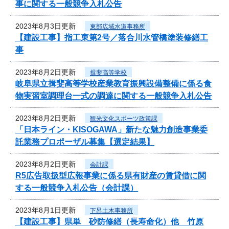
事に関する一般競争入札公告
2023年8月3日更新
東部広域水道事務所
【建設工事】指工東第2号／落合川水管橋塗装修繕工
事
2023年8月2日更新
揖斐高等学校
岐阜県立揖斐高等学校産業教育振興設備整備に係る食
物実習室調理台一式の調達に関する一般競争入札公告
2023年8月2日更新
観光文化スポーツ政策課
「日本ライン・KISOGAWA」新たな魅力創造事業委
託業務プロポーザル募集【選定結果】
2023年8月2日更新
会計課
R5広告取扱型広報事業に係る県有財産の賃貸借に関
する一般競争入札公告（会計課）
2023年8月1日更新
下呂土木事務所
【建設工事】県単 砂防修繕（長寿命化）他 竹原