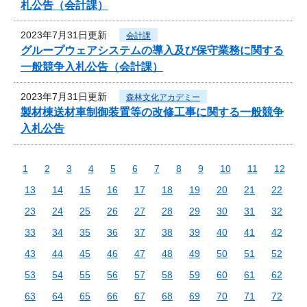
札公告（会計課）
2023年7月31日更新
会計課
グループウェアシステムの導入及び保守業務に関する
一般競争入札公告（会計課）
2023年7月31日更新
森林文化アカデミー
製材棟送材車制御装置等の改修工事に関する一般競争
入札公告
1
2
3
4
5
6
7
8
9
10
11
12
13
14
15
16
17
18
19
20
21
22
23
24
25
26
27
28
29
30
31
32
33
34
35
36
37
38
39
40
41
42
43
44
45
46
47
48
49
50
51
52
53
54
55
56
57
58
59
60
61
62
63
64
65
66
67
68
69
70
71
72