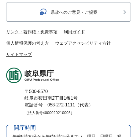
県政へのご意見・ご提案
リンク・著作権・免責事項
利用ガイド
個人情報保護の考え方
ウェブアクセシビリティ方針
サイトマップ
岐阜県庁
GIFU Prefectural Office
〒500-8570
岐阜市薮田南2丁目1番1号
電話番号 058-272-1111（代表）
（法人番号4000020210005）
開庁時間
午前8時30分から午後5時15分まで
（土曜日、日曜日、祝