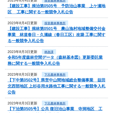
2023年8月4日更新
揖斐農林事務所
【建設工事】揖治第0505号 予防治山事業 上ケ瀬地
区 工事に関する一般競争入札公告
2023年8月4日更新
揖斐農林事務所
【建設工事】揖林第0501号 農山漁村地域整備交付金
事業 林道春日・久瀬線（春日工区）改築 工事に関す
る一般競争入札公告
2023年8月3日更新
林政課
令和5年度森林空間データ（森林基本図）更新委託業
務に関する一般競争入札公告
2023年8月3日更新
下呂農林事務所
【下中第0502号】県営中山間地域総合整備事業 益田
北西部地区 上杉谷用水路他工事に関する一般競争入札
公告
2023年8月3日更新
下呂農林事務所
【下治第0505号】公共 復旧治山事業 寺洞地区 工