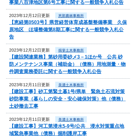
事業八百津地区第6号工事に関する一般競争入札公告
2023年12月12日更新
恵那農林事務所
【恵経第0503号】県営経営体育成基盤整備事業 久保
原地区 ほ場整備第8期工事に関する一般競争入札公
告
2023年12月12日更新
揖斐土木事務所
【建設関連業務】第砂用委砂メ3－1ほか号 公共 砂
防メンテナンス事業（補助金）（債務）用地測量・物
件調査業務委託に関する一般競争入札公告
2023年12月11日更新
美濃土木事務所
【建設工事】砂工第緊土暮1号/県単 緊急土石流対策
砂防事業（暮らしの安全・安心確保対策）他（債務）
土砂撤去工事
2023年12月11日更新
美濃土木事務所
【建設工事】河工第浸水5-9号/公共 浸水対策重点地
域緊急事業他（債務）掘削護岸工事