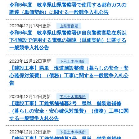
令和6年度 岐阜県山県警察署で使用する都市ガスの
調達（単価契約）に関する一般競争入札公告
2023年12月13日更新
山県警察署
令和6年度 岐阜県山県警察署伊自良警察官駐在所以
下4施設で使用する電気の調達（単価契約）に関する
一般競争入札公告
2023年12月12日更新
下呂土木事務所
【建設工事】県単 現道施設整備（暮らしの安全・安
心確保対策費）（債務）工事に関する一般競争入札公
告
2023年12月12日更新
下呂土木事務所
【建設工事】工維第舗補暮2号 県単 舗装道補修
（暮らしの安全・安心確保対策費）（債務）工事に関
する一般競争入札公告
2023年12月12日更新
下呂土木事務所
【建設工事】工維第舗補暮1号 県単 舗装道補修