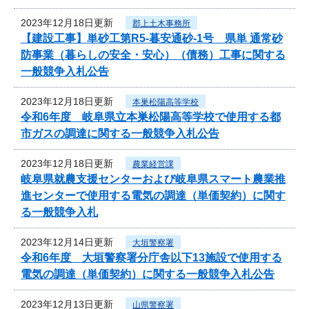
2023年12月18日更新
郡上土木事務所
【建設工事】単砂工第R5-暮安通砂-1号 県単 通常砂
防事業（暮らしの安全・安心）（債務）工事に関する
一般競争入札公告
2023年12月18日更新
本巣松陽高等学校
令和6年度 岐阜県立本巣松陽高等学校で使用する都
市ガスの調達に関する一般競争入札公告
2023年12月18日更新
農業経営課
岐阜県就農支援センターおよび岐阜県スマート農業推
進センターで使用する電気の調達（単価契約）に関す
る一般競争入札
2023年12月14日更新
大垣警察署
令和6年度 大垣警察署分庁舎以下13施設で使用する
電気の調達（単価契約）に関する一般競争入札公告
2023年12月13日更新
山県警察署