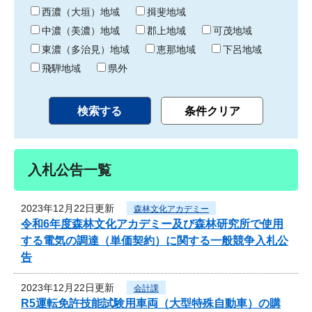
り
西濃（大垣）地域
揖斐地域
中濃（美濃）地域
郡上地域
可茂地域
東濃（多治見）地域
恵那地域
下呂地域
飛騨地域
県外
入札公告一覧
2023年12月22日更新
森林文化アカデミー
令和6年度森林文化アカデミー及び森林研究所で使用
する電気の調達（単価契約）に関する一般競争入札公
告
2023年12月22日更新
会計課
R5運転免許技能試験用車両（大型特殊自動車）の購