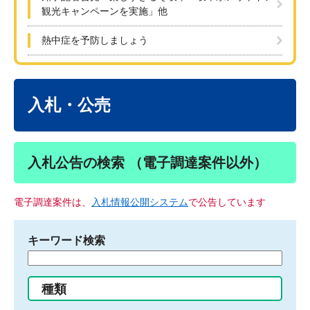
観光キャンペーンを実施」他
熱中症を予防しましょう
本
文
入札・公売
入札公告の検索 （電子調達案件以外）
電子調達案件は、
入札情報公開システム
で公告しています
キーワード検索
検
索
す
種類
る