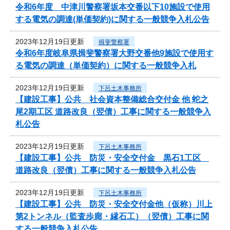
令和6年度 中津川警察署坂本交番以下10施設で使用
する電気の調達(単価契約)に関する一般競争入札公告
2023年12月19日更新
揖斐警察署
令和6年度岐阜県揖斐警察署大野交番他9施設で使用す
る電気の調達（単価契約）に関する一般競争入札
2023年12月19日更新
下呂土木事務所
【建設工事】公共 社会資本整備総合交付金 他 蛇之
尾2期工区 道路改良（翌債）工事に関する一般競争入
札公告
2023年12月19日更新
下呂土木事務所
【建設工事】公共 防災・安全交付金 黒石1工区
道路改良（翌債）工事に関する一般競争入札公告
2023年12月19日更新
下呂土木事務所
【建設工事】公共 防災・安全交付金他（仮称）川上
第2トンネル（監査歩廊・縁石工）（翌債）工事に関
する一般競争入札公告