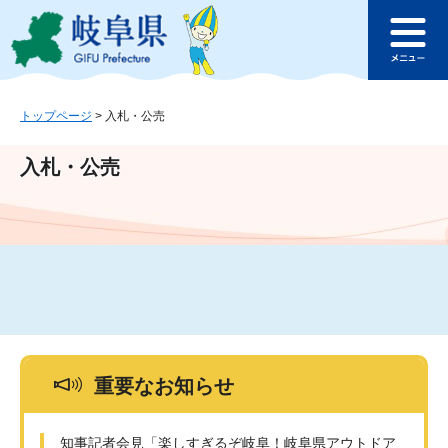
ペ
メ
このページの本文へ
ー
ニ
メ
ジ
ュ
ニ
の
ー
ュ
先
を
ー
頭
飛
トップページ
>
入札・公売
で
ば
す
し
入札・公売
。
て
本
文
へ
重要なお知らせ
知事記者会見「楽しすぎるぞ岐阜！岐阜県アウトドア