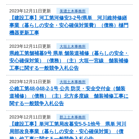
2023年12月11日更新
美濃土木事務所
【建設工事】河工第河修安3-2号/県単 河川維持修繕
事業（暮らしの安全・安心確保対策費）（債務）樋門
機器更新工事
2023年12月11日更新
大垣土木事務所
県維工第舗補暮9号 県単 舗装道補修（暮らしの安全・
安心確保対策）（債務）（主）大垣一宮線 舗装補修
工事に関する一般競争入札公告
2023年12月11日更新
大垣土木事務所
公維工第48-048-2-1号 公共 防災・安全交付金（舗装
道補修）（債務）（主）北方多度線 舗装補修工事に
関する一般競争入札公告
2023年12月11日更新
郡上土木事務所
【建設工事】単河工第局改暮安5-5-1他号 県単 河川
局部改良事業（暮らしの安全・安心確保対策）（債
務）他工事に関する一般競争入札公告