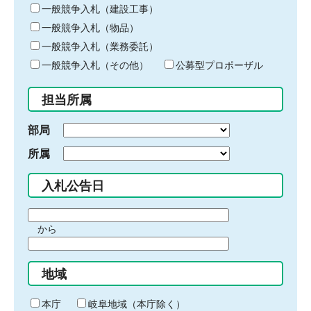
キ
一般競争入札（建設工事）
ー
一般競争入札（物品）
ワ
一般競争入札（業務委託）
ー
ド
一般競争入札（その他）
公募型プロポーザル
を
入
担当所属
力
部局
所属
入札公告日
期
から
間
期
の
間
始
地域
の
ま
終
り
わ
本庁
岐阜地域（本庁除く）