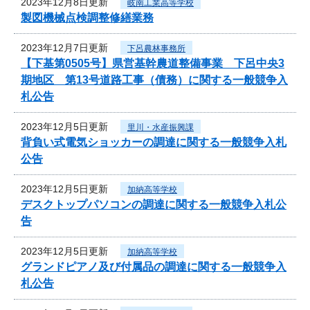
2023年12月8日更新
岐南工業高等学校
製図機械点検調整修繕業務
2023年12月7日更新
下呂農林事務所
【下基第0505号】県営基幹農道整備事業 下呂中央3
期地区 第13号道路工事（債務）に関する一般競争入
札公告
2023年12月5日更新
里川・水産振興課
背負い式電気ショッカーの調達に関する一般競争入札
公告
2023年12月5日更新
加納高等学校
デスクトップパソコンの調達に関する一般競争入札公
告
2023年12月5日更新
加納高等学校
グランドピアノ及び付属品の調達に関する一般競争入
札公告