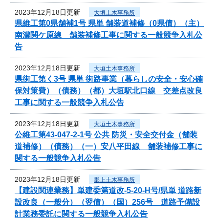
2023年12月18日更新
大垣土木事務所
県維工第0県舗補1号 県単 舗装道補修（0県債）（主）
南濃関ケ原線 舗装補修工事に関する一般競争入札公
告
2023年12月18日更新
大垣土木事務所
県街工第く3号 県単 街路事業（暮らしの安全・安心確
保対策費）（債務）（都）大垣駅北口線 交差点改良
工事に関する一般競争入札公告
2023年12月18日更新
大垣土木事務所
公維工第43-047-2-1号 公共 防災・安全交付金（舗装
道補修）（債務）（一）安八平田線 舗装補修工事に
関する一般競争入札公告
2023年12月18日更新
郡上土木事務所
【建設関連業務】単建委第道改-5-20-H号/県単 道路新
設改良（一般分）（翌債）（国）256号 道路予備設
計業務委託に関する一般競争入札公告