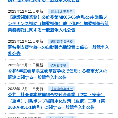
2023年12月11日更新
郡上土木事務所
【建設関連業務】公維委第MK05-06他号/公共 道路メ
ンテナンス補助（橋梁補修）他（債務）橋梁補修設計
業務委託に関する一般競争入札公告
2023年12月11日更新
関特別支援学校
関特別支援学校への自動販売機設置に係る一般競争入
札公告
2023年12月11日更新
岐阜盲学校
令和6年度岐阜県立岐阜盲学校で使用する都市ガスの
調達に関する一般競争入札公告
2023年12月11日更新
流域浄水事務所
公共 社会資本整備総合交付金事業（防災・安全）
（重点）川島ポンプ場耐水化対策（翌債）工事（第
203-A-051-1他号）に関する一般競争入札公告