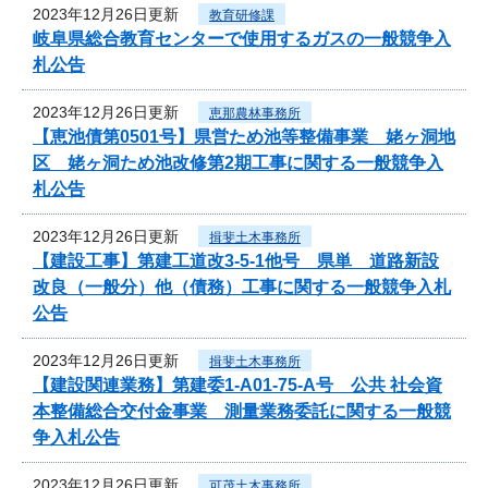
2023年12月26日更新
教育研修課
岐阜県総合教育センターで使用するガスの一般競争入
札公告
2023年12月26日更新
恵那農林事務所
【恵池債第0501号】県営ため池等整備事業 姥ヶ洞地
区 姥ヶ洞ため池改修第2期工事に関する一般競争入
札公告
2023年12月26日更新
揖斐土木事務所
【建設工事】第建工道改3-5-1他号 県単 道路新設
改良（一般分）他（債務）工事に関する一般競争入札
公告
2023年12月26日更新
揖斐土木事務所
【建設関連業務】第建委1-A01-75-A号 公共 社会資
本整備総合交付金事業 測量業務委託に関する一般競
争入札公告
2023年12月26日更新
可茂土木事務所