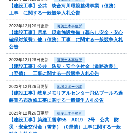
【建設工事】公共 統合河川環境整備事業（債務）
工事 に関する一般競争入札公告
2023年12月26日更新
可茂土木事務所
【建設工事】県単 現道施設整備（暮らし安全・安心
確保対策費）他（債務）工事 に関する一般競争入札
公告
2023年12月26日更新
可茂土木事務所
【建設工事】公共 防災・安全交付金（道路改良）
（翌債） 工事に関する一般競争入札公告
2023年12月26日更新
地域スポーツ課
【建設工事】岐阜メモリアルセンター飛込プールろ過
装置ろ布改修工事に関する一般競争入札公告
2023年12月26日更新
揖斐土木事務所
【建設工事】第維工雪寒55－A019－2号 公共 防
災・安全交付金（雪寒）（0県債）工事に関する一般