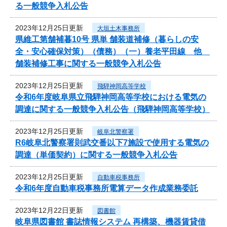
る一般競争入札公告
2023年12月25日更新
大垣土木事務所
県維工第舗補暮10号 県単 舗装道補修（暮らしの安
全・安心確保対策）（債務）（一）養老平田線 他
舗装補修工事に関する一般競争入札公告
2023年12月25日更新
飛騨神岡高等学校
令和6年度岐阜県立飛騨神岡高等学校における電気の
調達に関する一般競争入札公告（飛騨神岡高等学校）
2023年12月25日更新
岐阜北警察署
R6岐阜北警察署則武交番以下7施設で使用する電気の
調達（単価契約）に関する一般競争入札公告
2023年12月25日更新
自動車税事務所
令和6年度自動車税事務所電算データ作成業務委託
2023年12月22日更新
図書館
岐阜県図書館 書誌情報システム 再構築、機器賃貸借