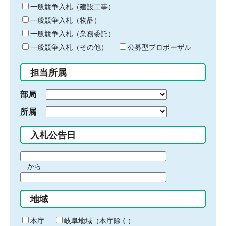
キ
一般競争入札（建設工事）
ー
一般競争入札（物品）
ワ
一般競争入札（業務委託）
ー
ド
一般競争入札（その他）
公募型プロポーザル
を
入
担当所属
力
部局
所属
入札公告日
期
から
間
期
の
間
始
地域
の
ま
終
り
わ
本庁
岐阜地域（本庁除く）