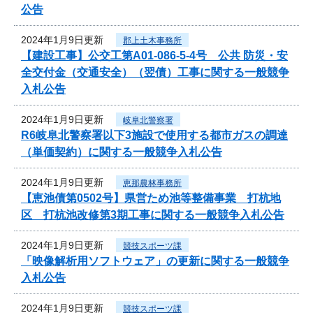
公告
2024年1月9日更新
郡上土木事務所
【建設工事】公交工第A01-086-5-4号 公共 防災・安
全交付金（交通安全）（翌債）工事に関する一般競争
入札公告
2024年1月9日更新
岐阜北警察署
R6岐阜北警察署以下3施設で使用する都市ガスの調達
（単価契約）に関する一般競争入札公告
2024年1月9日更新
恵那農林事務所
【恵池債第0502号】県営ため池等整備事業 打杭地
区 打杭池改修第3期工事に関する一般競争入札公告
2024年1月9日更新
競技スポーツ課
「映像解析用ソフトウェア」の更新に関する一般競争
入札公告
2024年1月9日更新
競技スポーツ課