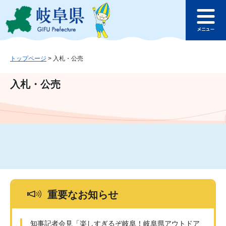
ペ
メ
このページの本文へ
ー
ニ
メ
ジ
ュ
ニ
の
ー
ュ
先
を
ー
頭
飛
トップページ
>
入札・公売
で
ば
す
し
入札・公売
。
て
本
文
へ
重要なお知らせ
知事記者会見「楽しすぎるぞ岐阜！岐阜県アウトドア