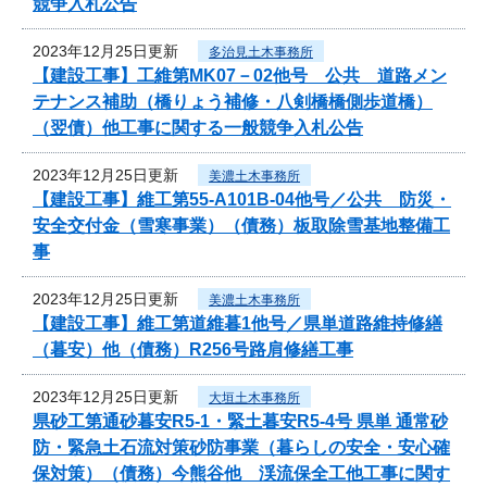
競争入札公告
2023年12月25日更新
多治見土木事務所
【建設工事】工維第MK07－02他号 公共 道路メン
テナンス補助（橋りょう補修・八剣橋橋側歩道橋）
（翌債）他工事に関する一般競争入札公告
2023年12月25日更新
美濃土木事務所
【建設工事】維工第55-A101B-04他号／公共 防災・
安全交付金（雪寒事業）（債務）板取除雪基地整備工
事
2023年12月25日更新
美濃土木事務所
【建設工事】維工第道維暮1他号／県単道路維持修繕
（暮安）他（債務）R256号路肩修繕工事
2023年12月25日更新
大垣土木事務所
県砂工第通砂暮安R5-1・緊土暮安R5-4号 県単 通常砂
防・緊急土石流対策砂防事業（暮らしの安全・安心確
保対策）（債務）今熊谷他 渓流保全工他工事に関す