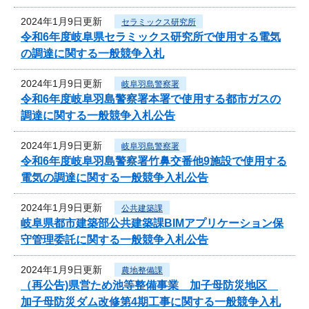
2024年1月9日更新
セラミックス研究所
令和6年度岐阜県セラミックス研究所で使用する電気
の調達に関する一般競争入札
2024年1月9日更新
岐阜羽島警察署
令和6年度岐阜羽島警察署本署で使用する都市ガスの
調達に関する一般競争入札公告
2024年1月9日更新
岐阜羽島警察署
令和6年度岐阜羽島警察署竹鼻交番他9施設で使用する
電気の調達に関する一般競争入札公告
2024年1月9日更新
公共建築課
岐阜県都市建築部公共建築課BIMアプリケーション保
守管理委託に関する一般競争入札公告
2024年1月9日更新
農地整備課
（再公告)県営ため池等整備事業 加子母防災地区
加子母防災ダム改修第4期工事に関する一般競争入札