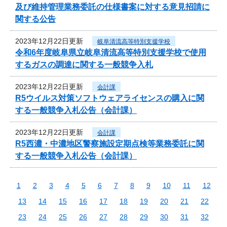
及び維持管理業務委託の仕様書案に対する意見招請に
関する公告
2023年12月22日更新
岐阜清流高等特別支援学校
令和6年度岐阜県立岐阜清流高等特別支援学校で使用
するガスの調達に関する一般競争入札
2023年12月22日更新
会計課
R5ウイルス対策ソフトウェアライセンスの購入に関
する一般競争入札公告（会計課）
2023年12月22日更新
会計課
R5西濃・中濃地区警察施設定期点検等業務委託に関
する一般競争入札公告（会計課）
1
2
3
4
5
6
7
8
9
10
11
12
13
14
15
16
17
18
19
20
21
22
23
24
25
26
27
28
29
30
31
32