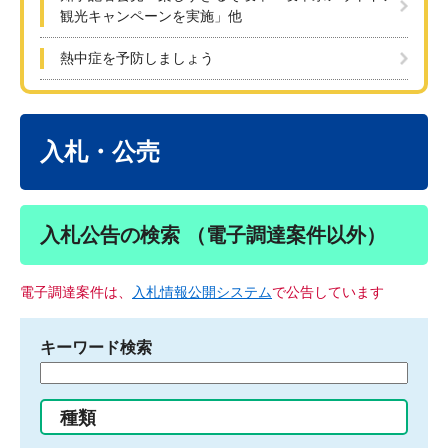
観光キャンペーンを実施」他
熱中症を予防しましょう
本
文
入札・公売
入札公告の検索 （電子調達案件以外）
電子調達案件は、
入札情報公開システム
で公告しています
キーワード検索
検
索
す
種類
る