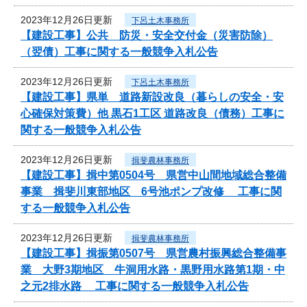
2023年12月26日更新
下呂土木事務所
【建設工事】公共 防災・安全交付金（災害防除）
（翌債）工事に関する一般競争入札公告
2023年12月26日更新
下呂土木事務所
【建設工事】県単 道路新設改良（暮らしの安全・安
心確保対策費）他 黒石1工区 道路改良（債務）工事に
関する一般競争入札公告
2023年12月26日更新
揖斐農林事務所
【建設工事】揖中第0504号 県営中山間地域総合整備
事業 揖斐川東部地区 6号池ポンプ改修 工事に関
する一般競争入札公告
2023年12月26日更新
揖斐農林事務所
【建設工事】揖振第0507号 県営農村振興総合整備事
業 大野3期地区 牛洞用水路・黒野用水路第1期・中
之元2排水路 工事に関する一般競争入札公告