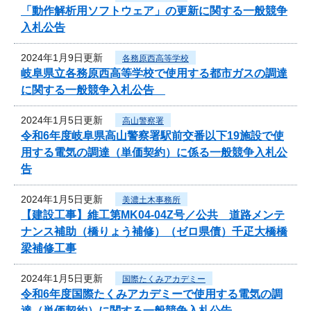
「動作解析用ソフトウェア」の更新に関する一般競争
入札公告
2024年1月9日更新
各務原西高等学校
岐阜県立各務原西高等学校で使用する都市ガスの調達
に関する一般競争入札公告
2024年1月5日更新
高山警察署
令和6年度岐阜県高山警察署駅前交番以下19施設で使
用する電気の調達（単価契約）に係る一般競争入札公
告
2024年1月5日更新
美濃土木事務所
【建設工事】維工第MK04-04Z号／公共 道路メンテ
ナンス補助（橋りょう補修）（ゼロ県債）千疋大橋橋
梁補修工事
2024年1月5日更新
国際たくみアカデミー
令和6年度国際たくみアカデミーで使用する電気の調
達（単価契約）に関する一般競争入札公告