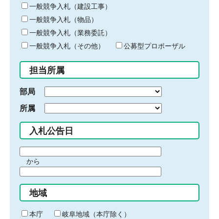
キ
一般競争入札（建設工事）
ー
一般競争入札（物品）
ワ
一般競争入札（業務委託）
ー
ド
一般競争入札（その他）
公募型プロポーザル
を
入
担当所属
力
部局
所属
入札公告日
期
から
間
期
の
間
始
地域
の
ま
終
り
わ
本庁
岐阜地域（本庁除く）