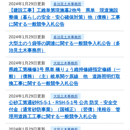
2024年1月29日更新
多治見土木事務所
【建設工事】工維単第現施暮2他号 県単 現道施設
整備（暮らしの安全・安心確保対策）他（債務）工事
に関する一般競争入札公告
2024年1月29日更新
多治見土木事務所
大型土のう袋等の調達に関する一般競争入札公告（多
治見土木事務所）
2024年1月29日更新
大垣土木事務所
県維工第橋修3号 県単 橋りょう維持修繕指定修繕（一
般）（債務）（主）岐阜関ケ原線 他 道路照明灯取
換工事に関する一般競争入札公告
2024年1月29日更新
大垣土木事務所
公砂工第通砂R5-5-1・R5H-5-1号 公共 防災・安全交
付金（通常砂防事業）（国補正）（翌債）滝根谷 管
理用道路工工事に関する一般競争入札公告
2024年1月29日更新
大垣土木事務所