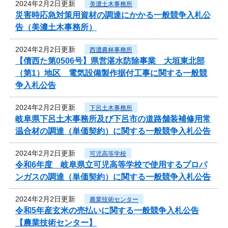
2024年2月2日更新
美濃土木事務所
災害時応急対策用資材の調達にかかる一般競争入札公
告（美濃土木事務所）
2024年2月2日更新
西濃農林事務所
【債西た第0506号】県営湛水防除事業 大垣東北部
（第1）地区 電気設備製作据付工事に関する一般競
争入札公告
2024年2月2日更新
下呂土木事務所
岐阜県下呂土木事務所及び下呂市の道路舗装補修用常
温合材の調達（単価契約）に関する一般競争入札公告
2024年2月2日更新
可児高等学校
令和6年度 岐阜県立可児高等学校で使用するプロパ
ンガスの調達（単価契約）に関する一般競争入札公告
2024年2月2日更新
農業技術センター
令和5年産玄米の売払いに関する一般競争入札公告
【農業技術センター】