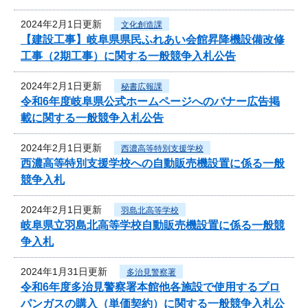
2024年2月1日更新
文化創造課
【建設工事】岐阜県県民ふれあい会館昇降機設備改修
工事（2期工事）に関する一般競争入札公告
2024年2月1日更新
秘書広報課
令和6年度岐阜県公式ホームページへのバナー広告掲
載に関する一般競争入札公告
2024年2月1日更新
西濃高等特別支援学校
西濃高等特別支援学校への自動販売機設置に係る一般
競争入札
2024年2月1日更新
羽島北高等学校
岐阜県立羽島北高等学校自動販売機設置に係る一般競
争入札
2024年1月31日更新
多治見警察署
令和6年度多治見警察署本館他各施設で使用するプロ
パンガスの購入（単価契約）に関する一般競争入札公