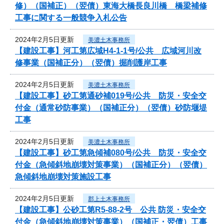
修）（国補正）（翌債）東海大橋長良川橋 橋梁補修
工事に関する一般競争入札公告
2024年2月5日更新
美濃土木事務所
【建設工事】河工第広域H4-1-1号/公共 広域河川改
修事業（国補正分）（翌債）掘削護岸工事
2024年2月5日更新
美濃土木事務所
【建設工事】砂工第通砂補019号/公共 防災・安全交
付金（通常砂防事業）（国補正分）（翌債）砂防堰堤
工事
2024年2月5日更新
美濃土木事務所
【建設工事】砂工第急傾補080号/公共 防災・安全交
付金（急傾斜地崩壊対策事業）（国補正分）（翌債）
急傾斜地崩壊対策施設工事
2024年2月5日更新
郡上土木事務所
【建設工事】公砂工第R5-88-2号 公共 防災・安全交
付金（急傾斜地崩壊対策事業）（国補正・翌債）工事