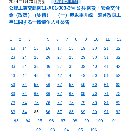
2024年1月29日更新
大垣土木事務所
公建工第交建防11-A01-003-3号 公共 防災・安全交付
金（改築）（翌債） （一）赤坂垂井線 道路改良工
事に関する一般競争入札公告
1
2
3
4
5
6
7
8
9
10
11
12
13
14
15
16
17
18
19
20
21
22
23
24
25
26
27
28
29
30
31
32
33
34
35
36
37
38
39
40
41
42
43
44
45
46
47
48
49
50
51
52
53
54
55
56
57
58
59
60
61
62
63
64
65
66
67
68
69
70
71
72
73
74
75
76
77
78
79
80
81
82
83
84
85
86
87
88
89
90
91
92
93
94
95
96
97
98
99
100
101
102
103
104
105
106