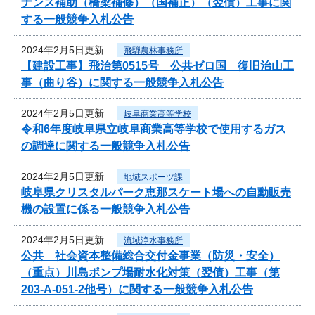
ナンス補助（橋梁補修）（国補正）（翌債）工事に関
する一般競争入札公告
2024年2月5日更新
飛騨農林事務所
【建設工事】飛治第0515号 公共ゼロ国 復旧治山工
事（曲り谷）に関する一般競争入札公告
2024年2月5日更新
岐阜商業高等学校
令和6年度岐阜県立岐阜商業高等学校で使用するガス
の調達に関する一般競争入札公告
2024年2月5日更新
地域スポーツ課
岐阜県クリスタルパーク恵那スケート場への自動販売
機の設置に係る一般競争入札公告
2024年2月5日更新
流域浄水事務所
公共 社会資本整備総合交付金事業（防災・安全）
（重点）川島ポンプ場耐水化対策（翌債）工事（第
203-A-051-2他号）に関する一般競争入札公告