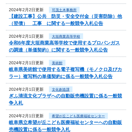
2024年2月2日更新
可茂土木事務所
【建設工事】公共 防災・安全交付金（災害防除）他
（翌債） 工事 に関する一般競争入札公告
2024年2月1日更新
大垣商業高等学校
令和6年度大垣商業高等学校で使用するプロパンガス
の調達（単価契約）に関する一般競争入札公告
2024年2月1日更新
美術館
岐阜県美術館で使用する電子複写機（モノクロ及びカ
ラー）複写料の単価契約に係る一般競争入札公告
2024年2月1日更新
文化創造課
ぎふ清流文化プラザへの自動販売機設置に係る一般競
争入札
2024年2月1日更新
希望が丘こども医療福祉センター
岐阜県立希望が丘こども医療福祉センターへの自動販
売機設置に係る一般競争入札