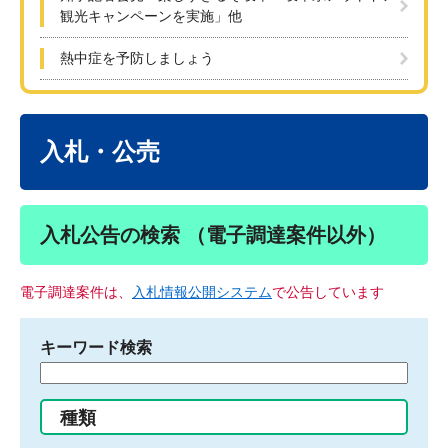
観光キャンペーンを実施」他
熱中症を予防しましょう
本
文
入札・公売
入札公告の検索 （電子調達案件以外）
電子調達案件は、
入札情報公開システム
で公告しています
キーワード検索
検
索
す
種類
る