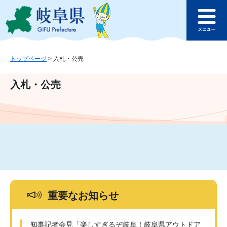
ペ
メ
このページの本文へ
ー
ニ
メ
ジ
ュ
ニ
の
ー
ュ
先
を
ー
頭
飛
トップページ
>
入札・公売
で
ば
す
し
入札・公売
。
て
本
文
へ
重要なお知らせ
知事記者会見「楽しすぎるぞ岐阜！岐阜県アウトドア