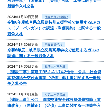
対策事業）（国補正）（翌債）和田 工事に関する一
般競争入札公告
2024年1月30日更新
羽島特別支援学校
令和6年度岐阜県立羽島特別支援学校で使用するLPガ
ス（プロパンガス）の調達（単価契約）に関する一般
競争入札
2024年1月30日更新
羽島高等学校
令和6年度 岐阜県立羽島高等学校で使用するガスの
調達に関する一般競争入札
2024年1月30日更新
揖斐土木事務所
【建設工事】第建工R5-1-A1-74-2他号 公共 社会資
本整備総合交付金事業（翌債）他工事に関する一般競
争入札公告
2024年1月30日更新
可茂土木事務所
【建設工事】公共 道路交通安全施設整備費補助（道
路改良）（国補正）（翌債）工事に関する一般競争入