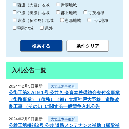
り
西濃（大垣）地域
揖斐地域
中濃（美濃）地域
郡上地域
可茂地域
東濃（多治見）地域
恵那地域
下呂地域
飛騨地域
県外
入札公告一覧
2024年2月5日更新
大垣土木事務所
公街工第3-A19-1号 公共 社会資本整備総合交付金事業
（街路事業）（債務）（都）大垣神戸大野線 道路改
良工事 （その1）に関する一般競争入札公告
2024年2月5日更新
大垣土木事務所
公維工第橋補3号 公共 道路メンテナンス補助（橋梁補