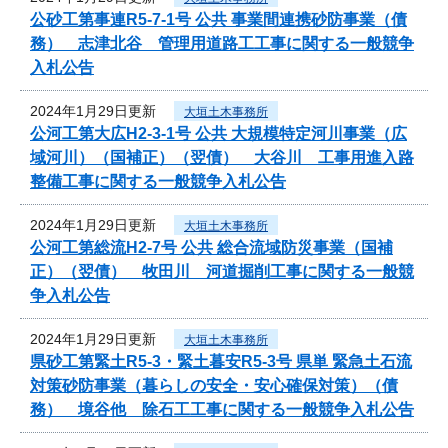
公砂工第事連R5-7-1号 公共 事業間連携砂防事業（債
務） 志津北谷 管理用道路工工事に関する一般競争
入札公告
2024年1月29日更新
大垣土木事務所
公河工第大広H2-3-1号 公共 大規模特定河川事業（広
域河川）（国補正）（翌債） 大谷川 工事用進入路
整備工事に関する一般競争入札公告
2024年1月29日更新
大垣土木事務所
公河工第総流H2-7号 公共 総合流域防災事業（国補
正）（翌債） 牧田川 河道掘削工事に関する一般競
争入札公告
2024年1月29日更新
大垣土木事務所
県砂工第緊土R5-3・緊土暮安R5-3号 県単 緊急土石流
対策砂防事業（暮らしの安全・安心確保対策）（債
務） 境谷他 除石工工事に関する一般競争入札公告