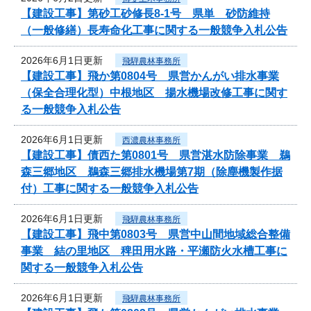
【建設工事】第砂工砂修長8-1号 県単 砂防維持
（一般修繕）長寿命化工事に関する一般競争入札公告
2026年6月1日更新
飛騨農林事務所
【建設工事】飛か第0804号 県営かんがい排水事業
（保全合理化型）中根地区 揚水機場改修工事に関す
る一般競争入札公告
2026年6月1日更新
西濃農林事務所
【建設工事】債西た第0801号 県営湛水防除事業 鵜
森三郷地区 鵜森三郷排水機場第7期（除塵機製作据
付）工事に関する一般競争入札公告
2026年6月1日更新
飛騨農林事務所
【建設工事】飛中第0803号 県営中山間地域総合整備
事業 結の里地区 稗田用水路・平瀬防火水槽工事に
関する一般競争入札公告
2026年6月1日更新
飛騨農林事務所