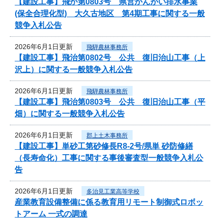
【建設工事】飛か第0803号 県営かんがい排水事業
(保全合理化型) 大久古地区 第4期工事に関する一般
競争入札公告
2026年6月1日更新
飛騨農林事務所
【建設工事】飛治第0802号 公共 復旧治山工事（上
沢上）に関する一般競争入札公告
2026年6月1日更新
飛騨農林事務所
【建設工事】飛治第0803号 公共 復旧治山工事（平
畑）に関する一般競争入札公告
2026年6月1日更新
郡上土木事務所
【建設工事】単砂工第砂修長R8-2号/県単 砂防修繕
（長寿命化）工事に関する事後審査型一般競争入札公
告
2026年6月1日更新
多治見工業高等学校
産業教育設備整備に係る教育用リモート制御式ロボッ
トアーム 一式の調達