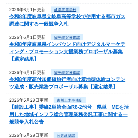
2026年6月1日更新
岐阜高等学校
令和8年度岐阜県立岐阜高等学校で使用する都市ガス
調達に関する一般競争入札
2026年6月1日更新
観光誘客推進課
令和8年度岐阜県インバウンド向けデジタルマーケテ
ィング・プロモーション支援業務プロポーザル募集
【選定結果】
2026年6月1日更新
観光誘客推進課
令和8年度高付加価値旅行者向け着地型体験コンテン
ツ造成・販売業務プロポーザル募集【選定結果】
2026年5月29日更新
古川土木事務所
【建設工事】委維2単第全面R8-2他号 県単 MEを活
用した地域インフラ総合管理業務委託工事に関する一
般競争入札公告
2026年5月29日更新
公共建築課