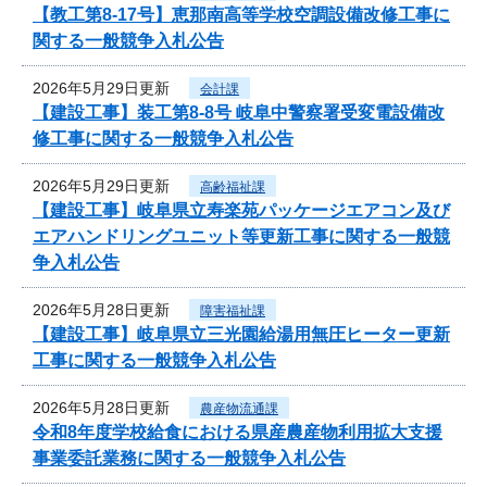
【教工第8-17号】恵那南高等学校空調設備改修工事に
関する一般競争入札公告
2026年5月29日更新
会計課
【建設工事】装工第8-8号 岐阜中警察署受変電設備改
修工事に関する一般競争入札公告
2026年5月29日更新
高齢福祉課
【建設工事】岐阜県立寿楽苑パッケージエアコン及び
エアハンドリングユニット等更新工事に関する一般競
争入札公告
2026年5月28日更新
障害福祉課
【建設工事】岐阜県立三光園給湯用無圧ヒーター更新
工事に関する一般競争入札公告
2026年5月28日更新
農産物流通課
令和8年度学校給食における県産農産物利用拡大支援
事業委託業務に関する一般競争入札公告