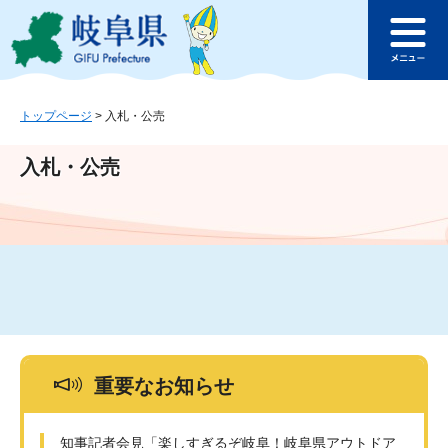
ペ
メ
このページの本文へ
ー
ニ
メ
ジ
ュ
ニ
の
ー
ュ
先
を
ー
頭
飛
トップページ
>
入札・公売
で
ば
す
し
入札・公売
。
て
本
文
へ
重要なお知らせ
知事記者会見「楽しすぎるぞ岐阜！岐阜県アウトドア