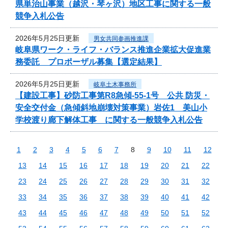
県単治山事業（越沢・琴ヶ沢）地区工事に関する一般
競争入札公告
2026年5月25日更新
男女共同参画推進課
岐阜県ワーク・ライフ・バランス推進企業拡大促進業
務委託 プロポーザル募集【選定結果】
2026年5月25日更新
岐阜土木事務所
【建設工事】砂防工事第R8急傾-55-1号 公共 防災・
安全交付金（急傾斜地崩壊対策事業）岩佐1 美山小
学校渡り廊下解体工事 に関する一般競争入札公告
1
2
3
4
5
6
7
8
9
10
11
12
13
14
15
16
17
18
19
20
21
22
23
24
25
26
27
28
29
30
31
32
33
34
35
36
37
38
39
40
41
42
43
44
45
46
47
48
49
50
51
52