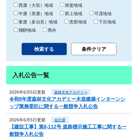
り
西濃（大垣）地域
揖斐地域
中濃（美濃）地域
郡上地域
可茂地域
東濃（多治見）地域
恵那地域
下呂地域
飛騨地域
県外
入札公告一覧
2026年6月5日更新
森林文化アカデミー
令和8年度森林文化アカデミー木造建築インターンシ
ップ業務委託に関する一般競争入札公告
2026年6月5日更新
会計課
【建設工事】第8-112号 道路標示施工工事に関する一
般競争入札公告