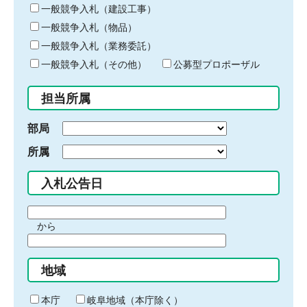
キ
一般競争入札（建設工事）
ー
一般競争入札（物品）
ワ
一般競争入札（業務委託）
ー
ド
一般競争入札（その他）
公募型プロポーザル
を
入
担当所属
力
部局
所属
入札公告日
期
から
間
期
の
間
始
地域
の
ま
終
り
わ
本庁
岐阜地域（本庁除く）