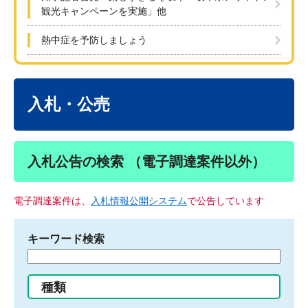
観光キャンペーンを実施」他
熱中症を予防しましょう
本
文
入札・公売
入札公告の検索 （電子調達案件以外）
電子調達案件は、
入札情報公開システム
で公告しています
キーワード検索
検
索
す
種類
る