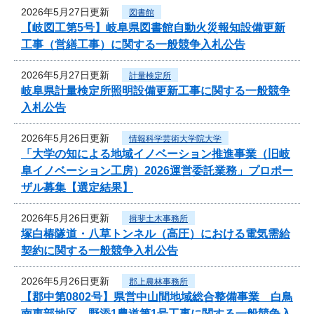
2026年5月27日更新
図書館
【岐図工第5号】岐阜県図書館自動火災報知設備更新
工事（営繕工事）に関する一般競争入札公告
2026年5月27日更新
計量検定所
岐阜県計量検定所照明設備更新工事に関する一般競争
入札公告
2026年5月26日更新
情報科学芸術大学院大学
「大学の知による地域イノベーション推進事業（旧岐
阜イノベーション工房）2026運営委託業務」プロポー
ザル募集【選定結果】
2026年5月26日更新
揖斐土木事務所
塚白椿隧道・八草トンネル（高圧）における電気需給
契約に関する一般競争入札公告
2026年5月26日更新
郡上農林事務所
【郡中第0802号】県営中山間地域総合整備事業 白鳥
南東部地区 野添1農道第1号工事に関する一般競争入