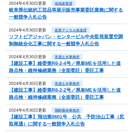
2024年4月30日更新
地域産業課
岐阜県伝統的工芸品等展示販売事業委託業務に関する
一般競争入札公告
2024年4月30日更新
産業デジタル推進課
ソフトピアジャパン・センタービル中央監視装置空調
制御統合化工事に関する一般競争入札公告
2024年4月30日更新
美濃土木事務所
【建設工事】維委第R6-2-4号／県単MEを活用した道
路点検・維持修繕業務（全面委託）委託工事
2024年4月30日更新
美濃土木事務所
【建設工事】維委第R6-2-2号／県単MEを活用した道
路点検・維持修繕業務（全面委託）委託工事
2024年4月30日更新
飛騨農林事務所
【建設工事】飛治第0601号 公共 予防治山工事（尻
取尾通）に関する一般競争入札公告