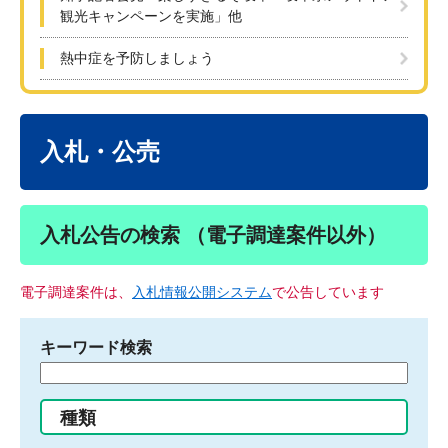
観光キャンペーンを実施」他
熱中症を予防しましょう
本
文
入札・公売
入札公告の検索 （電子調達案件以外）
電子調達案件は、
入札情報公開システム
で公告しています
キーワード検索
検
索
す
種類
る