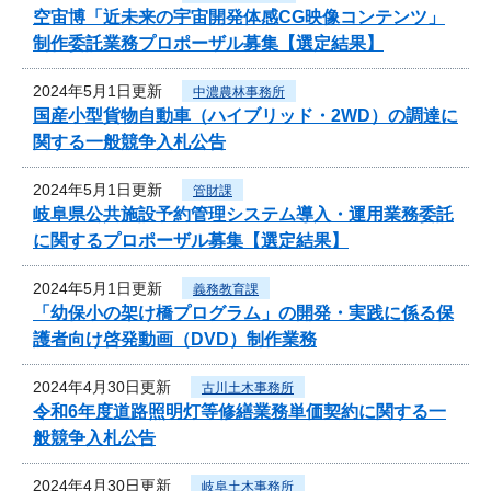
空宙博「近未来の宇宙開発体感CG映像コンテンツ」
制作委託業務プロポーザル募集【選定結果】
2024年5月1日更新
中濃農林事務所
国産小型貨物自動車（ハイブリッド・2WD）の調達に
関する一般競争入札公告
2024年5月1日更新
管財課
岐阜県公共施設予約管理システム導入・運用業務委託
に関するプロポーザル募集【選定結果】
2024年5月1日更新
義務教育課
「幼保小の架け橋プログラム」の開発・実践に係る保
護者向け啓発動画（DVD）制作業務
2024年4月30日更新
古川土木事務所
令和6年度道路照明灯等修繕業務単価契約に関する一
般競争入札公告
2024年4月30日更新
岐阜土木事務所