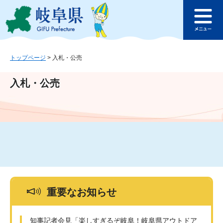
ペ
メ
このページの本文へ
ー
ニ
メ
ジ
ュ
ニ
の
ー
ュ
先
を
ー
頭
飛
トップページ
>
入札・公売
で
ば
す
し
入札・公売
。
て
本
文
へ
重要なお知らせ
知事記者会見「楽しすぎるぞ岐阜！岐阜県アウトドア