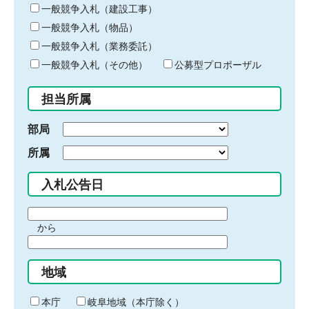
キ
一般競争入札（建設工事）
ー
一般競争入札（物品）
ワ
一般競争入札（業務委託）
ー
ド
一般競争入札（その他）
公募型プロポーザル
を
入
担当所属
力
部局
所属
入札公告日
期
から
間
期
の
間
始
地域
の
ま
終
り
わ
本庁
岐阜地域（本庁除く）