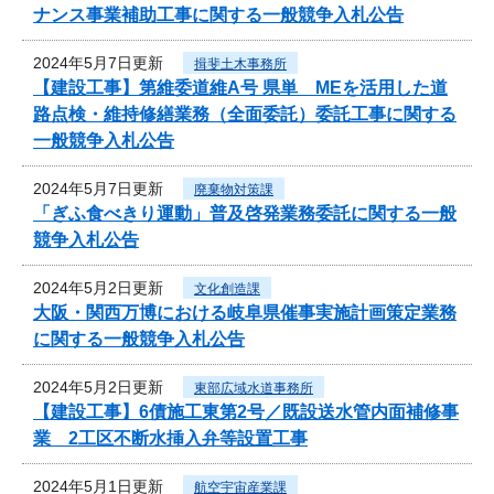
ナンス事業補助工事に関する一般競争入札公告
2024年5月7日更新
揖斐土木事務所
【建設工事】第維委道維A号 県単 MEを活用した道
路点検・維持修繕業務（全面委託）委託工事に関する
一般競争入札公告
2024年5月7日更新
廃棄物対策課
「ぎふ食べきり運動」普及啓発業務委託に関する一般
競争入札公告
2024年5月2日更新
文化創造課
大阪・関西万博における岐阜県催事実施計画策定業務
に関する一般競争入札公告
2024年5月2日更新
東部広域水道事務所
【建設工事】6債施工東第2号／既設送水管内面補修事
業 2工区不断水挿入弁等設置工事
2024年5月1日更新
航空宇宙産業課