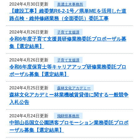
2024年4月30日更新
美濃土木事務所
【建設工事】維委第R6-2-1号／県単MEを活用した道
路点検・維持修繕業務（全面委託）委託工事
2024年4月26日更新
子育て支援課
令和6年度子育て支援員研修業務委託プロポーザル募
集【選定結果】
2024年4月26日更新
子育て支援課
令和6年度保育士等キャリアアップ研修業務委託プロ
ポーザル募集【選定結果】
2024年4月25日更新
森林文化アカデミー
森林文化アカデミー林業機械賃貸借に関する一般競争
入札公告
2024年4月24日更新
飛騨県事務所
中部山岳国立公園誘客プロモーション業務委託プロポ
ーザル募集【選定結果】