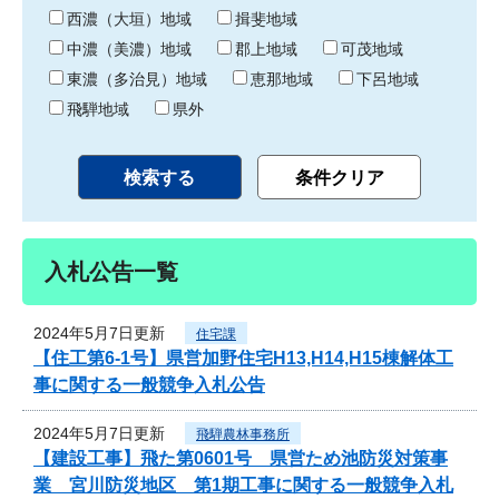
り
西濃（大垣）地域
揖斐地域
中濃（美濃）地域
郡上地域
可茂地域
東濃（多治見）地域
恵那地域
下呂地域
飛騨地域
県外
入札公告一覧
2024年5月7日更新
住宅課
【住工第6-1号】県営加野住宅H13,H14,H15棟解体工
事に関する一般競争入札公告
2024年5月7日更新
飛騨農林事務所
【建設工事】飛た第0601号 県営ため池防災対策事
業 宮川防災地区 第1期工事に関する一般競争入札