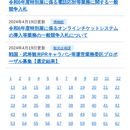
令和6年度特別展に係る電話応対等業務に関する一般
競争入札
2024年4月19日更新
博物館
令和6年度特別展に係るオンラインチケットシステム
の導入等業務の一般競争入札について
2024年4月19日更新
観光企画課
戦国・武将観光PRキャラバン等運営業務委託プロポ
ーザル募集【選定結果】
1
2
3
4
5
6
7
8
9
10
11
12
13
14
15
16
17
18
19
20
21
22
23
24
25
26
27
28
29
30
31
32
33
34
35
36
37
38
39
40
41
42
43
44
45
46
47
48
49
50
51
52
53
54
55
56
57
58
59
60
61
62