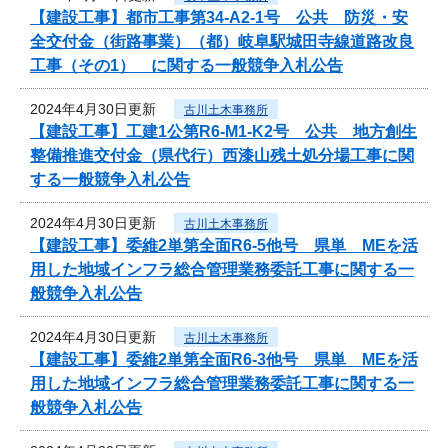
【建設工事】都市工事第34-A2-1号 公共 防災・安
全交付金（街路事業）（都）岐阜駅城田寺線道路改良
工事（その1） に関する一般競争入札公告
2024年4月30日更新
古川土木事務所
【建設工事】工建1公第R6-M1-K2号 公共 地方創生
整備推進交付金（県代行）西漆山残土処分場工事に関
する一般競争入札公告
2024年4月30日更新
古川土木事務所
【建設工事】委維2単第全面R6-5他号 県単 MEを活
用した地域インフラ総合管理業務委託工事に関する一
般競争入札公告
2024年4月30日更新
古川土木事務所
【建設工事】委維2単第全面R6-3他号 県単 MEを活
用した地域インフラ総合管理業務委託工事に関する一
般競争入札公告