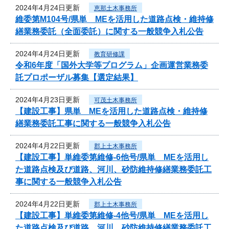
2024年4月24日更新
恵那土木事務所
維委第M104号/県単 MEを活用した道路点検・維持修
繕業務委託（全面委託）に関する一般競争入札公告
2024年4月24日更新
教育研修課
令和6年度「国外大学等プログラム」企画運営業務委
託プロポーザル募集【選定結果】
2024年4月23日更新
可茂土木事務所
【建設工事】県単 MEを活用した道路点検・維持修
繕業務委託工事に関する一般競争入札公告
2024年4月22日更新
郡上土木事務所
【建設工事】単維委第維修‐6他号/県単 MEを活用し
た道路点検及び道路、河川、砂防維持修繕業務委託工
事に関する一般競争入札公告
2024年4月22日更新
郡上土木事務所
【建設工事】単維委第維修‐4他号/県単 MEを活用し
た道路点検及び道路、河川、砂防維持修繕業務委託工