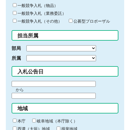
ー
一般競争入札（物品）
ワ
一般競争入札（業務委託）
ー
ド
一般競争入札（その他）
公募型プロポーザル
を
入
担当所属
力
部局
所属
入札公告日
期
から
間
期
の
間
始
地域
の
ま
終
り
わ
本庁
岐阜地域（本庁除く）
り
西濃（大垣）地域
揖斐地域