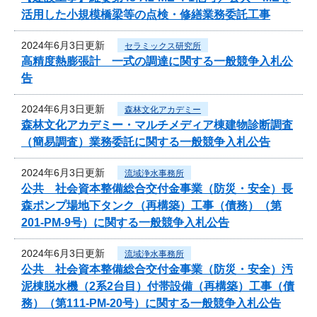
活用した小規模橋梁等の点検・修繕業務委託工事
2024年6月3日更新
セラミックス研究所
高精度熱膨張計 一式の調達に関する一般競争入札公
告
2024年6月3日更新
森林文化アカデミー
森林文化アカデミー・マルチメディア棟建物診断調査
（簡易調査）業務委託に関する一般競争入札公告
2024年6月3日更新
流域浄水事務所
公共 社会資本整備総合交付金事業（防災・安全）長
森ポンプ場地下タンク（再構築）工事（債務）（第
201-PM-9号）に関する一般競争入札公告
2024年6月3日更新
流域浄水事務所
公共 社会資本整備総合交付金事業（防災・安全）汚
泥棟脱水機（2系2台目）付帯設備（再構築）工事（債
務）（第111-PM-20号）に関する一般競争入札公告