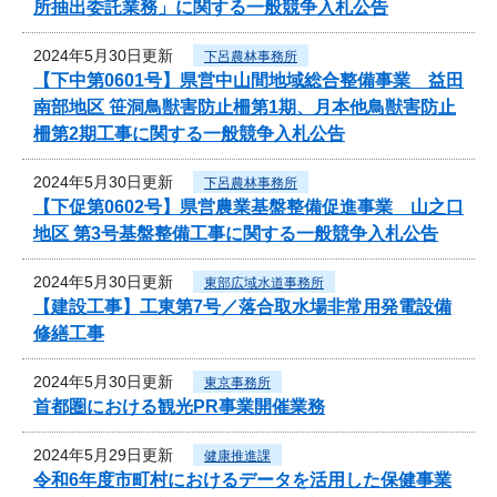
所抽出委託業務」に関する一般競争入札公告
2024年5月30日更新
下呂農林事務所
【下中第0601号】県営中山間地域総合整備事業 益田
南部地区 笹洞鳥獣害防止柵第1期、月本他鳥獣害防止
柵第2期工事に関する一般競争入札公告
2024年5月30日更新
下呂農林事務所
【下促第0602号】県営農業基盤整備促進事業 山之口
地区 第3号基盤整備工事に関する一般競争入札公告
2024年5月30日更新
東部広域水道事務所
【建設工事】工東第7号／落合取水場非常用発電設備
修繕工事
2024年5月30日更新
東京事務所
首都圏における観光PR事業開催業務
2024年5月29日更新
健康推進課
令和6年度市町村におけるデータを活用した保健事業