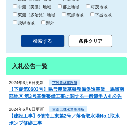
中濃（美濃）地域
郡上地域
可茂地域
東濃（多治見）地域
恵那地域
下呂地域
飛騨地域
県外
入札公告一覧
2024年6月6日更新
下呂農林事務所
【下促第0603号】県営農業基盤整備促進事業 馬瀬南
部地区 第3号基盤整備工事に関する一般競争入札公告
2024年6月6日更新
東部広域水道事務所
【建設工事】6債指工東第2号／落合取水場No.1取水
ポンプ修繕工事