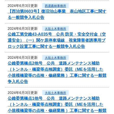
2024年6月3日更新
西濃農林事務所
【西治第0603号】復旧治山事業 表山地区工事に関す
る一般競争入札公告
2024年6月3日更新
大垣土木事務所
公維工第交維43-A035号 公共 防災・安全交付金（交
通安全）（一）関ケ原停車場線 視覚障害者誘導用ブ
ロック設置工事に関する一般競争入札公告
2024年6月3日更新
大垣土木事務所
公維委第橋点2他号 公共 道路メンテナンス補助
（トンネル・橋梁等点検調査）委託（MEを活用した
小規模橋梁等の点検・修繕業務 ）工事に関する一般競
争入札公告
2024年6月3日更新
大垣土木事務所
公維委第橋点1他号 公共 道路メンテナンス補助
（トンネル・橋梁等点検調査）委託（MEを活用した
小規模橋梁等の点検・修繕業務 ）工事に関する一般競