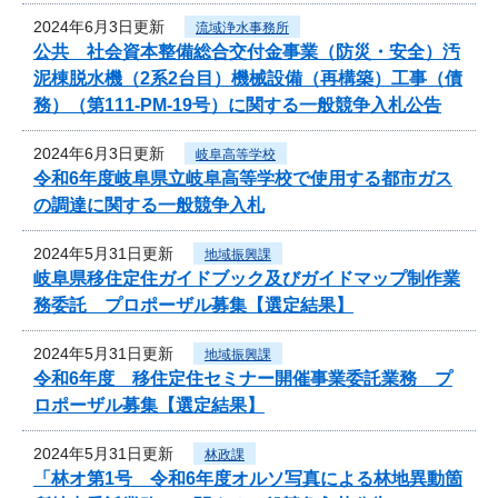
2024年6月3日更新
流域浄水事務所
公共 社会資本整備総合交付金事業（防災・安全）汚
泥棟脱水機（2系2台目）機械設備（再構築）工事（債
務）（第111-PM-19号）に関する一般競争入札公告
2024年6月3日更新
岐阜高等学校
令和6年度岐阜県立岐阜高等学校で使用する都市ガス
の調達に関する一般競争入札
2024年5月31日更新
地域振興課
岐阜県移住定住ガイドブック及びガイドマップ制作業
務委託 プロポーザル募集【選定結果】
2024年5月31日更新
地域振興課
令和6年度 移住定住セミナー開催事業委託業務 プ
ロポーザル募集【選定結果】
2024年5月31日更新
林政課
「林オ第1号 令和6年度オルソ写真による林地異動箇