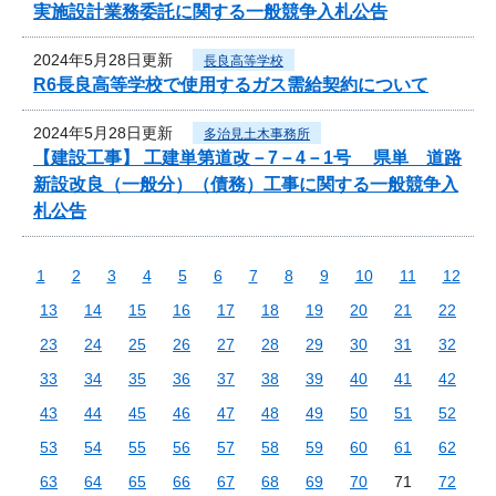
実施設計業務委託に関する一般競争入札公告
2024年5月28日更新
長良高等学校
R6長良高等学校で使用するガス需給契約について
2024年5月28日更新
多治見土木事務所
【建設工事】 工建単第道改－7－4－1号 県単 道路
新設改良（一般分）（債務）工事に関する一般競争入
札公告
1
2
3
4
5
6
7
8
9
10
11
12
13
14
15
16
17
18
19
20
21
22
23
24
25
26
27
28
29
30
31
32
33
34
35
36
37
38
39
40
41
42
43
44
45
46
47
48
49
50
51
52
53
54
55
56
57
58
59
60
61
62
63
64
65
66
67
68
69
70
71
72