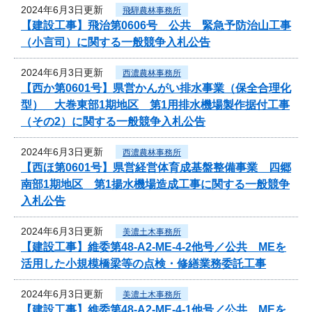
2024年6月3日更新
飛騨農林事務所
【建設工事】飛治第0606号 公共 緊急予防治山工事
（小言司）に関する一般競争入札公告
2024年6月3日更新
西濃農林事務所
【西か第0601号】県営かんがい排水事業（保全合理化
型） 大巻東部1期地区 第1用排水機場製作据付工事
（その2）に関する一般競争入札公告
2024年6月3日更新
西濃農林事務所
【西ほ第0601号】県営経営体育成基盤整備事業 四郷
南部1期地区 第1揚水機場造成工事に関する一般競争
入札公告
2024年6月3日更新
美濃土木事務所
【建設工事】維委第48-A2-ME-4-2他号／公共 MEを
活用した小規模橋梁等の点検・修繕業務委託工事
2024年6月3日更新
美濃土木事務所
【建設工事】維委第48-A2-ME-4-1他号／公共 MEを