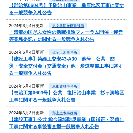
【郡治第0604号】予防治山事業 桑原地区工事に関す
る一般競争入札公告
2024年6月4日更新
男女共同参画推進課
「清流の国ぎふ女性の活躍推進フォーラム開催・運営
等業務委託」に関する一般競争入札公告
2024年6月4日更新
揖斐土木事務所
【建設工事】第維工交安43-A30 他号 公共 防
災・安全交付金（交通安全）他 歩道整備工事に関す
る一般競争入札公告
2024年6月4日更新
恵那農林事務所
【恵治工第0603号】公共 復旧治山事業 杉ヶ洞地区
工事に関する一般競争入札公告
2024年6月3日更新
郡上土木事務所
【建設工事】公共 総合流域防災事業（国補正・翌債）
工事に関する事後審査型一般競争入札公告