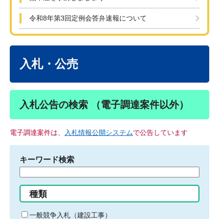
令和8年第3回定例会答弁速報について
本
文
入札・公売
入札公告の検索 （電子調達案件以外）
電子調達案件は、
入札情報公開システム
で公告しています
キーワード検索
検
索
す
種類
る
キ
一般競争入札（建設工事）