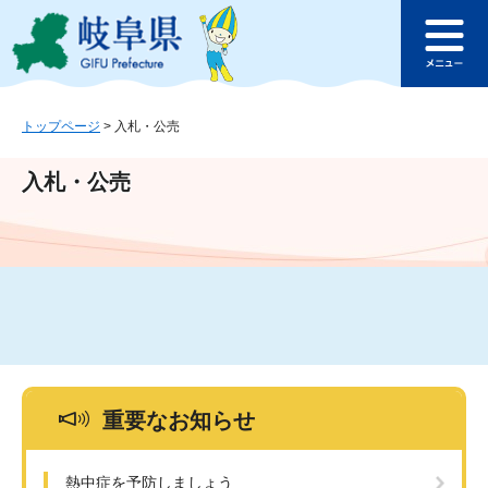
ペ
メ
このページの本文へ
ー
ニ
メ
ジ
ュ
ニ
の
ー
ュ
先
を
ー
頭
飛
トップページ
>
入札・公売
で
ば
す
し
入札・公売
。
て
本
文
へ
重要なお知らせ
熱中症を予防しましょう