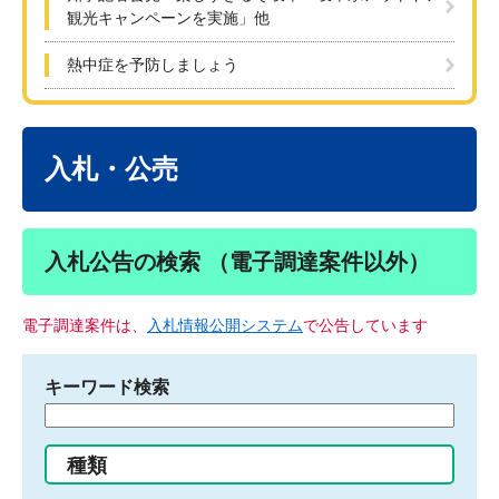
観光キャンペーンを実施」他
熱中症を予防しましょう
本
文
入札・公売
入札公告の検索 （電子調達案件以外）
電子調達案件は、
入札情報公開システム
で公告しています
キーワード検索
検
索
す
種類
る