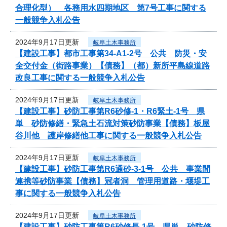
合理化型） 各務用水四期地区 第7号工事に関する
一般競争入札公告
2024年9月17日更新
岐阜土木事務所
【建設工事】都市工事第34-A1-2号 公共 防災・安
全交付金（街路事業）【債務】（都）新所平島線道路
改良工事に関する一般競争入札公告
2024年9月17日更新
岐阜土木事務所
【建設工事】砂防工事第R6砂修-1・R6緊土-1号 県
単 砂防修繕・緊急土石流対策砂防事業【債務】板屋
谷川他 護岸修繕他工事に関する一般競争入札公告
2024年9月17日更新
岐阜土木事務所
【建設工事】砂防工事第R6通砂-3-1号 公共 事業間
連携等砂防事業【債務】冠者洞 管理用道路・堰堤工
事に関する一般競争入札公告
2024年9月17日更新
岐阜土木事務所
【建設工事】砂防工事第R6砂修長-1号 県単 砂防修