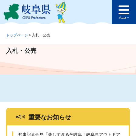
ペ
メ
このページの本文へ
ー
ニ
メ
ジ
ュ
ニ
の
ー
ュ
先
を
ー
頭
飛
トップページ
>
入札・公売
で
ば
す
し
入札・公売
。
て
本
文
へ
重要なお知らせ
知事記者会見「楽しすぎるぞ岐阜！岐阜県アウトドア