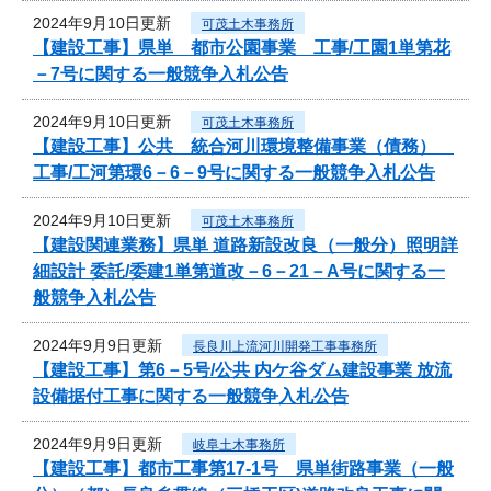
2024年9月10日更新
可茂土木事務所
【建設工事】県単 都市公園事業 工事/工園1単第花
－7号に関する一般競争入札公告
2024年9月10日更新
可茂土木事務所
【建設工事】公共 統合河川環境整備事業（債務）
工事/工河第環6－6－9号に関する一般競争入札公告
2024年9月10日更新
可茂土木事務所
【建設関連業務】県単 道路新設改良（一般分）照明詳
細設計 委託/委建1単第道改－6－21－A号に関する一
般競争入札公告
2024年9月9日更新
長良川上流河川開発工事事務所
【建設工事】第6－5号/公共 内ケ谷ダム建設事業 放流
設備据付工事に関する一般競争入札公告
2024年9月9日更新
岐阜土木事務所
【建設工事】都市工事第17-1号 県単街路事業（一般