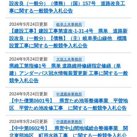
設改良（一般分）（債務）（国）157号 道路改良工
事に関する一般競争入札公告
2024年9月24日更新
岐阜土木事務所
【建設工事】建設工事第道改-1-31-4号 県単 道路新
設改良（一般分）【債務】（主）岐阜美山線他 標識
設置工事に関する一般競争入札公告
2024年9月24日更新
大垣土木事務所
県維工第指修1号 県単 道路維持修繕指定修繕（単
建）アンダーパス冠水情報装置更新 工事に関する一般
競争入札公告
2024年9月24日更新
中濃農林事務所
【中た債第0601号】 県営ため池等整備事業 平曽地
区 平曽ため池改修工事 に関する一般競争入札公告
2024年9月24日更新
中濃農林事務所
【中中第0602号】 県営中山間地域総合整備事業 関
北東部地区 町用水路工事 に関する一般競争入札公