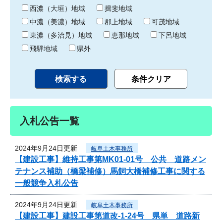
り
西濃（大垣）地域
揖斐地域
中濃（美濃）地域
郡上地域
可茂地域
東濃（多治見）地域
恵那地域
下呂地域
飛騨地域
県外
入札公告一覧
2024年9月24日更新
岐阜土木事務所
【建設工事】維持工事第MK01-01号 公共 道路メン
テナンス補助（橋梁補修）馬飼大橋補修工事に関する
一般競争入札公告
2024年9月24日更新
岐阜土木事務所
【建設工事】建設工事第道改-1-24号 県単 道路新