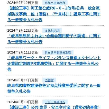
2024年9月12日更新
恵那土木事務所
【建設工事】河工第公総R6－8－2他号/公共 総合流
域防災事業 他（債務）（千旦林川）護岸工事に関す
る一般競争入札公告
2024年9月12日更新
文化創造課
「岐阜県県民ふれあい会館会議用椅子の調達」に関す
る一般競争入札公告
2024年9月11日更新
男女共同参画推進課
「岐阜県ワーク・ライフ・バランス推進エクセレント
企業認定制度PR業務委託」に関する一般競争入札公
告
2024年9月11日更新
図書館
岐阜県図書館建築物等定期点検業務委託に関する一般
競争入札公告
2024年9月10日更新
下呂土木事務所
【建設工事】公共 防災・安全交付金（通常砂防事業）