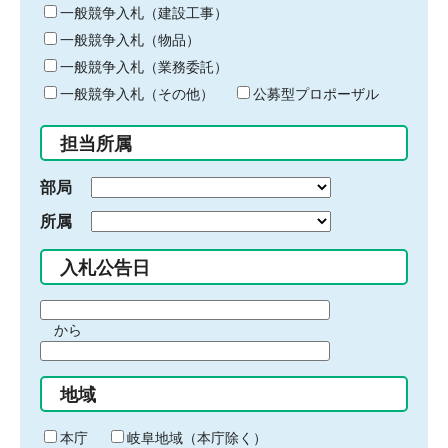
キ
一般競争入札（建設工事）
ー
一般競争入札（物品）
ワ
一般競争入札（業務委託）
ー
ド
一般競争入札（その他）
公募型プロポーザル
を
入
担当所属
力
部局
所属
入札公告日
期
から
間
期
の
間
始
地域
の
ま
終
り
わ
本庁
岐阜地域（本庁除く）