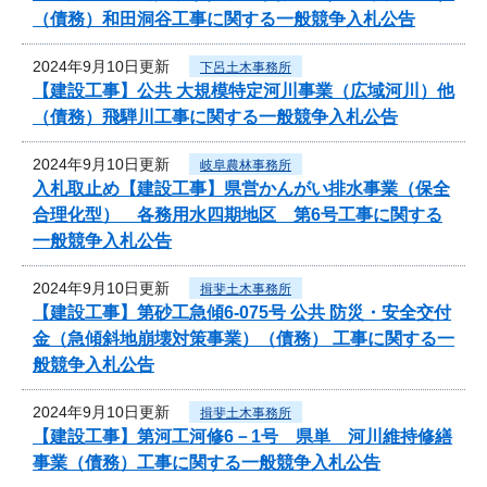
（債務）和田洞谷工事に関する一般競争入札公告
2024年9月10日更新
下呂土木事務所
【建設工事】公共 大規模特定河川事業（広域河川）他
（債務）飛騨川工事に関する一般競争入札公告
2024年9月10日更新
岐阜農林事務所
入札取止め【建設工事】県営かんがい排水事業（保全
合理化型） 各務用水四期地区 第6号工事に関する
一般競争入札公告
2024年9月10日更新
揖斐土木事務所
【建設工事】第砂工急傾6-075号 公共 防災・安全交付
金（急傾斜地崩壊対策事業）（債務） 工事に関する一
般競争入札公告
2024年9月10日更新
揖斐土木事務所
【建設工事】第河工河修6－1号 県単 河川維持修繕
事業（債務）工事に関する一般競争入札公告