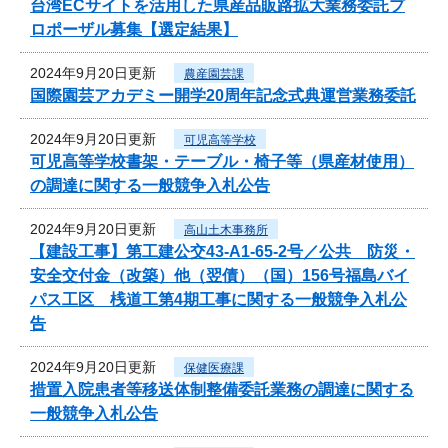
台湾ECサイトを活用した県産品販路拡大業務委託プ
ロポーザル募集【選定結果】
2024年9月20日更新
農産園芸課
国際園芸アカデミー開学20周年記念式典運営業務委託
2024年9月20日更新
可児高等学校
可児高等学校書架・テーブル・椅子等（県産材使用）
の調達に関する一般競争入札公告
2024年9月20日更新
高山土木事務所
【建設工事】第工建公交43-A1-65-2号／公共 防災・
安全交付金（改築）他（翌債）（国）156号福島バイ
パス工区 桟道工第4期工事に関する一般競争入札公
告
2024年9月20日更新
保健医療課
措置入院患者等移送体制整備委託業務の調達に関する
一般競争入札公告