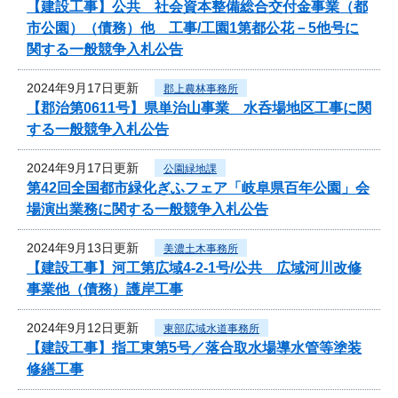
【建設工事】公共 社会資本整備総合交付金事業（都
市公園）（債務）他 工事/工園1第都公花－5他号に
関する一般競争入札公告
2024年9月17日更新
郡上農林事務所
【郡治第0611号】県単治山事業 水呑場地区工事に関
する一般競争入札公告
2024年9月17日更新
公園緑地課
第42回全国都市緑化ぎふフェア「岐阜県百年公園」会
場演出業務に関する一般競争入札公告
2024年9月13日更新
美濃土木事務所
【建設工事】河工第広域4-2-1号/公共 広域河川改修
事業他（債務）護岸工事
2024年9月12日更新
東部広域水道事務所
【建設工事】指工東第5号／落合取水場導水管等塗装
修繕工事