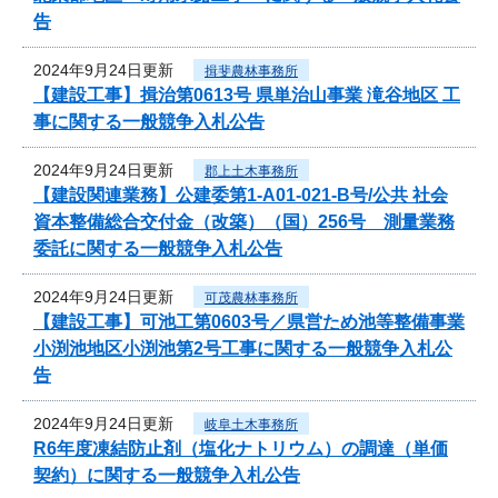
告
2024年9月24日更新
揖斐農林事務所
【建設工事】揖治第0613号 県単治山事業 滝谷地区 工
事に関する一般競争入札公告
2024年9月24日更新
郡上土木事務所
【建設関連業務】公建委第1-A01-021-B号/公共 社会
資本整備総合交付金（改築）（国）256号 測量業務
委託に関する一般競争入札公告
2024年9月24日更新
可茂農林事務所
【建設工事】可池工第0603号／県営ため池等整備事業
小渕池地区小渕池第2号工事に関する一般競争入札公
告
2024年9月24日更新
岐阜土木事務所
R6年度凍結防止剤（塩化ナトリウム）の調達（単価
契約）に関する一般競争入札公告