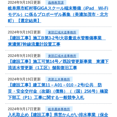
2024年9月19日更新
義務教育課
岐阜県市町村等GIGAスクール端末整備（iPad Wi-Fi
モデル）に係るプロポーザル募集（美濃加茂市・北方
町）【選定結果】
2024年9月19日更新
東部広域水道事務所
【建設工事】施工B第3-2号/大容量送水管整備事業
東濃第7幹線流量計設置工事
2024年9月19日更新
東部広域水道事務所
【建設工事】施工可第14号／既設管更新事業 東濃下
流送水管更新（1工区）舗装復旧工事
2024年9月19日更新
恵那土木事務所
【建設工事】建工第11－A01－010－2号/公共 防
災・安全交付金（改築)（債務）（（国）256号）橋梁
下部工（P1）工事に関する一般競争入札
2024年9月17日更新
岐阜農林事務所
入札取止め【建設工事】県営かんがい排水事業（保全