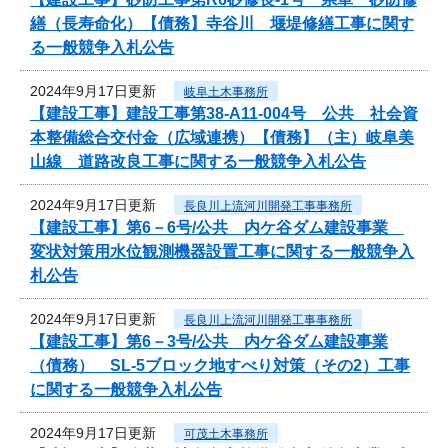
繕（長寿命化）【債務】寺谷川 堰堤修繕工事に関す
る一般競争入札公告
2024年9月17日更新
岐阜土木事務所
【建設工事】建設工事第38-A11-004号 公共 社会資
本整備総合交付金（広域連携）【債務】（主）岐阜美
山線 道路改良工事に関する一般競争入札公告
2024年9月17日更新
長良川上流河川開発工事事務所
【建設工事】第6－6号/公共 内ケ谷ダム建設事業
変状対策用水位観測機器設置工事に関する一般競争入
札公告
2024年9月17日更新
長良川上流河川開発工事事務所
【建設工事】第6－3号/公共 内ケ谷ダム建設事業
（債務） SL-5ブロック地すべり対策（その2）工事
に関する一般競争入札公告
2024年9月17日更新
可茂土木事務所