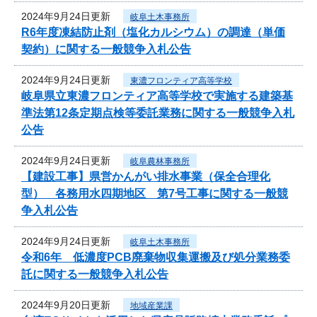
2024年9月24日更新
岐阜土木事務所
R6年度凍結防止剤（塩化カルシウム）の調達（単価
契約）に関する一般競争入札公告
2024年9月24日更新
東濃フロンティア高等学校
岐阜県立東濃フロンティア高等学校で実施する建築基
準法第12条定期点検等委託業務に関する一般競争入札
公告
2024年9月24日更新
岐阜農林事務所
【建設工事】県営かんがい排水事業（保全合理化
型） 各務用水四期地区 第7号工事に関する一般競
争入札公告
2024年9月24日更新
岐阜土木事務所
令和6年 低濃度PCB廃棄物収集運搬及び処分業務委
託に関する一般競争入札公告
2024年9月20日更新
地域産業課