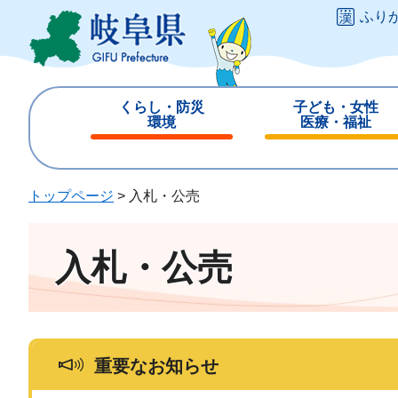
ペ
メ
ふり
ー
ニ
ジ
ュ
の
ー
先
を
くらし・防災
子ども・女性
頭
飛
環境
医療・福祉
で
ば
閉
閉
す
し
じ
じ
。
て
る
る
トップページ
>
入札・公売
本
文
へ
入札・公売
重要なお知らせ