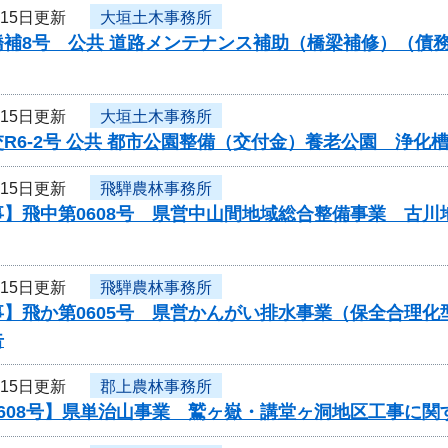
月15日更新
大垣土木事務所
橋補8号 公共 道路メンテナンス補助（橋梁補修）（債
月15日更新
大垣土木事務所
R6-2号 公共 都市公園整備（交付金）養老公園 浄
月15日更新
飛騨農林事務所
事】飛中第0608号 県営中山間地域総合整備事業 古
月15日更新
飛騨農林事務所
事】飛か第0605号 県営かんがい排水事業（保全合理
告
月15日更新
郡上農林事務所
0608号】県単治山事業 鷲ヶ嶽・講堂ヶ洞地区工事に関