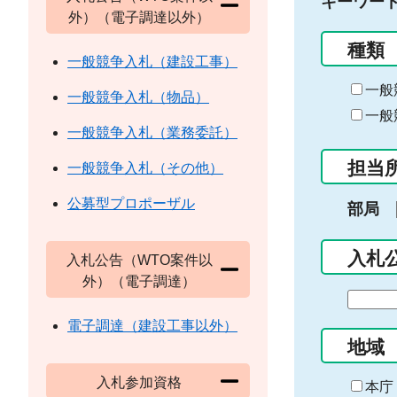
キーワー
外）（電子調達以外）
種類
一般競争入札（建設工事）
一般
一般競争入札（物品）
一般
一般競争入札（業務委託）
担当
一般競争入札（その他）
公募型プロポーザル
部局
入札
入札公告（WTO案件以
外）（電子調達）
期
間
電子調達（建設工事以外）
の
地域
始
入札参加資格
ま
本庁