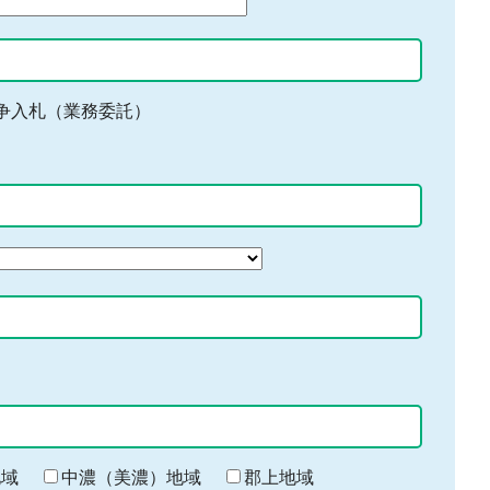
争入札（業務委託）
地域
中濃（美濃）地域
郡上地域