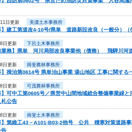
事】西防第0602号 県営ため池防災対策事業 入谷馬
月11日更新
美濃土木事務所
】建工第道改4-10号/県単 道路新設改良（一般分）
月8日更新
下呂土木事務所
連業務】県単 河川局部改良事業他（債務） 飛騨川河
月8日更新
揖斐農林事務所
】揖治第0614号 県単治山事業 湯山地区 工事に関す
月8日更新
可茂農林事務所
事】可中工第0605号／県営中山間地域総合整備事業緑
入札公告
月8日更新
揖斐土木事務所
】第維工43－A101-B03-2他号 公共 積寒対策
公告