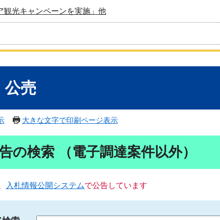
ア観光キャンペーンを実施」他
・公売
示
大きな文字で印刷ページ表示
告の検索 （電子調達案件以外）
、
入札情報公開システム
で公告しています