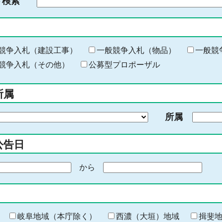
ド検索
検
索
す
る
キ
競争入札（建設工事）
一般競争入札（物品）
一般競
ー
競争入札（その他）
公募型プロポーザル
ワ
ー
所属
ド
を
所属
入
力
公告日
から
期
間
の
終
わ
岐阜地域（本庁除く）
西濃（大垣）地域
揖斐