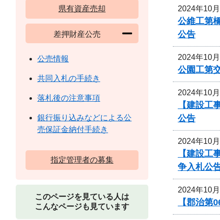
2024年10
県有資産売却
公維工第
公告
差押財産公売
2024年10
公売情報
公園工第交
共同入札の手続き
2024年10
落札後の注意事項
【建設工
公告
銀行振り込みなどによる公
売保証金納付手続き
2024年10
【建設工
指定管理者の募集
争入札公
2024年10
このページを見ている人は
【郡治第
こんなページも見ています