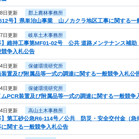
月8日更新
郡上農林事務所
612号】県単治山事業 山ノカクラ地区工事に関する一
月7日更新
岐阜土木事務所
】維持工事第MF01-02号 公共 道路メンテナンス補
般競争入札公告
月4日更新
保健環境研究所
過装置及び附属品等一式の調達に関する一般競争入札公
月4日更新
保健環境研究所
イムPCR装置及び附属品等一式の調達に関する一般競争
月4日更新
高山土木事務所
】第工砂公急R6-114号／公共 防災・安全交付金（
事に関する一般競争入札公告