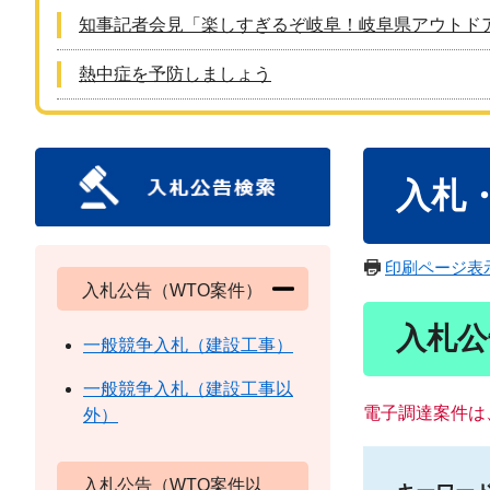
知事記者会見「楽しすぎるぞ岐阜！岐阜県アウトド
熱中症を予防しましょう
本
入札
文
印刷ページ表
入札公告（WTO案件）
入札公
一般競争入札（建設工事）
一般競争入札（建設工事以
電子調達案件は
外）
入札公告（WTO案件以