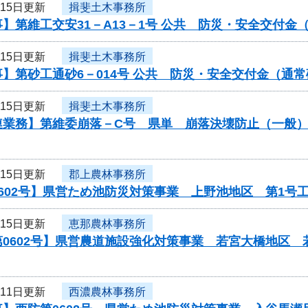
月15日更新
揖斐土木事務所
】第維工交安31－A13－1号 公共 防災・安全交付
月15日更新
揖斐土木事務所
】第砂工通砂6－014号 公共 防災・安全交付金（通
月15日更新
揖斐土木事務所
連業務】第維委崩落－C号 県単 崩落決壊防止（一般
月15日更新
郡上農林事務所
602号】県営ため池防災対策事業 上野池地区 第1号
月15日更新
恵那農林事務所
第0602号】県営農道施設強化対策事業 若宮大橋地区
月11日更新
西濃農林事務所