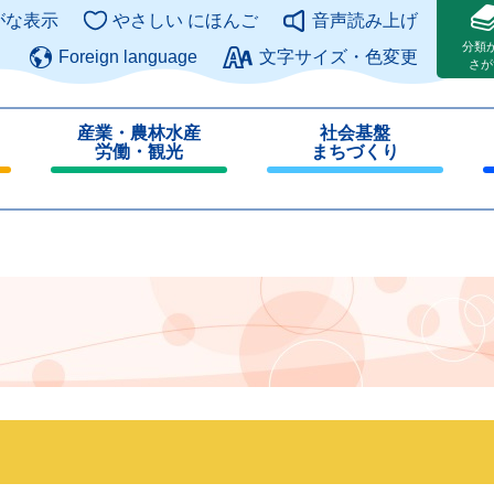
このページの本文へ
がな表示
やさしい にほんご
音声読み上げ
分類
Foreign language
文字サイズ・色変更
さが
産業・農林水産
社会基盤
労働・観光
まちづくり
閉
閉
じ
じ
る
る