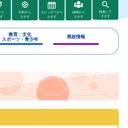
検索して
から
目的から
カレンダーから
組織から
さがす
す
さがす
さがす
さがす
教育・文化
県政情報
スポーツ・青少年
閉
閉
じ
じ
る
る