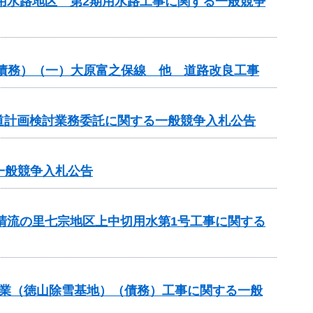
瀬用水路地区 第2期用水路工事に関する一般競争
（債務）（一）大原富之保線 他 道路改良工事
道計画検討業務委託に関する一般競争入札公告
る一般競争入札公告
と清流の里七宗地区上中切用水第1号工事に関する
道路事業（徳山除雪基地）（債務）工事に関する一般