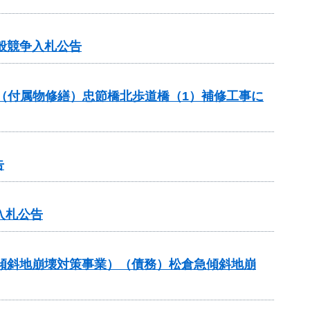
般競争入札公告
助（付属物修繕）忠節橋北歩道橋（1）補修工事に
告
入札公告
急傾斜地崩壊対策事業）（債務）松倉急傾斜地崩