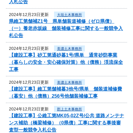
入札公告
2024年12月23日更新
大垣土木事務所
県維工第舗補Z1号 県単舗装道補修（ゼロ県債）
（一）養老赤坂線 舗装補修工事に関する一般競争入
札公告
2024年12月23日更新
美濃土木事務所
【建設工事】砂工第通砂暮1号/県単 通常砂防事業
（暮らしの安全・安心確保対策）他（債務）渓流保全
工事
2024年12月23日更新
美濃土木事務所
【建設工事】維工第舗補暮3他号/県単 舗装道補修費
（暮安）他（債務）256号他舗装補修工事
2024年12月23日更新
郡上土木事務所
【建設工事】公維工第MK05-02Z号/公共 道路メンテナ
ンス補助（橋梁補修）（0県債）工事に関する事後審
査型一般競争入札公告