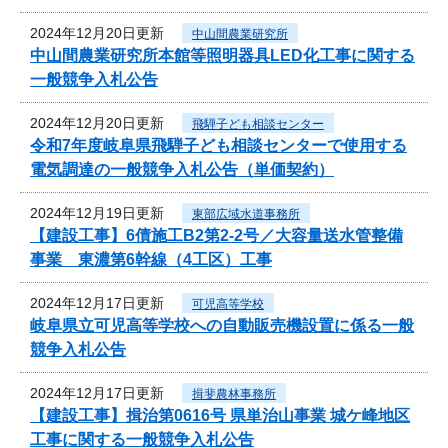
2024年12月20日更新
中山間農業研究所
中山間農業研究所本館等照明器具LED化工事に関する
一般競争入札公告
2024年12月20日更新
飛騨子ども相談センター
令和7年度岐阜県飛騨子ども相談センターで使用する
電気調達の一般競争入札公告（単価契約）
2024年12月19日更新
東部広域水道事務所
【建設工事】6債施工B2第2-2号／大容量送水管整備
事業 東濃第6幹線（4工区）工事
2024年12月17日更新
可児高等学校
岐阜県立可児高等学校への自動販売機設置に係る一般
競争入札公告
2024年12月17日更新
揖斐農林事務所
【建設工事】揖治第0616号 県単治山事業 城ケ峰地区
工事に関する一般競争入札公告