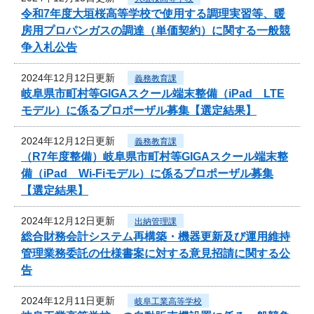
令和7年度大垣桜高等学校で使用する調理実習等、暖
房用プロパンガスの調達（単価契約）に関する一般競
争入札公告
2024年12月12日更新
義務教育課
岐阜県市町村等GIGAスクール端末整備（iPad LTE
モデル）に係るプロポーザル募集【選定結果】
2024年12月12日更新
義務教育課
（R7年度整備）岐阜県市町村等GIGAスクール端末整
備（iPad Wi-Fiモデル）に係るプロポーザル募集
【選定結果】
2024年12月12日更新
出納管理課
総合財務会計システム再構築・機器更新及び運用維持
管理業務委託の仕様書案に対する意見招請に関する公
告
2024年12月11日更新
岐阜工業高等学校