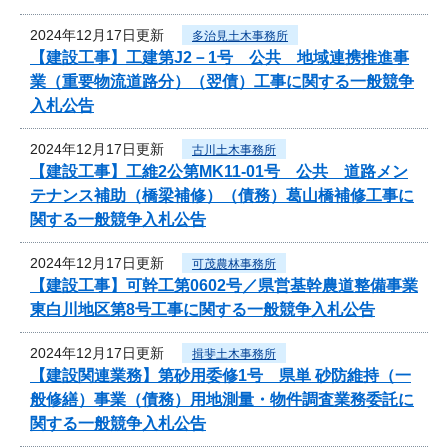
2024年12月17日更新
多治見土木事務所
【建設工事】工建第J2－1号 公共 地域連携推進事
業（重要物流道路分）（翌債）工事に関する一般競争
入札公告
2024年12月17日更新
古川土木事務所
【建設工事】工維2公第MK11-01号 公共 道路メン
テナンス補助（橋梁補修）（債務）葛山橋補修工事に
関する一般競争入札公告
2024年12月17日更新
可茂農林事務所
【建設工事】可幹工第0602号／県営基幹農道整備事業
東白川地区第8号工事に関する一般競争入札公告
2024年12月17日更新
揖斐土木事務所
【建設関連業務】第砂用委修1号 県単 砂防維持（一
般修繕）事業（債務）用地測量・物件調査業務委託に
関する一般競争入札公告