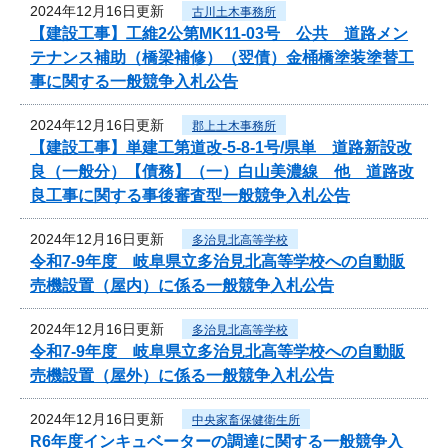
2024年12月16日更新
古川土木事務所
【建設工事】工維2公第MK11-03号 公共 道路メン
テナンス補助（橋梁補修）（翌債）金桶橋塗装塗替工
事に関する一般競争入札公告
2024年12月16日更新
郡上土木事務所
【建設工事】単建工第道改-5-8-1号/県単 道路新設改
良（一般分）【債務】（一）白山美濃線 他 道路改
良工事に関する事後審査型一般競争入札公告
2024年12月16日更新
多治見北高等学校
令和7‐9年度 岐阜県立多治見北高等学校への自動販
売機設置（屋内）に係る一般競争入札公告
2024年12月16日更新
多治見北高等学校
令和7‐9年度 岐阜県立多治見北高等学校への自動販
売機設置（屋外）に係る一般競争入札公告
2024年12月16日更新
中央家畜保健衛生所
R6年度インキュベーターの調達に関する一般競争入