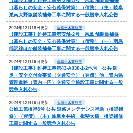
【建設工事】維持工事第安舗-5号 県単 舗装道補修
（暮らしの安全・安心確保対策）（債務）（主）岐阜
巣南大野線舗装補修工事に関する一般競争入札公告
2024年12月16日更新
岐阜土木事務所
【建設工事】維持工事第安舗-2号 県単 舗装道補修
（暮らしの安全・安心確保対策）（債務）（一）羽島
稲沢線ほか舗装補修工事に関する一般競争入札公告
2024年12月16日更新
岐阜土木事務所
【建設工事】維持工事第43-A038-1-2他号 公共 防
災・安全交付金事業（交通安全）（翌債）他 管内県
管理道路（管内一円）交通安全施設工事に関する一般
競争入札公告
2024年12月16日更新
大垣土木事務所
公維工第橋補6号 公共 道路メンテナンス補助（橋梁補
修）（翌債）（主）岐阜垂井線 揖斐大橋 橋梁補修
工事に関する一般競争入札公告