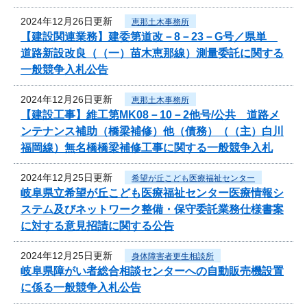
2024年12月26日更新
恵那土木事務所
【建設関連業務】建委第道改－8－23－G号／県単
道路新設改良（（一）苗木恵那線）測量委託に関する
一般競争入札公告
2024年12月26日更新
恵那土木事務所
【建設工事】維工第MK08－10－2他号/公共 道路メ
ンテナンス補助（橋梁補修）他（債務）（（主）白川
福岡線）無名橋橋梁補修工事に関する一般競争入札
2024年12月25日更新
希望が丘こども医療福祉センター
岐阜県立希望が丘こども医療福祉センター医療情報シ
ステム及びネットワーク整備・保守委託業務仕様書案
に対する意見招請に関する公告
2024年12月25日更新
身体障害者更生相談所
岐阜県障がい者総合相談センターへの自動販売機設置
に係る一般競争入札公告