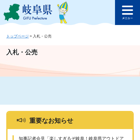
ペ
メ
このページの本文へ
ー
ニ
メ
ジ
ュ
ニ
の
ー
ュ
先
を
ー
頭
飛
トップページ
>
入札・公売
で
ば
す
し
入札・公売
。
て
本
文
へ
重要なお知らせ
知事記者会見「楽しすぎるぞ岐阜！岐阜県アウトドア