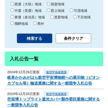
り
西濃（大垣）地域
揖斐地域
中濃（美濃）地域
郡上地域
可茂地域
東濃（多治見）地域
恵那地域
下呂地域
飛騨地域
県外
入札公告一覧
2024年12月26日更新
航空宇宙産業課
岐阜かかみがはら航空宇宙博物館への展示物（ビオン
カプセル等）輸送業務に関する一般競争入札公告
2024年12月26日更新
航空宇宙産業課
空宙博トップライト遮光カバー製作委託業務に関する
一般競争入札公告