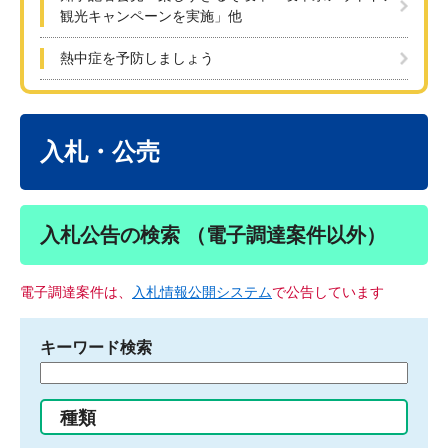
観光キャンペーンを実施」他
熱中症を予防しましょう
本
文
入札・公売
入札公告の検索 （電子調達案件以外）
電子調達案件は、
入札情報公開システム
で公告しています
キーワード検索
検
索
す
種類
る