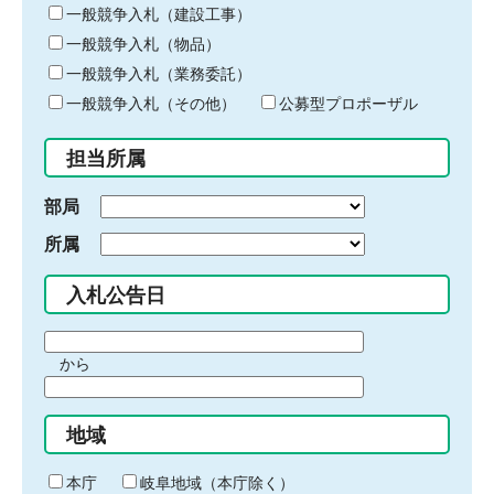
キ
一般競争入札（建設工事）
ー
一般競争入札（物品）
ワ
一般競争入札（業務委託）
ー
ド
一般競争入札（その他）
公募型プロポーザル
を
入
担当所属
力
部局
所属
入札公告日
期
から
間
期
の
間
始
地域
の
ま
終
り
わ
本庁
岐阜地域（本庁除く）