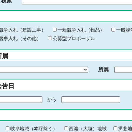
ド検索
検
索
す
る
キ
競争入札（建設工事）
一般競争入札（物品）
一般競
ー
競争入札（その他）
公募型プロポーザル
ワ
ー
所属
ド
を
所属
入
力
公告日
から
期
間
の
終
わ
岐阜地域（本庁除く）
西濃（大垣）地域
揖斐