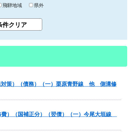
飛騨地域
県外
保対策）（債務）（一）栗原青野線 他 側溝修
装道補修費）（国補正分）（翌債）（一）今尾大垣線