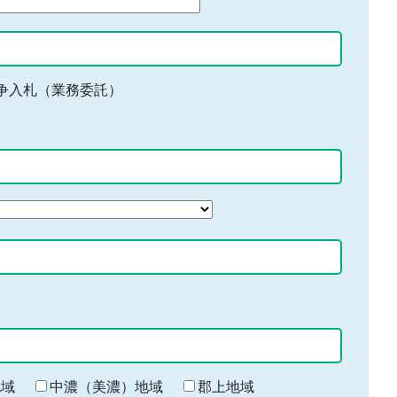
争入札（業務委託）
地域
中濃（美濃）地域
郡上地域