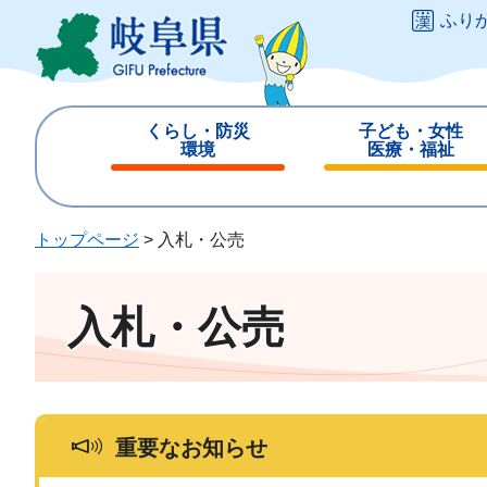
ペ
メ
ふり
ー
ニ
ジ
ュ
の
ー
先
を
くらし・防災
子ども・女性
頭
飛
環境
医療・福祉
で
ば
閉
閉
す
し
じ
じ
。
て
る
る
トップページ
>
入札・公売
本
文
へ
入札・公売
重要なお知らせ