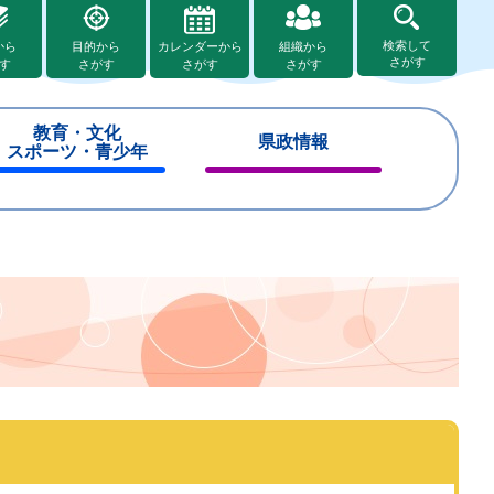
検索して
から
目的から
カレンダーから
組織から
さがす
す
さがす
さがす
さがす
教育・文化
県政情報
スポーツ・青少年
閉
閉
じ
じ
る
る