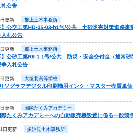
入札公告
3日更新
郡上土木事務所
】公交工第HD-05-03-h1号/公共 土砂災害対策道
争入札公告
3日更新
郡上土木事務所
】公砂工第R6-1-1号/公共 防災・安全交付金（通
競争入札公告
3日更新
大垣北高等学校
度リソグラフデジタル印刷機用インク・マスター売買単
3日更新
国際たくみアカデミー
国際たくみアカデミーへの自動販売機設置に係る一般競
31日更新
多治見土木事務所