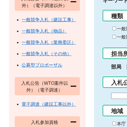
キーワー
外）（電子調達以外）
種類
一般競争入札（建設工事）
一般
一般競争入札（物品）
一般
一般競争入札（業務委託）
担当
一般競争入札（その他）
公募型プロポーザル
部局
入札
入札公告（WTO案件以
外）（電子調達）
期
間
電子調達（建設工事以外）
の
地域
始
入札参加資格
ま
本庁