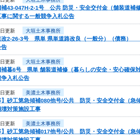
補43-047H-2-1号 公共 防災・安全交付金（舗
工事に関する一般競争入札公告
3日更新
大垣土木事務所
改2-26-3号 県単 県単道路改良（一般分）（債務
公告
3日更新
大垣土木事務所
補暮6号 県単 舗装道補修（暮らしの安全・安心確保対
競争入札公告
3日更新
美濃土木事務所
事】砂工第急傾補080他号/公共 防災・安全交付金（
崩壊対策施設工事
3日更新
美濃土木事務所
事】砂工第急傾補017他号/公共 防災・安全交付金（
崩壊対策施設工事