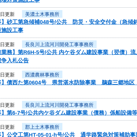
3日更新
美濃土木事務所
事】砂工第急傾補048号/公共 防災・安全交付金（急
策施設工事
3日更新
長良川上流河川開発工事事務所
業務】第R6H-5号/公共 内ケ谷ダム建設事業（翌債）
競争入札公告
3日更新
西濃農林事務所
事】債西た第0604号 県営湛水防除事業 鵜森三郷地
3日更新
長良川上流河川開発工事事務所
】第6-7号/公共内ケ谷ダム建設事業（債務）係船設備
3日更新
郡上土木事務所
】公交工第HT-05-01-h号/公共 通学路緊急対策