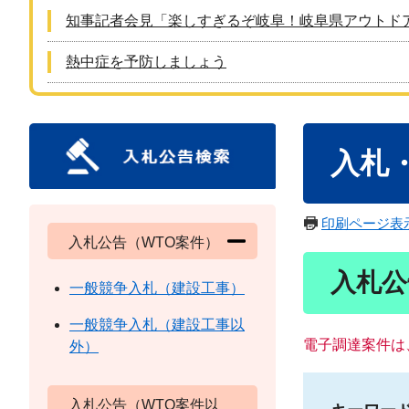
知事記者会見「楽しすぎるぞ岐阜！岐阜県アウトド
熱中症を予防しましょう
本
入札
文
印刷ページ表
入札公告（WTO案件）
入札公
一般競争入札（建設工事）
一般競争入札（建設工事以
電子調達案件は
外）
入札公告（WTO案件以