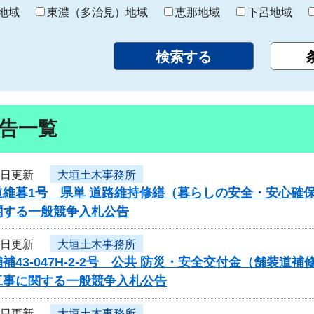
り
地域
東濃（多治見）地域
恵那地域
下呂地域
告一覧
3日更新
大垣土木事務所
道維暮1号 県単 道路維持修繕（暮らしの安全・安心確
関する一般競争入札公告
3日更新
大垣土木事務所
補43-047H-2-2号 公共 防災・安全交付金（舗
工事に関する一般競争入札公告
3日更新
大垣土木事務所