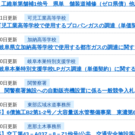
】工維単第舗補1他号 県単 舗装道補修（ゼロ県債）
31日更新
可児工業高等学校
可児工業高等学校で使用するプロパンガスの調達（単価
30日更新
加納高等学校
度岐阜県立加納高等学校で使用する都市ガスの調達に関す
30日更新
岐阜本巣特別支援学校
度岐阜本巣特別支援学校LPガス調達（単価契約）に関す
30日更新
関警察署
度 関警察署施設への自動販売機設置に係る一般競争入札
30日更新
東部広域水道事務所
】6債施工B2第1-2号／大容量送水管整備事業 東濃第
30日更新
恵那土木事務所
】交工第43－A037－8－Z1他号/公共 交通安全施設