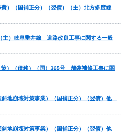
装道補修費）（国補正分）（翌債）（主）北方多度線
） （主）岐阜垂井線 道路改良工事に関する一般
策）（債務）（国）365号 舗装補修工事に関
急傾斜地崩壊対策事業）（国補正分）（翌債）他
急傾斜地崩壊対策事業）（国補正分）（翌債）他