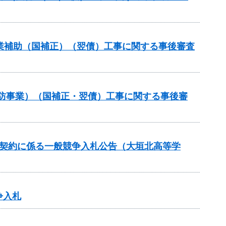
路事業補助（国補正）（翌債）工事に関する事後審査
常砂防事業）（国補正・翌債）工事に関する事後審
価契約に係る一般競争入札公告（大垣北高等学
争入札