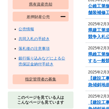
県有資産売却
公維工第舗
舗装補修
差押財産公売
2025年2月
公売情報
県建工第道
競争入札
共同入札の手続き
2025年2月
落札後の注意事項
県維工第舗
銀行振り込みなどによる公
する一般
売保証金納付手続き
2025年2月
【建設工
指定管理者の募集
急傾斜地
2025年2月
このページを見ている人は
【建設工
こんなページも見ています
急傾斜地