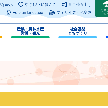
このページの本文へ
がな表示
やさしい にほんご
音声読み上げ
分類
Foreign language
文字サイズ・色変更
さが
産業・農林水産
社会基盤
労働・観光
まちづくり
閉
閉
じ
じ
る
る