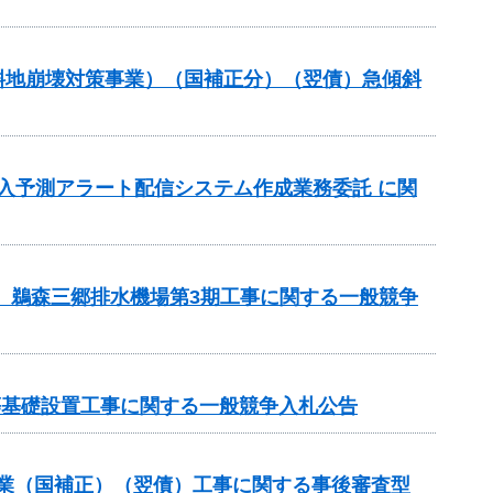
傾斜地崩壊対策事業）（国補正分）（翌債）急傾斜
流入予測アラート配信システム作成業務委託 に関
区 鵜森三郷排水機場第3期工事に関する一般競争
等基礎設置工事に関する一般競争入札公告
補助事業（国補正）（翌債）工事に関する事後審査型