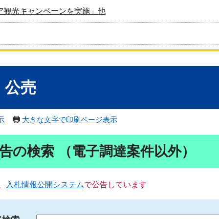
ア観光キャンペーンを実施」他
・公売
示
大きな文字で印刷ページ表示
告の検索 （電子調達案件以外）
、
入札情報公開システム
で公告しています