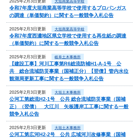
2025年2月3日更新
大垣商業高等学校
令和7年度大垣商業高等学校で使用するプロパンガス
の調達（単価契約）に関する一般競争入札公告
2025年2月3日更新
大垣商業高等学校
令和7年度西濃地区県立学校で使用する再生紙の調達
（単価契約）に関する一般競争入札公告
2025年2月3日更新
岐阜土木事務所
【建設工事】河川工事第R6総流防補H1-A-1号 公
共 総合流域防災事業（国補正分）【翌債】管内水位
観測局更新工事に関する一般競争入札公告
2025年2月3日更新
大垣土木事務所
公河工第総流H2-1号 公共 総合流域防災事業（国補
正）（翌債） 大江川 矢板護岸工工事に関する一般
競争入札公告
2025年2月3日更新
大垣土木事務所
公河工第広河H2-2号 公共 広域河川改修事業（国補