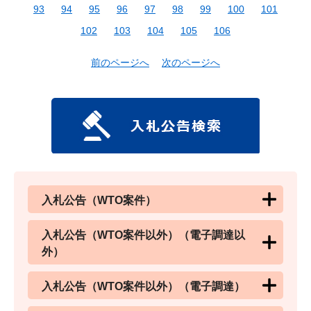
93
94
95
96
97
98
99
100
101
102
103
104
105
106
前のページへ
次のページへ
入札公告（WTO案件）
入札公告（WTO案件以外）（電子調達以
外）
入札公告（WTO案件以外）（電子調達）