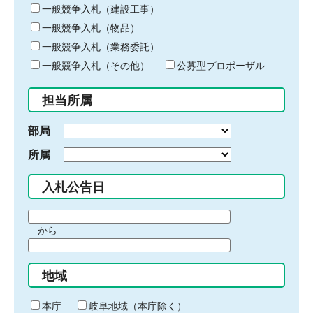
キ
一般競争入札（建設工事）
ー
一般競争入札（物品）
ワ
一般競争入札（業務委託）
ー
ド
一般競争入札（その他）
公募型プロポーザル
を
入
担当所属
力
部局
所属
入札公告日
期
から
間
期
の
間
始
地域
の
ま
終
り
わ
本庁
岐阜地域（本庁除く）