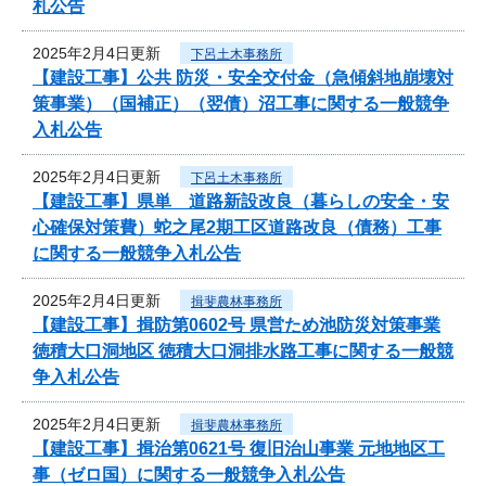
札公告
2025年2月4日更新
下呂土木事務所
【建設工事】公共 防災・安全交付金（急傾斜地崩壊対
策事業）（国補正）（翌債）沼工事に関する一般競争
入札公告
2025年2月4日更新
下呂土木事務所
【建設工事】県単 道路新設改良（暮らしの安全・安
心確保対策費）蛇之尾2期工区道路改良（債務）工事
に関する一般競争入札公告
2025年2月4日更新
揖斐農林事務所
【建設工事】揖防第0602号 県営ため池防災対策事業
徳積大口洞地区 徳積大口洞排水路工事に関する一般競
争入札公告
2025年2月4日更新
揖斐農林事務所
【建設工事】揖治第0621号 復旧治山事業 元地地区工
事（ゼロ国）に関する一般競争入札公告