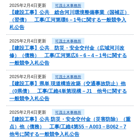
2025年2月4日更新
可茂土木事務所
【建設工事】公共 総合河川環境整備事業（国補正）
（翌債） 工事/工河第環6－1号に関する一般競争入
札公告
2025年2月4日更新
可茂土木事務所
【建設工事】公共 防災・安全交付金（広域河川改
修）（債務） 工事/工河第広6－6－4－1号に関する
一般競争入札公告
2025年2月4日更新
可茂土木事務所
【建設工事】県単 現道構造改築（交通事故防止）他
（0県債） 工事/工維4単第現構－J1 他号に関する
一般競争入札公告
2025年2月4日更新
可茂土木事務所
【建設工事】公共 防災・安全交付金（災害防除）（重
点）他（債務） 工事/工維4第55－A003－B062－7
他号に関する一般競争入札公告