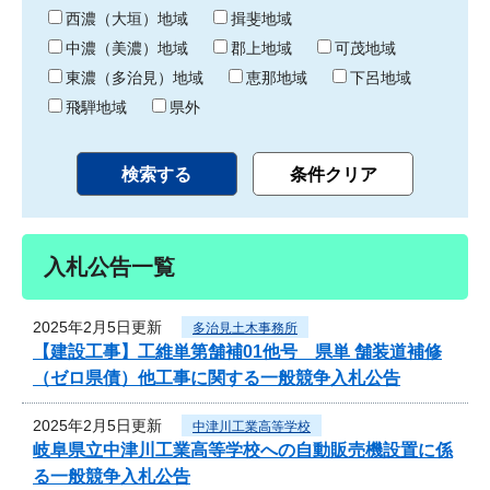
り
西濃（大垣）地域
揖斐地域
中濃（美濃）地域
郡上地域
可茂地域
東濃（多治見）地域
恵那地域
下呂地域
飛騨地域
県外
入札公告一覧
2025年2月5日更新
多治見土木事務所
【建設工事】工維単第舗補01他号 県単 舗装道補修
（ゼロ県債）他工事に関する一般競争入札公告
2025年2月5日更新
中津川工業高等学校
岐阜県立中津川工業高等学校への自動販売機設置に係
る一般競争入札公告