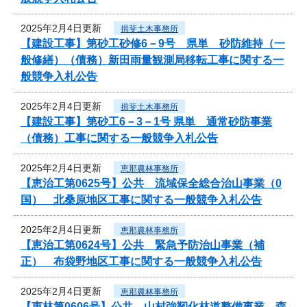
2025年2月4日更新
揖斐土木事務所
【建設工事】第砂工砂修6－9号 県単 砂防維持（一
般修繕）（債務）新田雨量観測局移転工事に関する一
般競争入札公告
2025年2月4日更新
揖斐土木事務所
【建設工事】第砂工6－3－1号 県単 通常砂防事業
（債務）工事に関する一般競争入札公告
2025年2月4日更新
恵那農林事務所
【恵治工第0625号】公共 流域保全総合治山事業（0
国） 北桑原地区工事に関する一般競争入札公告
2025年2月4日更新
恵那農林事務所
【恵治工第0624号】公共 緊急予防治山事業（補
正） 布袋野地区工事に関する一般競争入札公告
2025年2月4日更新
恵那農林事務所
【恵林第0606号】公共 山村強靭化林道整備事業 森