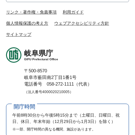
リンク・著作権・免責事項
利用ガイド
個人情報保護の考え方
ウェブアクセシビリティ方針
サイトマップ
岐阜県庁
GIFU Prefectural Office
〒500-8570
岐阜市薮田南2丁目1番1号
電話番号 058-272-1111（代表）
（法人番号4000020210005）
開庁時間
午前8時30分から午後5時15分まで
（土曜日、日曜日、祝
日、休日、年末年始（12月29日から1月3日）を除く）
※一部、開庁時間の異なる機関、施設があります。