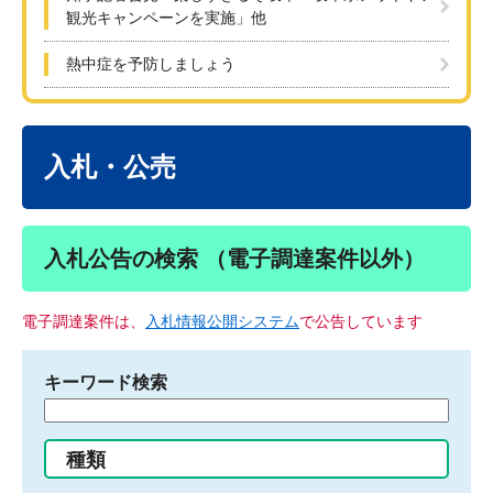
観光キャンペーンを実施」他
熱中症を予防しましょう
本
文
入札・公売
入札公告の検索 （電子調達案件以外）
電子調達案件は、
入札情報公開システム
で公告しています
キーワード検索
検
索
す
種類
る