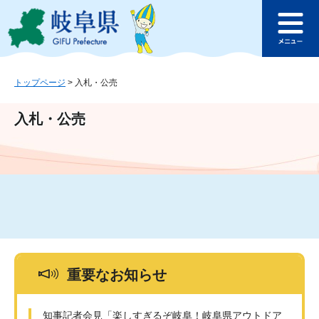
ペ
メ
このページの本文へ
ー
ニ
メ
ジ
ュ
ニ
の
ー
ュ
先
を
ー
頭
飛
トップページ
>
入札・公売
で
ば
す
し
入札・公売
。
て
本
文
へ
重要なお知らせ
知事記者会見「楽しすぎるぞ岐阜！岐阜県アウトドア