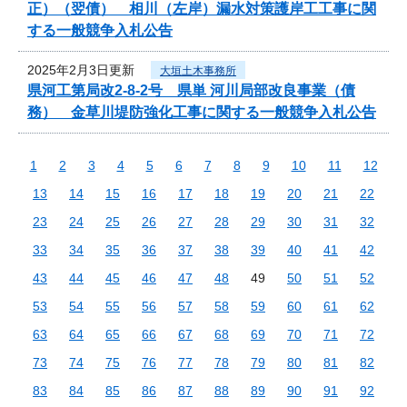
正）（翌債） 相川（左岸）漏水対策護岸工工事に関
する一般競争入札公告
2025年2月3日更新
大垣土木事務所
県河工第局改2-8-2号 県単 河川局部改良事業（債
務） 金草川堤防強化工事に関する一般競争入札公告
1
2
3
4
5
6
7
8
9
10
11
12
13
14
15
16
17
18
19
20
21
22
23
24
25
26
27
28
29
30
31
32
33
34
35
36
37
38
39
40
41
42
43
44
45
46
47
48
49
50
51
52
53
54
55
56
57
58
59
60
61
62
63
64
65
66
67
68
69
70
71
72
73
74
75
76
77
78
79
80
81
82
83
84
85
86
87
88
89
90
91
92