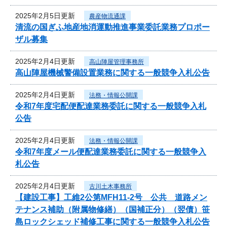
2025年2月5日更新
農産物流通課
清流の国ぎふ地産地消運動推進事業委託業務プロポー
ザル募集
2025年2月4日更新
高山陣屋管理事務所
高山陣屋機械警備設置業務に関する一般競争入札公告
2025年2月4日更新
法務・情報公開課
令和7年度宅配便配達業務委託に関する一般競争入札
公告
2025年2月4日更新
法務・情報公開課
令和7年度メール便配達業務委託に関する一般競争入
札公告
2025年2月4日更新
古川土木事務所
【建設工事】工維2公第MFH11-2号 公共 道路メン
テナンス補助（附属物修繕）（国補正分）（翌債）笹
島ロックシェッド補修工事に関する一般競争入札公告