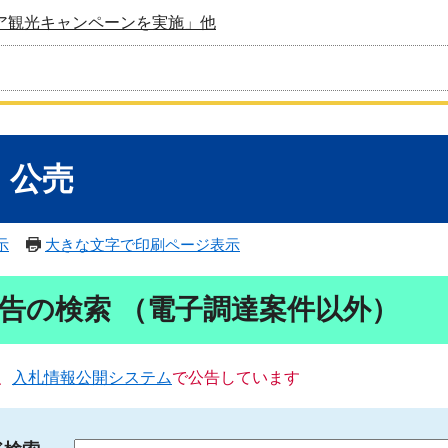
ア観光キャンペーンを実施」他
・公売
示
大きな文字で印刷ページ表示
告の検索 （電子調達案件以外）
、
入札情報公開システム
で公告しています