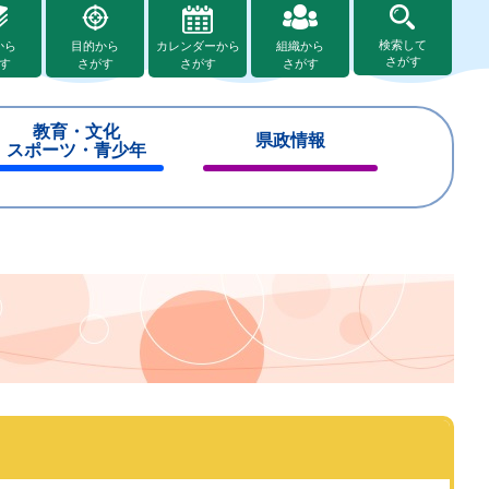
検索して
から
目的から
カレンダーから
組織から
さがす
す
さがす
さがす
さがす
教育・文化
県政情報
スポーツ・青少年
閉
閉
じ
じ
る
る