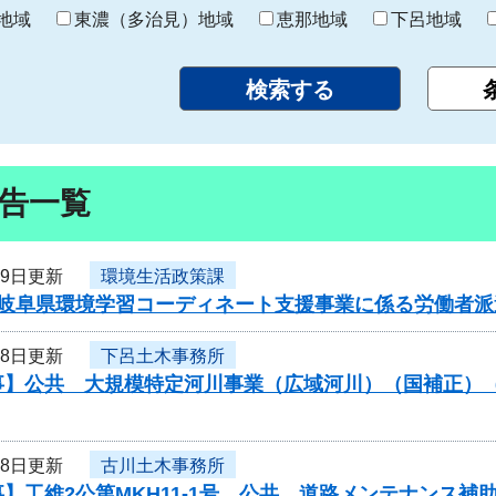
り
地域
東濃（多治見）地域
恵那地域
下呂地域
告一覧
19日更新
環境生活政策課
岐阜県環境学習コーディネート支援事業に係る労働者派遣
18日更新
下呂土木事務所
事】公共 大規模特定河川事業（広域河川）（国補正）
18日更新
古川土木事務所
】工維2公第MKH11-1号 公共 道路メンテナンス