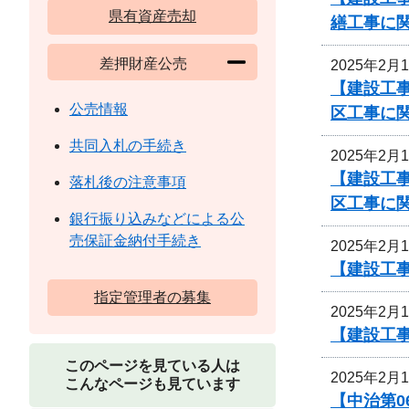
県有資産売却
繕工事に
差押財産公売
2025年2月
【建設工事
公売情報
区工事に
共同入札の手続き
2025年2月
【建設工事
落札後の注意事項
区工事に
銀行振り込みなどによる公
売保証金納付手続き
2025年2月
【建設工
指定管理者の募集
2025年2月
【建設工
このページを見ている人は
2025年2月
こんなページも見ています
【中治第0