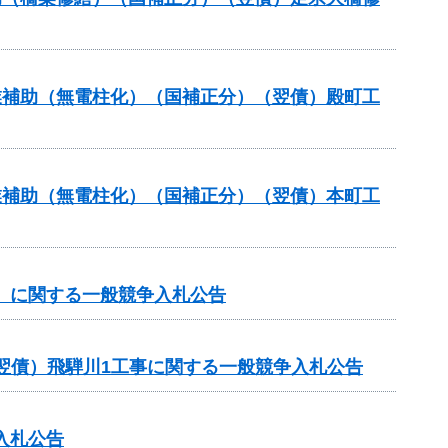
事業補助（無電柱化）（国補正分）（翌債）殿町工
事業補助（無電柱化）（国補正分）（翌債）本町工
谷）に関する一般競争入札公告
翌債）飛騨川1工事に関する一般競争入札公告
入札公告