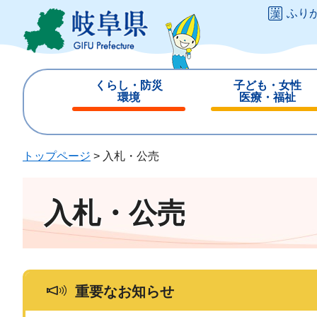
ペ
メ
ふり
ー
ニ
ジ
ュ
の
ー
先
を
くらし・防災
子ども・女性
頭
飛
環境
医療・福祉
で
ば
閉
閉
す
し
じ
じ
。
て
る
る
トップページ
>
入札・公売
本
文
へ
入札・公売
重要なお知らせ