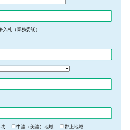
争入札（業務委託）
地域
中濃（美濃）地域
郡上地域