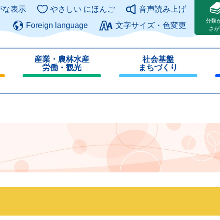
このページの本文へ
がな表示
やさしい にほんご
音声読み上げ
分類
Foreign language
文字サイズ・色変更
さが
産業・農林水産
社会基盤
労働・観光
まちづくり
閉
閉
じ
じ
る
る