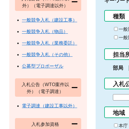
キーワー
外）（電子調達以外）
種類
一般競争入札（建設工事）
一般
一般競争入札（物品）
一般
一般競争入札（業務委託）
担当
一般競争入札（その他）
公募型プロポーザル
部局
入札
入札公告（WTO案件以
外）（電子調達）
期
間
電子調達（建設工事以外）
の
地域
始
入札参加資格
ま
本庁