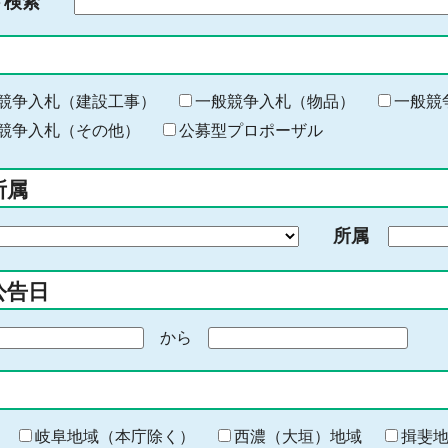
ド検索
検
索
す
る
キ
競争入札（建設工事）
一般競争入札（物品）
一般競
ー
競争入札（その他）
公募型プロポーザル
ワ
ー
所属
ド
を
所属
入
力
公告日
から
期
間
の
終
わ
岐阜地域（本庁除く）
西濃（大垣）地域
揖斐