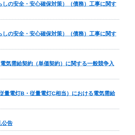
らしの安全・安心確保対策）（債務）工事に関す
らしの安全・安心確保対策）（債務）工事に関す
る電気需給契約（単価契約）に関する一般競争入
従量電灯B・従量電灯C相当）における電気需給
札公告