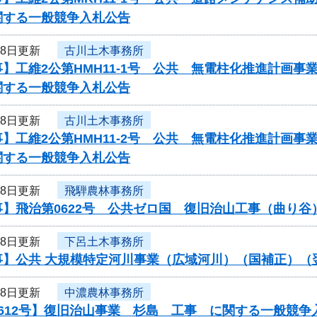
関する一般競争入札公告
18日更新
古川土木事務所
】工維2公第HMH11-1号 公共 無電柱化推進計画
関する一般競争入札公告
18日更新
古川土木事務所
】工維2公第HMH11-2号 公共 無電柱化推進計画
関する一般競争入札公告
18日更新
飛騨農林事務所
事】飛治第0622号 公共ゼロ国 復旧治山工事（曲り
18日更新
下呂土木事務所
事】公共 大規模特定河川事業（広域河川）（国補正）（
18日更新
中濃農林事務所
612号】復旧治山事業 杉島 工事 に関する一般競争