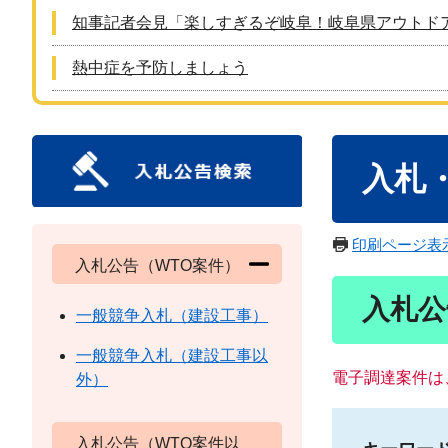
知事記者会見「楽しすぎるぞ岐阜！岐阜県アウトド
熱中症を予防しましょう
本
入札
文
印刷ページ表
入札公告（WTO案件）
入札公
一般競争入札（建設工事）
一般競争入札（建設工事以
電子調達案件は
外）
入札公告（WTO案件以