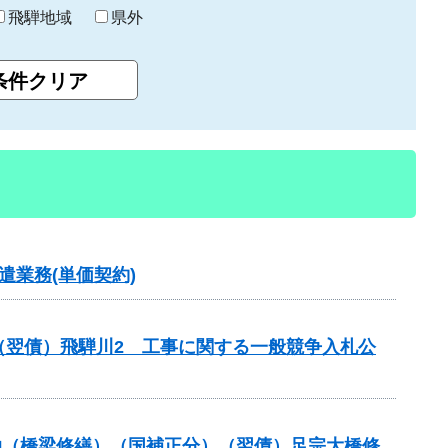
飛騨地域
県外
業務(単価契約)
（翌債）飛騨川2 工事に関する一般競争入札公
補助（橋梁修繕）（国補正分）（翌債）足宗大橋修