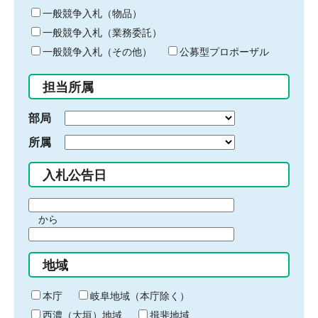
ー
一般競争入札（物品）
ワ
一般競争入札（業務委託）
ー
ド
一般競争入札（その他）
公募型プロポーザル
を
入
担当所属
力
部局
所属
入札公告日
期
から
間
期
の
間
始
地域
の
ま
終
り
わ
本庁
岐阜地域（本庁除く）
り
西濃（大垣）地域
揖斐地域