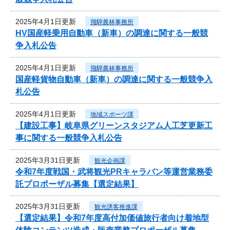
2025年4月1日更新
飛騨農林事務所
HV国産軽乗用自動車（新車）の調達に関する一般競
争入札公告
2025年4月1日更新
飛騨農林事務所
国産軽貨物自動車（新車）の調達に関する一般競争入
札公告
2025年4月1日更新
地域スポーツ課
【建設工事】岐阜県グリーンスタジアム人工芝更新工
事に関する一般競争入札公告
2025年3月31日更新
観光企画課
令和7年度戦国・武将観光PRキャラバン等運営業務委
託プロポーザル募集【選定結果】
2025年3月31日更新
観光誘客推進課
【選定結果】令和7年度高付加価値旅行者向け着地型