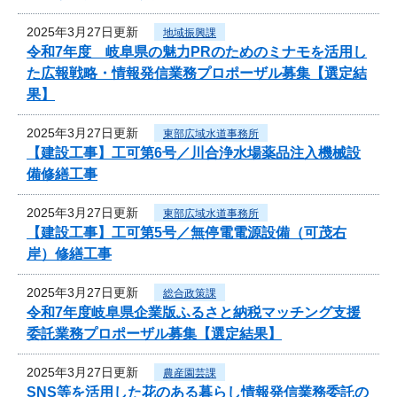
2025年3月27日更新
地域振興課
令和7年度 岐阜県の魅力PRのためのミナモを活用し
た広報戦略・情報発信業務プロポーザル募集【選定結
果】
2025年3月27日更新
東部広域水道事務所
【建設工事】工可第6号／川合浄水場薬品注入機械設
備修繕工事
2025年3月27日更新
東部広域水道事務所
【建設工事】工可第5号／無停電電源設備（可茂右
岸）修繕工事
2025年3月27日更新
総合政策課
令和7年度岐阜県企業版ふるさと納税マッチング支援
委託業務プロポーザル募集【選定結果】
2025年3月27日更新
農産園芸課
SNS等を活用した花のある暮らし情報発信業務委託の