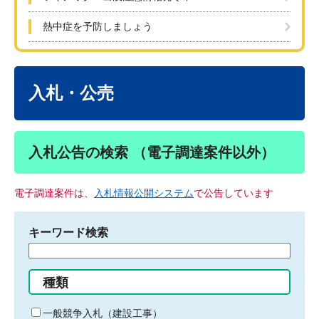
熱中症を予防しましょう
本
文
入札・公売
入札公告の検索 （電子調達案件以外）
電子調達案件は、
入札情報公開システム
で公告しています
キーワード検索
検
索
す
種類
る
キ
一般競争入札（建設工事）