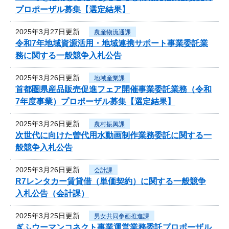
プロポーザル募集【選定結果】
2025年3月27日更新
農産物流通課
令和7年地域資源活用・地域連携サポート事業委託業
務に関する一般競争入札公告
2025年3月26日更新
地域産業課
首都圏県産品販売促進フェア開催事業委託業務（令和
7年度事業）プロポーザル募集【選定結果】
2025年3月26日更新
農村振興課
次世代に向けた曽代用水動画制作業務委託に関する一
般競争入札公告
2025年3月26日更新
会計課
R7レンタカー賃貸借（単価契約）に関する一般競争
入札公告（会計課）
2025年3月25日更新
男女共同参画推進課
ぎふウーマンコネクト事業運営業務委託プロポーザル