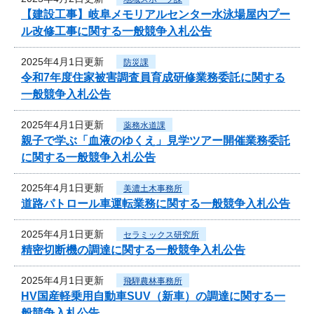
【建設工事】岐阜メモリアルセンター水泳場屋内プー
ル改修工事に関する一般競争入札公告
2025年4月1日更新
防災課
令和7年度住家被害調査員育成研修業務委託に関する
一般競争入札公告
2025年4月1日更新
薬務水道課
親子で学ぶ「血液のゆくえ」見学ツアー開催業務委託
に関する一般競争入札公告
2025年4月1日更新
美濃土木事務所
道路パトロール車運転業務に関する一般競争入札公告
2025年4月1日更新
セラミックス研究所
精密切断機の調達に関する一般競争入札公告
2025年4月1日更新
飛騨農林事務所
HV国産軽乗用自動車SUV（新車）の調達に関する一
般競争入札公告