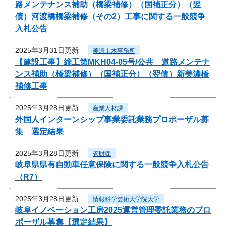
路メンテナンス補助（橋梁補修）（国補正分）（翌
債）河渡橋橋梁補修（その2）工事に関する一般競争
入札公告
2025年3月31日更新
美濃土木事務所
【建設工事】維工第MKH04-05号/公共 道路メンテナ
ンス補助（橋梁補修）（国補正分）（翌債）新美濃橋
補修工事
2025年3月28日更新
産業人材課
外国人インターンシップ事業委託業務プロポーザル募
集 選定結果
2025年3月28日更新
管財課
岐阜県県有自動車任意保険に関する一般競争入札公告
（R7）
2025年3月28日更新
情報科学芸術大学院大学
岐阜イノベーション工房2025運営管理委託業務のプロ
ポーザル募集【選定結果】