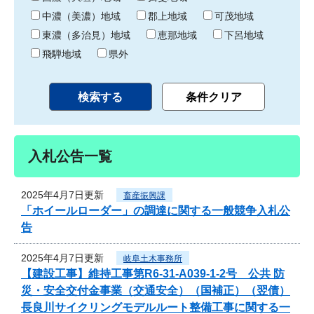
中濃（美濃）地域
郡上地域
可茂地域
東濃（多治見）地域
恵那地域
下呂地域
飛騨地域
県外
入札公告一覧
2025年4月7日更新
畜産振興課
「ホイールローダー」の調達に関する一般競争入札公
告
2025年4月7日更新
岐阜土木事務所
【建設工事】維持工事第R6-31-A039-1-2号 公共 防
災・安全交付金事業（交通安全）（国補正）（翌債）
長良川サイクリングモデルルート整備工事に関する一