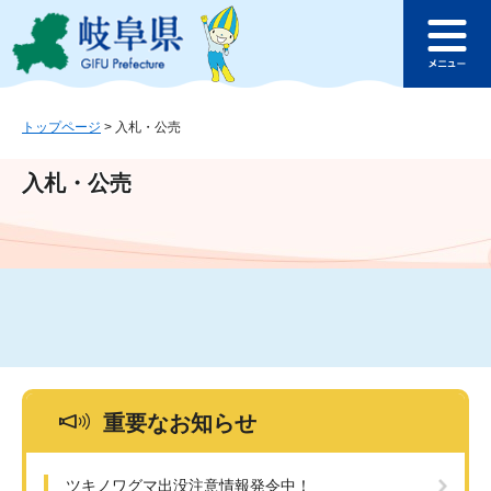
ペ
メ
このページの本文へ
ー
ニ
メ
ジ
ュ
ニ
の
ー
ュ
先
を
ー
頭
飛
トップページ
>
入札・公売
で
ば
す
し
入札・公売
。
て
本
文
へ
重要なお知らせ
ツキノワグマ出没注意情報発令中！