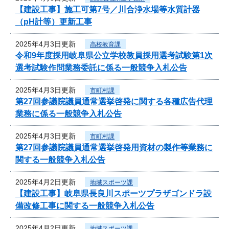
【建設工事】施工可第7号／川合浄水場等水質計器
（pH計等）更新工事
2025年4月3日更新
高校教育課
令和9年度採用岐阜県公立学校教員採用選考試験第1次
選考試験作問業務委託に係る一般競争入札公告
2025年4月3日更新
市町村課
第27回参議院議員通常選挙啓発に関する各種広告代理
業務に係る一般競争入札公告
2025年4月3日更新
市町村課
第27回参議院議員通常選挙啓発用資材の製作等業務に
関する一般競争入札公告
2025年4月2日更新
地域スポーツ課
【建設工事】岐阜県長良川スポーツプラザゴンドラ設
備改修工事に関する一般競争入札公告
2025年4月2日更新
地域スポーツ課