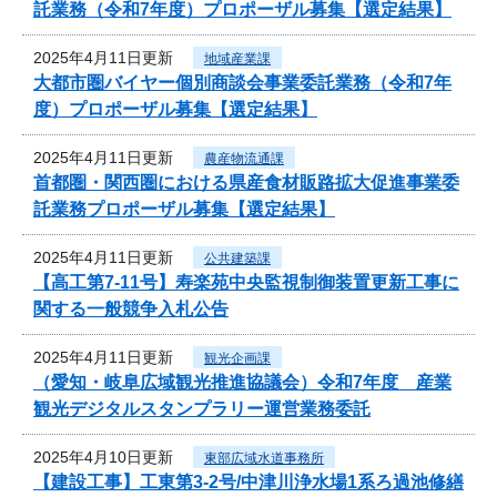
託業務（令和7年度）プロポーザル募集【選定結果】
2025年4月11日更新
地域産業課
大都市圏バイヤー個別商談会事業委託業務（令和7年
度）プロポーザル募集【選定結果】
2025年4月11日更新
農産物流通課
首都圏・関西圏における県産食材販路拡大促進事業委
託業務プロポーザル募集【選定結果】
2025年4月11日更新
公共建築課
【高工第7-11号】寿楽苑中央監視制御装置更新工事に
関する一般競争入札公告
2025年4月11日更新
観光企画課
（愛知・岐阜広域観光推進協議会）令和7年度 産業
観光デジタルスタンプラリー運営業務委託
2025年4月10日更新
東部広域水道事務所
【建設工事】工東第3-2号/中津川浄水場1系ろ過池修繕