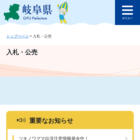
ペ
メ
このページの本文へ
ー
ニ
メ
ジ
ュ
ニ
の
ー
ュ
先
を
ー
頭
飛
トップページ
>
入札・公売
で
ば
す
し
入札・公売
。
て
本
文
へ
重要なお知らせ
ツキノワグマ出没注意情報発令中！