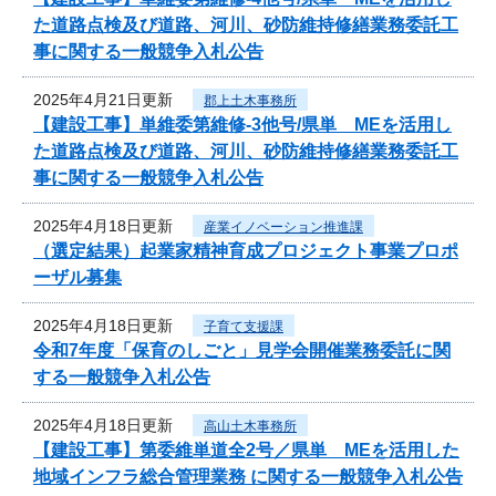
た道路点検及び道路、河川、砂防維持修繕業務委託工
事に関する一般競争入札公告
2025年4月21日更新
郡上土木事務所
【建設工事】単維委第維修‐3他号/県単 MEを活用し
た道路点検及び道路、河川、砂防維持修繕業務委託工
事に関する一般競争入札公告
2025年4月18日更新
産業イノベーション推進課
（選定結果）起業家精神育成プロジェクト事業プロポ
ーザル募集
2025年4月18日更新
子育て支援課
令和7年度「保育のしごと」見学会開催業務委託に関
する一般競争入札公告
2025年4月18日更新
高山土木事務所
【建設工事】第委維単道全2号／県単 MEを活用した
地域インフラ総合管理業務 に関する一般競争入札公告