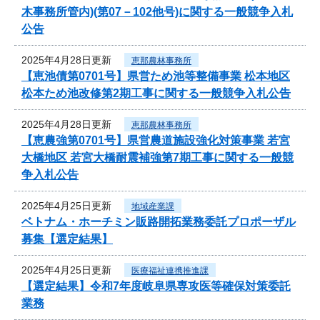
木事務所管内)(第07－102他号)に関する一般競争入札
公告
2025年4月28日更新
恵那農林事務所
【恵池債第0701号】県営ため池等整備事業 松本地区
松本ため池改修第2期工事に関する一般競争入札公告
2025年4月28日更新
恵那農林事務所
【恵農強第0701号】県営農道施設強化対策事業 若宮
大橋地区 若宮大橋耐震補強第7期工事に関する一般競
争入札公告
2025年4月25日更新
地域産業課
ベトナム・ホーチミン販路開拓業務委託プロポーザル
募集【選定結果】
2025年4月25日更新
医療福祉連携推進課
【選定結果】令和7年度岐阜県専攻医等確保対策委託
業務