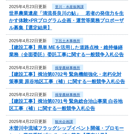
2025年4月23日更新
里川・水産振興課
世界農業遺産「清流長良川の鮎」 若者の発信力を生
かす体験×PRプログラム企画・運営等業務プロポーザ
ル募集【選定結果】
2025年4月22日更新
下呂土木事務所
【建設工事】県単 MEを活用した道路点検・維持修繕
業務（全面委託）委託工事に関する一般競争入札公告
2025年4月22日更新
揖斐農林事務所
【建設工事】揖治第0702号 緊急機能強化・老朽化対
策事業 原谷地区工事（補）に関する一般競争入札公告
2025年4月22日更新
揖斐農林事務所
【建設工事】揖治第0701号 緊急総合治山事業 白谷地
区工事（補）に関する一般競争入札公告
2025年4月22日更新
観光企画課
木曽川中流域フラッグシップイベント開催・プロモー