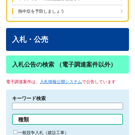
熱中症を予防しましょう
本
文
入札・公売
入札公告の検索 （電子調達案件以外）
電子調達案件は、
入札情報公開システム
で公告しています
キーワード検索
検
索
す
種類
る
キ
一般競争入札（建設工事）