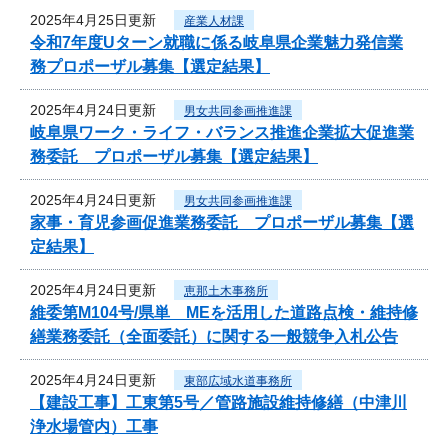
2025年4月25日更新
産業人材課
令和7年度Uターン就職に係る岐阜県企業魅力発信業
務プロポーザル募集【選定結果】
2025年4月24日更新
男女共同参画推進課
岐阜県ワーク・ライフ・バランス推進企業拡大促進業
務委託 プロポーザル募集【選定結果】
2025年4月24日更新
男女共同参画推進課
家事・育児参画促進業務委託 プロポーザル募集【選
定結果】
2025年4月24日更新
恵那土木事務所
維委第M104号/県単 MEを活用した道路点検・維持修
繕業務委託（全面委託）に関する一般競争入札公告
2025年4月24日更新
東部広域水道事務所
【建設工事】工東第5号／管路施設維持修繕（中津川
浄水場管内）工事