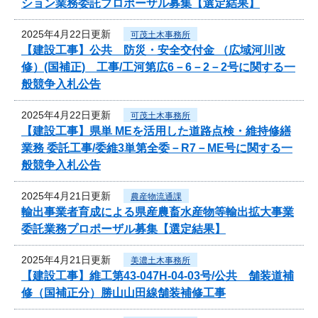
ション業務委託プロポーザル募集【選定結果】
2025年4月22日更新
可茂土木事務所
【建設工事】公共 防災・安全交付金 （広域河川改
修）(国補正) 工事/工河第広6－6－2－2号に関する一
般競争入札公告
2025年4月22日更新
可茂土木事務所
【建設工事】県単 MEを活用した道路点検・維持修繕
業務 委託工事/委維3単第全委－R7－ME号に関する一
般競争入札公告
2025年4月21日更新
農産物流通課
輸出事業者育成による県産農畜水産物等輸出拡大事業
委託業務プロポーザル募集【選定結果】
2025年4月21日更新
美濃土木事務所
【建設工事】維工第43-047H-04-03号/公共 舗装道補
修（国補正分）勝山山田線舗装補修工事