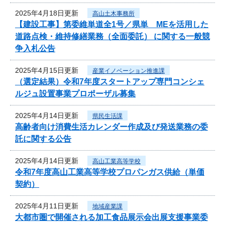
2025年4月18日更新
高山土木事務所
【建設工事】第委維単道全1号／県単 MEを活用した
道路点検・維持修繕業務（全面委託） に関する一般競
争入札公告
2025年4月15日更新
産業イノベーション推進課
（選定結果）令和7年度スタートアップ専門コンシェ
ルジュ設置事業プロポーザル募集
2025年4月14日更新
県民生活課
高齢者向け消費生活カレンダー作成及び発送業務の委
託に関する公告
2025年4月14日更新
高山工業高等学校
令和7年度高山工業高等学校プロパンガス供給（単価
契約）
2025年4月11日更新
地域産業課
大都市圏で開催される加工食品展示会出展支援事業委