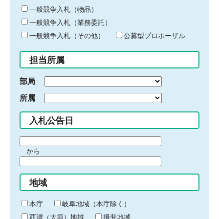
ー
一般競争入札（物品）
ワ
一般競争入札（業務委託）
ー
ド
一般競争入札（その他）
公募型プロポーザル
を
入
担当所属
力
部局
所属
入札公告日
期
から
間
期
の
間
始
地域
の
ま
終
り
わ
本庁
岐阜地域（本庁除く）
り
西濃（大垣）地域
揖斐地域