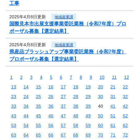
工事
2025年4月8日更新
地域産業課
国際見本市出展支援事業委託業務（令和7年度）プロ
ポーザル募集【選定結果】
2025年4月8日更新
地域産業課
県産品ブラッシュアップ事業委託業務（令和7年度）
プロポーザル募集【選定結果】
1
2
3
4
5
6
7
8
9
10
11
12
13
14
15
16
17
18
19
20
21
22
23
24
25
26
27
28
29
30
31
32
33
34
35
36
37
38
39
40
41
42
43
44
45
46
47
48
49
50
51
52
53
54
55
56
57
58
59
60
61
62
63
64
65
66
67
68
69
70
71
72