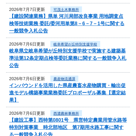
2026年7月7日更新
可茂土木事務所
【建設関連業務】県単 河川局部改良事業 用地調査点
検等技術業務 委託/委河用単第8－6－7－1号に関する
一般競争入札公告
2026年7月6日更新
岐阜希望が丘特別支援学校
岐阜県立岐阜希望が丘特別支援学校で実施する建築基
準法第12条定期点検等委託業務に関する一般競争入札
公告
2026年7月6日更新
農産物流通課
インバウンドを活用した県産農畜水産物購買・輸出促
進モデル構築事業業務委託プロポーザル募集【選定結
果】
2026年7月6日更新
西濃農林事務所
【建設工事】西特第0801号 県営特定農業用管水路等
特別対策事業 時北部地区 第7期用水路工事に関す
る一般競争入札公告