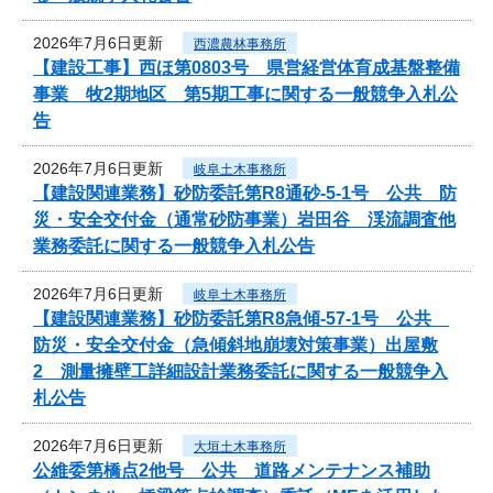
2026年7月6日更新
西濃農林事務所
【建設工事】西ほ第0803号 県営経営体育成基盤整備
事業 牧2期地区 第5期工事に関する一般競争入札公
告
2026年7月6日更新
岐阜土木事務所
【建設関連業務】砂防委託第R8通砂-5-1号 公共 防
災・安全交付金（通常砂防事業）岩田谷 渓流調査他
業務委託に関する一般競争入札公告
2026年7月6日更新
岐阜土木事務所
【建設関連業務】砂防委託第R8急傾-57-1号 公共
防災・安全交付金（急傾斜地崩壊対策事業）出屋敷
2 測量擁壁工詳細設計業務委託に関する一般競争入
札公告
2026年7月6日更新
大垣土木事務所
公維委第橋点2他号 公共 道路メンテナンス補助