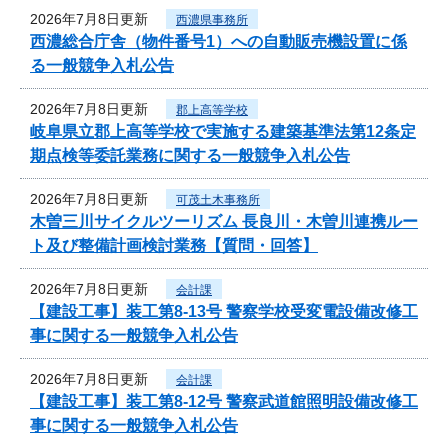
2026年7月8日更新
西濃県事務所
西濃総合庁舎（物件番号1）への自動販売機設置に係
る一般競争入札公告
2026年7月8日更新
郡上高等学校
岐阜県立郡上高等学校で実施する建築基準法第12条定
期点検等委託業務に関する一般競争入札公告
2026年7月8日更新
可茂土木事務所
木曽三川サイクルツーリズム 長良川・木曽川連携ルー
ト及び整備計画検討業務【質問・回答】
2026年7月8日更新
会計課
【建設工事】装工第8-13号 警察学校受変電設備改修工
事に関する一般競争入札公告
2026年7月8日更新
会計課
【建設工事】装工第8-12号 警察武道館照明設備改修工
事に関する一般競争入札公告