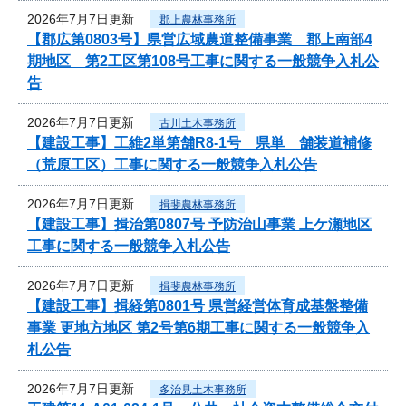
2026年7月7日更新
郡上農林事務所
【郡広第0803号】県営広域農道整備事業 郡上南部4
期地区 第2工区第108号工事に関する一般競争入札公
告
2026年7月7日更新
古川土木事務所
【建設工事】工維2単第舗R8-1号 県単 舗装道補修
（荒原工区）工事に関する一般競争入札公告
2026年7月7日更新
揖斐農林事務所
【建設工事】揖治第0807号 予防治山事業 上ケ瀬地区
工事に関する一般競争入札公告
2026年7月7日更新
揖斐農林事務所
【建設工事】揖経第0801号 県営経営体育成基盤整備
事業 更地方地区 第2号第6期工事に関する一般競争入
札公告
2026年7月7日更新
多治見土木事務所