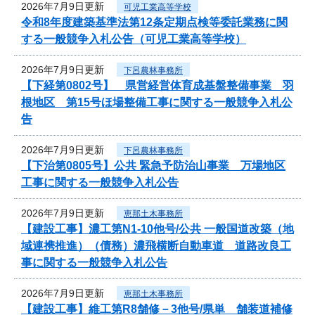
2026年7月9日更新
可児工業高等学校
令和8年度建築基準法第12条定期点検等委託業務に関
する一般競争入札公告（可児工業高等学校）
2026年7月9日更新
下呂農林事務所
【下経第0802号】 県営経営体育成基盤整備事業 羽
根地区 第15号ほ場整備工事に関する一般競争入札公
告
2026年7月9日更新
下呂農林事務所
【下治第0805号】公共 緊急予防治山事業 万場地区
工事に関する一般競争入札公告
2026年7月9日更新
恵那土木事務所
【建設工事】濃工第N1-10他号/公共 一般国道改築（地
域連携推進）（債務）濃飛横断自動車道 道路改良工
事に関する一般競争入札公告
2026年7月9日更新
恵那土木事務所
【建設工事】維工第R8舗修－3他号/県単 舗装道補修