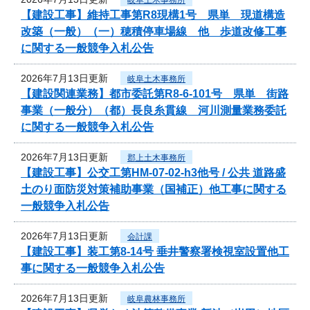
【建設工事】維持工事第R8現構1号 県単 現道構造
改築（一般）（一）穂積停車場線 他 歩道改修工事
に関する一般競争入札公告
2026年7月13日更新
岐阜土木事務所
【建設関連業務】都市委託第R8-6-101号 県単 街路
事業（一般分）（都）長良糸貫線 河川測量業務委託
に関する一般競争入札公告
2026年7月13日更新
郡上土木事務所
【建設工事】公交工第HM-07-02-h3他号 / 公共 道路盛
土のり面防災対策補助事業（国補正）他工事に関する
一般競争入札公告
2026年7月13日更新
会計課
【建設工事】装工第8-14号 垂井警察署検視室設置他工
事に関する一般競争入札公告
2026年7月13日更新
岐阜農林事務所