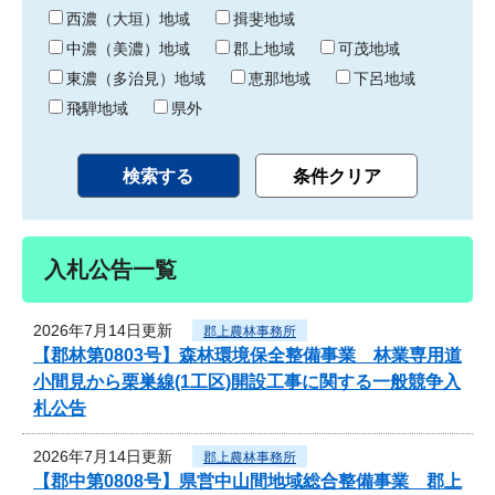
り
西濃（大垣）地域
揖斐地域
中濃（美濃）地域
郡上地域
可茂地域
東濃（多治見）地域
恵那地域
下呂地域
飛騨地域
県外
入札公告一覧
2026年7月14日更新
郡上農林事務所
【郡林第0803号】森林環境保全整備事業 林業専用道
小間見から栗巣線(1工区)開設工事に関する一般競争入
札公告
2026年7月14日更新
郡上農林事務所
【郡中第0808号】県営中山間地域総合整備事業 郡上