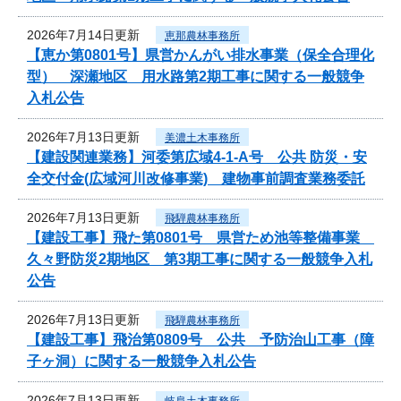
2026年7月14日更新
恵那農林事務所
【恵か第0801号】県営かんがい排水事業（保全合理化
型） 深瀬地区 用水路第2期工事に関する一般競争
入札公告
2026年7月13日更新
美濃土木事務所
【建設関連業務】河委第広域4-1-A号 公共 防災・安
全交付金(広域河川改修事業) 建物事前調査業務委託
2026年7月13日更新
飛騨農林事務所
【建設工事】飛た第0801号 県営ため池等整備事業
久々野防災2期地区 第3期工事に関する一般競争入札
公告
2026年7月13日更新
飛騨農林事務所
【建設工事】飛治第0809号 公共 予防治山工事（障
子ヶ洞）に関する一般競争入札公告
2026年7月13日更新
岐阜土木事務所