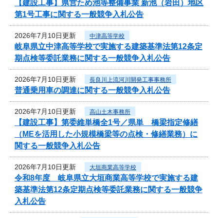
【建設工事】県営ため池等整備事業 新池（岩田）地区
第1号工事に関する一般競争入札公告
2026年7月10日更新
中津高等学校
岐阜県立中津高等学校で実施する建築基準法第12条定
期点検等委託業務に関する一般競争入札公告
2026年7月10日更新
長良川上流河川開発工事事務所
普通乗用車の調達に関する一般競争入札公告
2026年7月10日更新
高山土木事務所
【建設工事】第委維単橋全1号／県単 橋梁指定修繕
（MEを活用した小規模橋梁等の点検・修繕業務）に
関する一般競争入札公告
2026年7月10日更新
大垣商業高等学校
令和8年度 岐阜県立大垣商業高等学校で実施する建
築基準法第12条定期点検等委託業務に関する一般競争
入札公告