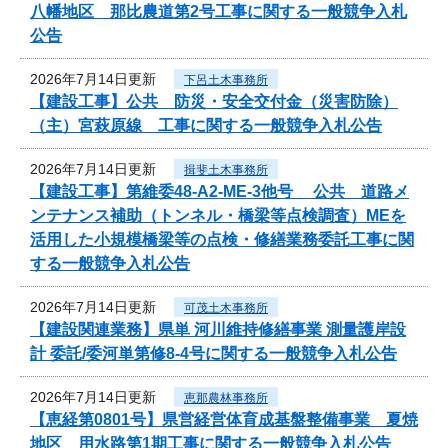
八幡地区 那比農道第2号工事に関する一般競争入札
公告
2026年7月14日更新
下呂土木事務所
【建設工事】公共 防災・安全交付金（災害防除）
（主）宮萩原線 工事に関する一般競争入札公告
2026年7月14日更新
揖斐土木事務所
【建設工事】第維委48-A2-ME-3他号 公共 道路メ
ンテナンス補助（トンネル・橋梁等点検調査）MEを
活用した小規模橋梁等の点検・修繕業務委託工事に関
する一般競争入札公告
2026年7月14日更新
可茂土木事務所
【建設関連業務】県単 河川維持修繕事業 測量護岸設
計 委託/委河単第修8-4号に関する一般競争入札公告
2026年7月14日更新
恵那農林事務所
【恵経第0801号】県営経営体育成基盤整備事業 夏焼
地区 用水路第1期工事に関する一般競争入札公告