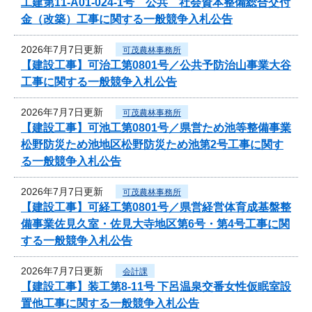
工建第11-A01-024-1号 公共 社会資本整備総合交付
金（改築）工事に関する一般競争入札公告
2026年7月7日更新
可茂農林事務所
【建設工事】可治工第0801号／公共予防治山事業大谷
工事に関する一般競争入札公告
2026年7月7日更新
可茂農林事務所
【建設工事】可池工第0801号／県営ため池等整備事業
松野防災ため池地区松野防災ため池第2号工事に関す
る一般競争入札公告
2026年7月7日更新
可茂農林事務所
【建設工事】可経工第0801号／県営経営体育成基盤整
備事業佐見久室・佐見大寺地区第6号・第4号工事に関
する一般競争入札公告
2026年7月7日更新
会計課
【建設工事】装工第8-11号 下呂温泉交番女性仮眠室設
置他工事に関する一般競争入札公告