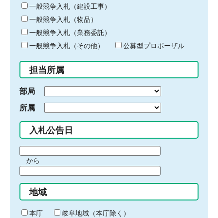
キ
一般競争入札（建設工事）
ー
一般競争入札（物品）
ワ
一般競争入札（業務委託）
ー
ド
一般競争入札（その他）
公募型プロポーザル
を
入
担当所属
力
部局
所属
入札公告日
期
から
間
期
の
間
始
地域
の
ま
終
り
わ
本庁
岐阜地域（本庁除く）