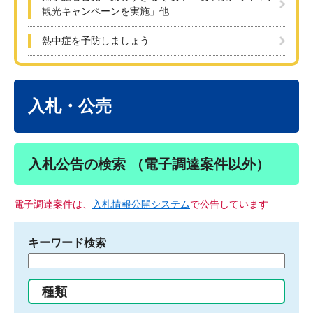
観光キャンペーンを実施」他
熱中症を予防しましょう
本
文
入札・公売
入札公告の検索 （電子調達案件以外）
電子調達案件は、
入札情報公開システム
で公告しています
キーワード検索
検
索
す
種類
る