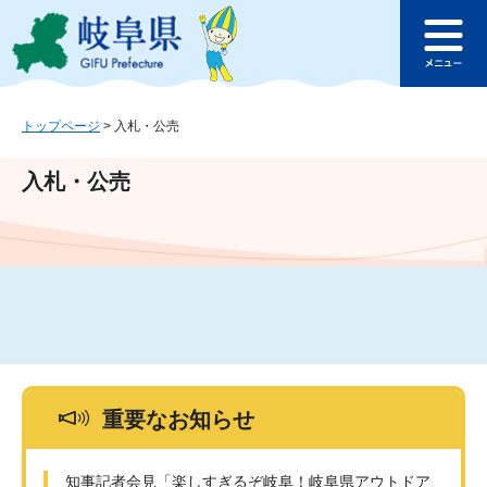
ペ
メ
このページの本文へ
ー
ニ
メ
ジ
ュ
ニ
の
ー
ュ
先
を
ー
頭
飛
トップページ
>
入札・公売
で
ば
す
し
入札・公売
。
て
本
文
へ
重要なお知らせ
知事記者会見「楽しすぎるぞ岐阜！岐阜県アウトドア