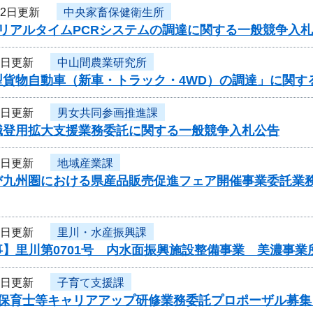
12日更新
中央家畜保健衛生所
度リアルタイムPCRシステムの調達に関する一般競争入
9日更新
中山間農業研究所
型貨物自動車（新車・トラック・4WD）の調達」に関す
9日更新
男女共同参画推進課
職登用拡大支援業務委託に関する一般競争入札公告
9日更新
地域産業課
び九州圏における県産品販売促進フェア開催事業委託業
9日更新
里川・水産振興課
事】里川第0701号 内水面振興施設整備事業 美濃事
8日更新
子育て支援課
度保育士等キャリアアップ研修業務委託プロポーザル募集