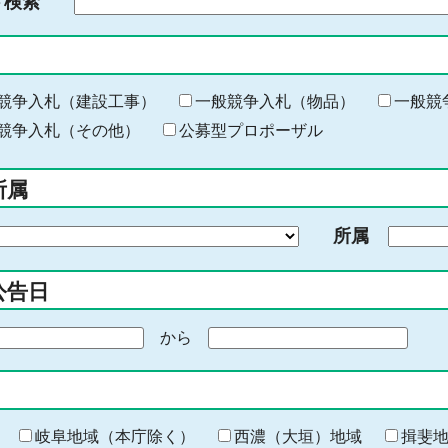
ド検索
検
索
す
る
キ
競争入札（建設工事）
一般競争入札（物品）
一般競
ー
競争入札（その他）
公募型プロポーザル
ワ
ー
所属
ド
を
所属
入
力
公告日
から
期
間
の
終
わ
岐阜地域（本庁除く）
西濃（大垣）地域
揖斐