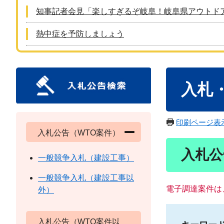
知事記者会見「楽しすぎるぞ岐阜！岐阜県アウトド
熱中症を予防しましょう
本
入札
文
印刷ページ表
入札公告（WTO案件）
入札公
一般競争入札（建設工事）
一般競争入札（建設工事以
電子調達案件は
外）
入札公告（WTO案件以