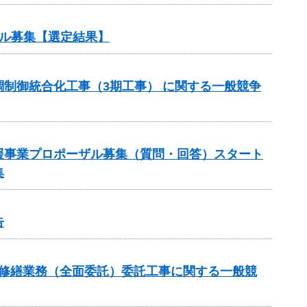
ル募集【選定結果】
制御統合化工事（3期工事） に関する一般競争
援事業プロポーザル募集（質問・回答）スタート
集
告
持修繕業務（全面委託）委託工事に関する一般競