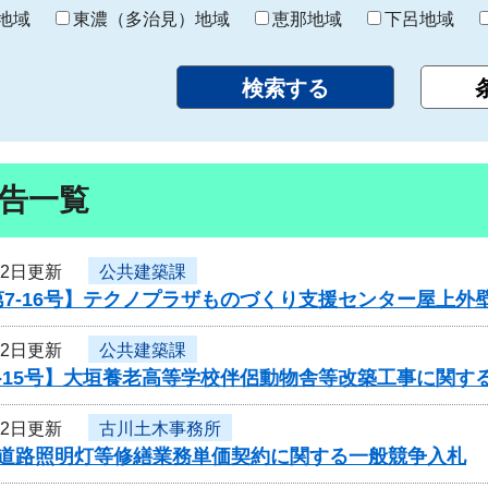
り
地域
東濃（多治見）地域
恵那地域
下呂地域
告一覧
12日更新
公共建築課
7-16号】テクノプラザものづくり支援センター屋上外
12日更新
公共建築課
-15号】大垣養老高等学校伴侶動物舎等改築工事に関す
12日更新
古川土木事務所
度道路照明灯等修繕業務単価契約に関する一般競争入札