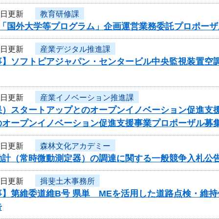
8日更新
教育研修課
度「国外大学等プログラム」企画運営業務委託プロポーザ
7日更新
産業デジタル推進課
事】ソフトピアジャパン・センタービル中央監視装置空調
7日更新
産業イノベーション推進課
果）スタートアップとのオープンイノベーション促進支
のオープンイノベーション促進支援事業プロポーザル募
7日更新
森林文化アカデミー
動計（常時微動測定器）の調達に関する一般競争入札公
7日更新
揖斐土木事務所
事】第維委道維B号 県単 MEを活用した道路点検・維
告