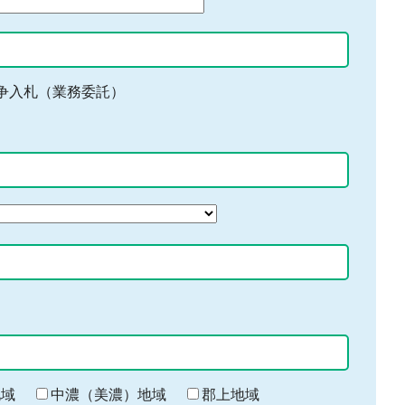
争入札（業務委託）
地域
中濃（美濃）地域
郡上地域