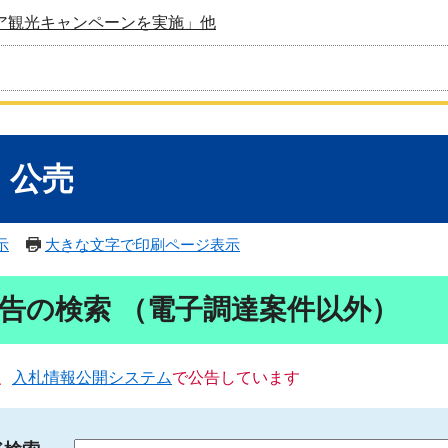
ア観光キャンペーンを実施」他
・公売
示
大きな文字で印刷ページ表示
告の検索 （電子調達案件以外）
、
入札情報公開システム
で公告しています