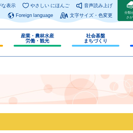
このページの本文へ
がな表示
やさしい にほんご
音声読み上げ
分類
Foreign language
文字サイズ・色変更
さが
産業・農林水産
社会基盤
労働・観光
まちづくり
閉
閉
じ
じ
る
る