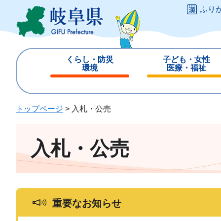
ペ
メ
ふり
ー
ニ
ジ
ュ
の
ー
先
を
くらし・防災
子ども・女性
頭
飛
環境
医療・福祉
で
ば
閉
閉
す
し
じ
じ
。
て
る
る
トップページ
>
入札・公売
本
文
へ
入札・公売
重要なお知らせ