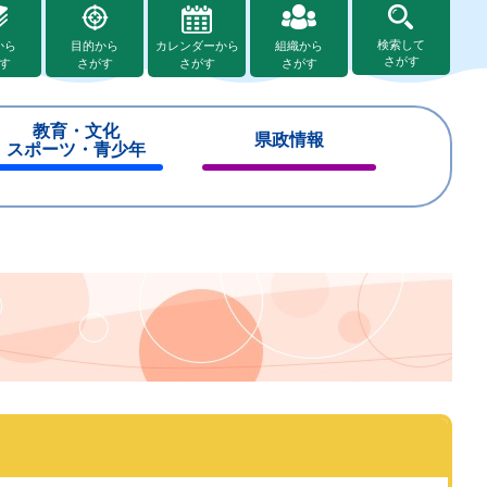
検索して
から
目的から
カレンダーから
組織から
さがす
す
さがす
さがす
さがす
教育・文化
県政情報
スポーツ・青少年
閉
閉
じ
じ
る
る