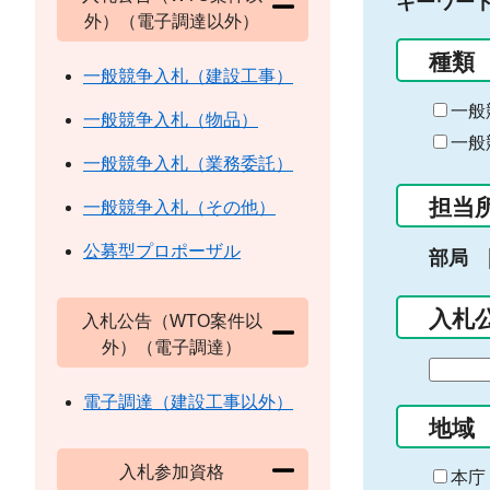
キーワー
外）（電子調達以外）
種類
一般競争入札（建設工事）
一般
一般競争入札（物品）
一般
一般競争入札（業務委託）
担当
一般競争入札（その他）
公募型プロポーザル
部局
入札
入札公告（WTO案件以
外）（電子調達）
期
間
電子調達（建設工事以外）
の
地域
始
入札参加資格
ま
本庁