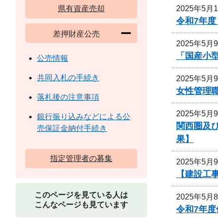
2025年5月
県有資産売却
令和7年
差押財産公売
2025年5月
「国産小
公売情報
共同入札の手続き
2025年5月
女性管理
落札後の注意事項
2025年5月
銀行振り込みなどによる公
関西圏及
売保証金納付手続き
果】
指定管理者の募集
2025年5月
【建設工
このページを見ている人は
2025年5月
こんなページも見ています
令和7年