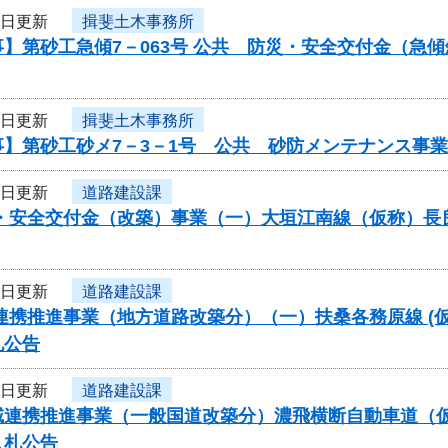
7日更新
揖斐土木事務所
】第砂工急傾7－063号 公共 防災・安全交付金（急
7日更新
揖斐土木事務所
事】第砂工砂メ7－3－1号 公共 砂防メンテナンス事
2日更新
道路建設課
災・安全交付金（改築）事業（一）大垣江南線（仮称）長
2日更新
道路建設課
連携推進事業（地方道路改築分）（一）扶桑各務原線 (仮
札公告
2日更新
道路建設課
連携推進事業（一般国道改築分）濃飛横断自動車道（仮称
入札公告