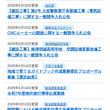
2025年5月15日更新
会計課
【建設工事】第2号 大垣警察署庁舎新築工事（電気設
備工事）に関する一般競争入札公告
2025年5月15日更新
森林文化アカデミー
CNCルーターの調達に関する一般競争入札公告
2025年5月15日更新
海津明誠高等学校
【建設工事】海津明誠高等学校 空調設備更新改修工
事に関する一般競争入札公告
2025年5月14日更新
子育て支援課
地域で育てるガイドブック作成業務委託プロポーザル
募集【選定結果】
2025年5月14日更新
観光誘客推進課
令和7年度海外旅行博等出展業務
2025年5月13日更新
観光誘客推進課
関西圏における観光誘客交通広告業務委託プロポーザ