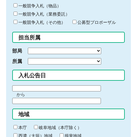
ー
一般競争入札（物品）
ワ
一般競争入札（業務委託）
ー
ド
一般競争入札（その他）
公募型プロポーザル
を
入
担当所属
力
部局
所属
入札公告日
期
から
間
期
の
間
始
地域
の
ま
終
り
わ
本庁
岐阜地域（本庁除く）
り
西濃（大垣）地域
揖斐地域