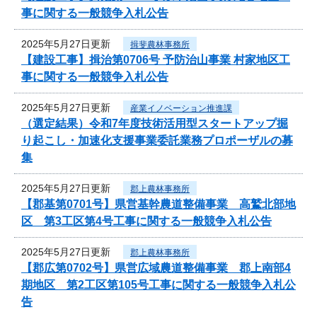
事に関する一般競争入札公告
2025年5月27日更新
揖斐農林事務所
【建設工事】揖治第0706号 予防治山事業 村家地区工
事に関する一般競争入札公告
2025年5月27日更新
産業イノベーション推進課
（選定結果）令和7年度技術活用型スタートアップ掘
り起こし・加速化支援事業委託業務プロポーザルの募
集
2025年5月27日更新
郡上農林事務所
【郡基第0701号】県営基幹農道整備事業 高鷲北部地
区 第3工区第4号工事に関する一般競争入札公告
2025年5月27日更新
郡上農林事務所
【郡広第0702号】県営広域農道整備事業 郡上南部4
期地区 第2工区第105号工事に関する一般競争入札公
告