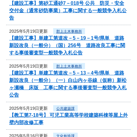
【建設工事】第砂工通砂7－018号 公共 防災・安全
交付金（通常砂防事業）工事に関する一般競争入札公
告
2025年5月19日更新
郡上土木事務所
【建設工事】単建工第道改－5－19－1号/県単 道路
新設改良（一般分）（国）256号 道路改良工事に関
する事後審査型一般競争入札公告
2025年5月19日更新
郡上土木事務所
【建設工事】単建工第道改－5－13－4号/県単 道路
新設改良（一般分）（一）白山内ヶ谷線（仮称）新松
ヶ瀬橋 床版 工事に関する事後審査型一般競争入札
公告
2025年5月19日更新
公共建築課
【教工第7-18号】 可児工業高等学校建築科棟等屋上外
壁内部改修工事
2025年5月16日更新
文化創造課