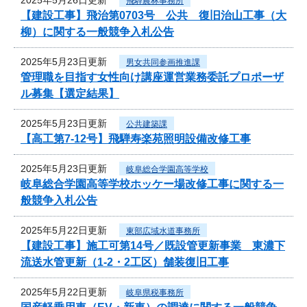
飛騨農林事務所
【建設工事】飛治第0703号 公共 復旧治山工事（大
柳）に関する一般競争入札公告
2025年5月23日更新
男女共同参画推進課
管理職を目指す女性向け講座運営業務委託プロポーザ
ル募集【選定結果】
2025年5月23日更新
公共建築課
【高工第7-12号】飛騨寿楽苑照明設備改修工事
2025年5月23日更新
岐阜総合学園高等学校
岐阜総合学園高等学校ホッケー場改修工事に関する一
般競争入札公告
2025年5月22日更新
東部広域水道事務所
【建設工事】施工可第14号／既設管更新事業 東濃下
流送水管更新（1-2・2工区）舗装復旧工事
2025年5月22日更新
岐阜県税事務所