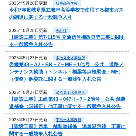
2025年5月28日更新
岐阜高等学校
令和7年度岐阜県立岐阜高等学校で使用する都市ガス
の調達に関する一般競争入札
2025年5月28日更新
会計課
【建設工事】第7-115号 交通信号機改良等工事に関す
る一般競争入札公告
2025年5月27日更新
多治見土木事務所
委維第48－A2－BR－7－ME－1他号 公共 道路メ
ンテナンス補助（トンネル・橋梁等点検調査：ME）
（債務）他委託に関する一般競争入札公告
2025年5月27日更新
多治見土木事務所
【建設工事】工維第43－047H－7－2他号 公共 舗装
道補修（国補正）他工事に関する一般競争入札公告
2025年5月27日更新
下呂土木事務所
【建設工事】県単 舗装道補修 湯屋温泉線 工事に
関する一般競争入札公告