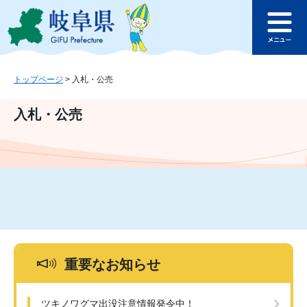
ペ
メ
このページの本文へ
ー
ニ
メ
ジ
ュ
ニ
の
ー
ュ
先
を
ー
頭
飛
トップページ
>
入札・公売
で
ば
す
し
入札・公売
。
て
本
文
へ
重要なお知らせ
ツキノワグマ出没注意情報発令中！