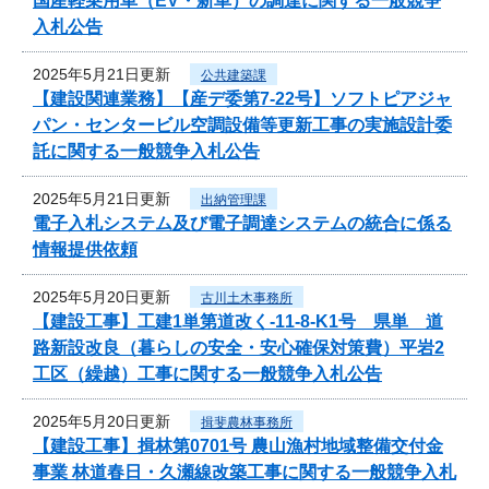
国産軽乗用車（EV・新車）の調達に関する一般競争
入札公告
2025年5月21日更新
公共建築課
【建設関連業務】【産デ委第7-22号】ソフトピアジャ
パン・センタービル空調設備等更新工事の実施設計委
託に関する一般競争入札公告
2025年5月21日更新
出納管理課
電子入札システム及び電子調達システムの統合に係る
情報提供依頼
2025年5月20日更新
古川土木事務所
【建設工事】工建1単第道改く-11-8-K1号 県単 道
路新設改良（暮らしの安全・安心確保対策費）平岩2
工区（繰越）工事に関する一般競争入札公告
2025年5月20日更新
揖斐農林事務所
【建設工事】揖林第0701号 農山漁村地域整備交付金
事業 林道春日・久瀬線改築工事に関する一般競争入札