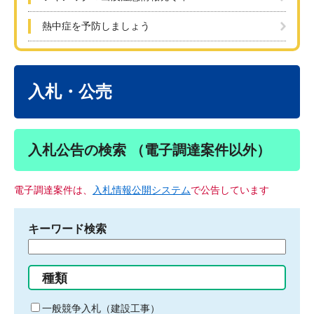
熱中症を予防しましょう
本
文
入札・公売
入札公告の検索 （電子調達案件以外）
電子調達案件は、
入札情報公開システム
で公告しています
キーワード検索
検
索
す
種類
る
キ
一般競争入札（建設工事）