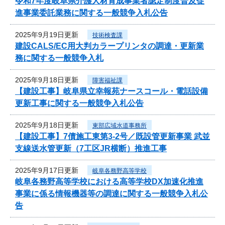
令和7年度岐阜県介護人材育成事業者認定制度普及促
進事業委託業務に関する一般競争入札公告
2025年9月19日更新
技術検査課
建設CALS/EC用大判カラープリンタの調達・更新業
務に関する一般競争入札
2025年9月18日更新
障害福祉課
【建設工事】岐阜県立幸報苑ナースコール・電話設備
更新工事に関する一般競争入札公告
2025年9月18日更新
東部広域水道事務所
【建設工事】7債施工東第3-2号／既設管更新事業 武並
支線送水管更新（7工区JR横断）推進工事
2025年9月17日更新
岐阜各務野高等学校
岐阜各務野高等学校における高等学校DX加速化推進
事業に係る情報機器等の調達に関する一般競争入札公
告