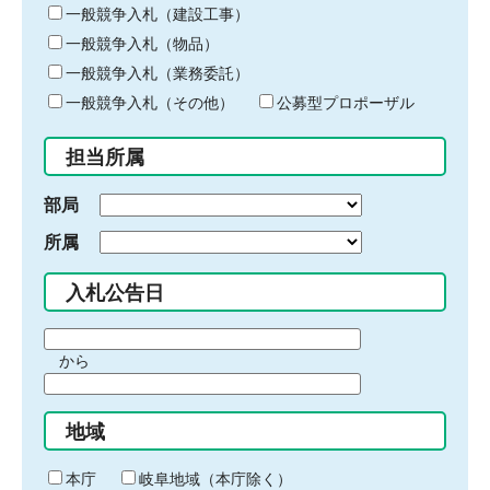
キ
一般競争入札（建設工事）
ー
一般競争入札（物品）
ワ
一般競争入札（業務委託）
ー
ド
一般競争入札（その他）
公募型プロポーザル
を
入
担当所属
力
部局
所属
入札公告日
期
から
間
期
の
間
始
地域
の
ま
終
り
わ
本庁
岐阜地域（本庁除く）