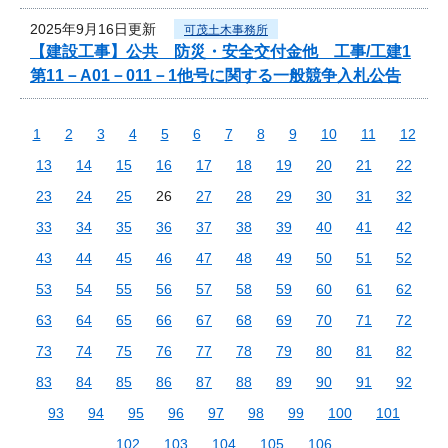
2025年9月16日更新
可茂土木事務所
【建設工事】公共 防災・安全交付金他 工事/工建1
第11－A01－011－1他号に関する一般競争入札公告
1
2
3
4
5
6
7
8
9
10
11
12
13
14
15
16
17
18
19
20
21
22
23
24
25
26
27
28
29
30
31
32
33
34
35
36
37
38
39
40
41
42
43
44
45
46
47
48
49
50
51
52
53
54
55
56
57
58
59
60
61
62
63
64
65
66
67
68
69
70
71
72
73
74
75
76
77
78
79
80
81
82
83
84
85
86
87
88
89
90
91
92
93
94
95
96
97
98
99
100
101
102
103
104
105
106