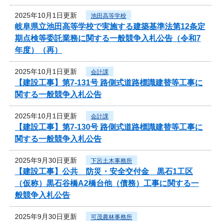
2025年10月1日更新
池田高等学校
岐阜県立池田高等学校で実施する建築基準法第12条定
期点検等委託業務に関する一般競争入札公告（令和7
年度）（再）
2025年10月1日更新
会計課
【建設工事】第7-131号 路側式道路標識建替等工事に
関する一般競争入札公告
2025年10月1日更新
会計課
【建設工事】第7-130号 路側式道路標識建替等工事に
関する一般競争入札公告
2025年9月30日更新
下呂土木事務所
【建設工事】公共 防災・安全交付金 黒石1工区
（仮称）黒石谷橋A2橋台他（債務）工事に関する一
般競争入札公告
2025年9月30日更新
可茂農林事務所