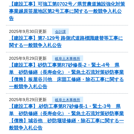
【建設工事】可強工第0702号／県営農道施設強化対策
事業越原笹屋地区第2号工事に関する一般競争入札公
告
2025年9月30日更新
会計課
【建設工事】第7-129号 路側式道路標識建替等工事に
関する一般競争入札公告
2025年9月29日更新
岐阜土木事務所
【建設工事】砂防工事第R7砂修長-2・緊土-4号 県
単 砂防修繕（長寿命化）・緊急土石流対策砂防事業
【債務】板屋谷川他 床固工修繕・除石工事に関する
一般競争入札公告
2025年9月29日更新
岐阜土木事務所
【建設工事】.砂防工事第R7砂修長-1・緊土-3号 県
単 砂防修繕（長寿命化）・緊急土石流対策砂防事業
【債務】城谷他 砂防堰堤修繕・除石工事に関する一
般競争入札公告