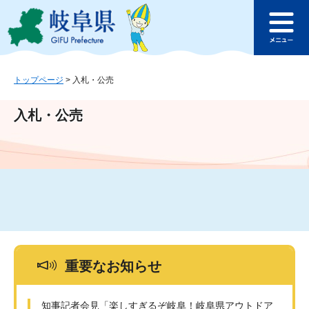
ペ
メ
このページの本文へ
ー
ニ
メ
ジ
ュ
ニ
の
ー
ュ
先
を
ー
頭
飛
トップページ
>
入札・公売
で
ば
す
し
入札・公売
。
て
本
文
へ
重要なお知らせ
知事記者会見「楽しすぎるぞ岐阜！岐阜県アウトドア