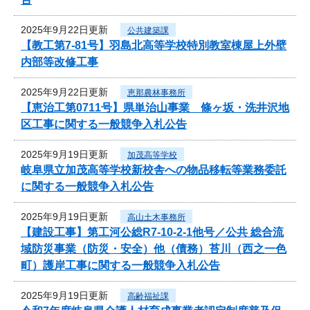
2025年9月22日更新
公共建築課
【教工第7-81号】羽島北高等学校特別教室棟屋上外壁
内部等改修工事
2025年9月22日更新
恵那農林事務所
【恵治工第0711号】県単治山事業 條ヶ坂・洗井沢地
区工事に関する一般競争入札公告
2025年9月19日更新
加茂高等学校
岐阜県立加茂高等学校新校舎への物品移転等業務委託
に関する一般競争入札公告
2025年9月19日更新
高山土木事務所
【建設工事】第工河公総R7-10-2-1他号／公共 総合流
域防災事業（防災・安全）他（債務）苔川（西之一色
町）護岸工事に関する一般競争入札公告
2025年9月19日更新
高齢福祉課