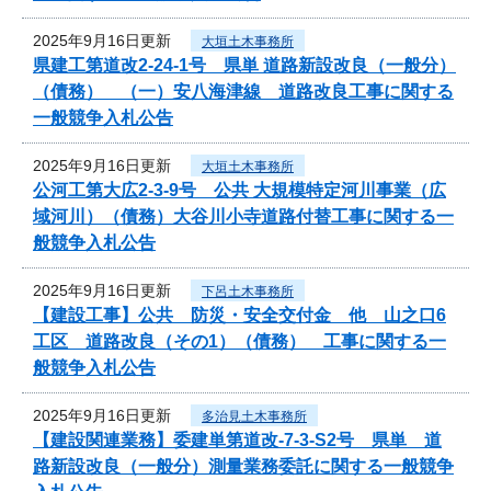
2025年9月16日更新
大垣土木事務所
県建工第道改2-24-1号 県単 道路新設改良（一般分）
（債務） （一）安八海津線 道路改良工事に関する
一般競争入札公告
2025年9月16日更新
大垣土木事務所
公河工第大広2-3-9号 公共 大規模特定河川事業（広
域河川）（債務）大谷川小寺道路付替工事に関する一
般競争入札公告
2025年9月16日更新
下呂土木事務所
【建設工事】公共 防災・安全交付金 他 山之口6
工区 道路改良（その1）（債務） 工事に関する一
般競争入札公告
2025年9月16日更新
多治見土木事務所
【建設関連業務】委建単第道改-7-3-S2号 県単 道
路新設改良（一般分）測量業務委託に関する一般競争