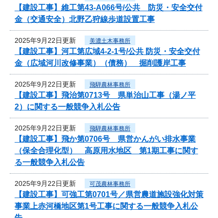
【建設工事】維工第43-A066号/公共 防災・安全交付
金（交通安全）北野乙狩線歩道設置工事
2025年9月22日更新
美濃土木事務所
【建設工事】河工第広域4-2-1号/公共 防災・安全交付
金（広域河川改修事業）（債務） 掘削護岸工事
2025年9月22日更新
飛騨農林事務所
【建設工事】飛治第0713号 県単治山工事（湯ノ平
2）に関する一般競争入札公告
2025年9月22日更新
飛騨農林事務所
【建設工事】飛か第0706号 県営かんがい排水事業
（保全合理化型） 高原用水地区 第1期工事に関す
る一般競争入札公告
2025年9月22日更新
可茂農林事務所
【建設工事】可強工第0701号／県営農道施設強化対策
事業上赤河橋地区第1号工事に関する一般競争入札公
告