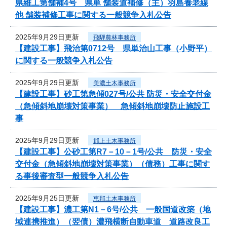
県維工第舗補4号 県単 舗装道補修（主）羽島養老線
他 舗装補修工事に関する一般競争入札公告
2025年9月29日更新
飛騨農林事務所
【建設工事】飛治第0712号 県単治山工事（小野平）
に関する一般競争入札公告
2025年9月29日更新
美濃土木事務所
【建設工事】砂工第急傾027号/公共 防災・安全交付金
（急傾斜地崩壊対策事業） 急傾斜地崩壊防止施設工
事
2025年9月29日更新
郡上土木事務所
【建設工事】公砂工第R7－10－1号/公共 防災・安全
交付金（急傾斜地崩壊対策事業）（債務）工事に関す
る事後審査型一般競争入札公告
2025年9月25日更新
恵那土木事務所
【建設工事】濃工第N1－6号/公共 一般国道改築（地
域連携推進）（翌債）濃飛横断自動車道 道路改良工