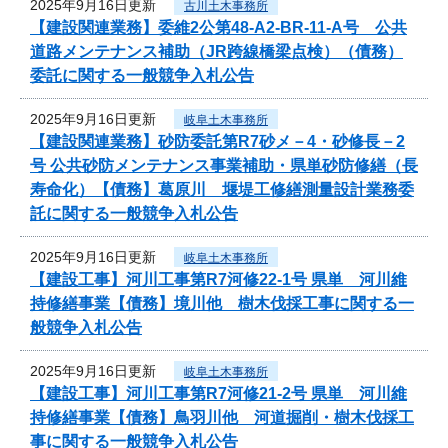
2025年9月16日更新
古川土木事務所
【建設関連業務】委維2公第48-A2-BR-11-A号 公共
道路メンテナンス補助（JR跨線橋梁点検）（債務）
委託に関する一般競争入札公告
2025年9月16日更新
岐阜土木事務所
【建設関連業務】砂防委託第R7砂メ－4・砂修長－2
号 公共砂防メンテナンス事業補助・県単砂防修繕（長
寿命化）【債務】葛原川 堰堤工修繕測量設計業務委
託に関する一般競争入札公告
2025年9月16日更新
岐阜土木事務所
【建設工事】河川工事第R7河修22-1号 県単 河川維
持修繕事業【債務】境川他 樹木伐採工事に関する一
般競争入札公告
2025年9月16日更新
岐阜土木事務所
【建設工事】河川工事第R7河修21-2号 県単 河川維
持修繕事業【債務】鳥羽川他 河道掘削・樹木伐採工
事に関する一般競争入札公告