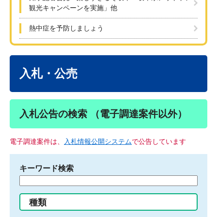
観光キャンペーンを実施」他
熱中症を予防しましょう
本
文
入札・公売
入札公告の検索 （電子調達案件以外）
電子調達案件は、
入札情報公開システム
で公告しています
キーワード検索
検
索
す
種類
る