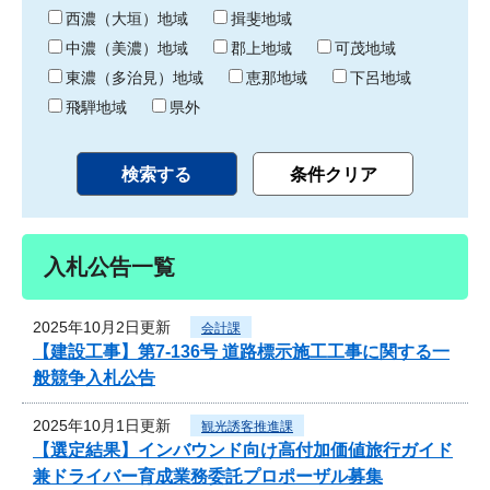
り
西濃（大垣）地域
揖斐地域
中濃（美濃）地域
郡上地域
可茂地域
東濃（多治見）地域
恵那地域
下呂地域
飛騨地域
県外
入札公告一覧
2025年10月2日更新
会計課
【建設工事】第7-136号 道路標示施工工事に関する一
般競争入札公告
2025年10月1日更新
観光誘客推進課
【選定結果】インバウンド向け高付加価値旅行ガイド
兼ドライバー育成業務委託プロポーザル募集