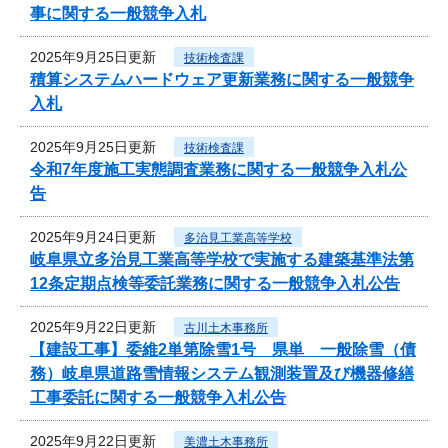
事に関する一般競争入札
2025年9月25日更新
技術検査課
積算システムハードウェア更新業務に関する一般競争
入札
2025年9月25日更新
技術検査課
令和7年度施工実態調査業務に関する一般競争入札公
告
2025年9月24日更新
多治見工業高等学校
岐阜県立多治見工業高等学校で実施する建築基準法第
12条定期点検等委託業務に関する一般競争入札公告
2025年9月22日更新
古川土木事務所
【建設工事】委維2単第除雪1号 県単 一般除雪（債
務）岐阜県道路雪情報システム観測装置及び機器修繕
工事委託に関する一般競争入札公告
2025年9月22日更新
美濃土木事務所