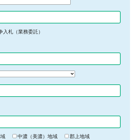
争入札（業務委託）
地域
中濃（美濃）地域
郡上地域