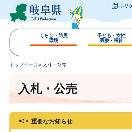
ペ
メ
ふり
ー
ニ
ジ
ュ
の
ー
先
を
くらし・防災
子ども・女性
頭
飛
環境
医療・福祉
で
ば
閉
閉
す
し
じ
じ
。
て
る
る
トップページ
>
入札・公売
本
文
へ
入札・公売
重要なお知らせ