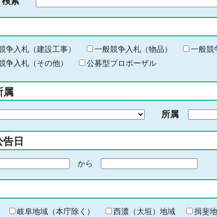
ド検索
検
索
す
る
キ
競争入札（建設工事）
一般競争入札（物品）
一般競
ー
競争入札（その他）
公募型プロポーザル
ワ
ー
所属
ド
を
所属
入
力
公告日
から
期
間
の
終
わ
岐阜地域（本庁除く）
西濃（大垣）地域
揖斐