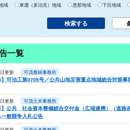
り
地域
東濃（多治見）地域
恵那地域
下呂地域
告一覧
3日更新
可茂農林事務所
】可治工第0705号／公共山地災害重点地域総合対策事
3日更新
可茂土木事務所
】公共 社会資本整備総合交付金（広域連携）（道路改良）
る一般競争入札公告
3日更新
可茂土木事務所