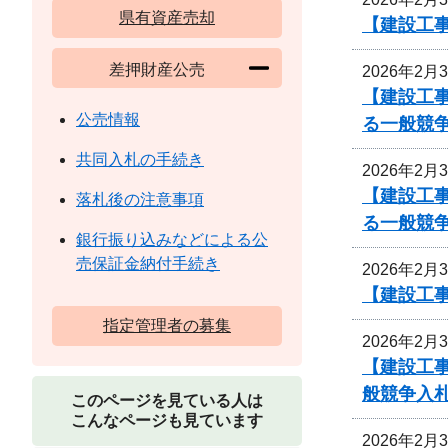
県有資産売却
【建設工事
差押財産公売
2026年2月
【建設工事
公売情報
る一般競
共同入札の手続き
2026年2月
【建設工事
落札後の注意事項
る一般競
銀行振り込みなどによる公
売保証金納付手続き
2026年2月
【建設工事
指定管理者の募集
2026年2月
【建設工事
般競争入
このページを見ている人は
こんなページも見ています
2026年2月