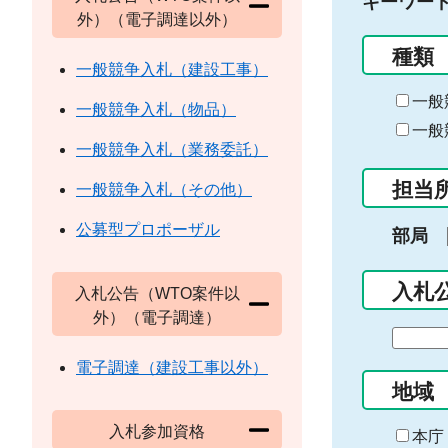
キーワー
外）（電子調達以外）
種類
一般競争入札（建設工事）
一般
一般競争入札（物品）
一般
一般競争入札（業務委託）
担当
一般競争入札（その他）
公募型プロポーザル
部局
入札
入札公告（WTO案件以
外）（電子調達）
期
間
電子調達（建設工事以外）
の
地域
始
入札参加資格
ま
本庁