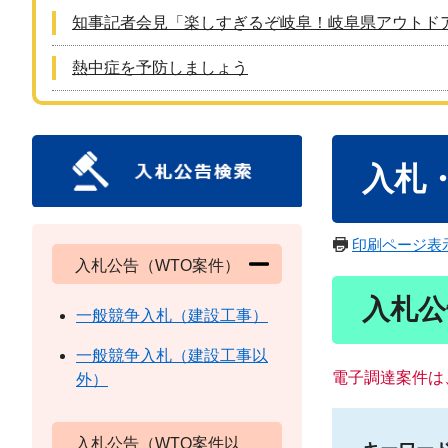
知事記者会見「楽しすぎるぞ岐阜！岐阜県アウトド
熱中症を予防しましょう
本
入札
文
印刷ページ表
入札公告（WTO案件）
入札公
一般競争入札（建設工事）
一般競争入札（建設工事以
電子調達案件は
外）
入札公告（WTO案件以