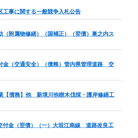
地区工事に関する一般競争入札公告
ス補助（附属物修繕）（国補正）（翌債）巣之内ス
安全交付金（交通安全）（債務）管内県管理道路 交
事業【債務】他 新境川他樹木伐採・護岸修繕工
安全交付金（翌債）（一）大垣江南線 道路改良工