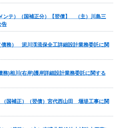
道路メンテ）（国補正分）【翌債】 （主）川島三
公告
事業（債務） 泥川渓流保全工詳細設計業務委託に関
(債務)相川(右岸)護岸詳細設計業務委託に関する
事業）（国補正）（翌債）宮代西山田 堰堤工事に関