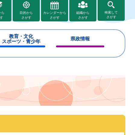
検索して
から
目的から
カレンダーから
組織から
さがす
す
さがす
さがす
さがす
教育・文化
県政情報
スポーツ・青少年
閉
閉
じ
じ
る
る