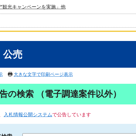
ア観光キャンペーンを実施」他
・公売
示
大きな文字で印刷ページ表示
告の検索 （電子調達案件以外）
、
入札情報公開システム
で公告しています