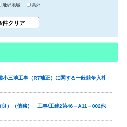
飛騨地域
県外
業小三地工事（R7補正）に関する一般競争入札
（債務） 工事/工建2第46－A11－002他