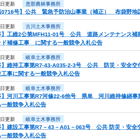
3日更新
恵那農林事務所
第0716号】公共 緊急予防治山事業（補正） 布袋野
2日更新
古川土木事務所
】工維2公第MFH11-01号 公共 道路メンテナン
ッド補修工事 に関する一般競争入札公告
2日更新
岐阜土木事務所
】維持工事第R7-43-A035-2-3号 公共 防災・
設工事に関する一般競争入札公告
2日更新
岐阜土木事務所
】河川工事第R7河修22-6他号 県単 河川維持修繕
る一般競争入札公告
2日更新
岐阜土木事務所
】建設工事第R7－43－A01－063号 公共 防災・
る一般競争入札公告