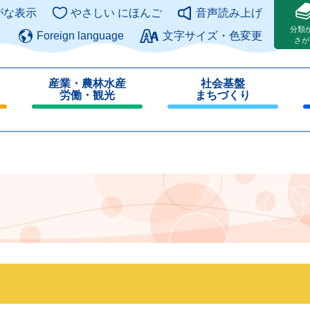
このページの本文へ
がな表示
やさしい にほんご
音声読み上げ
分類
Foreign language
文字サイズ・色変更
さが
産業・農林水産
社会基盤
労働・観光
まちづくり
閉
閉
じ
じ
る
る