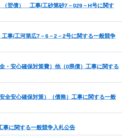
翌債） 工事/工砂第砂7－029－H号に関す
事/工河第広7－6－2－2号に関する一般競争
全・安心確保対策費）他（0県債）工事に関する
の安全安心確保対策）（債務）工事に関する一般
区工事に関する一般競争入札公告