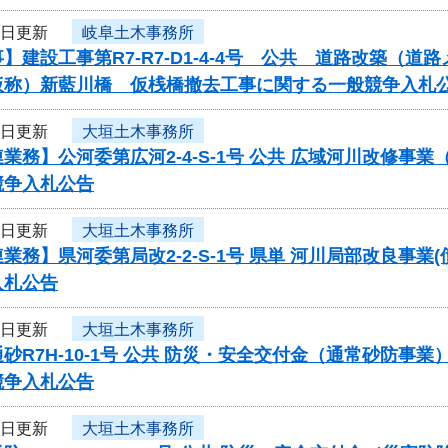
2日更新
岐阜土木事務所
】建設工事第R7-R7-D1-4-4号 公共 道路改築（
仮称）新藍川橋 仮桟橋撤去工事に関する一般競争入札
2日更新
大垣土木事務所
業務】公河委第広河2-4-S-1号 公共 広域河川改修
競争入札公告
2日更新
大垣土木事務所
業務】県河委第局改2-2-S-1号 県単 河川局部改良事業
入札公告
2日更新
大垣土木事務所
砂R7H-10-1号 公共 防災・安全交付金（通常砂防
競争入札公告
2日更新
大垣土木事務所