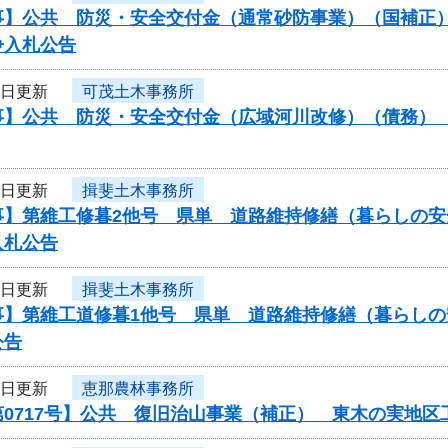
】公共 防災・安全交付金（通常砂防事業）（国補正）（
争入札公告
3日更新
可茂土木事務所
】公共 防災・安全交付金（広域河川改修）（債務） 工
3日更新
揖斐土木事務所
事】第維工修暮2他号 県単 道路維持修繕（暮らしの安
入札公告
3日更新
揖斐土木事務所
事】第維工道修暮1他号 県単 道路維持修繕（暮らし
公告
3日更新
恵那農林事務所
第0717号】公共 復旧治山事業（補正） 東木の実地