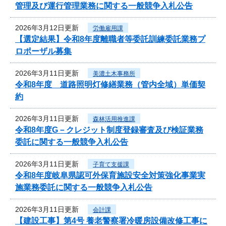
管理及び運行管理業務に関する一般競争入札公告
2026年3月12日更新
労働雇用課
【選定結果】令和8年度離職者等委託訓練委託業務プ
ロポーザル募集
2026年3月11日更新
美濃土木事務所
令和8年度 道路照明灯修繕業務（管内全域）単価契
約
2026年3月11日更新
森林活用推進課
令和8年度G－クレジット制度登録審査及び検証業務
委託に関する一般競争入札公告
2026年3月11日更新
子育て支援課
令和8年度岐阜県認可外保育施設安全対策強化事業実
施業務委託に関する一般競争入札公告
2026年3月11日更新
会計課
【建設工事】第4号 養老警察署冷暖房設備改修工事に