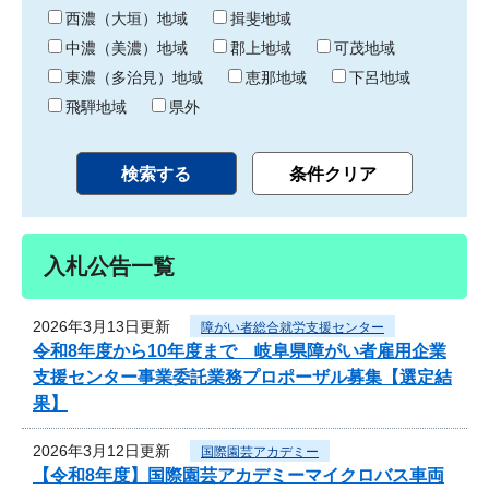
り
西濃（大垣）地域
揖斐地域
中濃（美濃）地域
郡上地域
可茂地域
東濃（多治見）地域
恵那地域
下呂地域
飛騨地域
県外
入札公告一覧
2026年3月13日更新
障がい者総合就労支援センター
令和8年度から10年度まで 岐阜県障がい者雇用企業
支援センター事業委託業務プロポーザル募集【選定結
果】
2026年3月12日更新
国際園芸アカデミー
【令和8年度】国際園芸アカデミーマイクロバス車両