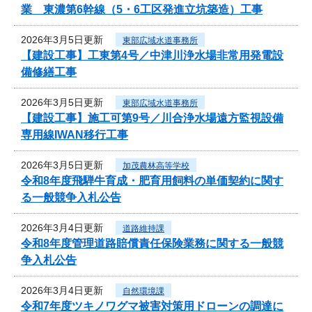
業 東濃第6幹線（5・6工区発進立坑築造）工事
2026年3月5日更新
東部広域水道事務所
【建設工事】工東第4号／中津川浄水場非常用発電設
備修繕工事
2026年3月5日更新
東部広域水道事務所
【建設工事】施工可第9号／川合浄水場遠方監視設備
専用線IWAN移行工事
2026年3月5日更新
加茂農林高等学校
令和8年度飛騨牛育成・肥育用飼料の単価契約に関す
る一般競争入札公告
2026年3月4日更新
道路維持課
令和8年度管理道路賠償責任保険業務に関する一般競
争入札公告
2026年3月4日更新
自然環境課
令和7年度ツキノワグマ被害対策用ドローンの調達に