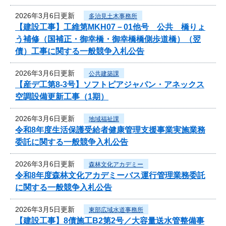
2026年3月6日更新
多治見土木事務所
【建設工事】工維第MKH07－01他号 公共 橋りょ
う補修（国補正・御幸橋・御幸橋橋側歩道橋）（翌
債）工事に関する一般競争入札公告
2026年3月6日更新
公共建築課
【産デ工第8-3号】ソフトピアジャパン・アネックス
空調設備更新工事（1期）
2026年3月6日更新
地域福祉課
令和8年度生活保護受給者健康管理支援事業実施業務
委託に関する一般競争入札公告
2026年3月6日更新
森林文化アカデミー
令和8年度森林文化アカデミーバス運行管理業務委託
に関する一般競争入札公告
2026年3月5日更新
東部広域水道事務所
【建設工事】8債施工B2第2号／大容量送水管整備事