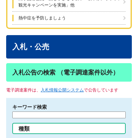
観光キャンペーンを実施」他
熱中症を予防しましょう
本
文
入札・公売
入札公告の検索 （電子調達案件以外）
電子調達案件は、
入札情報公開システム
で公告しています
キーワード検索
検
索
す
種類
る