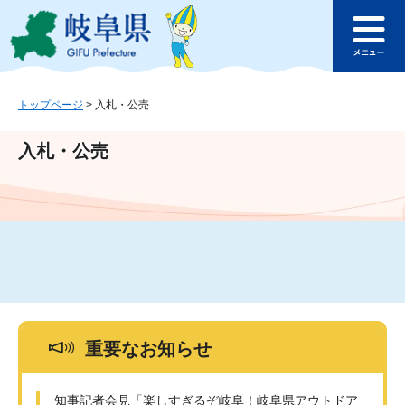
ペ
メ
このページの本文へ
ー
ニ
メ
ジ
ュ
ニ
の
ー
ュ
先
を
ー
頭
飛
トップページ
>
入札・公売
で
ば
す
し
入札・公売
。
て
本
文
へ
重要なお知らせ
知事記者会見「楽しすぎるぞ岐阜！岐阜県アウトドア