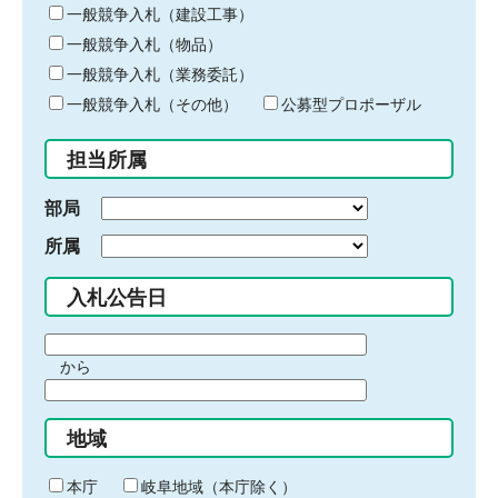
キ
一般競争入札（建設工事）
ー
一般競争入札（物品）
ワ
一般競争入札（業務委託）
ー
ド
一般競争入札（その他）
公募型プロポーザル
を
入
担当所属
力
部局
所属
入札公告日
期
から
間
期
の
間
始
地域
の
ま
終
り
わ
本庁
岐阜地域（本庁除く）