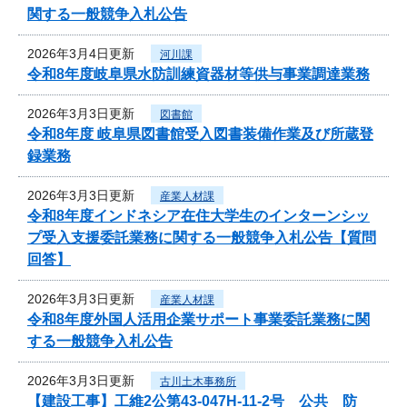
関する一般競争入札公告
2026年3月4日更新
河川課
令和8年度岐阜県水防訓練資器材等供与事業調達業務
2026年3月3日更新
図書館
令和8年度 岐阜県図書館受入図書装備作業及び所蔵登
録業務
2026年3月3日更新
産業人材課
令和8年度インドネシア在住大学生のインターンシッ
プ受入支援委託業務に関する一般競争入札公告【質問
回答】
2026年3月3日更新
産業人材課
令和8年度外国人活用企業サポート事業委託業務に関
する一般競争入札公告
2026年3月3日更新
古川土木事務所
【建設工事】工維2公第43-047H-11-2号 公共 防