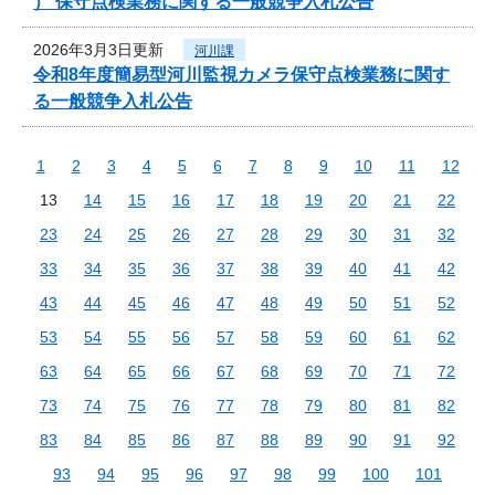
） 保守点検業務に関する一般競争入札公告
2026年3月3日更新
河川課
令和8年度簡易型河川監視カメラ保守点検業務に関す
る一般競争入札公告
1
2
3
4
5
6
7
8
9
10
11
12
13
14
15
16
17
18
19
20
21
22
23
24
25
26
27
28
29
30
31
32
33
34
35
36
37
38
39
40
41
42
43
44
45
46
47
48
49
50
51
52
53
54
55
56
57
58
59
60
61
62
63
64
65
66
67
68
69
70
71
72
73
74
75
76
77
78
79
80
81
82
83
84
85
86
87
88
89
90
91
92
93
94
95
96
97
98
99
100
101