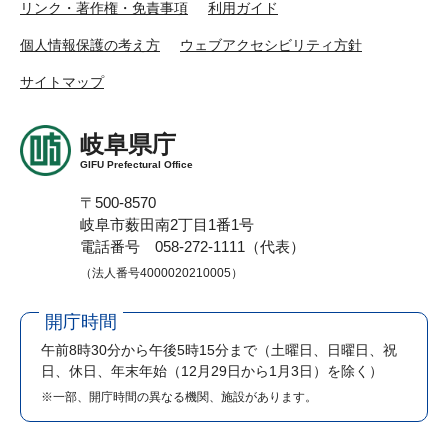
リンク・著作権・免責事項
利用ガイド
個人情報保護の考え方
ウェブアクセシビリティ方針
サイトマップ
岐阜県庁
GIFU Prefectural Office
〒500-8570
岐阜市薮田南2丁目1番1号
電話番号 058-272-1111（代表）
（法人番号4000020210005）
開庁時間
午前8時30分から午後5時15分まで
（土曜日、日曜日、祝
日、休日、年末年始（12月29日から1月3日）を除く）
※一部、開庁時間の異なる機関、施設があります。