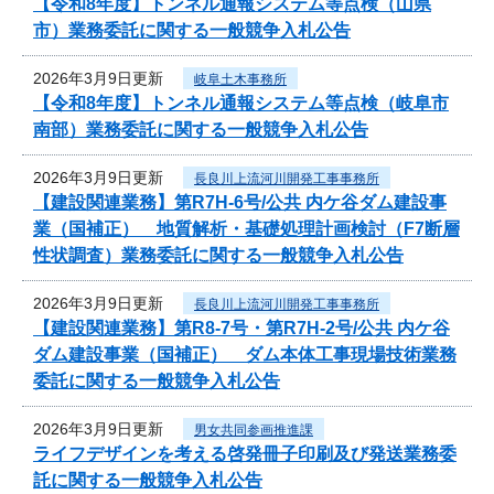
【令和8年度】トンネル通報システム等点検（山県
市）業務委託に関する一般競争入札公告
2026年3月9日更新
岐阜土木事務所
【令和8年度】トンネル通報システム等点検（岐阜市
南部）業務委託に関する一般競争入札公告
2026年3月9日更新
長良川上流河川開発工事事務所
【建設関連業務】第R7H-6号/公共 内ケ谷ダム建設事
業（国補正） 地質解析・基礎処理計画検討（F7断層
性状調査）業務委託に関する一般競争入札公告
2026年3月9日更新
長良川上流河川開発工事事務所
【建設関連業務】第R8-7号・第R7H-2号/公共 内ケ谷
ダム建設事業（国補正） ダム本体工事現場技術業務
委託に関する一般競争入札公告
2026年3月9日更新
男女共同参画推進課
ライフデザインを考える啓発冊子印刷及び発送業務委
託に関する一般競争入札公告