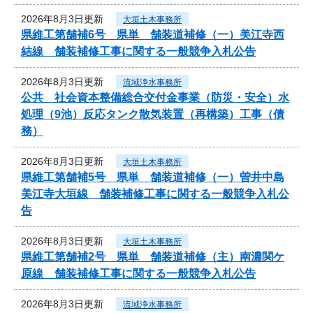
2026年8月3日更新
大垣土木事務所
県維工第舗補6号 県単 舗装道補修（一）美江寺西
結線 舗装補修工事に関する一般競争入札公告
2026年8月3日更新
流域浄水事務所
公共 社会資本整備総合交付金事業（防災・安全）水
処理（9池）反応タンク散気装置（再構築）工事（債
務）
2026年8月3日更新
大垣土木事務所
県維工第舗補5号 県単 舗装道補修（一）曽井中島
美江寺大垣線 舗装補修工事に関する一般競争入札公
告
2026年8月3日更新
大垣土木事務所
県維工第舗補2号 県単 舗装道補修（主）南濃関ケ
原線 舗装補修工事に関する一般競争入札公告
2026年8月3日更新
流域浄水事務所