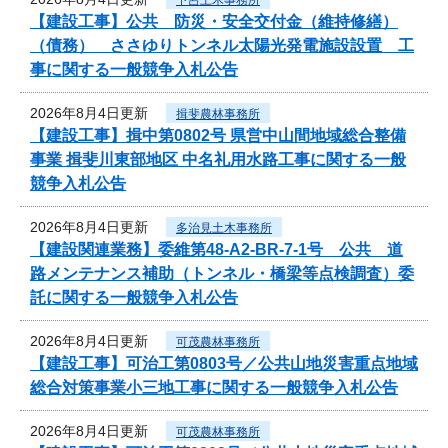
【建設工事】公共 防災・安全交付金（維持修繕）
（債務） ささゆりトンネル太陽光発電施設設置 工
事に関する一般競争入札公告
2026年8月4日更新
揖斐農林事務所
【建設工事】揖中第0802号 県営中山間地域総合整備
事業 揖斐川東部地区 中名礼用水路工事に関する一般
競争入札公告
2026年8月4日更新
多治見土木事務所
【建設関連業務】委維第48-A2-BR-7-1号 公共 道
路メンテナンス補助（トンネル・橋梁等点検調査）委
託に関する一般競争入札公告
2026年8月4日更新
可茂農林事務所
【建設工事】可治工第0803号／公共山地災害重点地域
総合対策事業小三地工事に関する一般競争入札公告
2026年8月4日更新
可茂農林事務所