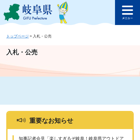
ペ
メ
このページの本文へ
ー
ニ
メ
ジ
ュ
ニ
の
ー
ュ
先
を
ー
頭
飛
トップページ
>
入札・公売
で
ば
す
し
入札・公売
。
て
本
文
へ
重要なお知らせ
知事記者会見「楽しすぎるぞ岐阜！岐阜県アウトドア