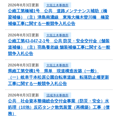
2026年8月3日更新
大垣土木事務所
公維工第橋補1号 公共 道路メンテナンス補助（橋
梁補修）（主）津島南濃線 東海大橋木曽川橋 橋梁
補修工事に関する一般競争入札公告
2026年8月3日更新
大垣土木事務所
公維工第43-047-2-1号 公共 防災・安全交付金（舗装
道補修）（主）羽島養老線 舗装補修工事に関する一般
競争入札公告
2026年8月3日更新
大垣土木事務所
県維工第交構1号 県単 現道構造改築（一般）
（一）岐阜千本松原公園自転車道線 転落防止柵更新
工事に関する一般競争入札公告
2026年8月3日更新
流域浄水事務所
公共 社会資本整備総合交付金事業（防災・安全）水
処理（10池）反応タンク散気装置（再構築）工事（債
務）