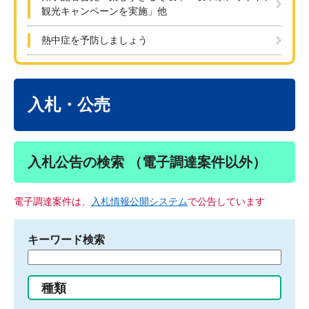
観光キャンペーンを実施」他
熱中症を予防しましょう
本
文
入札・公売
入札公告の検索 （電子調達案件以外）
電子調達案件は、
入札情報公開システム
で公告しています
キーワード検索
検
索
す
種類
る