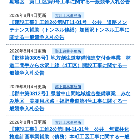
期地区 第1工区第9号工事に関する一般競争入札公告
2026年8月4日更新
古川土木事務所
【建設工事】工維2公第MT11-01号 公共 道路メン
テナンス補助（トンネル修繕）加賀沢トンネル工事に
関する一般競争入札公告
2026年8月4日更新
郡上農林事務所
【郡林第0805号】地方創生道整備推進交付金事業 林
道二間手から水沢上線（4工区）開設工事に関する一
般競争入札公告
2026年8月4日更新
郡上農林事務所
【郡中第0812号】県営中山間地域総合整備事業 みな
み地区 美並用水路・福野農道第4号工事に関する一
般競争入札公告
2026年8月4日更新
古川土木事務所
【建設工事】工維2公第HM-11-01号 公共 無電柱化
推進計画事業補助（債務）本町工区工事に関する一般