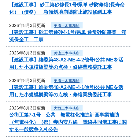
【建設工事】 砂工第砂修長1号/県単 砂防修繕(長寿命
化）（債務） 急傾斜地崩壊防止施設修繕工事
2026年8月3日更新
美濃土木事務所
【建設工事】砂工第通砂4-1号/県単 通常砂防事業 渓
流保全工 工事
2026年8月3日更新
美濃土木事務所
【建設工事】維委第48-A2-ME-4-2他号/公共 MEを活
用した小規模橋梁等の点検・修繕業務委託工事
2026年8月3日更新
美濃土木事務所
【建設工事】維委第48-A2-ME-4-1他号/公共 MEを活
用した小規模橋梁等の点検・修繕業務委託工事
2026年8月3日更新
大垣土木事務所
公街工第7-1号 公共 無電柱化推進計画事業補助
（無電柱化）（都）寺内安八線 電線共同溝工事に関
する一般競争入札公告