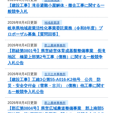
【建設工事】滝谷避難小屋解体・撤去工事に関する一
般競争入札
2026年8月4日更新
地域産業課
岐阜県地域産業活性化事業委託業務（令和8年度）プ
ロポーザル募集【質問回答】
2026年8月4日更新
郡上農林事務所
【郡経第0801号】県営経営体育成基盤整備事業 長滝
地区 橋梁上部第2号工事（債務）に関する一般競争
入札公告
2026年8月4日更新
古川土木事務所
【建設工事】工維3公第55-A016-K2他号 公共 防
災・安全交付金（雪寒・古川）（債務）他工事に関す
る一般競争入札公告
2026年8月4日更新
郡上農林事務所
【郡広第0804号】県営広域農道整備事業 郡上南部5