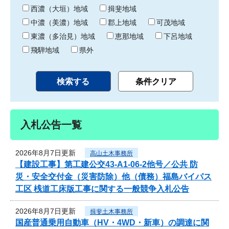
り
西濃（大垣）地域
揖斐地域
中濃（美濃）地域
郡上地域
可茂地域
東濃（多治見）地域
恵那地域
下呂地域
飛騨地域
県外
入札公告一覧
2026年8月7日更新
高山土木事務所
【建設工事】第工建公交43-A1-06-2他号／公共 防
災・安全交付金（災害防除）他（債務）福島バイパス
工区 桟道工床版工事に関する一般競争入札公告
2026年8月7日更新
揖斐土木事務所
国産普通乗用自動車（HV・4WD・新車）の調達に関