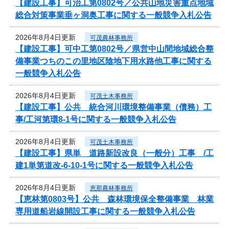
【建設工事】可治工第0802号／公共山地災害重点地域
総合対策事業垂ヶ洞奥工事に関する一般競争入札公告
2026年8月4日更新
可茂農林事務所
【建設工事】可中工第0802号／県営中山間地域総合整
備事業つちのこの里地区陰地下用水路他工事に関する
一般競争入札公告
2026年8月4日更新
可茂土木事務所
【建設工事】公共 統合河川環境整備事業（債務）工
事/工河第環8-1号に関する一般競争入札公告
2026年8月4日更新
可茂土木事務所
【建設工事】県単 道路新設改良（一般分）工事 /工
建1単第道改-6-10-1号に関する一般競争入札公告
2026年8月4日更新
恵那農林事務所
【恵林第0803号】公共 森林環境保全整備事業 林業
専用道船岩線開設工事に関する一般競争入札公告