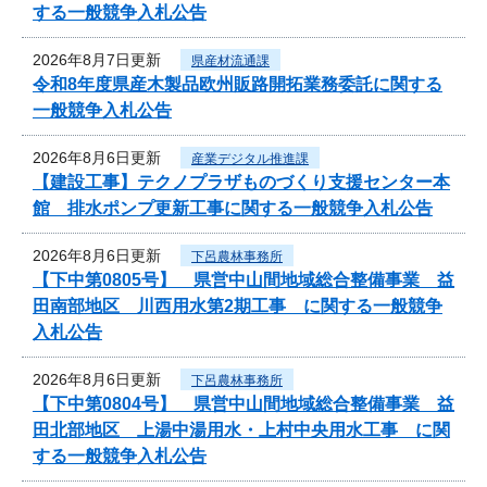
する一般競争入札公告
2026年8月7日更新
県産材流通課
令和8年度県産木製品欧州販路開拓業務委託に関する
一般競争入札公告
2026年8月6日更新
産業デジタル推進課
【建設工事】テクノプラザものづくり支援センター本
館 排水ポンプ更新工事に関する一般競争入札公告
2026年8月6日更新
下呂農林事務所
【下中第0805号】 県営中山間地域総合整備事業 益
田南部地区 川西用水第2期工事 に関する一般競争
入札公告
2026年8月6日更新
下呂農林事務所
【下中第0804号】 県営中山間地域総合整備事業 益
田北部地区 上湯中湯用水・上村中央用水工事 に関
する一般競争入札公告