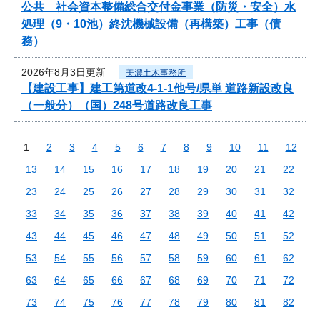
公共 社会資本整備総合交付金事業（防災・安全）水
処理（9・10池）終沈機械設備（再構築）工事（債
務）
2026年8月3日更新
美濃土木事務所
【建設工事】建工第道改4-1-1他号/県単 道路新設改良
（一般分）（国）248号道路改良工事
1
2
3
4
5
6
7
8
9
10
11
12
13
14
15
16
17
18
19
20
21
22
23
24
25
26
27
28
29
30
31
32
33
34
35
36
37
38
39
40
41
42
43
44
45
46
47
48
49
50
51
52
53
54
55
56
57
58
59
60
61
62
63
64
65
66
67
68
69
70
71
72
73
74
75
76
77
78
79
80
81
82