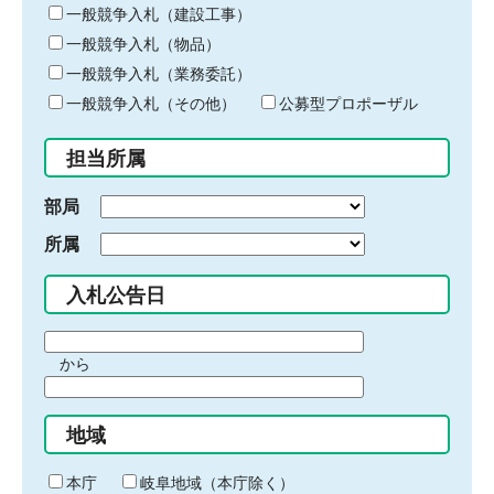
キ
一般競争入札（建設工事）
ー
一般競争入札（物品）
ワ
一般競争入札（業務委託）
ー
ド
一般競争入札（その他）
公募型プロポーザル
を
入
担当所属
力
部局
所属
入札公告日
期
から
間
期
の
間
始
地域
の
ま
終
り
わ
本庁
岐阜地域（本庁除く）