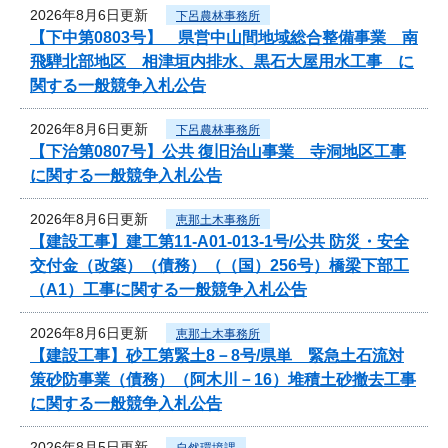
2026年8月6日更新
下呂農林事務所
【下中第0803号】 県営中山間地域総合整備事業 南
飛騨北部地区 相津垣内排水、黒石大屋用水工事 に
関する一般競争入札公告
2026年8月6日更新
下呂農林事務所
【下治第0807号】公共 復旧治山事業 寺洞地区工事
に関する一般競争入札公告
2026年8月6日更新
恵那土木事務所
【建設工事】建工第11-A01-013-1号/公共 防災・安全
交付金（改築）（債務）（（国）256号）橋梁下部工
（A1）工事に関する一般競争入札公告
2026年8月6日更新
恵那土木事務所
【建設工事】砂工第緊土8－8号/県単 緊急土石流対
策砂防事業（債務）（阿木川－16）堆積土砂撤去工事
に関する一般競争入札公告
2026年8月5日更新
自然環境課