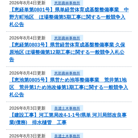
2026年8月4日更新
恵那農林事務所
【恵経単第0801号】県単経営体育成基盤整備事業 中
野方町地区 ほ場整備第5期工事に関する一般競争入
札公告
2026年8月4日更新
恵那農林事務所
【恵経第0803号】県営経営体育成基盤整備事業 久保
原地区 ほ場整備第12期工事に関する一般競争入札公
告
2026年8月4日更新
恵那農林事務所
【恵池第0805号】県営ため池等整備事業 荒井第1地
区 荒井第1ため池改修第1期工事に関する一般競争入
札公告
2026年8月3日更新
美濃土木事務所
【建設工事】河工第局改4-1-1号/県単 河川局部改良事
業(債務) 排水樋管 工事
2026年8月3日更新
美濃土木事務所