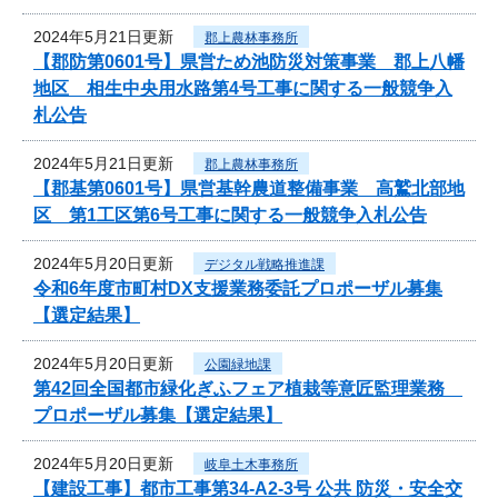
2024年5月21日更新
郡上農林事務所
【郡防第0601号】県営ため池防災対策事業 郡上八幡
地区 相生中央用水路第4号工事に関する一般競争入
札公告
2024年5月21日更新
郡上農林事務所
【郡基第0601号】県営基幹農道整備事業 高鷲北部地
区 第1工区第6号工事に関する一般競争入札公告
2024年5月20日更新
デジタル戦略推進課
令和6年度市町村DX支援業務委託プロポーザル募集
【選定結果】
2024年5月20日更新
公園緑地課
第42回全国都市緑化ぎふフェア植栽等意匠監理業務
プロポーザル募集【選定結果】
2024年5月20日更新
岐阜土木事務所
【建設工事】都市工事第34-A2-3号 公共 防災・安全交