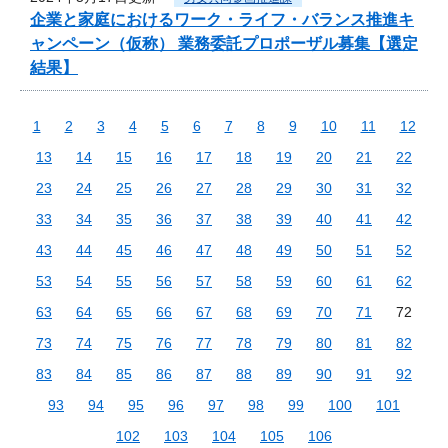
企業と家庭におけるワーク・ライフ・バランス推進キ
ャンペーン（仮称） 業務委託プロポーザル募集【選定
結果】
1
2
3
4
5
6
7
8
9
10
11
12
13
14
15
16
17
18
19
20
21
22
23
24
25
26
27
28
29
30
31
32
33
34
35
36
37
38
39
40
41
42
43
44
45
46
47
48
49
50
51
52
53
54
55
56
57
58
59
60
61
62
63
64
65
66
67
68
69
70
71
72
73
74
75
76
77
78
79
80
81
82
83
84
85
86
87
88
89
90
91
92
93
94
95
96
97
98
99
100
101
102
103
104
105
106