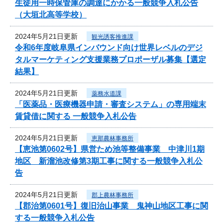
生徒用一時保管庫の調達にかかる一般競争入札公告
（大垣北高等学校）
2024年5月21日更新
観光誘客推進課
令和6年度岐阜県インバウンド向け世界レベルのデジ
タルマーケティング支援業務プロポーザル募集【選定
結果】
2024年5月21日更新
薬務水道課
「医薬品・医療機器申請・審査システム」の専用端末
賃貸借に関する 一般競争入札公告
2024年5月21日更新
恵那農林事務所
【恵池第0602号】県営ため池等整備事業 中津川1期
地区 新溜池改修第3期工事に関する一般競争入札公
告
2024年5月21日更新
郡上農林事務所
【郡治第0601号】復旧治山事業 鬼神山地区工事に関
する一般競争入札公告