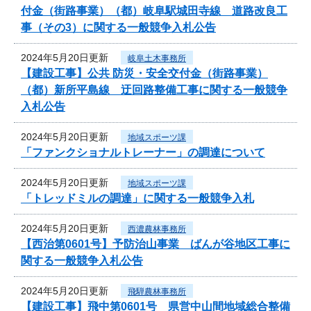
付金（街路事業）（都）岐阜駅城田寺線 道路改良工
事（その3）に関する一般競争入札公告
2024年5月20日更新
岐阜土木事務所
【建設工事】公共 防災・安全交付金（街路事業）
（都）新所平島線 迂回路整備工事に関する一般競争
入札公告
2024年5月20日更新
地域スポーツ課
「ファンクショナルトレーナー」の調達について
2024年5月20日更新
地域スポーツ課
「トレッドミルの調達」に関する一般競争入札
2024年5月20日更新
西濃農林事務所
【西治第0601号】予防治山事業 ばんが谷地区工事に
関する一般競争入札公告
2024年5月20日更新
飛騨農林事務所
【建設工事】飛中第0601号 県営中山間地域総合整備