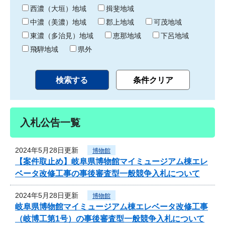
り
西濃（大垣）地域
揖斐地域
中濃（美濃）地域
郡上地域
可茂地域
東濃（多治見）地域
恵那地域
下呂地域
飛騨地域
県外
入札公告一覧
2024年5月28日更新
博物館
【案件取止め】岐阜県博物館マイミュージアム棟エレ
ベータ改修工事の事後審査型一般競争入札について
2024年5月28日更新
博物館
岐阜県博物館マイミュージアム棟エレベータ改修工事
（岐博工第1号）の事後審査型一般競争入札について