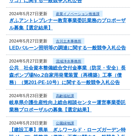
サコ）に関する一般競争入札公告
2024年5月27日更新
産業イノベーション推進課
ぎふアントレプレナー教育事業委託業務のプロポーザ
ル募集【選定結果】
2024年5月27日更新
古川土木事務所
LEDバルーン照明等の調達に関する一般競争入札公告
2024年5月27日更新
流域浄水事務所
公共 社会資本整備総合交付金事業（防災・安全）長
森ポンプ場No.2自家用発電装置（再構築）工事（債
務）（第201-PE-10号）に関する一般競争入札公告
2024年5月23日更新
高齢福祉課
岐阜県介護生産性向上総合相談センター運営事業委託
業務プロポーザルの募集【選定結果】
2024年5月23日更新
公園緑地課
【建設工事】県単 ぎふワールド・ローズガーデン特