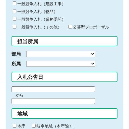
キ
一般競争入札（建設工事）
ー
一般競争入札（物品）
ワ
一般競争入札（業務委託）
ー
ド
一般競争入札（その他）
公募型プロポーザル
を
入
担当所属
力
部局
所属
入札公告日
期
から
間
期
の
間
始
地域
の
ま
終
り
わ
本庁
岐阜地域（本庁除く）