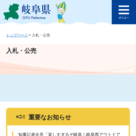
ペ
メ
このページの本文へ
ー
ニ
メ
ジ
ュ
ニ
の
ー
ュ
先
を
ー
頭
飛
トップページ
>
入札・公売
で
ば
す
し
入札・公売
。
て
本
文
へ
重要なお知らせ
知事記者会見「楽しすぎるぞ岐阜！岐阜県アウトドア