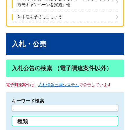
観光キャンペーンを実施」他
熱中症を予防しましょう
本
文
入札・公売
入札公告の検索 （電子調達案件以外）
電子調達案件は、
入札情報公開システム
で公告しています
キーワード検索
検
索
す
種類
る