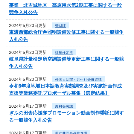
事業 北吉城地区 高原用水第2期工事に関する一般
競争入札公告
2024年5月20日更新
管財課
東濃西部総合庁舎照明設備改修工事に関する一般競争
入札公告
2024年5月20日更新
計量検定所
岐阜県計量検定所空調設備等更新工事に関する一般競
争入札公告
2024年5月20日更新
外国人活躍・共生社会推進課
令和6年度地域日本語教育実態調査及び実施計画作成
支援等業務委託プロポーザル募集【選定結果】
2024年5月17日更新
農村振興課
ぎふの田舎応援隊プロモーション動画制作委託に関す
る一般競争入札公告
2024年5月17日更新
男女共同参画推進課