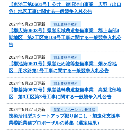
【恵治工第0601号】公共 復旧治山事業 広野（出口
谷）地区工事に関する一般競争入札公告
2024年5月28日更新
郡上農林事務所
【郡広第0603号】県営広域農道整備事業 郡上南部4
期地区 第2工区第104号工事に関する一般競争入札公
告
2024年5月28日更新
郡上農林事務所
【郡池第0601号】県営ため池等整備事業 畑ヶ谷地
区 用水路第1号工事に関する一般競争入札公告
2024年5月28日更新
郡上農林事務所
【郡基第0602号】県営基幹農道整備事業 高鷲北部地
区 第3工区第3号工事に関する一般競争入札公告
2024年5月27日更新
産業イノベーション推進課
技術活用型スタートアップ掘り起こし・加速化支援事
業委託業務プロポーザルの募集（選定結果）