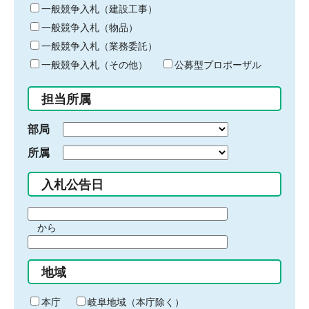
キ
一般競争入札（建設工事）
ー
一般競争入札（物品）
ワ
一般競争入札（業務委託）
ー
ド
一般競争入札（その他）
公募型プロポーザル
を
入
担当所属
力
部局
所属
入札公告日
期
から
間
期
の
間
始
地域
の
ま
終
り
わ
本庁
岐阜地域（本庁除く）