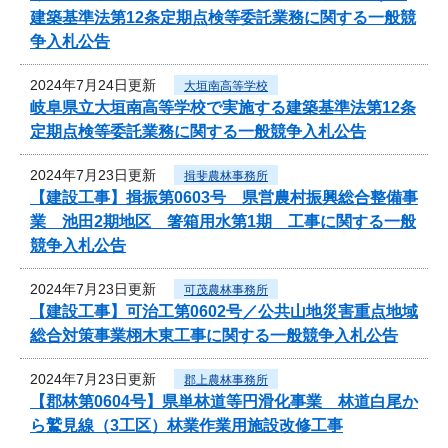
建築基準法第12条定期点検等委託業務に関する一般競
争入札公告
2024年7月24日更新
大垣南高等学校
岐阜県立大垣南高等学校で実施する建築基準法第12条
定期点検等委託業務に関する一般競争入札公告
2024年7月23日更新
揖斐農林事務所
【建設工事】揖振第0603号 県営農村振興総合整備事
業 池田2期地区 箸箱用水第1期 工事に関する一般
競争入札公告
2024年7月23日更新
可茂農林事務所
【建設工事】可治工第0602号／公共山地災害重点地域
総合対策事業栩木東工事に関する一般競争入札公告
2024年7月23日更新
郡上農林事務所
【郡林第0604号】県単林道等円滑化事業 林道白尾か
ら鷲見線（3工区）林業作業用施設改修工事