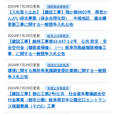
2024年7月29日更新
飛騨農林事務所
【入札取り止め】【建設工事】飛か第0603号 県営か
んがい排水事業（保全合理化型） 中根地区 揚水機
更新工事に関する一般競争入札公告
2024年7月29日更新
岐阜土木事務所
【建設工事】維持工事第43-047-1-2号 公共 防災・安
全交付金（舗装道補修）（一）岐阜羽島線舗装補修工
事 に関する一般競争入札公告
2024年7月29日更新
環境生活政策課
環境に関する県民等意識調査委託業務に関する一般競
争入札公告
2024年7月29日更新
美濃土木事務所
【建設工事】都公工第2号/公共 社会資本整備総合交
付金事業（都市公園）岐阜県百年公園北口エントラン
ス植栽整備（その2）工事