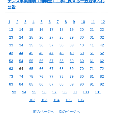
ナンス事業補助（補助金）工事に関する一般競争入札
公告
1
2
3
4
5
6
7
8
9
10
11
12
13
14
15
16
17
18
19
20
21
22
23
24
25
26
27
28
29
30
31
32
33
34
35
36
37
38
39
40
41
42
43
44
45
46
47
48
49
50
51
52
53
54
55
56
57
58
59
60
61
62
63
64
65
66
67
68
69
70
71
72
73
74
75
76
77
78
79
80
81
82
83
84
85
86
87
88
89
90
91
92
93
94
95
96
97
98
99
100
101
102
103
104
105
106
前のページへ
次のページへ