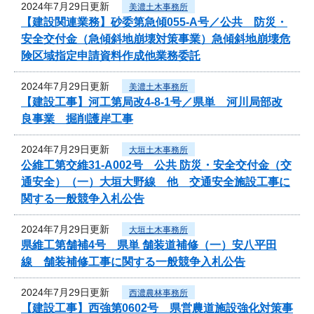
2024年7月29日更新
美濃土木事務所
【建設関連業務】砂委第急傾055-A号／公共 防災・
安全交付金（急傾斜地崩壊対策事業）急傾斜地崩壊危
険区域指定申請資料作成他業務委託
2024年7月29日更新
美濃土木事務所
【建設工事】河工第局改4-8-1号／県単 河川局部改
良事業 掘削護岸工事
2024年7月29日更新
大垣土木事務所
公維工第交維31-A002号 公共 防災・安全交付金（交
通安全）（一）大垣大野線 他 交通安全施設工事に
関する一般競争入札公告
2024年7月29日更新
大垣土木事務所
県維工第舗補4号 県単 舗装道補修（一）安八平田
線 舗装補修工事に関する一般競争入札公告
2024年7月29日更新
西濃農林事務所
【建設工事】西強第0602号 県営農道施設強化対策事