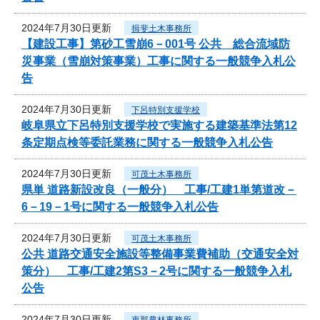
2024年7月30日更新
揖斐土木事務所
【建設工事】第砂工雪崩6－001号 公共 総合流域防
災事業（雪崩対策事業）工事に関する一般競争入札公
告
2024年7月30日更新
下呂特別支援学校
岐阜県立下呂特別支援学校で実施する建築基準法第12
条定期点検等委託業務に関する一般競争入札公告
2024年7月30日更新
可茂土木事務所
県単 道路新設改良（一般分） 工事/工建1単第道改－
6－19－1号に関する一般競争入札公告
2024年7月30日更新
可茂土木事務所
公共 道路交通安全施設等整備事業費補助（交通安全対
策分） 工事/工建2第S3－2号に関する一般競争入札
公告
2024年7月30日更新
恵那農林事務所