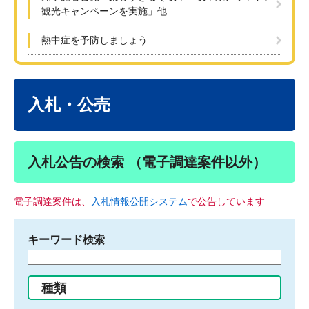
観光キャンペーンを実施」他
熱中症を予防しましょう
本
文
入札・公売
入札公告の検索 （電子調達案件以外）
電子調達案件は、
入札情報公開システム
で公告しています
キーワード検索
検
索
す
種類
る