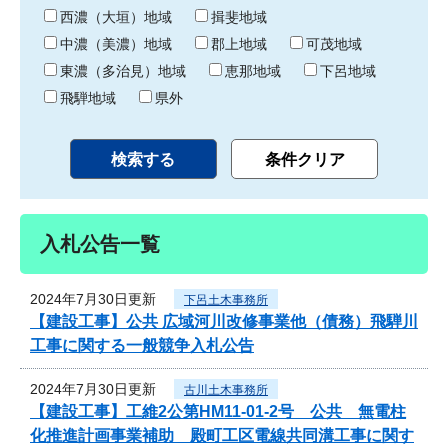
り
西濃（大垣）地域
揖斐地域
中濃（美濃）地域
郡上地域
可茂地域
東濃（多治見）地域
恵那地域
下呂地域
飛騨地域
県外
入札公告一覧
2024年7月30日更新
下呂土木事務所
【建設工事】公共 広域河川改修事業他（債務）飛騨川
工事に関する一般競争入札公告
2024年7月30日更新
古川土木事務所
【建設工事】工維2公第HM11-01-2号 公共 無電柱
化推進計画事業補助 殿町工区電線共同溝工事に関す