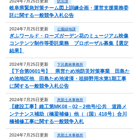
2024年7月25日更新
防災課
岐阜県緊急対策チーム図上訓練企画・運営支援業務委
託に関する一般競争入札公告
2024年7月25日更新
公園緑地課
ぎふワールド・ローズガーデン花のミュージアム映像
コンテンツ制作等委託業務 プロポーザル募集【選定
結果】
2024年7月25日更新
下呂農林事務所
【下合第0601号】 県営ため池防災対策事業 田島た
め池地区他 田島ため池浚渫・祖師野用水第1期工事
に関する一般競争入札公告
2024年7月25日更新
恵那土木事務所
【建設工事】維工第MK08－02－2他号/公共 道路メ
ンテナンス補助（橋梁補修）他（（国）418号）合川
橋補修工事に関する一般競争入札
2024年7月25日更新
恵那土木事務所