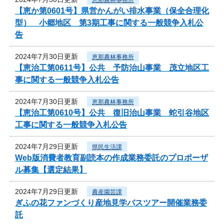
【恵か第0601号】県営かんがい排水事業（保全合理化
型） 小郷地区 第3期工事に関する一般競争入札公
告
2024年7月30日更新
恵那農林事務所
【恵治工第0611号】公共 予防治山事業 茂立地区工
事に関する一般競争入札公告
2024年7月30日更新
恵那農林事務所
【恵治工第0610号】公共 復旧治山事業 蛇引谷地区
工事に関する一般競争入札公告
2024年7月29日更新
県民生活課
Web版消費者教育副読本の作成業務委託のプロポーザ
ル募集【選定結果】
2024年7月29日更新
農産園芸課
ぎふの花ファンづくり産地見学バスツアー開催業務委
託