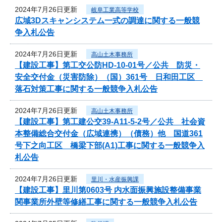
2024年7月26日更新
岐阜工業高等学校
広域3Dスキャンシステム一式の調達に関する一般競
争入札公告
2024年7月26日更新
高山土木事務所
【建設工事】第工交公防HD-10-01号／公共 防災・
安全交付金（災害防除）（国）361号 日和田工区
落石対策工事に関する一般競争入札公告
2024年7月26日更新
高山土木事務所
【建設工事】第工建公交39-A11-5-2号／公共 社会資
本整備総合交付金（広域連携）（債務）他 国道361
号下之向工区 橋梁下部(A1)工事に関する一般競争入
札公告
2024年7月26日更新
里川・水産振興課
【建設工事】里川第0603号 内水面振興施設整備事業
関事業所外壁等修繕工事に関する一般競争入札公告