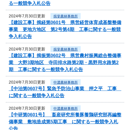
る一般競争入札公告
2024年7月30日更新
揖斐農林事務所
【建設工事】揖経第0601号 県営経営体育成基盤整備
事業 更地方地区 第2号第4期 工事に関する一般競
争入札公告
2024年7月30日更新
揖斐農林事務所
【建設工事】揖振第0602号 県営農村振興総合整備事
業 大野3期地区 寺田排水路第2期・黒野用水路第2
期 工事に関する一般競争入札公告
2024年7月30日更新
中濃農林事務所
【中治第0607号】緊急予防治山事業 押之平 工事
に関する一般競争入札公告
2024年7月30日更新
中濃農林事務所
【中研第0601号】 畜産研究所養豚養鶏研究部再編整
備事業 敷地造成第5期工事 に関する一般競争入札
公告