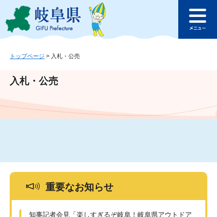
ペ
メ
このページの本文へ
ー
ニ
メ
ジ
ュ
ニ
の
ー
ュ
先
を
ー
頭
飛
トップページ
>
入札・公売
で
ば
す
し
入札・公売
。
て
本
文
へ
重要なお知らせ
知事記者会見「楽しすぎるぞ岐阜！岐阜県アウトドア