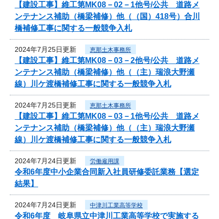
【建設工事】維工第MK08－02－1他号/公共 道路メ
ンテナンス補助（橋梁補修）他（（国）418号）合川
橋補修工事に関する一般競争入札
2024年7月25日更新
恵那土木事務所
【建設工事】維工第MK08－03－2他号/公共 道路メ
ンテナンス補助（橋梁補修）他（（主）瑞浪大野瀬
線）川ケ渡橋補修工事に関する一般競争入札
2024年7月25日更新
恵那土木事務所
【建設工事】維工第MK08－03－1他号/公共 道路メ
ンテナンス補助（橋梁補修）他（（主）瑞浪大野瀬
線）川ケ渡橋補修工事に関する一般競争入札
2024年7月24日更新
労働雇用課
令和6年度中小企業合同新入社員研修委託業務【選定
結果】
2024年7月24日更新
中津川工業高等学校
令和6年度 岐阜県立中津川工業高等学校で実施する