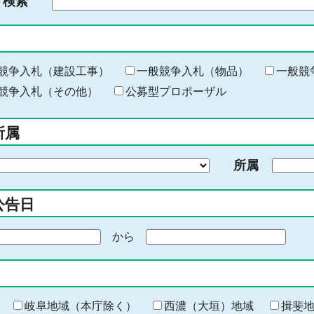
ド検索
検
索
す
る
キ
競争入札（建設工事）
一般競争入札（物品）
一般競
ー
競争入札（その他）
公募型プロポーザル
ワ
ー
所属
ド
を
所属
入
力
公告日
から
期
間
の
終
わ
岐阜地域（本庁除く）
西濃（大垣）地域
揖斐