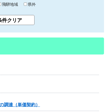
飛騨地域
県外
の調達（単価契約）