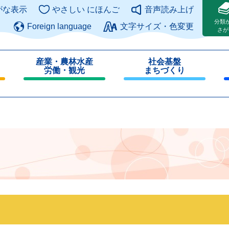
このページの本文へ
がな表示
やさしい にほんご
音声読み上げ
分類
Foreign language
文字サイズ・色変更
さが
産業・農林水産
社会基盤
労働・観光
まちづくり
閉
閉
じ
じ
る
る