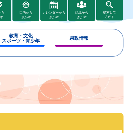
検索して
から
目的から
カレンダーから
組織から
さがす
す
さがす
さがす
さがす
教育・文化
県政情報
スポーツ・青少年
閉
閉
じ
じ
る
る