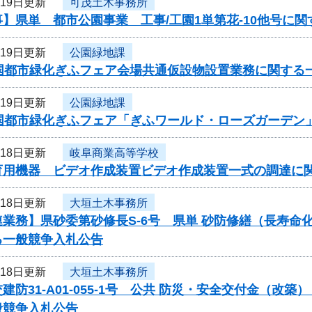
月19日更新
可茂土木事務所
】県単 都市公園事業 工事/工園1単第花-10他号に
月19日更新
公園緑地課
全国都市緑化ぎふフェア会場共通仮設物設置業務に関する
月19日更新
公園緑地課
全国都市緑化ぎふフェア「ぎふワールド・ローズガーデン
月18日更新
岐阜商業高等学校
育用機器 ビデオ作成装置ビデオ作成装置一式の調達に
月18日更新
大垣土木事務所
連業務】県砂委第砂修長S-6号 県単 砂防修繕（長寿
る一般競争入札公告
月18日更新
大垣土木事務所
建防31-A01-055-1号 公共 防災・安全交付金（
般競争入札公告