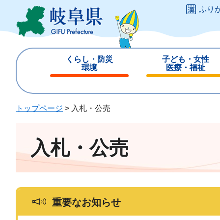
ペ
メ
ふり
ー
ニ
ジ
ュ
の
ー
先
を
くらし・防災
子ども・女性
頭
飛
環境
医療・福祉
で
ば
閉
閉
す
し
じ
じ
。
て
る
る
トップページ
>
入札・公売
本
文
へ
入札・公売
重要なお知らせ