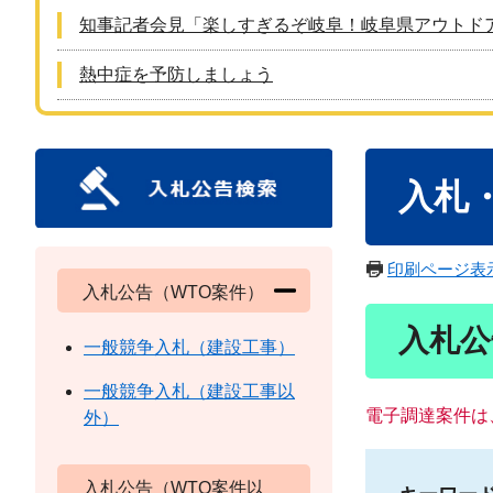
知事記者会見「楽しすぎるぞ岐阜！岐阜県アウトド
熱中症を予防しましょう
本
入札
文
印刷ページ表
入札公告（WTO案件）
入札公
一般競争入札（建設工事）
一般競争入札（建設工事以
電子調達案件は
外）
入札公告（WTO案件以