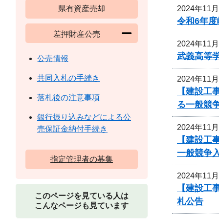
2024年11
県有資産売却
令和6年
差押財産公売
2024年11
武義高等
公売情報
共同入札の手続き
2024年11
【建設工事
落札後の注意事項
る一般競
銀行振り込みなどによる公
2024年11
売保証金納付手続き
【建設工事
一般競争
指定管理者の募集
2024年11
【建設工事
このページを見ている人は
札公告
こんなページも見ています