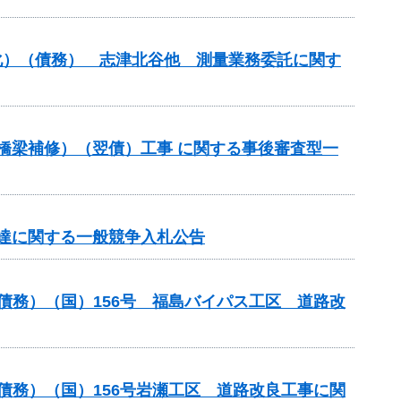
命化）（債務） 志津北谷他 測量業務委託に関す
（橋梁補修）（翌債）工事 に関する事後審査型一
達に関する一般競争入札公告
債務）（国）156号 福島バイパス工区 道路改
債務）（国）156号岩瀬工区 道路改良工事に関