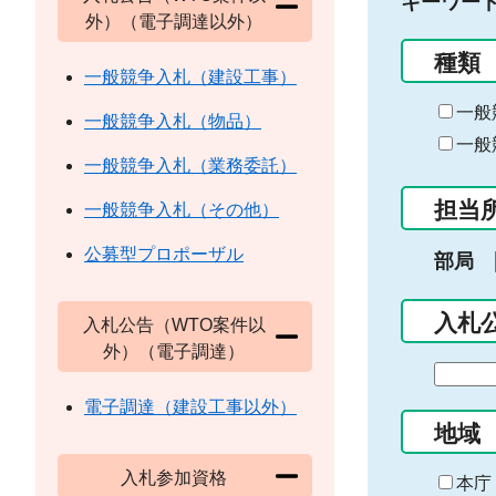
キーワー
外）（電子調達以外）
種類
一般競争入札（建設工事）
一般
一般競争入札（物品）
一般
一般競争入札（業務委託）
担当
一般競争入札（その他）
公募型プロポーザル
部局
入札
入札公告（WTO案件以
外）（電子調達）
期
間
電子調達（建設工事以外）
の
地域
始
入札参加資格
ま
本庁