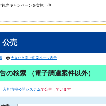
ア観光キャンペーンを実施」他
・公売
示
大きな文字で印刷ページ表示
告の検索 （電子調達案件以外）
、
入札情報公開システム
で公告しています