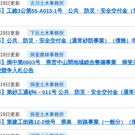
月19日更新
古川土木事務所
】工維3公第55-A015-1号 公共 防災・安全交付
月19日更新
下呂土木事務所
事】公共 防災・安全交付金（通常砂防事業）（債務）
月19日更新
揖斐農林事務所
】揖中第0603号 県営中山間地域総合整備事業 揖斐
般競争入札公告
月19日更新
揖斐土木事務所
】第砂工通砂6－011号 公共 防災・安全交付金（通
月19日更新
揖斐土木事務所
事】第建工街路12-2他号 県単 街路事業（一般分）