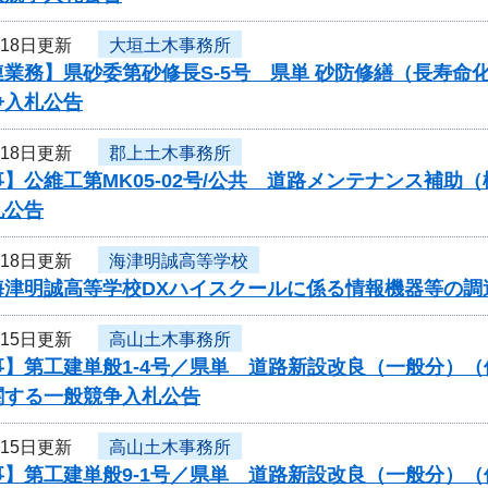
月18日更新
大垣土木事務所
連業務】県砂委第砂修長S-5号 県単 砂防修繕（長寿
争入札公告
月18日更新
郡上土木事務所
】公維工第MK05-02号/公共 道路メンテナンス補助
札公告
月18日更新
海津明誠高等学校
海津明誠高等学校DXハイスクールに係る情報機器等の調
月15日更新
高山土木事務所
】第工建単般1-4号／県単 道路新設改良（一般分）（
関する一般競争入札公告
月15日更新
高山土木事務所
】第工建単般9-1号／県単 道路新設改良（一般分）（