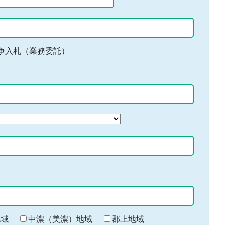
争入札（業務委託）
地域
中濃（美濃）地域
郡上地域