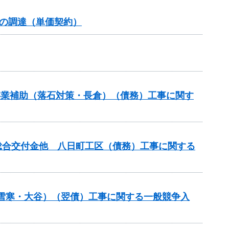
の調達（単価契約）
道路事業補助（落石対策・長倉）（債務）工事に関す
整備総合交付金他 八日町工区（債務）工事に関する
金（雪寒・大谷）（翌債）工事に関する一般競争入