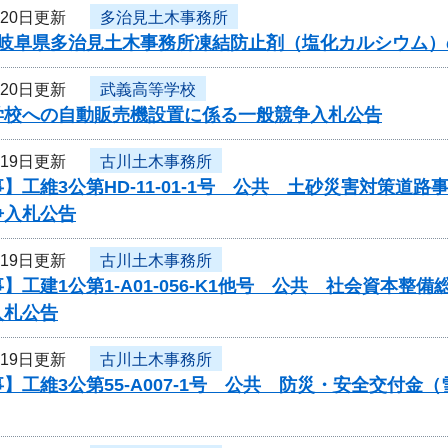
月20日更新
多治見土木事務所
度岐阜県多治見土木事務所凍結防止剤（塩化カルシウム）
月20日更新
武義高等学校
学校への自動販売機設置に係る一般競争入札公告
月19日更新
古川土木事務所
】工維3公第HD-11-01-1号 公共 土砂災害対策
争入札公告
月19日更新
古川土木事務所
】工建1公第1-A01-056-K1他号 公共 社会資本
入札公告
月19日更新
古川土木事務所
】工維3公第55-A007-1号 公共 防災・安全交付