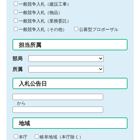
キ
一般競争入札（建設工事）
ー
一般競争入札（物品）
ワ
一般競争入札（業務委託）
ー
ド
一般競争入札（その他）
公募型プロポーザル
を
入
担当所属
力
部局
所属
入札公告日
期
から
間
期
の
間
始
地域
の
ま
終
り
わ
本庁
岐阜地域（本庁除く）