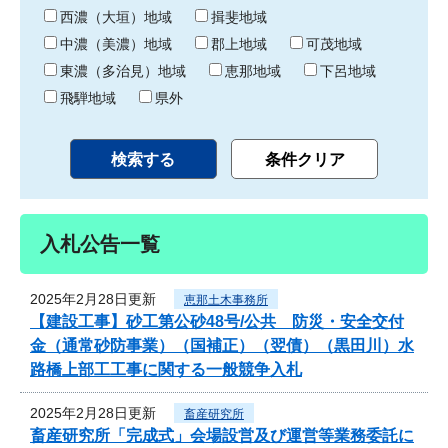
り
西濃（大垣）地域
揖斐地域
中濃（美濃）地域
郡上地域
可茂地域
東濃（多治見）地域
恵那地域
下呂地域
飛騨地域
県外
入札公告一覧
2025年2月28日更新
恵那土木事務所
【建設工事】砂工第公砂48号/公共 防災・安全交付
金（通常砂防事業）（国補正）（翌債）（黒田川）水
路橋上部工工事に関する一般競争入札
2025年2月28日更新
畜産研究所
畜産研究所「完成式」会場設営及び運営等業務委託に