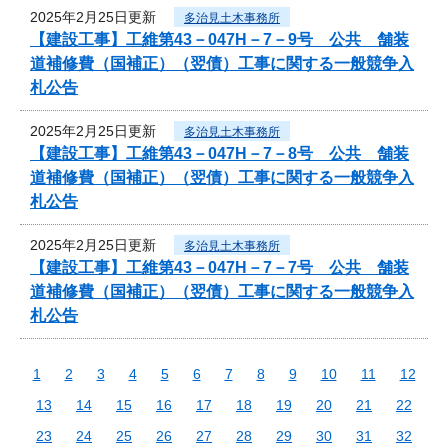
2025年2月25日更新
多治見土木事務所
【建設工事】工維第43－047H－7－9号 公共 舗装
道補修費（国補正）（翌債）工事に関する一般競争入
札公告
2025年2月25日更新
多治見土木事務所
【建設工事】工維第43－047H－7－8号 公共 舗装
道補修費（国補正）（翌債）工事に関する一般競争入
札公告
2025年2月25日更新
多治見土木事務所
【建設工事】工維第43－047H－7－7号 公共 舗装
道補修費（国補正）（翌債）工事に関する一般競争入
札公告
1
2
3
4
5
6
7
8
9
10
11
12
13
14
15
16
17
18
19
20
21
22
23
24
25
26
27
28
29
30
31
32