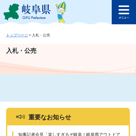
ペ
メ
このページの本文へ
ー
ニ
メ
ジ
ュ
ニ
の
ー
ュ
先
を
ー
頭
飛
トップページ
>
入札・公売
で
ば
す
し
入札・公売
。
て
本
文
へ
重要なお知らせ
知事記者会見「楽しすぎるぞ岐阜！岐阜県アウトドア