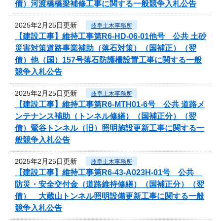
債）河渡橋橋梁補修工事に関する一般競争入札公告
2025年2月25日更新
岐阜土木事務所
【建設工事】維持工事第R6-HD-06-01他号 公共 土砂
災害対策道路事業補助（落石対策）（国補正）（翌
債）他（国）157号落石防護柵設置工事に関する一般
競争入札公告
2025年2月25日更新
岐阜土木事務所
【建設工事】維持工事第R6-MTH01-6号 公共 道路メ
ンテナンス補助（トンネル修繕）（国補正分）（翌
債）鶯谷トンネル（旧）照明施設更新工事に関する一
般競争入札公告
2025年2月25日更新
岐阜土木事務所
【建設工事】維持工事第R6-43-A023H-01号 公共
防災・安全交付金（道路維持修繕）（国補正分）（翌
債） 大蔵山トンネル照明設備更新工事に関する一般
競争入札公告