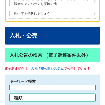
観光キャンペーンを実施」他
熱中症を予防しましょう
本
文
入札・公売
入札公告の検索 （電子調達案件以外）
電子調達案件は、
入札情報公開システム
で公告しています
キーワード検索
検
索
す
種類
る