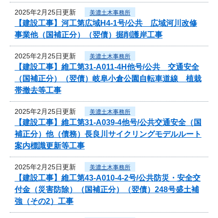
2025年2月25日更新
美濃土木事務所
【建設工事】河工第広域H4-1号/公共 広域河川改修
事業他（国補正分）（翌債）掘削護岸工事
2025年2月25日更新
美濃土木事務所
【建設工事】維工第31-A011-4H他号/公共 交通安全
（国補正分）（翌債）岐阜小倉公園自転車道線 植栽
帯撤去等工事
2025年2月25日更新
美濃土木事務所
【建設工事】維工第31-A039-4他号/公共交通安全（国
補正分）他（債務）長良川サイクリングモデルルート
案内標識更新等工事
2025年2月25日更新
美濃土木事務所
【建設工事】維工第43-A010-4-2号/公共防災・安全交
付金（災害防除）（国補正分）（翌債）248号盛土補
強（その2）工事