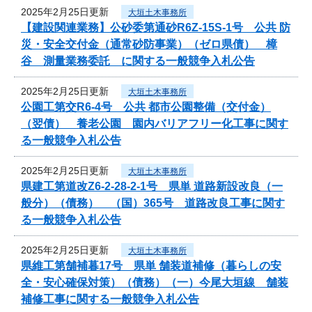
2025年2月25日更新
大垣土木事務所
【建設関連業務】公砂委第通砂R6Z-15S-1号 公共 防
災・安全交付金（通常砂防事業）（ゼロ県債） 樟
谷 測量業務委託 に関する一般競争入札公告
2025年2月25日更新
大垣土木事務所
公園工第交R6-4号 公共 都市公園整備（交付金）
（翌債） 養老公園 園内バリアフリー化工事に関す
る一般競争入札公告
2025年2月25日更新
大垣土木事務所
県建工第道改Z6-2-28-2-1号 県単 道路新設改良（一
般分）（債務） （国）365号 道路改良工事に関す
る一般競争入札公告
2025年2月25日更新
大垣土木事務所
県維工第舗補暮17号 県単 舗装道補修（暮らしの安
全・安心確保対策）（債務）（一）今尾大垣線 舗装
補修工事に関する一般競争入札公告