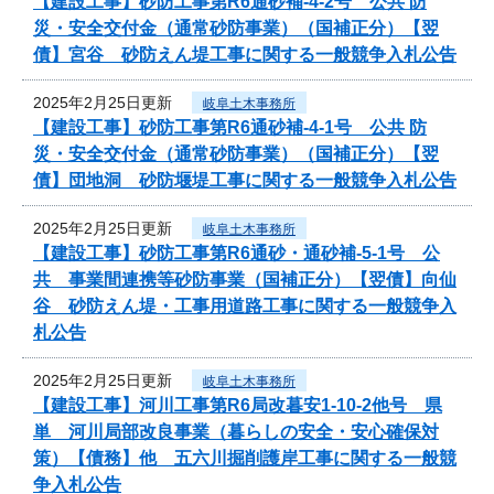
【建設工事】砂防工事第R6通砂補-4-2号 公共 防
災・安全交付金（通常砂防事業）（国補正分）【翌
債】宮谷 砂防えん堤工事に関する一般競争入札公告
2025年2月25日更新
岐阜土木事務所
【建設工事】砂防工事第R6通砂補-4-1号 公共 防
災・安全交付金（通常砂防事業）（国補正分）【翌
債】団地洞 砂防堰堤工事に関する一般競争入札公告
2025年2月25日更新
岐阜土木事務所
【建設工事】砂防工事第R6通砂・通砂補-5-1号 公
共 事業間連携等砂防事業（国補正分）【翌債】向仙
谷 砂防えん堤・工事用道路工事に関する一般競争入
札公告
2025年2月25日更新
岐阜土木事務所
【建設工事】河川工事第R6局改暮安1-10-2他号 県
単 河川局部改良事業（暮らしの安全・安心確保対
策）【債務】他 五六川掘削護岸工事に関する一般競
争入札公告