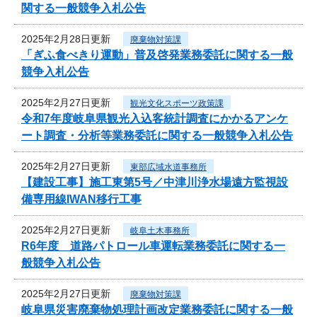
関する一般競争入札公告
2025年2月28日更新
廃棄物対策課
「ぎふ食べきり運動」普及啓発業務委託に関する一般
競争入札公告
2025年2月27日更新
観光文化スポーツ政策課
令和7年度岐阜県観光入込客統計調査にかかるアンケ
ート調査・分析等業務委託に関する一般競争入札公告
2025年2月27日更新
東部広域水道事務所
【建設工事】施工東第5号／中津川浄水場遠方監視設
備専用線IWAN移行工事
2025年2月27日更新
岐阜土木事務所
R6年度 道路パトロール車運転業務委託に関する一
般競争入札公告
2025年2月27日更新
廃棄物対策課
岐阜県災害廃棄物処理計画改定業務委託に関する一般