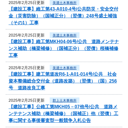
2025年2月25日更新
美濃土木事務所
【建設工事】維工第43-A010-4号/公共防災・安全交付
金（災害防除）（国補正分）（翌債）248号盛土補強
（その1）工事
2025年2月25日更新
美濃土木事務所
【建設工事】維工第MKH04-06号/公共 道路メンテナ
ンス補助（橋梁補修）（国補正分）（翌債）桜橋補修
工事
2025年2月25日更新
美濃土木事務所
【建設工事】建工第道改R6-1-A01-014号/公共 社会
資本整備総合交付金（道路改築）（翌債）（国）256
号 道路改良工事
2025年2月25日更新
郡上土木事務所
【建設工事】公維工第MKH05－07他号/公共 道路メ
ンテナンス補助（橋梁補修）（国補正）他（翌債）工
事に関する事後審査型一般競争入札公告