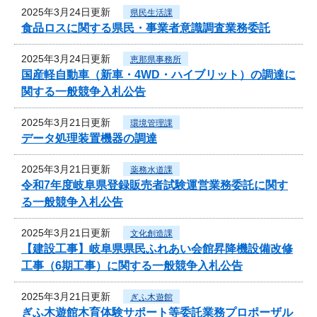
2025年3月24日更新
県民生活課
食品ロスに関する県民・事業者意識調査業務委託
2025年3月24日更新
恵那県事務所
国産軽自動車（新車・4WD・ハイブリット）の調達に
関する一般競争入札公告
2025年3月21日更新
環境管理課
データ処理装置機器の調達
2025年3月21日更新
薬務水道課
令和7年度岐阜県登録販売者試験運営業務委託に関す
る一般競争入札公告
2025年3月21日更新
文化創造課
【建設工事】岐阜県県民ふれあい会館昇降機設備改修
工事（6期工事）に関する一般競争入札公告
2025年3月21日更新
ぎふ木遊館
ぎふ木遊館木育体験サポート等委託業務プロポーザル