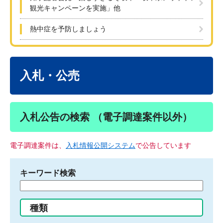
観光キャンペーンを実施」他
熱中症を予防しましょう
本
文
入札・公売
入札公告の検索 （電子調達案件以外）
電子調達案件は、
入札情報公開システム
で公告しています
キーワード検索
検
索
す
種類
る