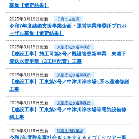
募集【選定結果】
2025年3月19日更新
子育て支援課
令和7年度結婚支援事業企画・運営等業務委託プロポ
ーザル募集【選定結果】
2025年3月19日更新
東部広域水道事務所
【建設工事】施工可第8号／既設管更新事業 東濃下
流送水管更新（3工区配管）工事
2025年3月19日更新
東部広域水道事務所
【建設工事】工東第3号／中津川浄水場1系ろ過池修繕
工事
2025年3月19日更新
東部広域水道事務所
【建設工事】工東第2号／中津川浄水場等電気設備修
繕工事
2025年3月19日更新
環境生活政策課
令和7年度脱炭素社会ぎふを支える人づくりツアー事