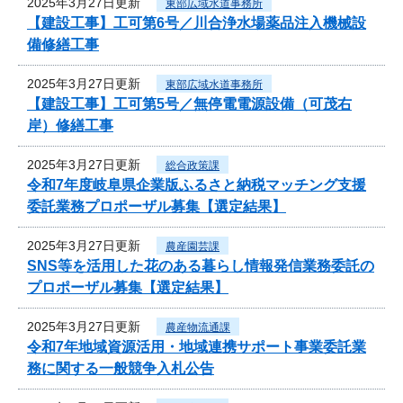
2025年3月27日更新
東部広域水道事務所
【建設工事】工可第6号／川合浄水場薬品注入機械設
備修繕工事
2025年3月27日更新
東部広域水道事務所
【建設工事】工可第5号／無停電電源設備（可茂右
岸）修繕工事
2025年3月27日更新
総合政策課
令和7年度岐阜県企業版ふるさと納税マッチング支援
委託業務プロポーザル募集【選定結果】
2025年3月27日更新
農産園芸課
SNS等を活用した花のある暮らし情報発信業務委託の
プロポーザル募集【選定結果】
2025年3月27日更新
農産物流通課
令和7年地域資源活用・地域連携サポート事業委託業
務に関する一般競争入札公告