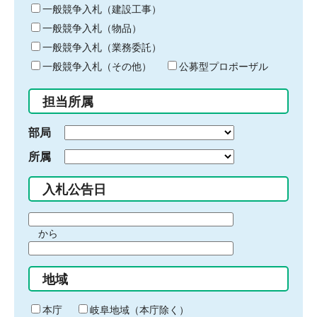
キ
一般競争入札（建設工事）
ー
一般競争入札（物品）
ワ
一般競争入札（業務委託）
ー
ド
一般競争入札（その他）
公募型プロポーザル
を
入
担当所属
力
部局
所属
入札公告日
期
から
間
期
の
間
始
地域
の
ま
終
り
わ
本庁
岐阜地域（本庁除く）