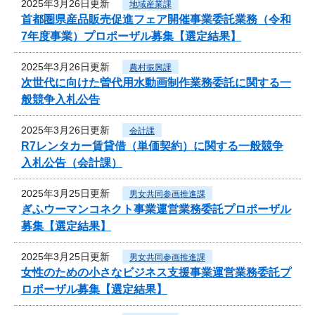
2025年3月26日更新
地域産業課
首都圏県産品販売促進フェア開催事業委託業務（令和
7年度事業）プロポーザル募集【選定結果】
2025年3月26日更新
農村振興課
次世代に向けた曽代用水動画制作業務委託に関する一
般競争入札公告
2025年3月26日更新
会計課
R7レンタカー賃貸借（単価契約）に関する一般競争
入札公告（会計課）
2025年3月25日更新
男女共同参画推進課
ぎふウーマンコネクト事業運営業務委託プロポーザル
募集【選定結果】
2025年3月25日更新
男女共同参画推進課
女性のための小さなビジネス支援事業運営業務委託プ
ロポーザル募集【選定結果】