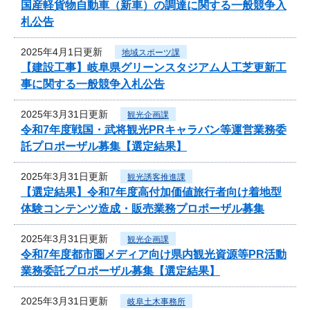
国産軽貨物自動車（新車）の調達に関する一般競争入
札公告
2025年4月1日更新
地域スポーツ課
【建設工事】岐阜県グリーンスタジアム人工芝更新工
事に関する一般競争入札公告
2025年3月31日更新
観光企画課
令和7年度戦国・武将観光PRキャラバン等運営業務委
託プロポーザル募集【選定結果】
2025年3月31日更新
観光誘客推進課
【選定結果】令和7年度高付加価値旅行者向け着地型
体験コンテンツ造成・販売業務プロポーザル募集
2025年3月31日更新
観光企画課
令和7年度都市圏メディア向け県内観光資源等PR活動
業務委託プロポーザル募集【選定結果】
2025年3月31日更新
岐阜土木事務所