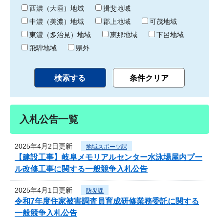
り
西濃（大垣）地域
揖斐地域
中濃（美濃）地域
郡上地域
可茂地域
東濃（多治見）地域
恵那地域
下呂地域
飛騨地域
県外
入札公告一覧
2025年4月2日更新
地域スポーツ課
【建設工事】岐阜メモリアルセンター水泳場屋内プー
ル改修工事に関する一般競争入札公告
2025年4月1日更新
防災課
令和7年度住家被害調査員育成研修業務委託に関する
一般競争入札公告