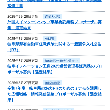
補修工事
2025年3月28日更新
産業人材課
外国人インターンシップ事業委託業務プロポーザル募
集 選定結果
2025年3月28日更新
管財課
岐阜県県有自動車任意保険に関する一般競争入札公告
（R7）
2025年3月28日更新
情報科学芸術大学院大学
岐阜イノベーション工房2025運営管理委託業務のプロ
ポーザル募集【選定結果】
2025年3月27日更新
地域振興課
令和7年度 岐阜県の魅力PRのためのミナモを活用し
た広報戦略・情報発信業務プロポーザル募集【選定結
果】