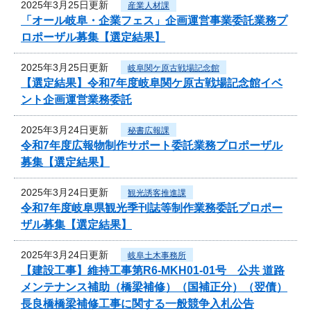
2025年3月25日更新
産業人材課
「オール岐阜・企業フェス」企画運営事業委託業務プ
ロポーザル募集【選定結果】
2025年3月25日更新
岐阜関ケ原古戦場記念館
【選定結果】令和7年度岐阜関ケ原古戦場記念館イベ
ント企画運営業務委託
2025年3月24日更新
秘書広報課
令和7年度広報物制作サポート委託業務プロポーザル
募集【選定結果】
2025年3月24日更新
観光誘客推進課
令和7年度岐阜県観光季刊誌等制作業務委託プロポー
ザル募集【選定結果】
2025年3月24日更新
岐阜土木事務所
【建設工事】維持工事第R6-MKH01-01号 公共 道路
メンテナンス補助（橋梁補修）（国補正分）（翌債）
長良橋橋梁補修工事に関する一般競争入札公告