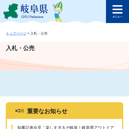
ペ
メ
このページの本文へ
ー
ニ
メ
ジ
ュ
ニ
の
ー
ュ
先
を
ー
頭
飛
トップページ
>
入札・公売
で
ば
す
し
入札・公売
。
て
本
文
へ
重要なお知らせ
知事記者会見「楽しすぎるぞ岐阜！岐阜県アウトドア