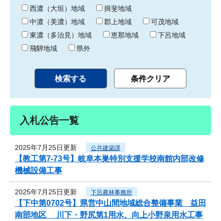
り
西濃（大垣）地域
揖斐地域
中濃（美濃）地域
郡上地域
可茂地域
東濃（多治見）地域
恵那地域
下呂地域
飛騨地域
県外
入札公告一覧
2025年7月25日更新
公共建築課
【教工第7-73号】岐阜本巣特別支援学校南館内部改修
機械設備工事
2025年7月25日更新
下呂農林事務所
【下中第0702号】県営中山間地域総合整備事業 益田
南部地区 川下・野尻第1用水、向上小野泉用水工事