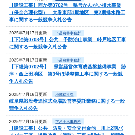
【建設工事】西か第0702号 県営かんがい排水事業
（保全合理化型） 大巻東部1期地区 第2期排水路工
事に関する一般競争入札公告
2025年7月17日更新
下呂農林事務所
【下治第0703号】公共 予防治山事業 峠戸地区工事
に関する一般競争入札公告
2025年7月17日更新
下呂農林事務所
【下経第0702号】 県営経営体育成基盤整備事業 跡
津・西上田地区 第3号ほ場整備工事に関する一般競
争入札公告
2025年7月16日更新
地域福祉課
岐阜県戦没者追悼式会場設営等委託業務に関する一般
競争入札公告
2025年7月15日更新
下呂土木事務所
【建設工事】公共 防災・安全交付金他 川上2期バ