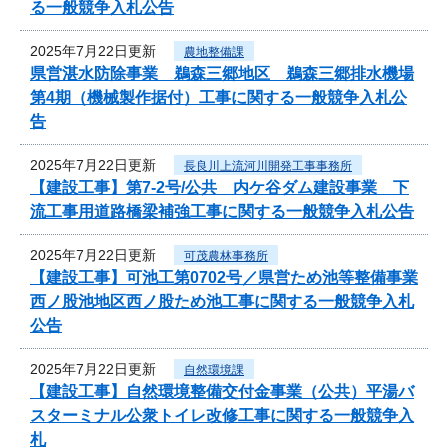
る一般競争入札公告
2025年7月22日更新
農地整備課
県営湛水防除事業 鵜森三郷地区 鵜森三郷排水機場
第4期（機械製作据付）工事に関する一般競争入札公
告
2025年7月22日更新
長良川上流河川開発工事事務所
【建設工事】第7-2号/公共 内ケ谷ダム建設事業 下
流工事用道路橋梁補強工事に関する一般競争入札公告
2025年7月22日更新
可茂農林事務所
【建設工事】可池工第0702号／県営ため池等整備事業
西ノ股池地区西ノ股ため池工事に関する一般競争入札
公告
2025年7月22日更新
自然環境課
【建設工事】自然環境整備交付金事業（公共）平湯バ
スターミナル公衆トイレ改修工事に関する一般競争入
札