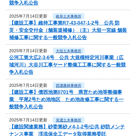
競争入札公告
2025年7月14日更新
岐阜土木事務所
【建設工事】維持工事第R7-43-047-1-2号 公共 防
災・安全交付金（舗装道補修）（主）大垣一宮線 舗装
補修工事に関する一般競争入札公告
2025年7月14日更新
大垣土木事務所
公河工第大広2-3-6号 公共 大規模特定河川事業（広
域河川）大谷川工事ヤード整備工工事に関する一般競
争入札公告
2025年7月14日更新
西濃農林事務所
【建設工事】債西池第0701号 県営ため池等整備事
業 平尾2号ため池地区 ため池改修工事に関する一
般競争入札公告
2025年7月14日更新
美濃土木事務所
【建設関連業務】砂委第砂メ4-1-2号/公共 砂防メンテ
ナンス事業 渓流保全工データ取得業務委託