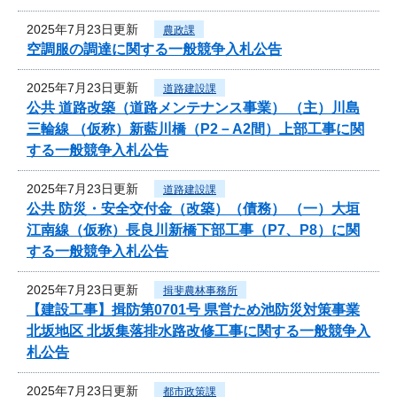
2025年7月23日更新
農政課
空調服の調達に関する一般競争入札公告
2025年7月23日更新
道路建設課
公共 道路改築（道路メンテナンス事業） （主）川島
三輪線 （仮称）新藍川橋（P2－A2間）上部工事に関
する一般競争入札公告
2025年7月23日更新
道路建設課
公共 防災・安全交付金（改築）（債務） （一）大垣
江南線（仮称）長良川新橋下部工事（P7、P8）に関
する一般競争入札公告
2025年7月23日更新
揖斐農林事務所
【建設工事】揖防第0701号 県営ため池防災対策事業
北坂地区 北坂集落排水路改修工事に関する一般競争入
札公告
2025年7月23日更新
都市政策課