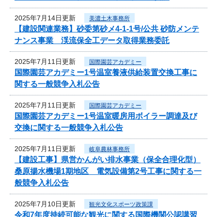
2025年7月14日更新
美濃土木事務所
【建設関連業務】砂委第砂メ4-1-1号/公共 砂防メンテ
ナンス事業 渓流保全工データ取得業務委託
2025年7月11日更新
国際園芸アカデミー
国際園芸アカデミー1号温室養液供給装置交換工事に
関する一般競争入札公告
2025年7月11日更新
国際園芸アカデミー
国際園芸アカデミー1号温室暖房用ボイラー調達及び
交換に関する一般競争入札公告
2025年7月11日更新
岐阜農林事務所
【建設工事】県営かんがい排水事業（保全合理化型）
桑原揚水機場1期地区 電気設備第2号工事に関する一
般競争入札公告
2025年7月10日更新
観光文化スポーツ政策課
令和7年度持続可能な観光に関する国際機関公認講習