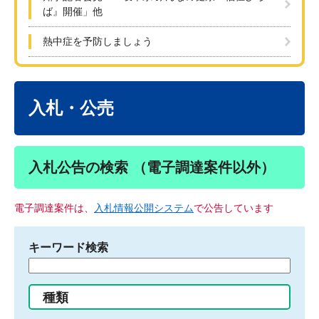
ば』開催」他
熱中症を予防しましょう
本
文
入札・公売
入札公告の検索 （電子調達案件以外）
電子調達案件は、
入札情報公開システム
で公告しています
キーワード検索
検
索
す
種類
る