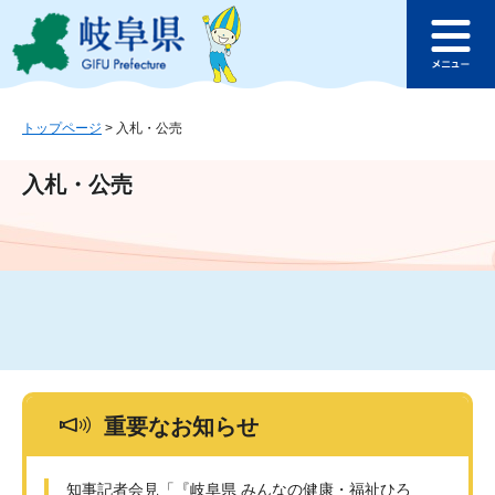
ペ
メ
このページの本文へ
ー
ニ
メ
ジ
ュ
ニ
の
ー
ュ
先
を
ー
頭
飛
トップページ
>
入札・公売
で
ば
す
し
入札・公売
。
て
本
文
へ
重要なお知らせ
知事記者会見「『岐阜県 みんなの健康・福祉ひろ