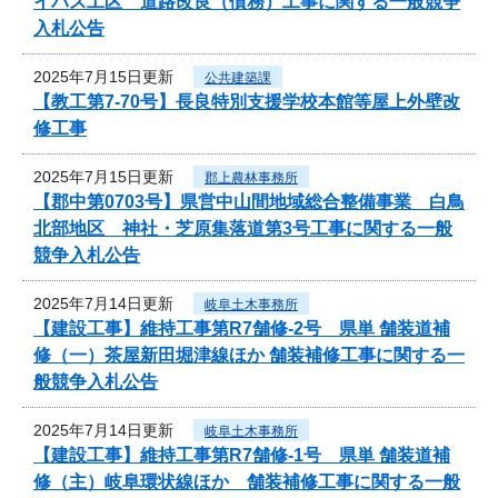
イパス工区 道路改良（債務）工事に関する一般競争
入札公告
2025年7月15日更新
公共建築課
【教工第7-70号】長良特別支援学校本館等屋上外壁改
修工事
2025年7月15日更新
郡上農林事務所
【郡中第0703号】県営中山間地域総合整備事業 白鳥
北部地区 神社・芝原集落道第3号工事に関する一般
競争入札公告
2025年7月14日更新
岐阜土木事務所
【建設工事】維持工事第R7舗修-2号 県単 舗装道補
修（一）茶屋新田堀津線ほか 舗装補修工事に関する一
般競争入札公告
2025年7月14日更新
岐阜土木事務所
【建設工事】維持工事第R7舗修-1号 県単 舗装道補
修（主）岐阜環状線ほか 舗装補修工事に関する一般