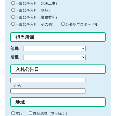
キ
一般競争入札（建設工事）
ー
一般競争入札（物品）
ワ
一般競争入札（業務委託）
ー
ド
一般競争入札（その他）
公募型プロポーザル
を
入
担当所属
力
部局
所属
入札公告日
期
から
間
期
の
間
始
地域
の
ま
終
り
わ
本庁
岐阜地域（本庁除く）