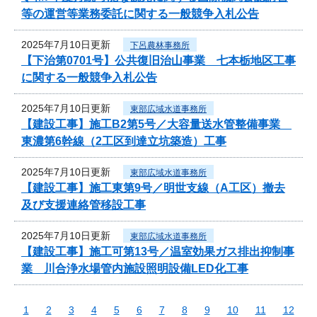
等の運営等業務委託に関する一般競争入札公告
2025年7月10日更新
下呂農林事務所
【下治第0701号】公共復旧治山事業 七本栃地区工事
に関する一般競争入札公告
2025年7月10日更新
東部広域水道事務所
【建設工事】施工B2第5号／大容量送水管整備事業
東濃第6幹線（2工区到達立坑築造）工事
2025年7月10日更新
東部広域水道事務所
【建設工事】施工東第9号／明世支線（A工区）撤去
及び支援連絡管移設工事
2025年7月10日更新
東部広域水道事務所
【建設工事】施工可第13号／温室効果ガス排出抑制事
業 川合浄水場管内施設照明設備LED化工事
1
2
3
4
5
6
7
8
9
10
11
12