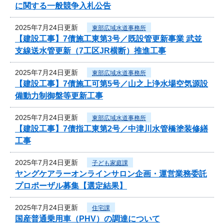
に関する一般競争入札公告
2025年7月24日更新
東部広域水道事務所
【建設工事】7債施工東第3号／既設管更新事業 武並
支線送水管更新（7工区JR横断）推進工事
2025年7月24日更新
東部広域水道事務所
【建設工事】7債施工可第5号／山之上浄水場空気源設
備動力制御盤等更新工事
2025年7月24日更新
東部広域水道事務所
【建設工事】7債指工東第2号／中津川水管橋塗装修繕
工事
2025年7月24日更新
子ども家庭課
ヤングケアラーオンラインサロン企画・運営業務委託
プロポーザル募集【選定結果】
2025年7月24日更新
住宅課
国産普通乗用車（PHV）の調達について