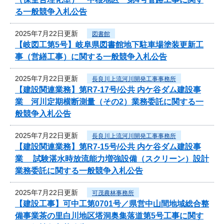
る一般競争入札公告
2025年7月22日更新
図書館
【岐図工第5号】岐阜県図書館地下駐車場塗装更新工
事（営繕工事）に関する一般競争入札公告
2025年7月22日更新
長良川上流河川開発工事事務所
【建設関連業務】第R7-17号/公共 内ケ谷ダム建設事
業 河川定期横断測量（その2）業務委託に関する一
般競争入札公告
2025年7月22日更新
長良川上流河川開発工事事務所
【建設関連業務】第R7-15号/公共 内ケ谷ダム建設事
業 試験湛水時放流能力増強設備（スクリーン）設計
業務委託に関する一般競争入札公告
2025年7月22日更新
可茂農林事務所
【建設工事】可中工第0701号／県営中山間地域総合整
備事業茶の里白川地区塔洞奥集落道第5号工事に関す