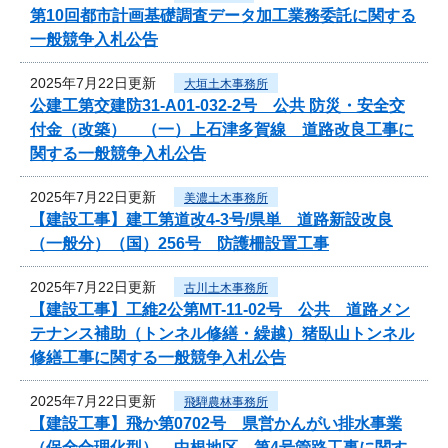
第10回都市計画基礎調査データ加工業務委託に関する
一般競争入札公告
2025年7月22日更新
大垣土木事務所
公建工第交建防31-A01-032-2号 公共 防災・安全交
付金（改築） （一）上石津多賀線 道路改良工事に
関する一般競争入札公告
2025年7月22日更新
美濃土木事務所
【建設工事】建工第道改4-3号/県単 道路新設改良
（一般分）（国）256号 防護柵設置工事
2025年7月22日更新
古川土木事務所
【建設工事】工維2公第MT-11-02号 公共 道路メン
テナンス補助（トンネル修繕・繰越）猪臥山トンネル
修繕工事に関する一般競争入札公告
2025年7月22日更新
飛騨農林事務所
【建設工事】飛か第0702号 県営かんがい排水事業
（保全合理化型） 中根地区 第4号管路工事に関す