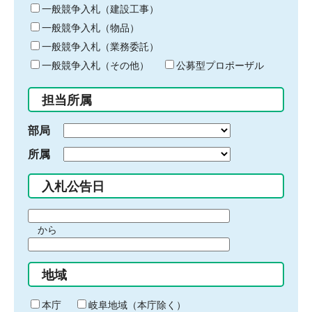
キ
一般競争入札（建設工事）
ー
一般競争入札（物品）
ワ
一般競争入札（業務委託）
ー
ド
一般競争入札（その他）
公募型プロポーザル
を
入
担当所属
力
部局
所属
入札公告日
期
から
間
期
の
間
始
地域
の
ま
終
り
わ
本庁
岐阜地域（本庁除く）