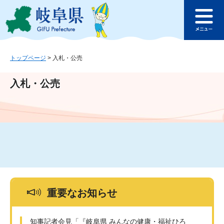
ペ
メ
このページの本文へ
ー
ニ
メ
ジ
ュ
ニ
の
ー
ュ
先
を
ー
頭
飛
トップページ
>
入札・公売
で
ば
す
し
入札・公売
。
て
本
文
へ
重要なお知らせ
知事記者会見「『岐阜県 みんなの健康・福祉ひろ