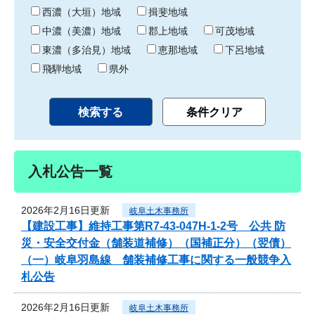
り
西濃（大垣）地域
揖斐地域
中濃（美濃）地域
郡上地域
可茂地域
東濃（多治見）地域
恵那地域
下呂地域
飛騨地域
県外
入札公告一覧
2026年2月16日更新
岐阜土木事務所
【建設工事】維持工事第R7-43-047H-1-2号 公共 防
災・安全交付金（舗装道補修）（国補正分）（翌債）
（一）岐阜羽島線 舗装補修工事に関する一般競争入
札公告
2026年2月16日更新
岐阜土木事務所