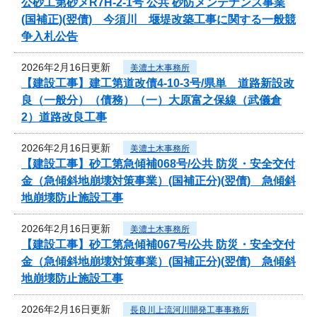
公砂工第砂メR7H-2-1号 公共 砂防メンテナンス事業
(国補正)(翌債) 今須川 堰堤改築工事に関する一般競
争入札公告
2026年2月16日更新
美濃土木事務所
【建設工事】建工第道改債4-10-3号/県単 道路新設改
良（一般分）（債務）（一）大原富之保線（武儀倉
2）道路改良工事
2026年2月16日更新
美濃土木事務所
【建設工事】砂工第急傾補068号/公共 防災・安全交付
金（急傾斜地崩壊対策事業）(国補正分)(翌債) 急傾斜
地崩壊防止施設工事
2026年2月16日更新
美濃土木事務所
【建設工事】砂工第急傾補067号/公共 防災・安全交付
金（急傾斜地崩壊対策事業）(国補正分)(翌債) 急傾斜
地崩壊防止施設工事
2026年2月16日更新
長良川上流河川開発工事事務所