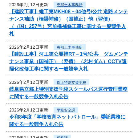
2026年2月12日更新
恵那土木事務所
【建設工事】維工第MKH08－04他号/公共 道路メンテ
ナンス補助（橋梁補修）（国補正）他（翌債）
（（国）257号）宮前橋補修工事に関する一般競争入
札
2026年2月12日更新
恵那土木事務所
【建設工事】河工第公堰補R7－1号/公共 ダムメンテ
ナンス事業（国補正）（翌債）（岩村ダム）CCTV遠
隔化改修工事に関する一般競争入札
2026年2月12日更新
郡上特別支援学校
岐阜県立郡上特別支援学校スクールバス運行管理業務
に関する一般競争入札公告
2026年2月12日更新
学校安全課
令和8年度「学校教育ネットパトロール」委託業務に
関する一般競争入札公告
2026年2月12日更新
税務課