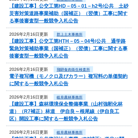
【建設工事】公交工第HD－05－01－h2号/公共 土砂
災害対策道路事業補助（国補正）（翌債）工事に関す
る事後審査型一般競争入札公告
2026年2月16日更新
郡上土木事務所
【建設工事】公交工第HTH－05－04号/公共 通学路
緊急対策補助事業（国補正）（翌債）工事に関する事
後審査型一般競争入札公告
2026年2月16日更新
飛騨食肉衛生検査所
電子複写機（モノクロ及びカラー）複写料の単価契約
に関する一般競争入札公告
2026年2月16日更新
岐阜農林事務所
【建設工事】森林環境保全整備事業（山村強靭化林
道）（R7補正）林道 伊自良～根尾線（伊自良工
区）開設工事に関する一般競争入札公告
2026年2月16日更新
岐阜農林事務所