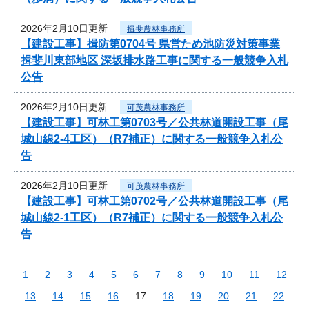
2026年2月10日更新
揖斐農林事務所
【建設工事】揖防第0704号 県営ため池防災対策事業
揖斐川東部地区 深坂排水路工事に関する一般競争入札
公告
2026年2月10日更新
可茂農林事務所
【建設工事】可林工第0703号／公共林道開設工事（尾
城山線2-4工区）（R7補正）に関する一般競争入札公
告
2026年2月10日更新
可茂農林事務所
【建設工事】可林工第0702号／公共林道開設工事（尾
城山線2-1工区）（R7補正）に関する一般競争入札公
告
1
2
3
4
5
6
7
8
9
10
11
12
13
14
15
16
17
18
19
20
21
22