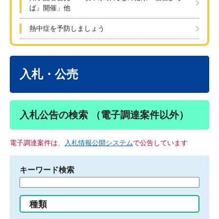
ば』開催」他
熱中症を予防しましょう
本
文
入札・公売
入札公告の検索 （電子調達案件以外）
電子調達案件は、
入札情報公開システム
で公告しています
キーワード検索
検
索
す
種類
る