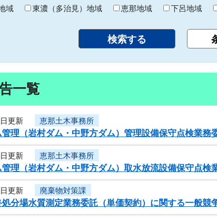
り
地域
東濃（多治見）地域
恵那地域
下呂地域
告一覧
3日更新
恵那土木事務所
ム管理（岩村ダム・中野方ダム）管理設備保守点検業務
3日更新
恵那土木事務所
ム管理（岩村ダム・中野方ダム）取水放流設備保守点検
3日更新
廃棄物対策課
終処分場水質測定業務委託（単価契約）に関する一般競