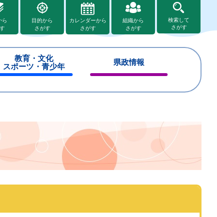
検索して
から
目的から
カレンダーから
組織から
さがす
す
さがす
さがす
さがす
教育・文化
県政情報
スポーツ・青少年
閉
閉
じ
じ
る
る