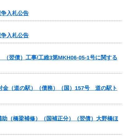
競争入札公告
競争入札公告
債）工事/工維3第MKH06-05-1号に関する
交付金（道の駅）（債務）（国）157号 道の駅ト
ンス補助（橋梁補修）（国補正分）（翌債）大野橋ほ