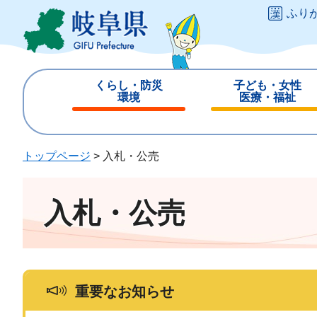
ペ
メ
ふり
ー
ニ
ジ
ュ
の
ー
先
を
くらし・防災
子ども・女性
頭
飛
環境
医療・福祉
で
ば
閉
閉
す
し
じ
じ
。
て
る
る
トップページ
>
入札・公売
本
文
へ
入札・公売
重要なお知らせ