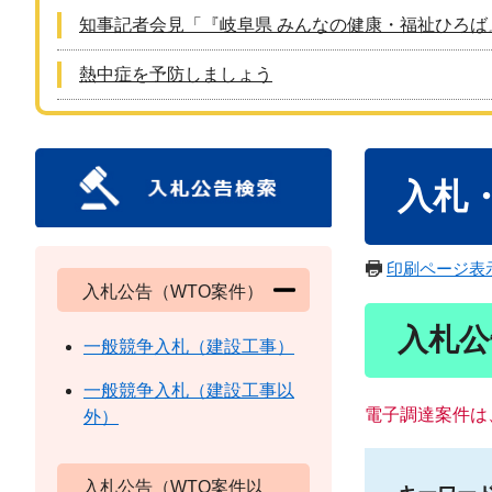
知事記者会見「『岐阜県 みんなの健康・福祉ひろば
熱中症を予防しましょう
本
入札
文
印刷ページ表
入札公告（WTO案件）
入札公
一般競争入札（建設工事）
一般競争入札（建設工事以
電子調達案件は
外）
入札公告（WTO案件以