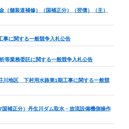
全交付金（舗装道補修）（国補正分）（翌債）（主）
工事に関する一般競争入札公告
分析等業務委託に関する一般競争入札公告
見荘川地区 下村用水路第1期工事に関する一般競
(R7国補正分）丹生川ダム取水・放流設備機側操作