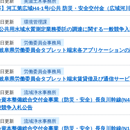
2日更新
美濃土木事務所
】河工第広域H4-1号/公共 防災・安全交付金（広域河川
2日更新
環境管理課
度公共用水域水質測定業務委託の調達に関する一般競争入
2日更新
労働委員会事務局
度岐阜県労働委員会タブレット端末各アプリケーション
2日更新
労働委員会事務局
度岐阜県労働委員会タブレット端末賃貸借及び通信サー
2日更新
流域浄水事務所
資本整備総合交付金事業（防災・安全）長良川幹線(N43-N4
般競争入札公告
2日更新
流域浄水事務所
資本整備総合交付金事業（防災・安全）長良川幹線(N14-N1