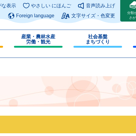
このページの本文へ
がな表示
やさしい にほんご
音声読み上げ
分類
Foreign language
文字サイズ・色変更
さが
産業・農林水産
社会基盤
労働・観光
まちづくり
閉
閉
じ
じ
る
る