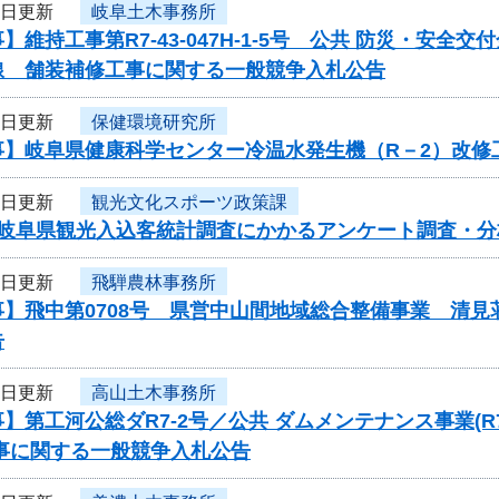
2日更新
岐阜土木事務所
】維持工事第R7-43-047H-1-5号 公共 防災・安
線 舗装補修工事に関する一般競争入札公告
2日更新
保健環境研究所
事】岐阜県健康科学センター冷温水発生機（R－2）改修
2日更新
観光文化スポーツ政策課
度岐阜県観光入込客統計調査にかかるアンケート調査・
2日更新
飛騨農林事務所
事】飛中第0708号 県営中山間地域総合整備事業 清
告
2日更新
高山土木事務所
】第工河公総ダR7-2号／公共 ダムメンテナンス事業
工事に関する一般競争入札公告