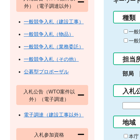
キーワー
外）（電子調達以外）
種類
一般競争入札（建設工事）
一般
一般競争入札（物品）
一般
一般競争入札（業務委託）
担当
一般競争入札（その他）
公募型プロポーザル
部局
入札
入札公告（WTO案件以
外）（電子調達）
期
間
電子調達（建設工事以外）
の
地域
始
入札参加資格
ま
本庁