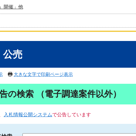
』開催」他
・公売
示
大きな文字で印刷ページ表示
告の検索 （電子調達案件以外）
、
入札情報公開システム
で公告しています