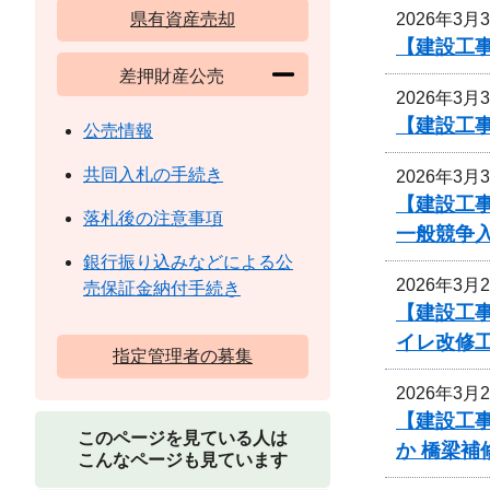
2026年3月
県有資産売却
【建設工
差押財産公売
2026年3月
【建設工
公売情報
共同入札の手続き
2026年3月
【建設工事
落札後の注意事項
一般競争
銀行振り込みなどによる公
2026年3月
売保証金納付手続き
【建設工事
イレ改修
指定管理者の募集
2026年3月
【建設工事
このページを見ている人は
か 橋梁
こんなページも見ています