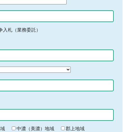
争入札（業務委託）
地域
中濃（美濃）地域
郡上地域