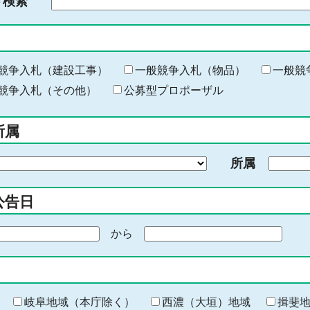
ド検索
検
索
す
る
キ
競争入札（建設工事）
一般競争入札（物品）
一般競
ー
競争入札（その他）
公募型プロポーザル
ワ
ー
所属
ド
を
所属
入
力
公告日
から
期
間
の
終
わ
岐阜地域（本庁除く）
西濃（大垣）地域
揖斐