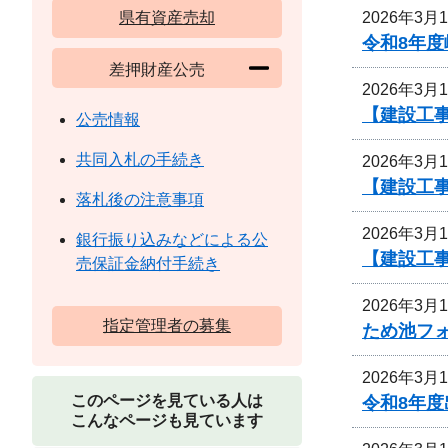
2026年3月
県有資産売却
令和8年
差押財産公売
2026年3月
【建設工
公売情報
共同入札の手続き
2026年3月
【建設工
落札後の注意事項
2026年3月
銀行振り込みなどによる公
【建設工
売保証金納付手続き
2026年3月
指定管理者の募集
ため池フ
2026年3月
このページを見ている人は
令和8年度
こんなページも見ています