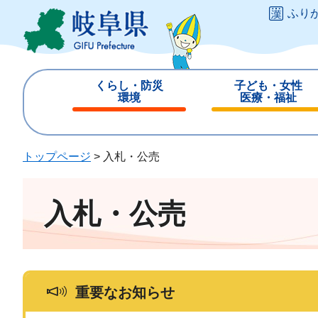
ペ
メ
ふり
ー
ニ
ジ
ュ
の
ー
先
を
くらし・防災
子ども・女性
頭
飛
環境
医療・福祉
で
ば
閉
閉
す
し
じ
じ
。
て
る
る
トップページ
>
入札・公売
本
文
へ
入札・公売
重要なお知らせ