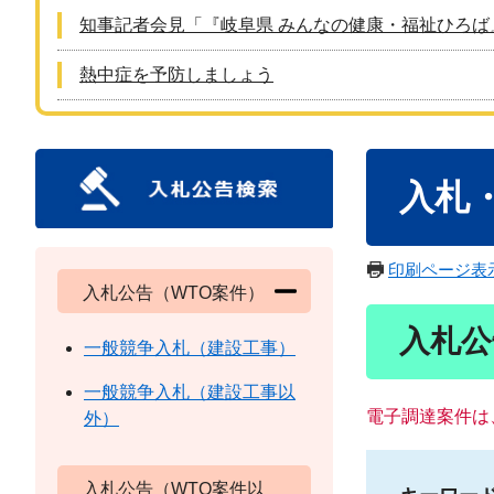
知事記者会見「『岐阜県 みんなの健康・福祉ひろば
熱中症を予防しましょう
本
入札
文
印刷ページ表
入札公告（WTO案件）
入札公
一般競争入札（建設工事）
一般競争入札（建設工事以
電子調達案件は
外）
入札公告（WTO案件以