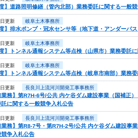
年度】道路照明修繕（管内北部）業務委託に関する一般競
9日更新
岐阜土木事務所
年度】排水ポンプ・冠水センサ等（地下道・アンダーパ
9日更新
岐阜土木事務所
年度】トンネル通報システム等点検（山県市）業務委託
9日更新
岐阜土木事務所
年度】トンネル通報システム等点検（岐阜市南部）業務
9日更新
長良川上流河川開発工事事務所
業務】第R7H-6号/公共 内ケ谷ダム建設事業（国補正
委託に関する一般競争入札公告
9日更新
長良川上流河川開発工事事務所
業務】第R8-7号・第R7H-2号/公共 内ケ谷ダム建
般競争入札公告