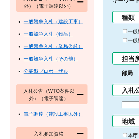
キーワー
外）（電子調達以外）
種類
一般競争入札（建設工事）
一般
一般競争入札（物品）
一般
一般競争入札（業務委託）
担当
一般競争入札（その他）
公募型プロポーザル
部局
入札
入札公告（WTO案件以
外）（電子調達）
期
間
電子調達（建設工事以外）
の
地域
始
入札参加資格
ま
本庁