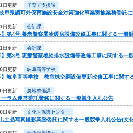
11日更新
子育て支援課
度岐阜県認可外保育施設安全対策強化事業実施業務委託
11日更新
会計課
事】第4号 養老警察署冷暖房設備改修工事に関する一般
11日更新
会計課
事】第3号 恵那警察署給排水設備等改修工事に関する一
10日更新
岐阜高等学校
事】岐阜高等学校 教室棟空調設備更新改修工事に関す
10日更新
農地整備課
ォーラム運営委託業務に関する一般競争入札公告
10日更新
文化財保護センター
出土品写真撮影業務委託に関する一般競争入札公告(文化