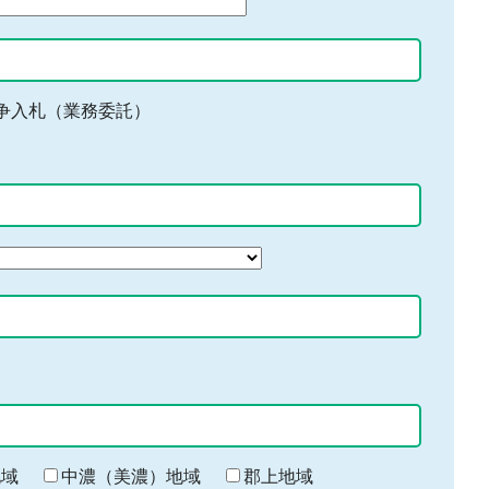
争入札（業務委託）
地域
中濃（美濃）地域
郡上地域