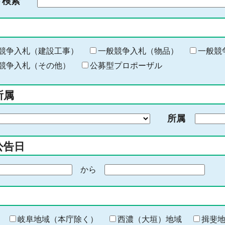
ド検索
検
索
す
る
キ
競争入札（建設工事）
一般競争入札（物品）
一般競
ー
競争入札（その他）
公募型プロポーザル
ワ
ー
所属
ド
を
所属
入
力
公告日
から
期
間
の
終
わ
岐阜地域（本庁除く）
西濃（大垣）地域
揖斐