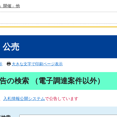
』開催」他
・公売
示
大きな文字で印刷ページ表示
告の検索 （電子調達案件以外）
、
入札情報公開システム
で公告しています