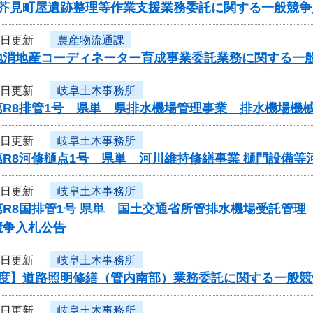
度芥見町屋遺跡整理等作業支援業務委託に関する一般競争
9日更新
農産物流通課
地消地産コーディネーター育成事業委託業務に関する一
9日更新
岐阜土木事務所
第R8排管1号 県単 県排水機場管理事業 排水機場機
9日更新
岐阜土木事務所
第R8河修樋点1号 県単 河川維持修繕事業 樋門設備
9日更新
岐阜土木事務所
第R8国排管1号 県単 国土交通省所管排水機場受託管
競争入札公告
9日更新
岐阜土木事務所
年度】道路照明修繕（管内南部）業務委託に関する一般競
9日更新
岐阜土木事務所