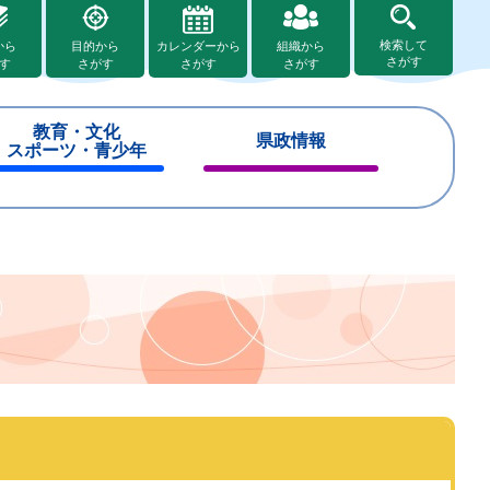
検索して
から
目的から
カレンダーから
組織から
さがす
す
さがす
さがす
さがす
教育・文化
県政情報
スポーツ・青少年
閉
閉
じ
じ
る
る