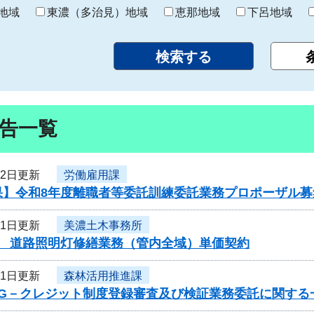
り
地域
東濃（多治見）地域
恵那地域
下呂地域
告一覧
12日更新
労働雇用課
果】令和8年度離職者等委託訓練委託業務プロポーザル募
11日更新
美濃土木事務所
度 道路照明灯修繕業務（管内全域）単価契約
11日更新
森林活用推進課
度G－クレジット制度登録審査及び検証業務委託に関する