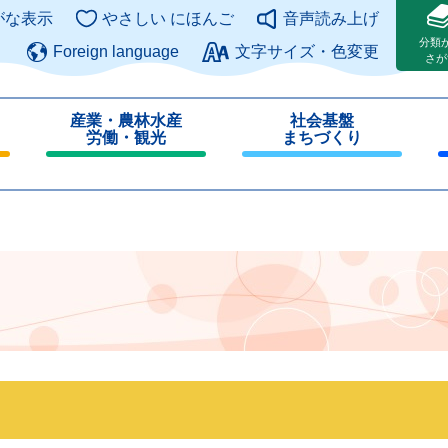
このページの本文へ
がな表示
やさしい にほんご
音声読み上げ
分類
Foreign language
文字サイズ・色変更
さが
産業・農林水産
社会基盤
労働・観光
まちづくり
閉
閉
じ
じ
る
る