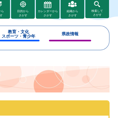
検索して
から
目的から
カレンダーから
組織から
さがす
す
さがす
さがす
さがす
教育・文化
県政情報
スポーツ・青少年
閉
閉
じ
じ
る
る