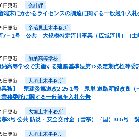
26日更新
会計課
b会議端末にかかるライセンスの調達に関する一般競争入
25日更新
多治見土木事務所
公河7－1号 公共 大規模特定河川事業（広域河川）（
25日更新
加納高等学校
加納高等学校で実施する建築基準法第12条定期点検等委
25日更新
大垣土木事務所
業務】 県建委第道改2-25-1号 県単 道路新設改良（
計業務委託に関する一般競争入札公告
25日更新
大垣土木事務所
寒3号 公共 防災・安全交付金（雪寒）（国）365号
25日更新
大垣土木事務所