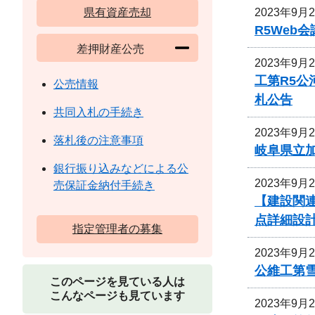
2023年9月
県有資産売却
R5We
差押財産公売
2023年9月
工第R5
公売情報
札公告
共同入札の手続き
2023年9月
落札後の注意事項
岐阜県立
銀行振り込みなどによる公
2023年9月
売保証金納付手続き
【建設関連
点詳細設
指定管理者の募集
2023年9月
公維工第雪
このページを見ている人は
こんなページも見ています
2023年9月