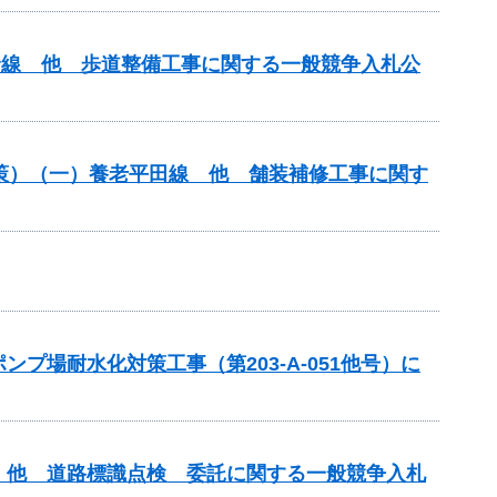
原青野線 他 歩道整備工事に関する一般競争入札公
対策）（一）養老平田線 他 舗装補修工事に関す
場耐水化対策工事（第203-A-051他号）に
）他 道路標識点検 委託に関する一般競争入札