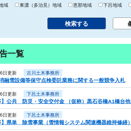
り
地域
東濃（多治見）地域
恵那地域
下呂地域
告一覧
26日更新
古川土木事務所
度消融雪設備等保守点検委託業務に関する一般競争入札
26日更新
下呂土木事務所
】公共 防災・安全交付金 （仮称）黒石谷橋A1橋台他
26日更新
下呂土木事務所
事】県単 除雪事業（雪情報システム関連機器維持修繕