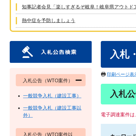
知事記者会見「楽しすぎるぞ岐阜！岐阜県アウトド
熱中症を予防しましょう
本
入札
文
印刷ページ表
入札公告（WTO案件）
入札公
一般競争入札（建設工事）
一般競争入札（建設工事以
電子調達案件は
外）
入札公告（WTO案件以