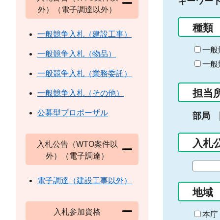
キーワー
外）（電子調達以外）
種類
一般競争入札（建設工事）
一般
一般競争入札（物品）
一般
一般競争入札（業務委託）
担当
一般競争入札（その他）
公募型プロポーザル
部局
入札
入札公告（WTO案件以
外）（電子調達）
期
間
電子調達（建設工事以外）
の
地域
始
入札参加資格
ま
本庁