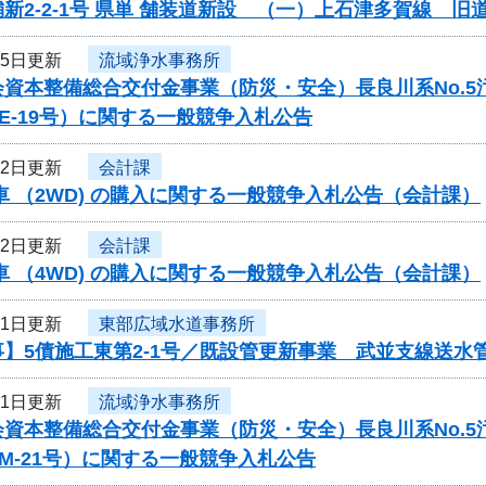
新2-2-1号 県単 舗装道新設 （一）上石津多賀線 
25日更新
流域浄水事務所
会資本整備総合交付金事業（防災・安全）長良川系No.
-PE-19号）に関する一般競争入札公告
22日更新
会計課
車 （2WD) の購入に関する一般競争入札公告（会計課）
22日更新
会計課
車 （4WD) の購入に関する一般競争入札公告（会計課）
21日更新
東部広域水道事務所
】5債施工東第2-1号／既設管更新事業 武並支線送水管
21日更新
流域浄水事務所
会資本整備総合交付金事業（防災・安全）長良川系No.
-PM-21号）に関する一般競争入札公告