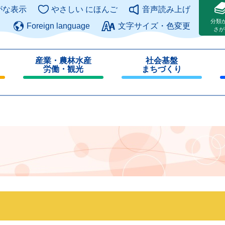
このページの本文へ
がな表示
やさしい にほんご
音声読み上げ
分類
Foreign language
文字サイズ・色変更
さが
産業・農林水産
社会基盤
労働・観光
まちづくり
閉
閉
じ
じ
る
る