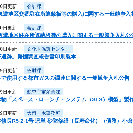
20日更新
会計課
・東濃地区交番駐在所遮蔽板等の購入に関する一般競争入
20日更新
会計課
・西濃地区駐在所遮蔽板等の購入に関する一般競争入札公
20日更新
文化財保護センター
野遺跡」発掘調査報告書印刷製本
19日更新
管財課
舎で使用する都市ガスの調達に関する一般競争入札公告
19日更新
航空宇宙産業課
示物「スペース・ローンチ・システム（SLS）模型」製
19日更新
大垣土木事務所
修長R5-2-1号 県単 砂防修繕（長寿命化）（債務）