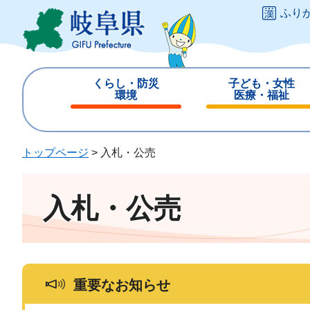
ペ
メ
ふり
ー
ニ
ジ
ュ
の
ー
先
を
くらし・防災
子ども・女性
頭
飛
環境
医療・福祉
で
ば
閉
閉
す
し
じ
じ
。
て
る
る
トップページ
>
入札・公売
本
文
へ
入札・公売
重要なお知らせ