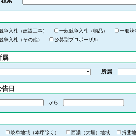
ド検索
検
索
す
る
キ
競争入札（建設工事）
一般競争入札（物品）
一般競
ー
競争入札（その他）
公募型プロポーザル
ワ
ー
所属
ド
を
所属
入
力
公告日
から
期
間
の
終
わ
岐阜地域（本庁除く）
西濃（大垣）地域
揖斐