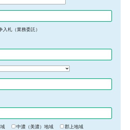
争入札（業務委託）
地域
中濃（美濃）地域
郡上地域