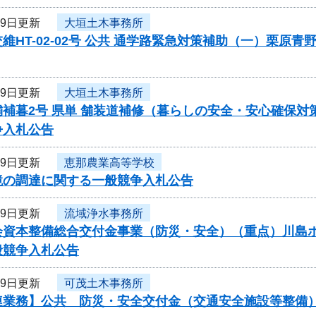
19日更新
大垣土木事務所
維HT-02-02号 公共 通学路緊急対策補助（一）栗
19日更新
大垣土木事務所
舗補暮2号 県単 舗装道補修（暮らしの安全・安心確保
争入札公告
19日更新
恵那農業高等学校
鏡の調達に関する一般競争入札公告
19日更新
流域浄水事務所
資本整備総合交付金事業（防災・安全）（重点）川島ポンプ
般競争入札公告
19日更新
可茂土木事務所
連業務】公共 防災・安全交付金（交通安全施設等整備