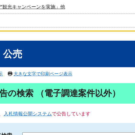
ア観光キャンペーンを実施」他
・公売
示
大きな文字で印刷ページ表示
告の検索 （電子調達案件以外）
、
入札情報公開システム
で公告しています