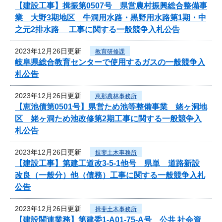
【建設工事】揖振第0507号 県営農村振興総合整備事
業 大野3期地区 牛洞用水路・黒野用水路第1期・中
之元2排水路 工事に関する一般競争入札公告
2023年12月26日更新
教育研修課
岐阜県総合教育センターで使用するガスの一般競争入
札公告
2023年12月26日更新
恵那農林事務所
【恵池債第0501号】県営ため池等整備事業 姥ヶ洞地
区 姥ヶ洞ため池改修第2期工事に関する一般競争入
札公告
2023年12月26日更新
揖斐土木事務所
【建設工事】第建工道改3-5-1他号 県単 道路新設
改良（一般分）他（債務）工事に関する一般競争入札
公告
2023年12月26日更新
揖斐土木事務所
【建設関連業務】第建委1-A01-75-A号 公共 社会資