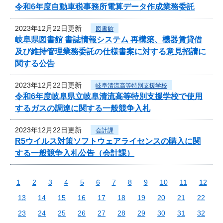
令和6年度自動車税事務所電算データ作成業務委託
2023年12月22日更新
図書館
岐阜県図書館 書誌情報システム 再構築、機器賃貸借
及び維持管理業務委託の仕様書案に対する意見招請に
関する公告
2023年12月22日更新
岐阜清流高等特別支援学校
令和6年度岐阜県立岐阜清流高等特別支援学校で使用
するガスの調達に関する一般競争入札
2023年12月22日更新
会計課
R5ウイルス対策ソフトウェアライセンスの購入に関
する一般競争入札公告（会計課）
1
2
3
4
5
6
7
8
9
10
11
12
13
14
15
16
17
18
19
20
21
22
23
24
25
26
27
28
29
30
31
32