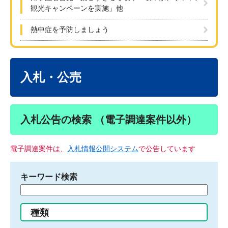
観光キャンペーンを実施」他
熱中症を予防しましょう
本
文
入札・公売
入札公告の検索 （電子調達案件以外）
電子調達案件は、
入札情報公開システム
で公告しています
キーワード検索
検
索
す
種類
る