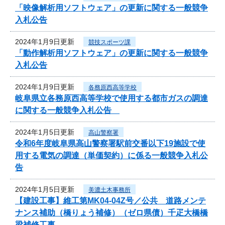
「映像解析用ソフトウェア」の更新に関する一般競争
入札公告
2024年1月9日更新
競技スポーツ課
「動作解析用ソフトウェア」の更新に関する一般競争
入札公告
2024年1月9日更新
各務原西高等学校
岐阜県立各務原西高等学校で使用する都市ガスの調達
に関する一般競争入札公告
2024年1月5日更新
高山警察署
令和6年度岐阜県高山警察署駅前交番以下19施設で使
用する電気の調達（単価契約）に係る一般競争入札公
告
2024年1月5日更新
美濃土木事務所
【建設工事】維工第MK04-04Z号／公共 道路メンテ
ナンス補助（橋りょう補修）（ゼロ県債）千疋大橋橋
梁補修工事