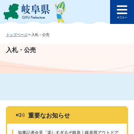
ペ
メ
このページの本文へ
ー
ニ
メ
ジ
ュ
ニ
の
ー
ュ
先
を
ー
頭
飛
トップページ
>
入札・公売
で
ば
す
し
入札・公売
。
て
本
文
へ
重要なお知らせ
知事記者会見「楽しすぎるぞ岐阜！岐阜県アウトドア