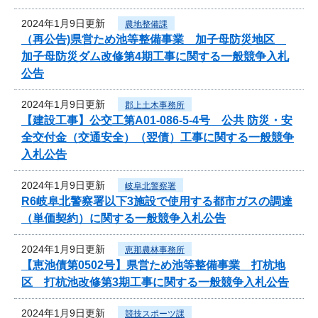
2024年1月9日更新
農地整備課
（再公告)県営ため池等整備事業 加子母防災地区
加子母防災ダム改修第4期工事に関する一般競争入札
公告
2024年1月9日更新
郡上土木事務所
【建設工事】公交工第A01-086-5-4号 公共 防災・安
全交付金（交通安全）（翌債）工事に関する一般競争
入札公告
2024年1月9日更新
岐阜北警察署
R6岐阜北警察署以下3施設で使用する都市ガスの調達
（単価契約）に関する一般競争入札公告
2024年1月9日更新
恵那農林事務所
【恵池債第0502号】県営ため池等整備事業 打杭地
区 打杭池改修第3期工事に関する一般競争入札公告
2024年1月9日更新
競技スポーツ課