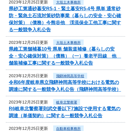
2023年12月25日更新
大垣土木事務所
県砂工第通砂暮安R5-1・緊土暮安R5-4号 県単 通常砂
防・緊急土石流対策砂防事業（暮らしの安全・安心確
保対策）（債務）今熊谷他 渓流保全工他工事に関す
る一般競争入札公告
2023年12月25日更新
大垣土木事務所
県維工第舗補暮10号 県単 舗装道補修（暮らしの安
全・安心確保対策）（債務）（一）養老平田線 他
舗装補修工事に関する一般競争入札公告
2023年12月25日更新
飛騨神岡高等学校
令和6年度岐阜県立飛騨神岡高等学校における電気の
調達に関する一般競争入札公告（飛騨神岡高等学校）
2023年12月25日更新
岐阜北警察署
R6岐阜北警察署則武交番以下7施設で使用する電気の
調達（単価契約）に関する一般競争入札公告
2023年12月25日更新
自動車税事務所