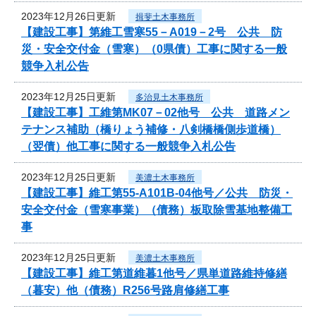
2023年12月26日更新
揖斐土木事務所
【建設工事】第維工雪寒55－A019－2号 公共 防
災・安全交付金（雪寒）（0県債）工事に関する一般
競争入札公告
2023年12月25日更新
多治見土木事務所
【建設工事】工維第MK07－02他号 公共 道路メン
テナンス補助（橋りょう補修・八剣橋橋側歩道橋）
（翌債）他工事に関する一般競争入札公告
2023年12月25日更新
美濃土木事務所
【建設工事】維工第55-A101B-04他号／公共 防災・
安全交付金（雪寒事業）（債務）板取除雪基地整備工
事
2023年12月25日更新
美濃土木事務所
【建設工事】維工第道維暮1他号／県単道路維持修繕
（暮安）他（債務）R256号路肩修繕工事