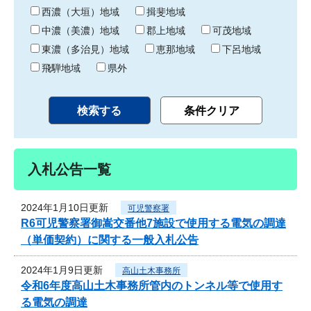
り
西濃（大垣）地域
揖斐地域
中濃（美濃）地域
郡上地域
可茂地域
東濃（多治見）地域
恵那地域
下呂地域
飛騨地域
県外
入札公告一覧
2024年1月10日更新
可児警察署
R6可児警察署御嵩交番他7施設で使用する電気の調達
（単価契約）に関する一般入札公告
2024年1月9日更新
高山土木事務所
令和6年度高山土木事務所管内のトンネル等で使用す
る電気の調達