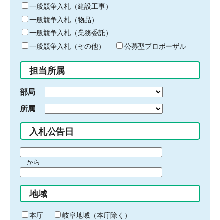
キ
一般競争入札（建設工事）
ー
一般競争入札（物品）
ワ
一般競争入札（業務委託）
ー
ド
一般競争入札（その他）
公募型プロポーザル
を
入
担当所属
力
部局
所属
入札公告日
期
から
間
期
の
間
始
地域
の
ま
終
り
わ
本庁
岐阜地域（本庁除く）