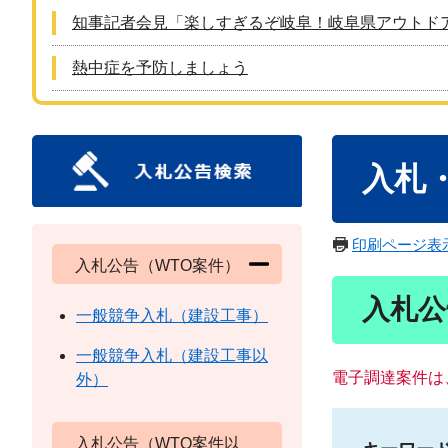
知事記者会見「楽しすぎるぞ岐阜！岐阜県アウトド
熱中症を予防しましょう
本
入札
文
印刷ページ表
入札公告（WTO案件）
入札公
一般競争入札（建設工事）
一般競争入札（建設工事以
電子調達案件は
外）
入札公告（WTO案件以