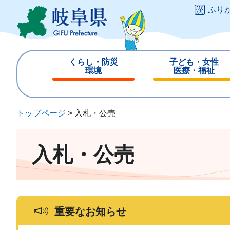
ペ
メ
ふり
ー
ニ
ジ
ュ
の
ー
先
を
くらし・防災
子ども・女性
頭
飛
環境
医療・福祉
で
ば
閉
閉
す
し
じ
じ
。
て
る
る
トップページ
>
入札・公売
本
文
へ
入札・公売
重要なお知らせ