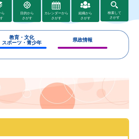
検索して
から
目的から
カレンダーから
組織から
さがす
す
さがす
さがす
さがす
教育・文化
県政情報
スポーツ・青少年
閉
閉
じ
じ
る
る