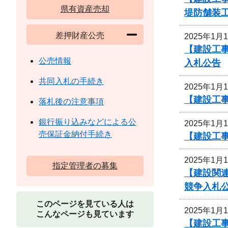
県有資産売却
堤防舗装
差押財産公売
2025年1月
【建設工
公売情報
入札公告
共同入札の手続き
2025年1月
【建設工
落札後の注意事項
銀行振り込みなどによる公
2025年1月
売保証金納付手続き
【建設工事
2025年1月
指定管理者の募集
【建設関連
競争入札
このページを見ている人は
2025年1月
こんなページも見ています
【建設工事