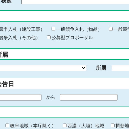
ド検索
検
索
す
る
キ
競争入札（建設工事）
一般競争入札（物品）
一般競
ー
競争入札（その他）
公募型プロポーザル
ワ
ー
所属
ド
を
所属
入
力
公告日
から
期
間
の
終
わ
岐阜地域（本庁除く）
西濃（大垣）地域
揖斐