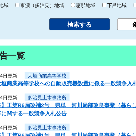
り
地域
東濃（多治見）地域
恵那地域
下呂地域
告一覧
14日更新
大垣商業高等学校
大垣商業高等学校への自動販売機設置に係る一般競争入
14日更新
多治見土木事務所
事】工第R6局改補2号 県単 河川局部改良事業（暮ら
事に関する一般競争入札公告
14日更新
多治見土木事務所
事】工第R6局改補1号 県単 河川局部改良事業（暮ら