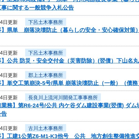
工事に関する一般競争入札公告
14日更新
下呂土木事務所
事】県単 崩落決壊防止（暮らしの安全・安心確保対策
14日更新
下呂土木事務所
事】公共 防災・安全交付金（災害防除）(翌債）下山名
14日更新
郡上土木事務所
】単交工第崩決-5号/県単 崩落決壊防止（一般）（債
14日更新
長良川上流河川開発工事事務所
業務】第R6-24号/公共 内ケ谷ダム建設事業(翌債) 
公告
14日更新
古川土木事務所
】工建1公第Z6-M1-K3他号 公共 地方創生整備