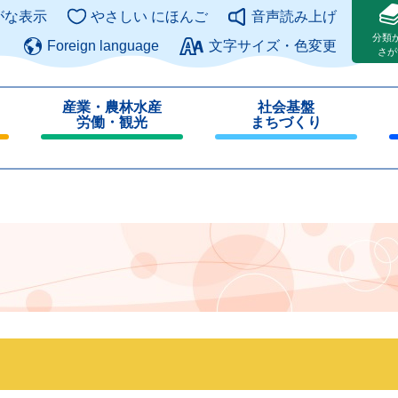
このページの本文へ
がな表示
やさしい にほんご
音声読み上げ
分類
Foreign language
文字サイズ・色変更
さが
産業・農林水産
社会基盤
労働・観光
まちづくり
閉
閉
じ
じ
る
る