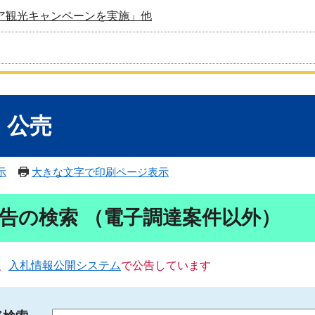
ア観光キャンペーンを実施」他
・公売
示
大きな文字で印刷ページ表示
告の検索 （電子調達案件以外）
、
入札情報公開システム
で公告しています