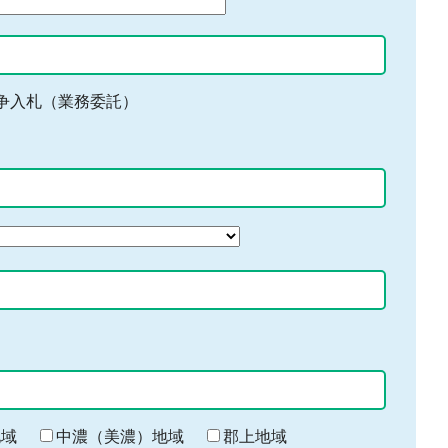
争入札（業務委託）
地域
中濃（美濃）地域
郡上地域