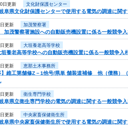
10日更新
文化財保護センター
度岐阜県文化財保護センターで使用する電気の調達に関す
9日更新
加茂警察署
度 加茂警察署施設への自動販売機設置に係る一般競争入
9日更新
大垣養老高等学校
大垣養老高等学校への自動販売機設置に係る一般競争入
9日更新
恵那土木事務所
】維工第舗修Z－1他号/県単 舗装道補修 他（債務）
札
8日更新
衛生専門学校
度岐阜県立衛生専門学校の電気の調達に関する一般競争入
8日更新
中央家畜保健衛生所
度岐阜県中央家畜保健衛生所で使用する電気の調達に関