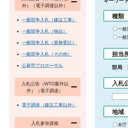
キーワー
外）（電子調達以外）
種類
一般競争入札（建設工事）
一般
一般競争入札（物品）
一般
一般競争入札（業務委託）
担当
一般競争入札（その他）
公募型プロポーザル
部局
入札
入札公告（WTO案件以
外）（電子調達）
期
間
電子調達（建設工事以外）
の
地域
始
入札参加資格
ま
本庁