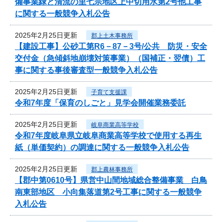
備事業緑と清流の里七宗地区上中切用水第2号他工事
に関する一般競争入札公告
2025年2月25日更新
郡上土木事務所
【建設工事】公砂工第R6－87－3号/公共 防災・安全
交付金（急傾斜地崩壊対策事業）（国補正・翌債）工
事に関する事後審査型一般競争入札公告
2025年2月25日更新
子育て支援課
令和7年度「保育のしごと」見学会開催業務委託
2025年2月25日更新
岐阜商業高等学校
令和7年度岐阜県立岐阜商業高等学校で使用する再生
紙（単価契約）の調達に関する一般競争入札公告
2025年2月25日更新
郡上農林事務所
【郡中第0610号】県営中山間地域総合整備事業 白鳥
南東部地区 小向集落道第2号工事に関する一般競争
入札公告