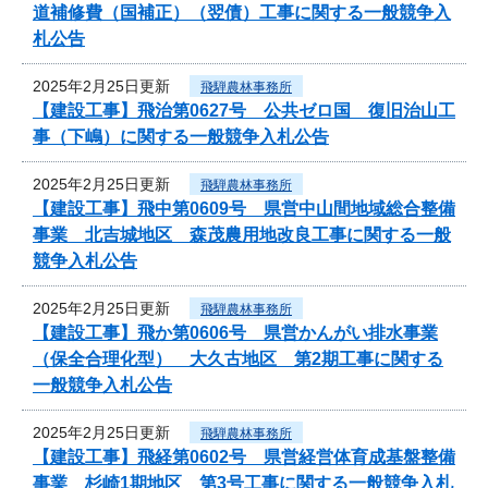
道補修費（国補正）（翌債）工事に関する一般競争入
札公告
2025年2月25日更新
飛騨農林事務所
【建設工事】飛治第0627号 公共ゼロ国 復旧治山工
事（下嶋）に関する一般競争入札公告
2025年2月25日更新
飛騨農林事務所
【建設工事】飛中第0609号 県営中山間地域総合整備
事業 北吉城地区 森茂農用地改良工事に関する一般
競争入札公告
2025年2月25日更新
飛騨農林事務所
【建設工事】飛か第0606号 県営かんがい排水事業
（保全合理化型） 大久古地区 第2期工事に関する
一般競争入札公告
2025年2月25日更新
飛騨農林事務所
【建設工事】飛経第0602号 県営経営体育成基盤整備
事業 杉崎1期地区 第3号工事に関する一般競争入札