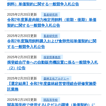
飼料）単価契約に関する一般競争入札公告
2025年2月20日更新
畜産研究所
令和7年度豚産肉能力検定用飼料（前期・後期）単価
契約に関する一般競争入札公告
2025年2月20日更新
畜産研究所
令和7年度鶏用飼料購入および食卵売却単価契約に関
する一般競争入札公告
2025年2月20日更新
揖斐県事務所
揖斐総合庁舎への自動販売機設置に係る一般競争入札
（2）(公告
2025年2月20日更新
森林文化アカデミー
【選定結果】令和7年度森林経営管理総合研修実施委
託業務
2025年2月19日更新
関高等学校
関高等学校で使用するLPガスの調達（単価契約）に