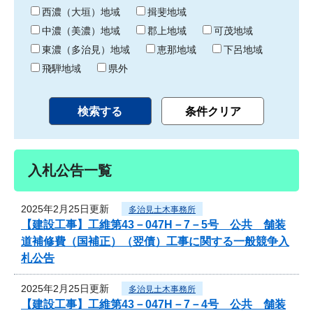
り
西濃（大垣）地域
揖斐地域
中濃（美濃）地域
郡上地域
可茂地域
東濃（多治見）地域
恵那地域
下呂地域
飛騨地域
県外
入札公告一覧
2025年2月25日更新
多治見土木事務所
【建設工事】工維第43－047H－7－5号 公共 舗装
道補修費（国補正）（翌債）工事に関する一般競争入
札公告
2025年2月25日更新
多治見土木事務所
【建設工事】工維第43－047H－7－4号 公共 舗装