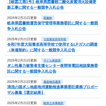
【岐図工第1号】岐阜県図書館二酸化炭素消火設備更
新工事に関する一般競争入札公告
2025年2月21日更新
図書館
岐阜県図書館運営保守管理等業務委託に関する一般競
争入札公告
2025年2月21日更新
大垣養老高等学校
令和7年度大垣養老高等学校で使用するLPガスの調達
（単価契約）に関する一般競争入札公告
2025年2月21日更新
子ども家庭課
ぎふ性暴力被害者支援センター夜間等電話相談業務委
託に関する一般競争入札公告
2025年2月21日更新
農産物流通課
清流の国ぎふ地産地消運動推進事業委託業務プロポー
ザル募集【選定結果】
2025年2月21日更新
岐阜土木事務所