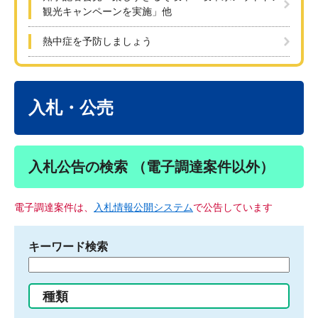
観光キャンペーンを実施」他
熱中症を予防しましょう
本
文
入札・公売
入札公告の検索 （電子調達案件以外）
電子調達案件は、
入札情報公開システム
で公告しています
キーワード検索
検
索
す
種類
る