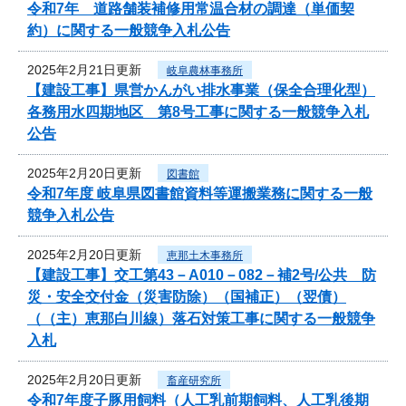
令和7年 道路舗装補修用常温合材の調達（単価契
約）に関する一般競争入札公告
2025年2月21日更新
岐阜農林事務所
【建設工事】県営かんがい排水事業（保全合理化型）
各務用水四期地区 第8号工事に関する一般競争入札
公告
2025年2月20日更新
図書館
令和7年度 岐阜県図書館資料等運搬業務に関する一般
競争入札公告
2025年2月20日更新
恵那土木事務所
【建設工事】交工第43－A010－082－補2号/公共 防
災・安全交付金（災害防除）（国補正）（翌債）
（（主）恵那白川線）落石対策工事に関する一般競争
入札
2025年2月20日更新
畜産研究所
令和7年度子豚用飼料（人工乳前期飼料、人工乳後期