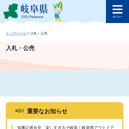
ペ
メ
このページの本文へ
ー
ニ
メ
ジ
ュ
ニ
の
ー
ュ
先
を
ー
頭
飛
トップページ
>
入札・公売
で
ば
す
し
入札・公売
。
て
本
文
へ
重要なお知らせ
知事記者会見「楽しすぎるぞ岐阜！岐阜県アウトドア