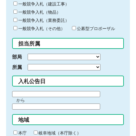
キ
一般競争入札（建設工事）
ー
一般競争入札（物品）
ワ
一般競争入札（業務委託）
ー
ド
一般競争入札（その他）
公募型プロポーザル
を
入
担当所属
力
部局
所属
入札公告日
期
から
間
期
の
間
始
地域
の
ま
終
り
わ
本庁
岐阜地域（本庁除く）