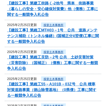
【建設工事】第建工街路く-2他号 県単 街路事業
（暮らしの安全・安心確保対策費）他（債務）工事に
関する一般競争入札公告
2025年2月25日更新
揖斐土木事務所
【建設工事】第維工MTH03－1号 公共 道路メンテ
ナンス補助（トンネル修繕）(国補正分)(翌債)工事に関
する一般競争入札公告
2025年2月25日更新
揖斐土木事務所
【建設工事】第維工災防－2号 公共 土砂災害対策
（災害防除）（国補正）（債務）工事に関する一般競
争入札公告
2025年2月25日更新
揖斐土木事務所
【建設工事】第維工55－A101B－03Z号 公共 積寒
対策道路事業（徳山除雪基地）（0県債）工事に関す
る一般競争入札公告
2025年2月25日更新
揖斐土木事務所