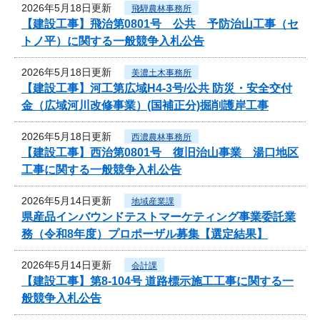
2026年5月18日更新
飛騨農林事務所
【建設工事】飛治第0801号 公共 予防治山工事（セ
トノ平）に関する一般競争入札公告
2026年5月18日更新
美濃土木事務所
【建設工事】河工第広域H4-3号/公共 防災・安全交付
金（広域河川改修事業）(国補正分)掘削護岸工事
2026年5月18日更新
西濃農林事務所
【建設工事】西治第0801号 復旧治山事業 湯口地区
工事に関する一般競争入札公告
2026年5月14日更新
地域産業課
県産品インバウンドテストマーケティング事業委託業
務（令和8年度）プロポーザル募集【選定結果】
2026年5月14日更新
会計課
【建設工事】第8-104号 道路標示施工工事に関する一
般競争入札公告