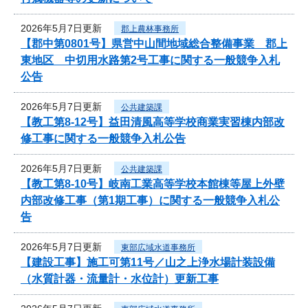
2026年5月7日更新
郡上農林事務所
【郡中第0801号】県営中山間地域総合整備事業 郡上
東地区 中切用水路第2号工事に関する一般競争入札
公告
2026年5月7日更新
公共建築課
【教工第8-12号】益田清風高等学校商業実習棟内部改
修工事に関する一般競争入札公告
2026年5月7日更新
公共建築課
【教工第8-10号】岐南工業高等学校本館棟等屋上外壁
内部改修工事（第1期工事）に関する一般競争入札公
告
2026年5月7日更新
東部広域水道事務所
【建設工事】施工可第11号／山之上浄水場計装設備
（水質計器・流量計・水位計）更新工事