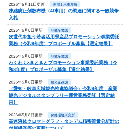
2026年5月11日更新
恵那土木事務所
凍結防止剤散布機（4t車用）の調達に関する一般競争
入札
2026年5月8日更新
地域産業課
次世代を担う若者活用県産品プロモーション事業委託
業務（令和8年度）プロポーザル募集【選定結果】
2026年5月8日更新
地域産業課
わくわく×きときとプロモーション事業委託業務（令
和8年度）プロポーザル募集【選定結果】
2026年5月8日更新
観光企画課
（愛知・岐阜広域観光推進協議会）令和8年度 産業
観光デジタルスタンプラリー運営業務委託【選定結
果】
2026年5月8日更新
保健環境研究所
高速液体クロマトグラフ・タンデム精密質量分析計の
付属機器等の更新について