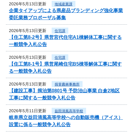
2026年5月13日更新
地域産業課
企業タイアップによる県産品ブランディング強化事業
委託業務プロポーザル募集
2026年5月13日更新
住宅課
【住工第8-2号】県営宮代住宅A1棟解体工事に関する
一般競争入札公告
2026年5月13日更新
住宅課
【住工第8-1号】県営尾崎住宅B5棟等解体工事に関す
る一般競争入札公告
2026年5月13日更新
揖斐農林事務所
【建設工事】揖治第0801号 予防治山事業 白倉2地区
工事に関する一般競争入札公告
2026年5月11日更新
益田清風高等学校
岐阜県立益田清風高等学校への自動販売機（アイス）
設置に係る一般競争入札公告