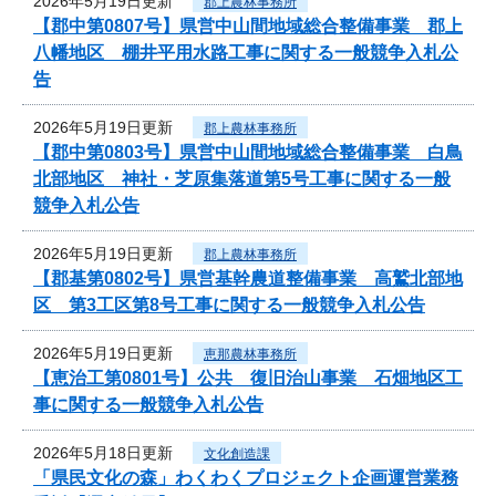
2026年5月19日更新
郡上農林事務所
【郡中第0807号】県営中山間地域総合整備事業 郡上
八幡地区 棚井平用水路工事に関する一般競争入札公
告
2026年5月19日更新
郡上農林事務所
【郡中第0803号】県営中山間地域総合整備事業 白鳥
北部地区 神社・芝原集落道第5号工事に関する一般
競争入札公告
2026年5月19日更新
郡上農林事務所
【郡基第0802号】県営基幹農道整備事業 高鷲北部地
区 第3工区第8号工事に関する一般競争入札公告
2026年5月19日更新
恵那農林事務所
【恵治工第0801号】公共 復旧治山事業 石畑地区工
事に関する一般競争入札公告
2026年5月18日更新
文化創造課
「県民文化の森」わくわくプロジェクト企画運営業務