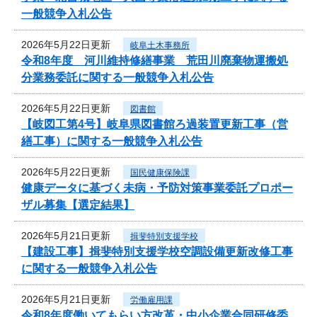
一般競争入札公告
2026年5月22日更新
岐阜土木事務所
令和8年度 河川維持修繕事業 荒田川廃棄物運搬処
分業務委託に関する一般競争入札公告
2026年5月22日更新
図書館
【岐図工第4号】岐阜県図書館ろ過装置更新工事（営
繕工事）に関する一般競争入札公告
2026年5月22日更新
国民健康保険課
健康データに基づく未病・予防対策事業委託プロポー
ザル募集【選定結果】
2026年5月21日更新
揖斐特別支援学校
【建設工事】揖斐特別支援学校空調設備更新改修工事
に関する一般競争入札公告
2026年5月21日更新
労働雇用課
令和8年度働いてもらい方改革・中小企業合同研修委