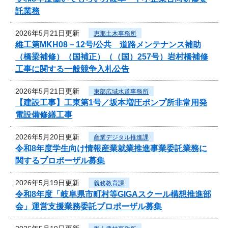
託業務
2026年5月21日更新
恵那土木事務所
維工第MKH08－12号/公共 道路メンテナンス補助
（橋梁補修）（国補正）（（国）257号）岩村橋補修
工事に関する一般競争入札公告
2026年5月21日更新
東部広域水道事務所
【建設工事】工東第1号／坂本増圧ポンプ所非常用発
電設備修繕工事
2026年5月20日更新
産業デジタル推進課
令和8年度学生向け情報産業就業推進事業委託業務に
関するプロポーザル募集
2026年5月19日更新
義務教育課
令和8年度「岐阜県市町村等GIGAスクール構想推進部
会」運営支援業務委託プロポーザル募集