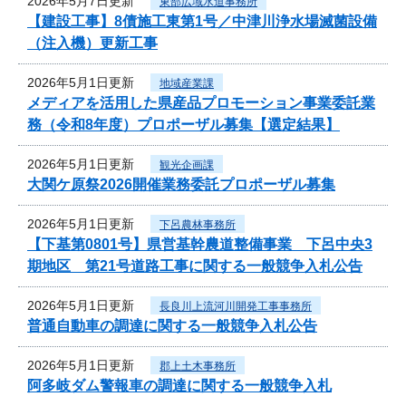
2026年5月7日更新
東部広域水道事務所
【建設工事】8債施工東第1号／中津川浄水場滅菌設備
（注入機）更新工事
2026年5月1日更新
地域産業課
メディアを活用した県産品プロモーション事業委託業
務（令和8年度）プロポーザル募集【選定結果】
2026年5月1日更新
観光企画課
大関ケ原祭2026開催業務委託プロポーザル募集
2026年5月1日更新
下呂農林事務所
【下基第0801号】県営基幹農道整備事業 下呂中央3
期地区 第21号道路工事に関する一般競争入札公告
2026年5月1日更新
長良川上流河川開発工事事務所
普通自動車の調達に関する一般競争入札公告
2026年5月1日更新
郡上土木事務所
阿多岐ダム警報車の調達に関する一般競争入札