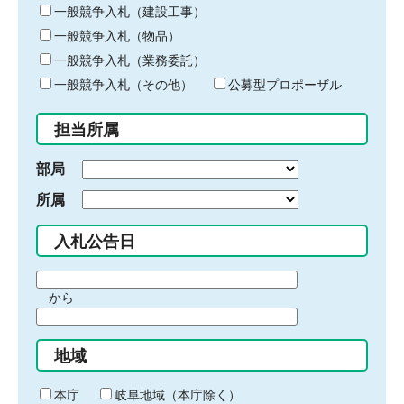
キ
一般競争入札（建設工事）
ー
一般競争入札（物品）
ワ
一般競争入札（業務委託）
ー
ド
一般競争入札（その他）
公募型プロポーザル
を
入
担当所属
力
部局
所属
入札公告日
期
から
間
期
の
間
始
地域
の
ま
終
り
わ
本庁
岐阜地域（本庁除く）