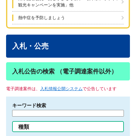
観光キャンペーンを実施」他
熱中症を予防しましょう
本
文
入札・公売
入札公告の検索 （電子調達案件以外）
電子調達案件は、
入札情報公開システム
で公告しています
キーワード検索
検
索
す
種類
る