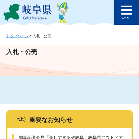
ペ
メ
このページの本文へ
ー
ニ
メ
ジ
ュ
ニ
の
ー
ュ
先
を
ー
頭
飛
トップページ
>
入札・公売
で
ば
す
し
入札・公売
。
て
本
文
へ
重要なお知らせ
知事記者会見「楽しすぎるぞ岐阜！岐阜県アウトドア