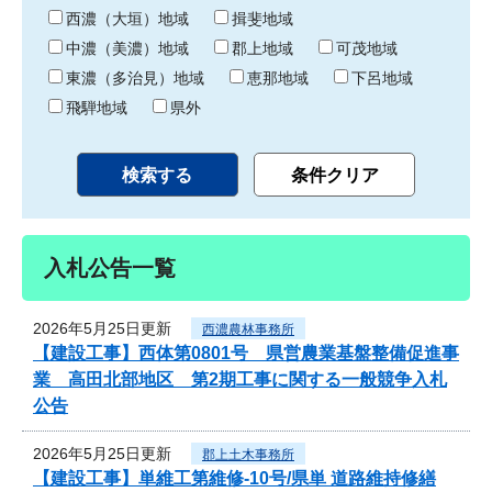
り
西濃（大垣）地域
揖斐地域
中濃（美濃）地域
郡上地域
可茂地域
東濃（多治見）地域
恵那地域
下呂地域
飛騨地域
県外
入札公告一覧
2026年5月25日更新
西濃農林事務所
【建設工事】西体第0801号 県営農業基盤整備促進事
業 高田北部地区 第2期工事に関する一般競争入札
公告
2026年5月25日更新
郡上土木事務所
【建設工事】単維工第維修-10号/県単 道路維持修繕