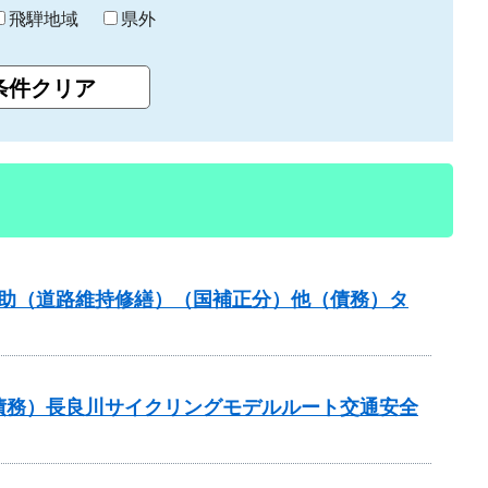
飛騨地域
県外
ンス補助（道路維持修繕）（国補正分）他（債務）タ
他（債務）長良川サイクリングモデルルート交通安全