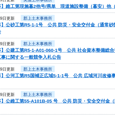
】維工第現施暮2他号/県単 現道施設整備（暮安）他（
29日更新
郡上土木事務所
】公砂工第R5-1-1号 公共 防災・安全交付金（通
告
29日更新
郡上土木事務所
】公建工第R5-1-A01-060-1号 公共 社会資本
工事に関する一般競争入札公告
29日更新
郡上土木事務所
】公河工第R5国補正広域5-1-1号 公共 広域河川改
29日更新
郡上土木事務所
】公維工第55-A101B-05 号 公共 防災・安全交