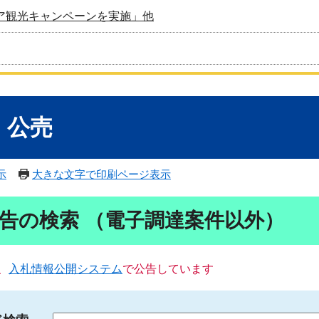
ア観光キャンペーンを実施」他
・公売
示
大きな文字で印刷ページ表示
告の検索 （電子調達案件以外）
、
入札情報公開システム
で公告しています