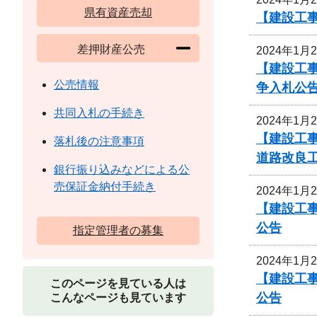
県有資産売却
【建設工事
差押財産公売
2024年1月
【建設工事
公売情報
争入札公
共同入札の手続き
2024年1月
【建設工事
落札後の注意事項
道路改良
銀行振り込みなどによる公
売保証金納付手続き
2024年1月
【建設工事
公告
指定管理者の募集
2024年1月
【建設工事
このページを見ている人は
公告
こんなページも見ています