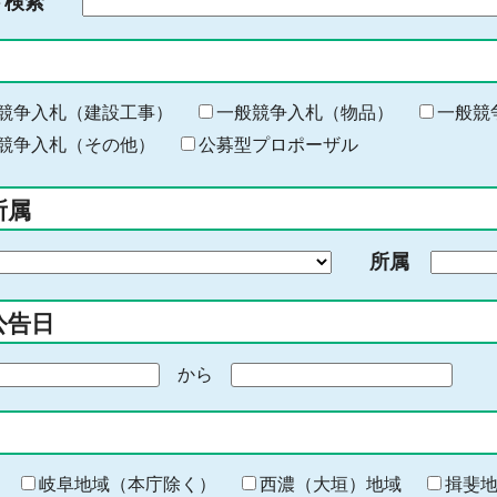
ド検索
検
索
す
る
キ
競争入札（建設工事）
一般競争入札（物品）
一般競
ー
競争入札（その他）
公募型プロポーザル
ワ
ー
所属
ド
を
所属
入
力
公告日
から
期
間
の
終
わ
岐阜地域（本庁除く）
西濃（大垣）地域
揖斐