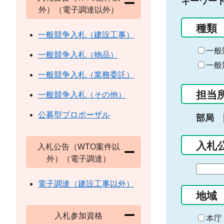
キーワー
外）（電子調達以外）
種類
一般競争入札（建設工事）
一般
一般競争入札（物品）
一般
一般競争入札（業務委託）
担当
一般競争入札（その他）
公募型プロポーザル
部局
入札
入札公告（WTO案件以
外）（電子調達）
期
間
電子調達（建設工事以外）
の
地域
始
入札参加資格
ま
本庁