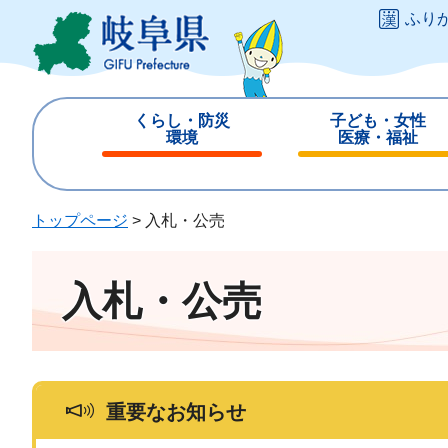
ペ
メ
ふり
ー
ニ
ジ
ュ
の
ー
先
を
くらし・防災
子ども・女性
頭
飛
環境
医療・福祉
で
ば
閉
閉
す
し
じ
じ
。
て
る
る
トップページ
>
入札・公売
本
文
へ
入札・公売
重要なお知らせ