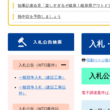
知事記者会見「楽しすぎるぞ岐阜！岐阜県アウトド
熱中症を予防しましょう
本
入札
文
印刷ページ表
入札公告（WTO案件）
入札公
一般競争入札（建設工事）
一般競争入札（建設工事以
電子調達案件は
外）
入札公告（WTO案件以