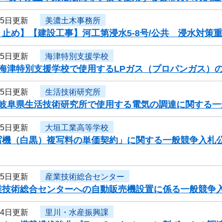
25日更新
美濃土木事務所
り止め】【建設工事】河工第浸水5-8号/公共 浸水対策
25日更新
海津特別支援学校
度海津特別支援学校で使用するLPガス（プロパンガス）
25日更新
生活技術研究所
度岐阜県生活技術研究所で使用する電気の調達に関する一
25日更新
大垣工業高等学校
写機（白黒）複写料の単価契約」に関する一般競争入札
25日更新
産業技術総合センター
業技術総合センターへの自動販売機設置に係る一般競争
24日更新
里川・水産振興課