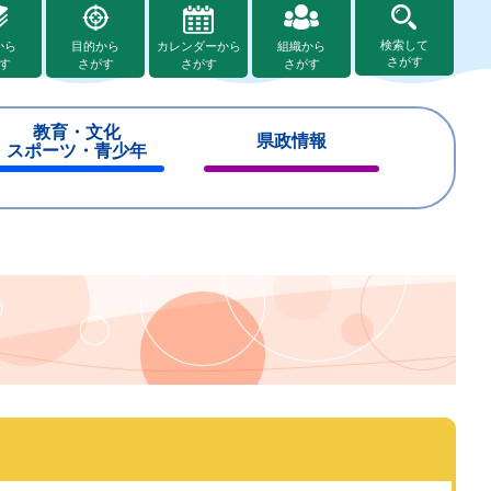
検索して
から
目的から
カレンダーから
組織から
さがす
す
さがす
さがす
さがす
教育・文化
県政情報
スポーツ・青少年
閉
閉
じ
じ
る
る