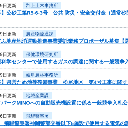
29日更新
郡上土木事務所
】公砂工第R5-6-3号 公共 防災・安全交付金（通
29日更新
農産物流通課
ぎふ地産地消運動推進事業委託業務プロポーザル募集【
29日更新
保健環境研究所
康科学センターで使用するガスの調達に関する一般競争
29日更新
岐阜農林事務所
事】県営ため池等整備事業 松尾地区 第4号工事に関す
29日更新
地域産業課
クパークMINOへの自動販売機設置に係る一般競争入札公
26日更新
飛騨警察署
度 飛騨警察署神岡警部交番以下5施設で使用する電気の