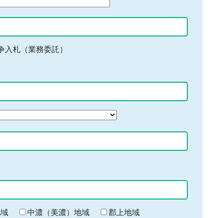
争入札（業務委託）
地域
中濃（美濃）地域
郡上地域