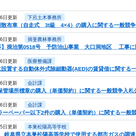
26日更新
下呂土木事務所
散布車（自走式 3t級 4×4）の購入に関する一般競
26日更新
揖斐農林事務所
事】揖治第0518号 予防治山事業 大口洞地区 工事
26日更新
医療整備課
設置する自動体外式除細動器(AED)の賃貸借に関する
26日更新
会計課
車保管場所標章の購入（単価契約）に関する一般競争入札
26日更新
会計課
カラーペーパー以下2件の購入（単価契約）に関する一般
25日更新
本巣松陽高等学校
度 岐阜県立本巣松陽高等学校で使用する都市ガスの調