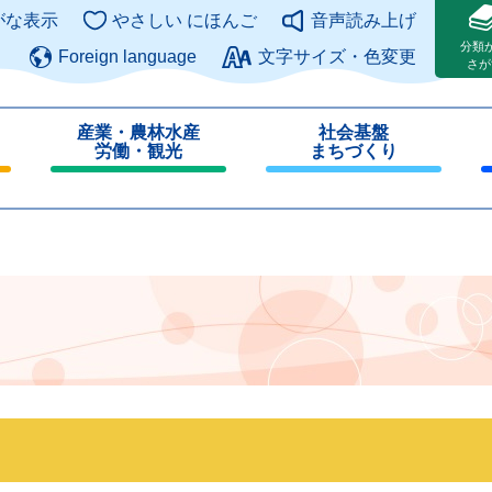
このページの本文へ
がな表示
やさしい にほんご
音声読み上げ
分類
Foreign language
文字サイズ・色変更
さが
産業・農林水産
社会基盤
労働・観光
まちづくり
閉
閉
じ
じ
る
る