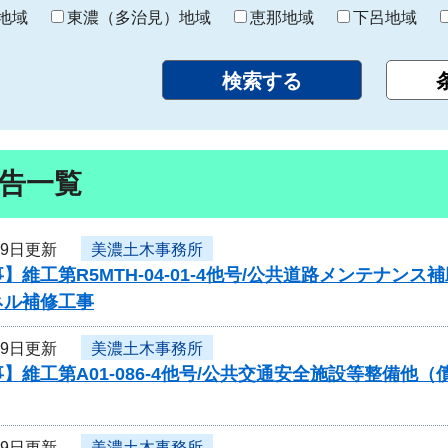
り
地域
東濃（多治見）地域
恵那地域
下呂地域
告一覧
29日更新
美濃土木事務所
】維工第R5MTH-04-01-4他号/公共道路メンテナ
ネル補修工事
29日更新
美濃土木事務所
】維工第A01-086-4他号/公共交通安全施設等整備
29日更新
美濃土木事務所