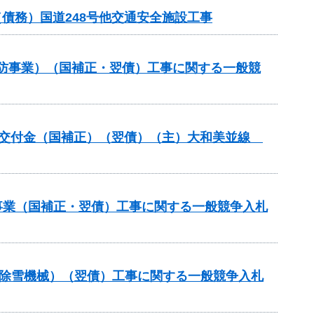
債務）国道248号他交通安全施設工事
常砂防事業）（国補正・翌債）工事に関する一般競
整備総合交付金（国補正）（翌債）（主）大和美並線
修事業（国補正・翌債）工事に関する一般競争入札
付金（除雪機械）（翌債）工事に関する一般競争入札