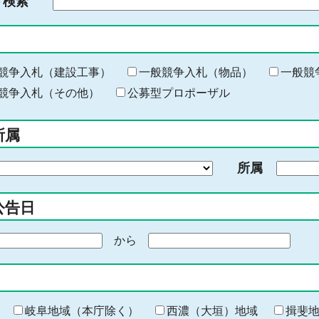
ド検索
検
索
す
る
キ
競争入札（建設工事）
一般競争入札（物品）
一般競
ー
競争入札（その他）
公募型プロポーザル
ワ
ー
所属
ド
を
所属
入
力
公告日
から
期
間
の
終
わ
岐阜地域（本庁除く）
西濃（大垣）地域
揖斐