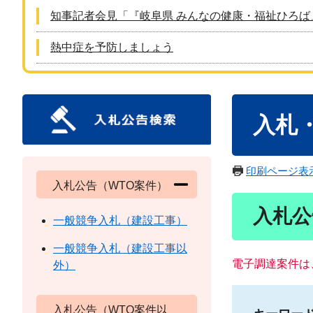
知事記者会見「『岐阜県 みんなの健康・福祉ひろば
熱中症を予防しましょう
本
入札
文
印刷ページ表
入札公告（WTO案件）
入札公
一般競争入札（建設工事）
一般競争入札（建設工事以
電子調達案件は
外）
入札公告（WTO案件以