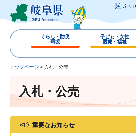
ペ
メ
ふり
ー
ニ
ジ
ュ
の
ー
先
を
くらし・防災
子ども・女性
頭
飛
環境
医療・福祉
で
ば
閉
閉
す
し
じ
じ
。
て
る
る
トップページ
>
入札・公売
本
文
へ
入札・公売
重要なお知らせ