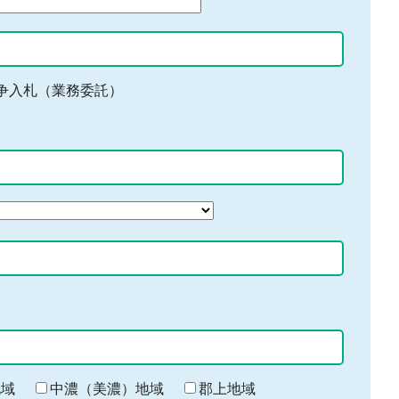
争入札（業務委託）
地域
中濃（美濃）地域
郡上地域