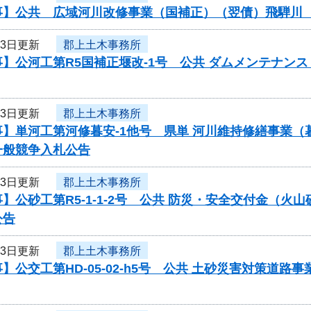
事】公共 広域河川改修事業（国補正）（翌債）飛騨川
13日更新
郡上土木事務所
】公河工第R5国補正堰改-1号 公共 ダムメンテナン
13日更新
郡上土木事務所
事】単河工第河修暮安-1他号 県単 河川維持修繕事業
一般競争入札公告
13日更新
郡上土木事務所
】公砂工第R5-1-1-2号 公共 防災・安全交付金（
公告
13日更新
郡上土木事務所
】公交工第HD-05-02-h5号 公共 土砂災害対策道