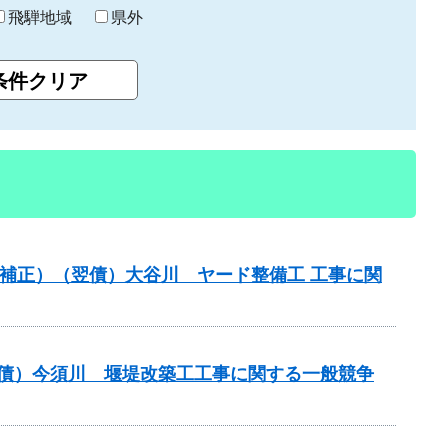
飛騨地域
県外
（国補正）（翌債）大谷川 ヤード整備工 工事に関
（翌債）今須川 堰堤改築工工事に関する一般競争