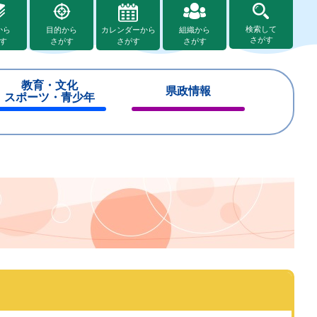
検索して
から
目的から
カレンダーから
組織から
さがす
す
さがす
さがす
さがす
教育・文化
県政情報
スポーツ・青少年
閉
閉
じ
じ
る
る