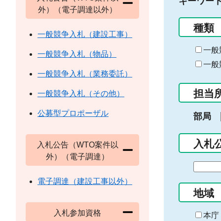
キーワー
外）（電子調達以外）
種類
一般競争入札（建設工事）
一般
一般競争入札（物品）
一般
一般競争入札（業務委託）
担当
一般競争入札（その他）
公募型プロポーザル
部局
入札
入札公告（WTO案件以
外）（電子調達）
期
間
電子調達（建設工事以外）
の
地域
始
入札参加資格
ま
本庁