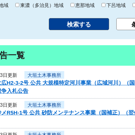
り
地域
東濃（多治見）地域
恵那地域
下呂地域
告一覧
13日更新
大垣土木事務所
広H2-3-2号 公共 大規模特定河川事業（広域河川）
競争入札公告
13日更新
大垣土木事務所
メR5H-1号 公共 砂防メンテナンス事業（国補正）
13日更新
大垣土木事務所