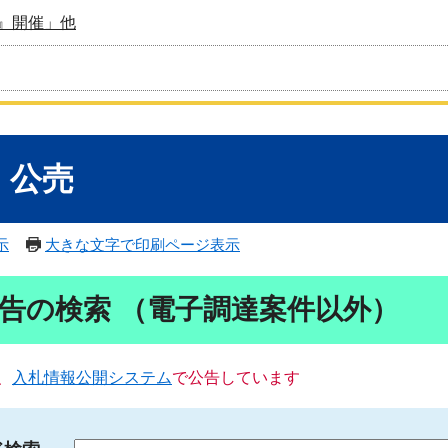
』開催」他
・公売
示
大きな文字で印刷ページ表示
告の検索 （電子調達案件以外）
、
入札情報公開システム
で公告しています