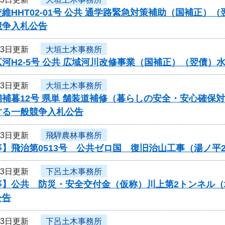
維HHT02-01号 公共 通学路緊急対策補助（国補正
競争入札公告
13日更新
大垣土木事務所
河H2-5号 公共 広域河川改修事業（国補正）（翌債
13日更新
大垣土木事務所
舗補暮12号 県単 舗装道補修（暮らしの安全・安心確保
する一般競争入札公告
13日更新
飛騨農林事務所
】飛治第0513号 公共ゼロ国 復旧治山工事（湯ノ平
13日更新
下呂土木事務所
事】公共 防災・安全交付金（仮称）川上第2トンネル
公告
13日更新
下呂土木事務所