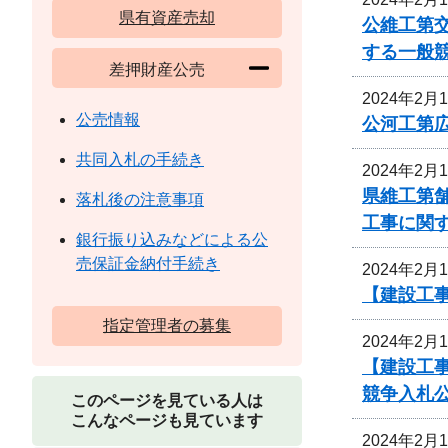
県有資産売却
公維工第交
する一般
差押財産公売
2024年2月
公売情報
公河工第広
共同入札の手続き
2024年2月
県維工第
落札後の注意事項
工事に関
銀行振り込みなどによる公
売保証金納付手続き
2024年2月
【建設工事
指定管理者の募集
2024年2月
【建設工
競争入札
このページを見ている人は
こんなページも見ています
2024年2月