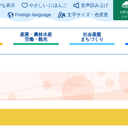
このページの本文へ
がな表示
やさしい にほんご
音声読み上げ
分類
Foreign language
文字サイズ・色変更
さが
産業・農林水産
社会基盤
労働・観光
まちづくり
閉
閉
じ
じ
る
る