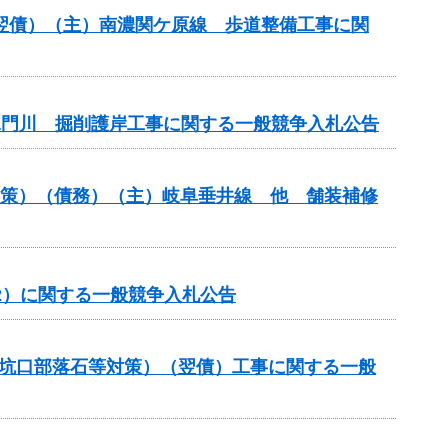
）（翌債）（主）南濃関ケ原線 歩道整備工事に関
）水門川 掘削護岸工事に関する一般競争入札公告
対策）（債務）（主）岐阜垂井線 他 舗装補修
2）に関する一般競争入札公告
（坑口部落石等対策）（翌債）工事に関する一般