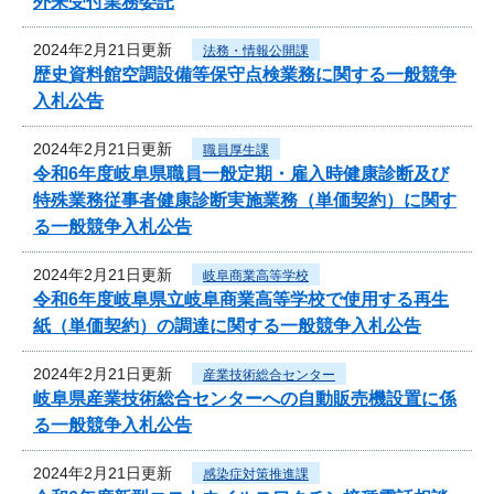
外来受付業務委託
2024年2月21日更新
法務・情報公開課
歴史資料館空調設備等保守点検業務に関する一般競争
入札公告
2024年2月21日更新
職員厚生課
令和6年度岐阜県職員一般定期・雇入時健康診断及び
特殊業務従事者健康診断実施業務（単価契約）に関す
る一般競争入札公告
2024年2月21日更新
岐阜商業高等学校
令和6年度岐阜県立岐阜商業高等学校で使用する再生
紙（単価契約）の調達に関する一般競争入札公告
2024年2月21日更新
産業技術総合センター
岐阜県産業技術総合センターへの自動販売機設置に係
る一般競争入札公告
2024年2月21日更新
感染症対策推進課