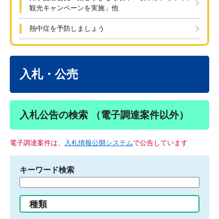
観光キャンペーンを実施」他
熱中症を予防しましょう
本
文
入札・公売
入札公告の検索 （電子調達案件以外）
電子調達案件は、
入札情報公開システム
で公告しています
キーワード検索
検
索
す
種類
る