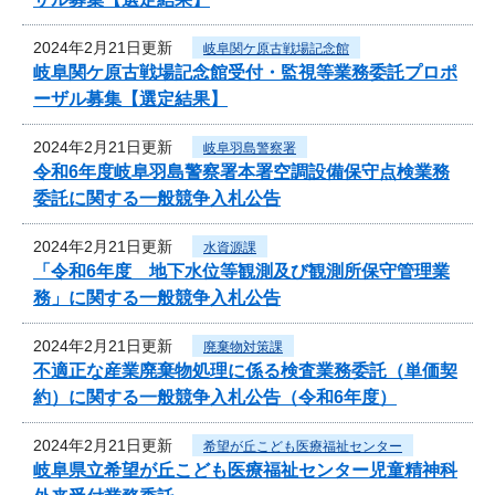
2024年2月21日更新
岐阜関ケ原古戦場記念館
岐阜関ケ原古戦場記念館受付・監視等業務委託プロポ
ーザル募集【選定結果】
2024年2月21日更新
岐阜羽島警察署
令和6年度岐阜羽島警察署本署空調設備保守点検業務
委託に関する一般競争入札公告
2024年2月21日更新
水資源課
「令和6年度 地下水位等観測及び観測所保守管理業
務」に関する一般競争入札公告
2024年2月21日更新
廃棄物対策課
不適正な産業廃棄物処理に係る検査業務委託（単価契
約）に関する一般競争入札公告（令和6年度）
2024年2月21日更新
希望が丘こども医療福祉センター
岐阜県立希望が丘こども医療福祉センター児童精神科