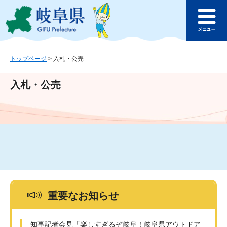
ペ
メ
このページの本文へ
ー
ニ
メ
ジ
ュ
ニ
の
ー
ュ
先
を
ー
頭
飛
トップページ
>
入札・公売
で
ば
す
し
入札・公売
。
て
本
文
へ
重要なお知らせ
知事記者会見「楽しすぎるぞ岐阜！岐阜県アウトドア