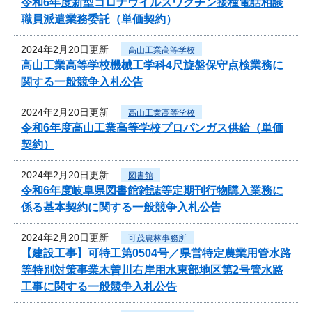
令和6年度新型コロナウイルスワクチン接種電話相談
職員派遣業務委託（単価契約）
2024年2月20日更新
高山工業高等学校
高山工業高等学校機械工学科4尺旋盤保守点検業務に
関する一般競争入札公告
2024年2月20日更新
高山工業高等学校
令和6年度高山工業高等学校プロパンガス供給（単価
契約）
2024年2月20日更新
図書館
令和6年度岐阜県図書館雑誌等定期刊行物購入業務に
係る基本契約に関する一般競争入札公告
2024年2月20日更新
可茂農林事務所
【建設工事】可特工第0504号／県営特定農業用管水路
等特別対策事業木曽川右岸用水東部地区第2号管水路
工事に関する一般競争入札公告