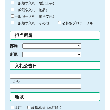
キ
一般競争入札（建設工事）
ー
一般競争入札（物品）
ワ
一般競争入札（業務委託）
ー
ド
一般競争入札（その他）
公募型プロポーザル
を
入
担当所属
力
部局
所属
入札公告日
期
から
間
期
の
間
始
地域
の
ま
終
り
わ
本庁
岐阜地域（本庁除く）