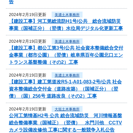
告
2024年2月19日更新
美濃土木事務所
【建設工事】河工第総流防H1号/公共 総合流域防災
事業（国補正分）（翌債）水位局デジタル化更新工事
2024年2月19日更新
美濃土木事務所
【建設工事】都公工第3号/公共 社会資本整備総合交付
金事業（都市公園）（翌債）岐阜県百年公園北口エン
トランス基盤整備（その2）工事
2024年2月19日更新
美濃土木事務所
【建設工事】建工第道改R5-1-A01-083-2号/公共 社会
資本整備総合交付金（道路改築）（国補正分）（翌
債）（国）256号 道路改良（その2）工事
2024年2月19日更新
大垣土木事務所
公河工第情基H2号 公共 総合流域防災 河川情報基盤
総合整備事業（国補正）（翌債） 水門川他 CCTV
カメラ設備改修他 工事に関する一般競争入札公告