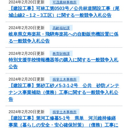
2024年2月20日更新
可茂農林事務所
【建設工事】可林工第0503号／公共林道開設工事（尾
城山線2－1,2－3工区）に関する一般競争入札公告
2024年2月20日更新
高齢福祉課
岐阜県立寿楽苑・飛騨寿楽苑への自動販売機設置に係
る一般競争入札公告
2024年2月20日更新
教育財務課
特別支援学校情報機器等の購入に関する一般競争入札
公告
2024年2月20日更新
揖斐土木事務所
【建設工事】第砂工砂メ5-3-1-2号 公共 砂防メンテ
ナンス事業補助（債務）工事に関する一般競争入札公
告
2024年2月20日更新
揖斐土木事務所
【建設工事】第河工修暮5-1号 県単 河川維持修繕
事業（暮らしの安全・安心確保対策）（債務）工事に