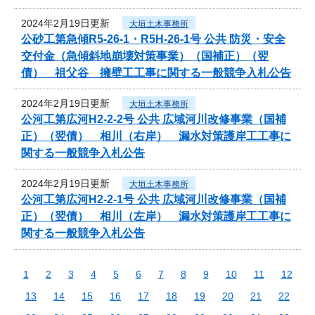
2024年2月19日更新
大垣土木事務所
公砂工第急傾R5-26-1・R5H-26-1号 公共 防災・安全
交付金（急傾斜地崩壊対策事業）（国補正）（翌
債） 祖父谷 擁壁工工事に関する一般競争入札公告
2024年2月19日更新
大垣土木事務所
公河工第広河H2-2-2号 公共 広域河川改修事業（国補
正）（翌債） 相川（右岸） 漏水対策護岸工工事に
関する一般競争入札公告
2024年2月19日更新
大垣土木事務所
公河工第広河H2-2-1号 公共 広域河川改修事業（国補
正）（翌債） 相川（左岸） 漏水対策護岸工工事に
関する一般競争入札公告
1
2
3
4
5
6
7
8
9
10
11
12
13
14
15
16
17
18
19
20
21
22