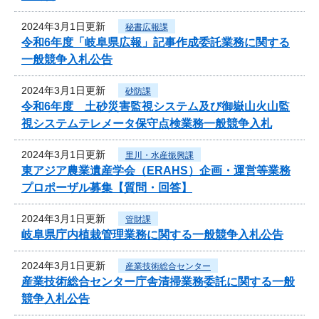
2024年3月1日更新
秘書広報課
令和6年度「岐阜県広報」記事作成委託業務に関する
一般競争入札公告
2024年3月1日更新
砂防課
令和6年度 土砂災害監視システム及び御嶽山火山監
視システムテレメータ保守点検業務一般競争入札
2024年3月1日更新
里川・水産振興課
東アジア農業遺産学会（ERAHS）企画・運営等業務
プロポーザル募集【質問・回答】
2024年3月1日更新
管財課
岐阜県庁内植栽管理業務に関する一般競争入札公告
2024年3月1日更新
産業技術総合センター
産業技術総合センター庁舎清掃業務委託に関する一般
競争入札公告