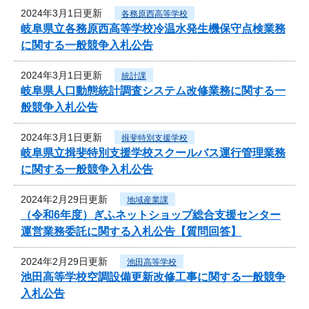
2024年3月1日更新
各務原西高等学校
岐阜県立各務原西高等学校冷温水発生機保守点検業務
に関する一般競争入札公告
2024年3月1日更新
統計課
岐阜県人口動態統計調査システム改修業務に関する一
般競争入札公告
2024年3月1日更新
揖斐特別支援学校
岐阜県立揖斐特別支援学校スクールバス運行管理業務
に関する一般競争入札公告
2024年2月29日更新
地域産業課
（令和6年度）ぎふネットショップ総合支援センター
運営業務委託に関する入札公告【質問回答】
2024年2月29日更新
池田高等学校
池田高等学校空調設備更新改修工事に関する一般競争
入札公告