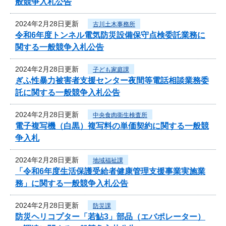
般競争入札公告
2024年2月28日更新
古川土木事務所
令和6年度トンネル電気防災設備保守点検委託業務に
関する一般競争入札公告
2024年2月28日更新
子ども家庭課
ぎふ性暴力被害者支援センター夜間等電話相談業務委
託に関する一般競争入札公告
2024年2月28日更新
中央食肉衛生検査所
電子複写機（白黒）複写料の単価契約に関する一般競
争入札
2024年2月28日更新
地域福祉課
「令和6年度生活保護受給者健康管理支援事業実施業
務」に関する一般競争入札公告
2024年2月28日更新
防災課
防災ヘリコプター「若鮎3」部品（エバポレーター）