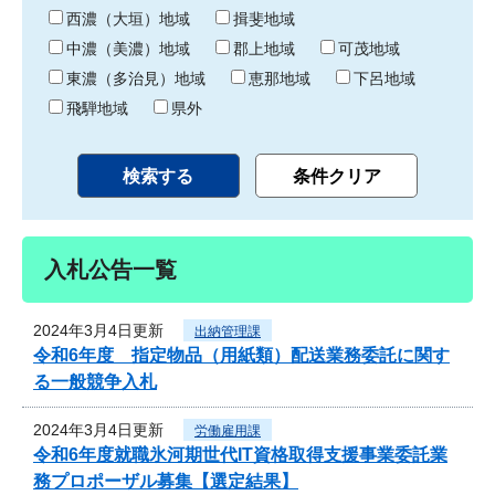
り
西濃（大垣）地域
揖斐地域
中濃（美濃）地域
郡上地域
可茂地域
東濃（多治見）地域
恵那地域
下呂地域
飛騨地域
県外
入札公告一覧
2024年3月4日更新
出納管理課
令和6年度 指定物品（用紙類）配送業務委託に関す
る一般競争入札
2024年3月4日更新
労働雇用課
令和6年度就職氷河期世代IT資格取得支援事業委託業
務プロポーザル募集【選定結果】