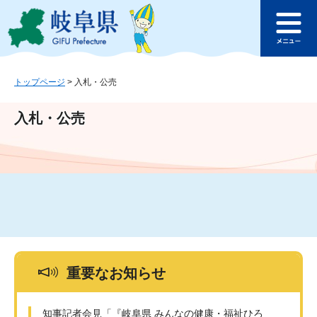
ペ
メ
このページの本文へ
ー
ニ
メ
ジ
ュ
ニ
の
ー
ュ
先
を
ー
頭
飛
トップページ
>
入札・公売
で
ば
す
し
入札・公売
。
て
本
文
へ
重要なお知らせ
知事記者会見「『岐阜県 みんなの健康・福祉ひろ