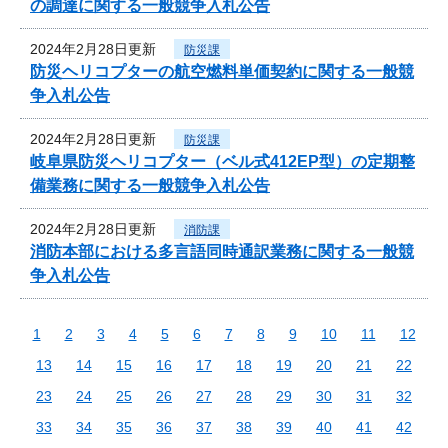
の調達に関する一般競争入札公告
2024年2月28日更新
防災課
防災ヘリコプターの航空燃料単価契約に関する一般競
争入札公告
2024年2月28日更新
防災課
岐阜県防災ヘリコプター（ベル式412EP型）の定期整
備業務に関する一般競争入札公告
2024年2月28日更新
消防課
消防本部における多言語同時通訳業務に関する一般競
争入札公告
1
2
3
4
5
6
7
8
9
10
11
12
13
14
15
16
17
18
19
20
21
22
23
24
25
26
27
28
29
30
31
32
33
34
35
36
37
38
39
40
41
42