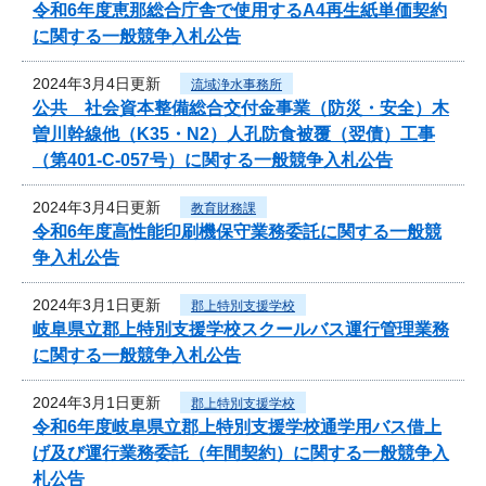
令和6年度恵那総合庁舎で使用するA4再生紙単価契約
に関する一般競争入札公告
2024年3月4日更新
流域浄水事務所
公共 社会資本整備総合交付金事業（防災・安全）木
曽川幹線他（K35・N2）人孔防食被覆（翌債）工事
（第401-C-057号）に関する一般競争入札公告
2024年3月4日更新
教育財務課
令和6年度高性能印刷機保守業務委託に関する一般競
争入札公告
2024年3月1日更新
郡上特別支援学校
岐阜県立郡上特別支援学校スクールバス運行管理業務
に関する一般競争入札公告
2024年3月1日更新
郡上特別支援学校
令和6年度岐阜県立郡上特別支援学校通学用バス借上
げ及び運行業務委託（年間契約）に関する一般競争入
札公告