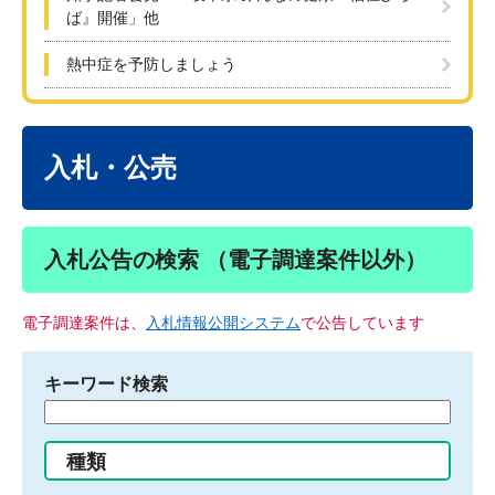
ば』開催」他
熱中症を予防しましょう
本
文
入札・公売
入札公告の検索 （電子調達案件以外）
電子調達案件は、
入札情報公開システム
で公告しています
キーワード検索
検
索
す
種類
る