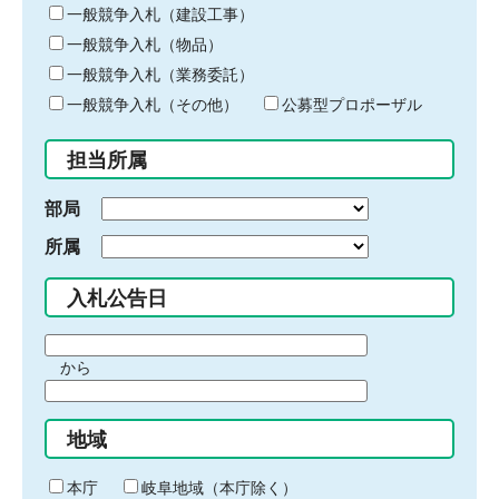
キ
一般競争入札（建設工事）
ー
一般競争入札（物品）
ワ
一般競争入札（業務委託）
ー
ド
一般競争入札（その他）
公募型プロポーザル
を
入
担当所属
力
部局
所属
入札公告日
期
から
間
期
の
間
始
地域
の
ま
終
り
わ
本庁
岐阜地域（本庁除く）